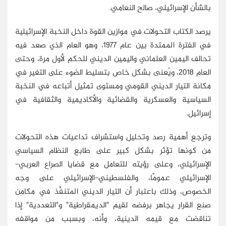
بالشأن الإسرائيلي، صالح النعامي.
يرصد الكتاب التحولات في موازين القوة داخل النخبة الإسرائيلية
في الفترة الممتدة بين عام 1977، وهو العام الذي صعد فيه
تحالف اليمين العلماني واليمين الديني للحكم لأول مرة، وحتى
العام 2018، ويُعنى بشكل خاص بتسليط الضوء على التغير في
مكانة التيار الديني القومي ومستوى تمثيل أتباعه في النخبة
السياسية والعسكرية والقضائية والأكاديمية والثقافية في
إسرائيل.
وترجع أهمية رصد وتحليل واستشراف تداعيات هذه التحولات
من كونها تؤثر بشكل كبير على طابع النظام السياسي
الإسرائيلي، وعلى رؤيته للتعامل مع قضايا الصراع العربي-
الإسرائيلي عمومًا، والفلسطيني-الإسرائيلي على وجه
الخصوص، وذلك باعتبار أن التيار الديني المتنفِّذ في مكامن
صنع القرار يجاهر برفضه لقيم "الديمقراطية" و"التعددية" إذا
تناقضت مع قيمه الدينية، وأنه، وبسبب من مواقفه