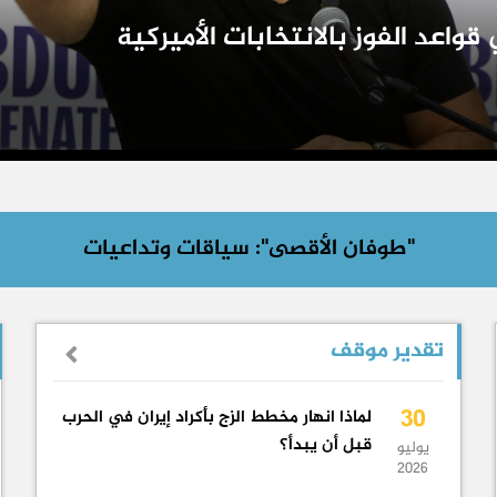
"طوفان الأقصى": سياقات وتداعيات
تقدير موقف
30
لماذا انهار مخطط الزج بأكراد إيران في الحرب
قبل أن يبدأ؟
يوليو
2026