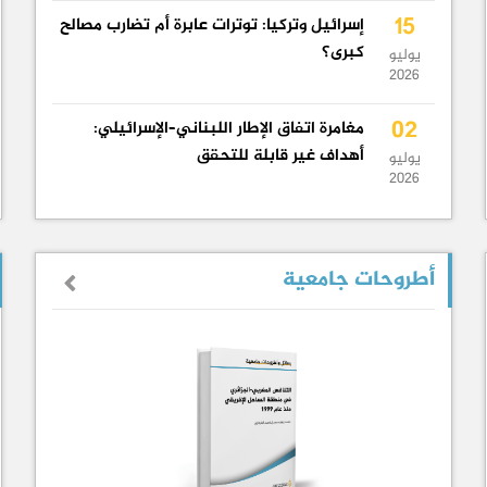
15
إسرائيل وتركيا: توترات عابرة أم تضارب مصالح
كبرى؟
يوليو
2026
02
مغامرة اتفاق الإطار اللبناني–الإسرائيلي:
أهداف غير قابلة للتحقق
يوليو
2026
أطروحات جامعية