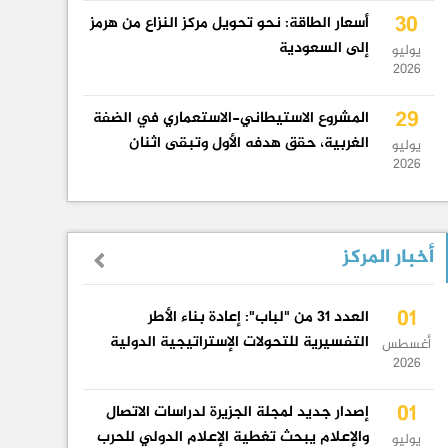
30
أسعار الطاقة: نحو تحويل مركز النزاع من هرمز
إلى السعودية
يوليو
2026
29
المشروع الاستيطاني-الاستعماري في الضفة
الغربية، حقق هدفه الأول وتبقى اثنان
يوليو
2026
أخبار المركز
01
العدد 31 من "لباب": إعادة بناء الأطر
التفسيرية للتحولات الإستراتيجية الدولية
أغسطس
2026
01
إصدار جديد لمجلة الجزيرة لدراسات الاتصال
والإعلام يبحث تغطية الإعلام الدولي للحرب
يوليو