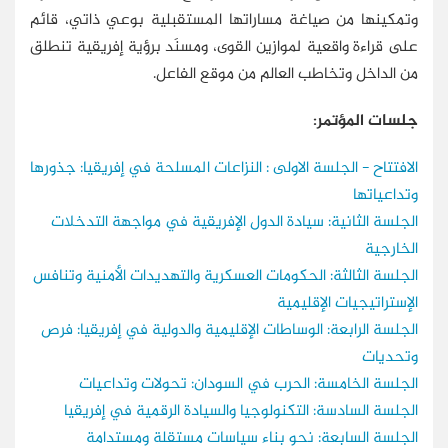
وتمكينها من صياغة مساراتها المستقبلية بوعي ذاتي، قائم
على قراءة واقعية لموازين القوى، ومسنَد برؤية إفريقية تنطلق
من الداخل وتخاطب العالم من موقع الفاعل.
جلسات المؤتمر:
الافتتاح - الجلسة الاولى : النزاعات المسلحة في إفريقيا: جذورها
وتداعياتها
الجلسة الثانية: سيادة الدول الإفريقية في مواجهة التدخلات
الخارجية
الجلسة الثالثة: الحكومات العسكرية والتهديدات الأمنية وتنافس
الإستراتيجيات الإقليمية
الجلسة الرابعة: الوساطات الإقليمية والدولية في إفريقيا: فرص
وتحديات
الجلسة الخامسة: الحرب في السودان: تحولات وتداعيات
الجلسة السادسة: التكنولوجيا والسيادة الرقمية في إفريقيا
الجلسة السابعة: نحو بناء سياسات مستقلة ومستدامة