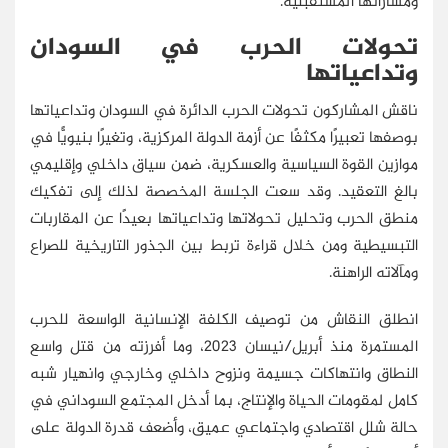
ومساراتها المستقبلية.
تحولات الحرب في السودان
وتداعياتها
ناقش المشاركون تحولات الحرب الدائرة في السودان وتداعياتها
بوصفها تعبيرًا مكثفًا عن أزمة الدولة المركزية، وتغيرًا بنيويًّا في
موازين القوة السياسية والعسكرية، ضمن سياق داخلي وإقليمي
بالغ التعقيد. وقد سعت الجلسة المخصصة لذلك إلى تفكيك
منطق الحرب وتحليل تحولاتها وتداعياتها بعيدًا عن المقاربات
التبسيطية ومن خلال قراءة تربط بين الجذور التاريخية للصراع
ومآلاته الراهنة.
انطلق النقاش من توصيف الكلفة الإنسانية الواسعة للحرب
المستمرة منذ أبريل/نيسان 2023، وما أفرزته من قتل واسع
النطاق وانتهاكات جسيمة ونزوح داخلي وخارجي وانهيار شبه
كامل لمقومات الحياة والإنتاج، بما أدخل المجتمع السوداني في
حالة شلل اقتصادي واجتماعي عميق، وأضعف قدرة الدولة على