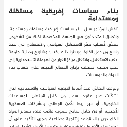
بناء سياسات إفريقية مستقلة
ومستدامة
ناقش المؤتمر سبل بناء سياسات إفريقية مستقلة ومستدامة،
وانطلق المتحدثون في الجلسة المخصصة لذلك من تشخيص
معمَّق لأسباب تعثر الاستقلال السياسي والاقتصادي في عدد
واسع من دول القارة، وربطوا ذلك بغياب مشاريع وطنية جامعة
عقب الاستقلال، وانتقال مراكز القرار من الهيمنة الاستعمارية إلى
نخب محلية انشغلت بإدارة المصالح الضيقة على حساب بناء
الدولة والمؤسسات.
وتوقف النقاش عند أنماط التبعية السياسية والاقتصادية التي
تشكَّلت عبر عقود، سواء من خلال الارتهان للمساعدات
الخارجية، أو عبر ربط الأمن الوطني بالشراكات العسكرية
الأجنبية، أو من خلال نماذج تنموية قائمة على تصدير المواد
الخام دون بناء قواعد إنتاجية وصناعية. وجرى التأكيد على أن
تجاوز هذه الأنماط يقتضي مقاربة متعددة الأبعاد تشمل إصلاح