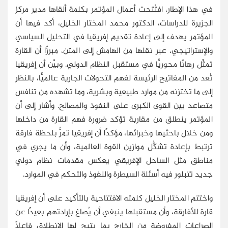
في هذا الإطار، افتُتحت أعمال المؤتمر بكلمة ألقاها مدير مركز
الجزيرة للدراسات، الدكتور محمد المختار الخليل، أكد فيها أن
المؤتمر يهدف إلى إعادة تقديم إفريقيا في التحليل السياسي
والإستراتيجي، عبر نقلها من الهامش إلى المتن، مبرزًا أن القارة
تمثِّل رهانًا محوريًّا في مستقبل النظام الدولي. وبيَّن أن إفريقيا
تُعد من المفاتيح الرئيسة لفهم التحولات الجارية عالميًّا، بالنظر
إلى ما تختزنه من موارد طبيعية وبشرية، وما تشهده من تنافس
متصاعد بين القوى الكبرى على النفوذ والمصالح. وأشار إلى أن
المؤتمر ينطلق من مقاربة تؤكد ضرورة فهم القارة من داخلها
ومن خلال باحثيها وخبرائها، مؤكدًا أن إفريقيا تمرُّ بلحظة فارقة
ترتبط بإعادة تشكُّل موازين القوة العالمية، وأن ما يجري في
مناطق مثل الساحل الإفريقي يعكس مقدمات نظام دولي
جديد تتبلور فيه أسئلة السيطرة والنفوذ والتحكم في الموارد.
واختتم المختار الخليل كلمته الافتتاحية بالتأكيد على أن إفريقيا
قارة للأفارقة، وأن مستقبلها ينبغي أن يُصاغ بإرادتهم بعيدًا عن
الصراعات المفروضة من الخارج بما يتيح لها الانطلاق فاعلًا