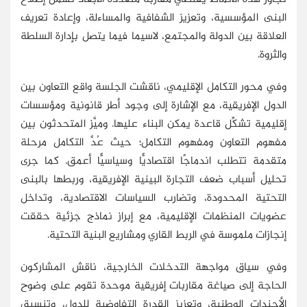
البنى المؤسسية، وتعزيز الشفافية والمساءلة، وإعادة تعريف
العلاقة بين الدولة والمجتمع، لاسيما فيما يتصل بإدارة السلطة
والثروة.
وفي محور التكامل الإقليمي، ناقشت الجلسة واقع التعاون بين
الدول الإفريقية، مع الإشارة إلى وجود أطر قانونية ومؤسسات
إقليمية تشكِّل قاعدة يمكن البناء عليها. وميَّز المتحدثون بين
مفهوم التعاون ومفهوم التكامل؛ حيث عُدَّ التكامل مرحلة
متقدمة تتطلب اندماجًا اقتصاديًّا وسياسيًّا أعمق. كما جرى
تحليل أسباب ضعف التجارة البينية الإفريقية، وربطها بالبنى
التحتية المحدودة، وتضارب السياسات الاقتصادية، وتداخل
عضويات المنظمات الإقليمية، مع إبراز نماذج جزئية حققت
إنجازات ملموسة في الربط القاري ومشاريع البنية التحتية.
وفي سياق مواجهة التدخلات الخارجية، ناقش المشاركون
الحاجة إلى صياغة مقاربات إفريقية موحدة تقوم على وضوح
الأجندات الوطنية، وتعزيز القدرة التفاوضية للدول، وتنسيق