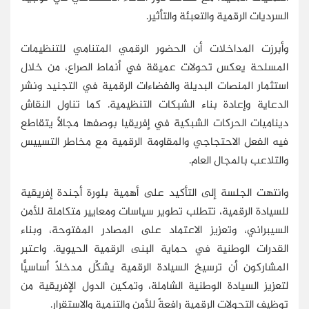
السرديات الرقمية والتعبئة والتأثير.
وأبرزت المداخلات أن الحضور الرقمي المتنامي للتنظيمات
المسلحة يعكس تحولات عميقة في أنماط الصراع، من خلال
استثمار المنصات البديلة والفضاءات الرقمية في التجنيد ونشر
الدعاية وإعادة بناء الشبكات التنظيمية. كما تناول النقاش
ديناميات الحركات الشبكية في إفريقيا بوصفها مجالًا يتقاطع
فيه الفعل الاحتجاجي والمقاومة الرقمية مع مخاطر التسييس
والتلاعب بالمجال العام.
وانتهت الجلسة إلى التأكيد على أهمية بلورة أجندة إفريقية
للسيادة الرقمية، تتطلب تطوير سياسات ومعايير متكاملة للأمن
السيبراني، وتعزيز الاعتماد على المصادر المفتوحة، وبناء
القدرات الوطنية في حماية البنى الرقمية الحيوية. واعتبر
المشاركون أن ترسيخ السيادة الرقمية يشكِّل مدخلًا أساسيًّا
لتعزيز السيادة الوطنية الشاملة، وتمكين الدول الإفريقية من
توظيف التحولات الرقمية رافعةً للأمن والتنمية والاستقرار.