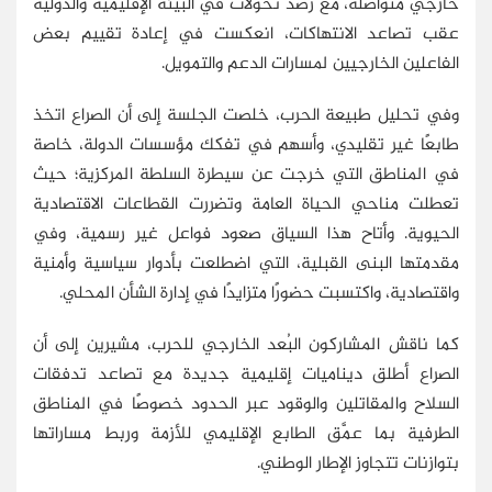
خارجي متواصلة، مع رصد تحولات في البيئة الإقليمية والدولية
عقب تصاعد الانتهاكات، انعكست في إعادة تقييم بعض
الفاعلين الخارجيين لمسارات الدعم والتمويل.
وفي تحليل طبيعة الحرب، خلصت الجلسة إلى أن الصراع اتخذ
طابعًا غير تقليدي، وأسهم في تفكك مؤسسات الدولة، خاصة
في المناطق التي خرجت عن سيطرة السلطة المركزية؛ حيث
تعطلت مناحي الحياة العامة وتضررت القطاعات الاقتصادية
الحيوية. وأتاح هذا السياق صعود فواعل غير رسمية، وفي
مقدمتها البنى القبلية، التي اضطلعت بأدوار سياسية وأمنية
واقتصادية، واكتسبت حضورًا متزايدًا في إدارة الشأن المحلي.
كما ناقش المشاركون البُعد الخارجي للحرب، مشيرين إلى أن
الصراع أطلق ديناميات إقليمية جديدة مع تصاعد تدفقات
السلاح والمقاتلين والوقود عبر الحدود خصوصًا في المناطق
الطرفية بما عمَّق الطابع الإقليمي للأزمة وربط مساراتها
بتوازنات تتجاوز الإطار الوطني.