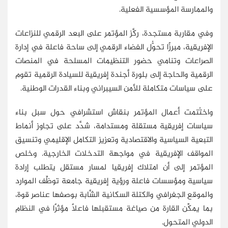
والممارسة المؤسسية الفعلية.
وفي مقاربة مستجدة، ركَّز المؤتمر على البعد الرقمي للنزاعات
الإفريقية، مبرزًا تحوُّل الفضاء الرقمي إلى ساحة فاعلة في إدارة
الصراعات وتنامي حضور التنظيمات المسلحة في المنصات
الرقمية والحاجة إلى بلورة أجندة إفريقية للسيادة الرقمية تقوم
على سياسات متكاملة للأمن السيبراني وبناء القدرات الوطنية.
واختُتمت أعمال المؤتمر بنقاش استشرافي حول سبل بناء
سياسات إفريقية مستقلة ومستدامة، شدَّد على تجاوز أنماط
التبعية السياسية والاقتصادية وتعزيز التكامل الإقليمي وتنسيق
المواقف الإفريقية في مواجهة التدخلات الخارجية. وخلص
المؤتمر إلى أن امتلاك إفريقيا لمسار مستقل يتطلب إرادة
سياسية ومؤسسات فاعلة ورؤية إفريقية جامعة توظِّف الموارد
والموقع الجغرافي والكتلة السكانية الشَّابة بوصفها عناصر قوة،
بما يمكِّن القارة من صياغة مستقبلها فاعلًا مؤثرًا في النظام
الدولي المتحول.