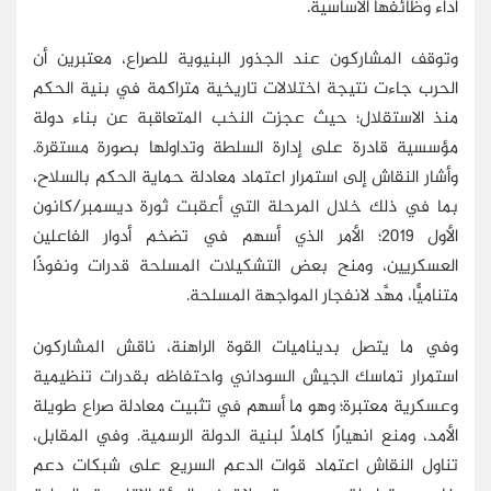
أداء وظائفها الأساسية.
وتوقف المشاركون عند الجذور البنيوية للصراع، معتبرين أن
الحرب جاءت نتيجة اختلالات تاريخية متراكمة في بنية الحكم
منذ الاستقلال؛ حيث عجزت النخب المتعاقبة عن بناء دولة
مؤسسية قادرة على إدارة السلطة وتداولها بصورة مستقرة.
وأشار النقاش إلى استمرار اعتماد معادلة حماية الحكم بالسلاح،
بما في ذلك خلال المرحلة التي أعقبت ثورة ديسمبر/كانون
الأول 2019؛ الأمر الذي أسهم في تضخم أدوار الفاعلين
العسكريين، ومنح بعض التشكيلات المسلحة قدرات ونفوذًا
متناميًّا، مهَّد لانفجار المواجهة المسلحة.
وفي ما يتصل بديناميات القوة الراهنة، ناقش المشاركون
استمرار تماسك الجيش السوداني واحتفاظه بقدرات تنظيمية
وعسكرية معتبرة؛ وهو ما أسهم في تثبيت معادلة صراع طويلة
الأمد، ومنع انهيارًا كاملًا لبنية الدولة الرسمية. وفي المقابل،
تناول النقاش اعتماد قوات الدعم السريع على شبكات دعم