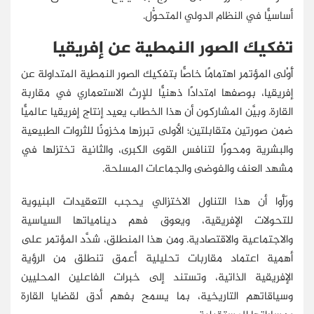
أساسيًّا في النظام الدولي المتحوُّل.
تفكيك الصور النمطية عن إفريقيا
أَوْلى المؤتمر اهتمامًا خاصًّا بتفكيك الصور النمطية المتداولة عن
إفريقيا، بوصفها امتدادًا ذهنيًّا للإرث الاستعماري في مقاربة
القارة. وبيَّن المشاركون أن هذا الخطاب يعيد إنتاج إفريقيا عالميًّا
ضمن صورتين متقابلتين؛ الأولى تبرزها مخزونًا للثروات الطبيعية
والبشرية ومحورًا لتنافس القوى الكبرى، والثانية تختزلها في
مشهد العنف والفوضى والجماعات المسلحة.
ورَأَوا أن هذا التناول الاختزالي يحجب التعقيدات البنيوية
للتحولات الإفريقية، ويعوق فهم دينامياتها السياسية
والاجتماعية والاقتصادية. ومن هذا المنطلق، شدَّد المؤتمر على
أهمية اعتماد مقاربات تحليلية أعمق تنطلق من الرؤية
الإفريقية الذاتية، وتستند إلى خبرات الفاعلين المحليين
وسياقاتهم التاريخية، بما يسمح بفهم أدق لقضايا القارة