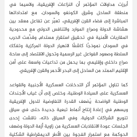
أبرزت مداولات المؤتمر أن النزاعات الإفريقية، ولاسيما في
منطقة الساحل وشرق الكونغو والسودان، مع امتداداتها
المباشرة إلى فضاء القرن الإفريقي، تعبِّر عن تفاعل معقد بين
هشاشة الدولة وصراع الموارد والتنافس الدولي مع محدودية
المقاربات الأمنية في تحقيق استقرار مستدام. وقدَّمت الحرب
في السودان نموذجًا كاشفًا لانهيار الدولة المركزية وتفكك
السلطة وصعود الفواعل غير الرسمية وتحول الاقتصاد إلى ساحة
صراع داخلي وإقليمي بما يحمل من تداعيات واسعة على أمن
الإقليم الممتد من الساحل إلى البحر الأحمر والقرن الإفريقي.
كما تناول المؤتمر أثر التدخلات العسكرية الأجنبية والقواعد
العسكرية على السيادة الوطنية، وخلص إلى أن غياب الأجندات
الوطنية الواضحة يُضعف القدرة التفاوضية للدول الإفريقية
ويسهم في إعادة إنتاج أنماط تبعية جديدة حتى في سياق
تنويع الشراكات الدولية. وفي السياق ذاته، ناقشت إحدى
الجلسات عودة الانقلابات العسكرية من زاوية أزمة الدولة وضعف
الحوكمة مع استمرار الفجوة بين الأطر الديمقراطية الشكلية