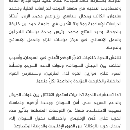
الدوحة، بمشاركة: حامد التجاني علي، عميد كلية الإدارة العامة
واقتصاديات التنمية في معهد الدوحة للدراسات العليا، ومحمد
سليمان، الكاتب ومحلل سياسي، وإبراهيم محمد الزين، أستاذ
الدراسات الإسلامية ومقارنة الأديان في جامعة حمد بن خليفة
بالدوحة، وعبد الفتاح محمد، رئيس وحدة دراسات اللاجئين
والعمل الإنساني في مركز دراسات النزاع والعمل الإنساني
بالدوحة.
تناقش الندوة خلفيات تفجُّر الوضع الأمني في السودان، وأسباب
الخلاف بين الجيش السوداني وقوات الدعم السريع. وتسلِّط
الضوء على موازين القوة لدى الطرفين، وتستعرض القوى
الداخلية والخارجية المؤيدة والداعمة لكلٍّ منهما.
كما تستشرف الندوة تداعيات استمرار الاقتتال بين قوات الجيش
والدعم السريع على أمن السودان ووحدة أراضيه وتماسك
نسيجه الاجتماعي. فضلًا عن التوقعات المتعلقة بتأثير هذه
الحرب على الأمن الإقليمي، واحتمالات تحول السودان إلى
"
ميدان حرب بالوكالة
" بين القوى الإقليمية والدولية المتصارعة.