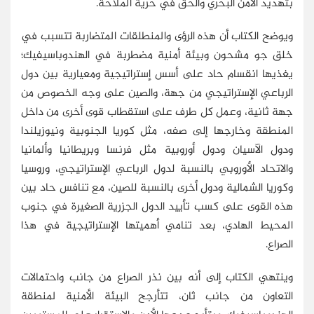
بتهديد الأمن البحري والحق في حرية الملاحة.
ويوضح الكتاب أن هذه الرؤى والمنطلقات المتضاربة تتسبب في
خلق جو مشحون وبيئة أمنية مضطربة في الهندوباسيفيك؛
يغذيها انقسام حاد على أسس إستراتيجية ومعيارية بين دول
الرباعي الإستراتيجي من جهة، والصين على وجه الخصوص من
جهة ثانية، وعمل كل طرف على استقطاب قوى أخرى من داخل
المنطقة وخارجها إلى صفه، مثل كوريا الجنوبية ونيوزيلندا
ودول الآسيان ودول أوروبية مثل فرنسا وبريطانيا وألمانيا
والاتحاد الأوروبي بالنسبة لدول الرباعي الإستراتيجي، وروسيا
وكوريا الشمالية ودول أخرى بالنسبة للصين، مع تنافس حاد بين
هذه القوى على كسب تأييد الدول الجزرية الصغيرة في جنوب
المحيط الهادي، بعد تنامي أهميتها الإستراتيجية في هذا
الصراع.
وينتهي الكتاب إلى أنه بين نذر الصراع من جانب واحتمالات
التعاون من جانب ثان، تتأرجح البيئة الأمنية لمنطقة