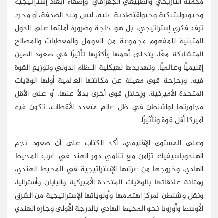
مكمنه التاريخي والطبيعي الجغرافي، وإضفاء أبعاد إستراتيجية
وجيوبوليتيكية وجيواقتصادية عليه، ليس وليد الصدفة، أو مجرد
ترف فكري إستراتيجي، بل هو حاجة وضرورة أملتها على الدول
المتبنية للمفهوم مجموعة من العوامل والمعطيات والمصالح
المتشابكة معًا، يتجلى أهمها وأكثرها تأثيرًا في صعود الصين
إقليميًّا وعالميًّا، وتهديدها لهيكلية النظام الدولي وتوزيع القوة
فيه، وزحزحة قوى معينة عن مكانتها العالمية أولها الولايات
المتحدة الأميركية، وإحلال قوى أخرى بدلًا عنها، أو على الأقل
مجاورتها لواشنطن في ظل عالم متعدد الأقطاب، تكون فيه
أميركا أقل قوة وتأثيرًا.
وعلى المستوى الإقليمي، أكد الكتاب على أن صعود نجم
الهندوباسيفيك تزامن مع تنامي دور الهند في غرب المحيط
الهادي، وخروجها من عزلتها الإستراتيجية في المحيط الهندي،
ومتانة علاقاتها بالولايات المتحدة الأميركية واليابان وأستراليا،
ونقل واشنطن لمركز اهتمامها وأولوياتها الإستراتيجية من الشرق
الأوسط وأوروبا نحو المحيط الهادي بالدرجة الأولى وجاره الهندي