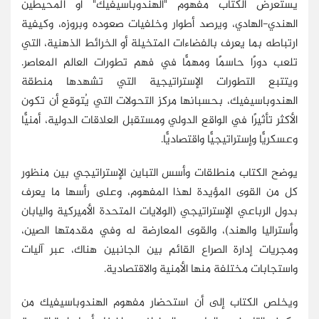
يستعرض الكتاب مفهوم "الهندوباسيفيك" أو المحيطين
الهندي-الهادي، ويرصد أطوار وخلفيات صعوده وبروزه، وكيفية
ارتباطه بما يعرف بالفضاءات المتخيلة أو الخرائط الذهنية، التي
تلعب دورًا حاسمًا ومهمًّا في فهم تطورات العالم المعاصر.
ويتتبع التطورات الإستراتيجية التي تشهدها منطقة
الهندوباسيفيك، بحسبانها مركز التحولات التي يُتوقع أن تكون
الأكثر تأثيرًا في الواقع الدولي ومستقبل العلاقات الدولية، أمنيًّا
وعسكريًّا وإستراتيجيًّا واقتصاديًّا.
يوضح الكتاب منطلقات وأسس التباين الإستراتيجي بين منظور
كل من القوى المؤيدة لهذا المفهوم، وعلى رأسها ما يعرف
بدول الرباعي الإستراتيجي (الولايات المتحدة الأميركية واليابان
وأستراليا والهند)، والقوى المعارضة له وفي مقدمتها الصين،
ومجريات إدارة الصراع القائم بين الجانبين هناك، عبر آليات
واستجابات مختلفة منها الأمنية والاقتصادية.
ويخلص الكتاب إلى أن استحضار مفهوم الهندوباسيفيك من