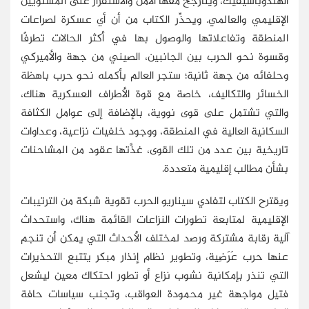
الهندوباسيفيك، ويتأرجح معها الأمن والاستقرار على المستويين
الإقليمي والعالمي. ويحذِّر الكتاب من أن أي عسكرة لصراعات
المنطقة وتفاعلاتها والوصول بها في أكثر الحالات تطرفًا
وقسوة نحو الحرب بين الجانبين، الصيني من جهة والأميركي
وحلفائه من جهة ثانية؛ ستجر العالم بأكمله نحو حرب باهظة
الخسائر والتكاليف، خاصة مع قوة الأطراف العسكرية هناك،
والتي تشتمل على قوى نووية، بالإضافة إلى عوامل الكثافة
السكانية العالية في المنطقة، ووجود خلفيات نزاعية، وعداوات
تاريخية بين عدد من تلك القوى، غذَّتها عقود من المشاحنات
بشأن مطالب إقليمية متعددة.
ويقترح الكتاب لتفادي سيناريو الحرب تقوية شبكة من الترتيبات
الإقليمية لمتابعة تطورات النزاعات القائمة هناك، واستحداث
آلية رقابة مشتركة ورصد لمختلف الأحداث التي يمكن أن تنجم
عنها حرب عَرَضِية، وتطوير نظام إنذار مبكر يتتبع التحذيرات
التي تنذر بإمكانية نشوب نزاع أو تطور احتكاك معين ليشعل
فتيل مواجهة غير محمودة العواقب، وتجنب سياسات حافة