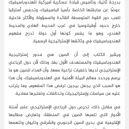
بدرجة ثانية، وتأسيس قيادة عسكرية أميركية للهندوباسيفيك
عوضًا عن سابقتها الخاصة بآسيا الباسيفيك، وتحمس أستراليا
للعب دور القوة المتوسطة القائدة والمسؤولة والأكثر فاعلية
خارج حدود أوقيانوسيا في غرب المحيط الهادي والمحيط
الهندي، وهو ما يفسر كونها أول دولة تدرج مفهوم
الهندوباسيفيك في وثائقها الإستراتيجية الرسمية.
ويشير الكتاب إلى أن الصين هي محور إستراتيجية
الهندوباسيفيك والمستهدف الأول بها، وذلك لأن دول الرباعي
الإستراتيجي لديها خلفيات نزاعية معها، وأن العداء للصين هو ما
يرسم ويحدد معالم البيئة الأمنية في الهندوباسيفيك، وأن هذا
هو السبب الذي يجعل بيجين ترفض هذا المفهوم، وما يترتب
عليه من سياسات وإستراتيجيات وتحالفات، وتعتبرها معادية.
في مقابل ذلك، تحرص دول الرباعي الإستراتيجي على أمننة
الأدوار التي تلعبها الصين في المنطقة، وتعارض مطالبها
الإقليمية في بحري الصين الجنوبي والشرقي وتايوان وتتهمها