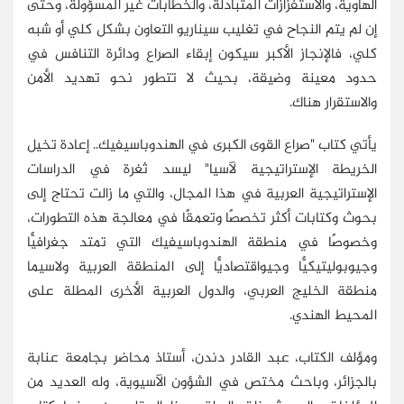
الهاوية، والاستفزازات المتبادلة، والخطابات غير المسؤولة، وحتى
إن لم يتم النجاح في تغليب سيناريو التعاون بشكل كلي أو شبه
كلي، فالإنجاز الأكبر سيكون إبقاء الصراع ودائرة التنافس في
حدود معينة وضيقة، بحيث لا تتطور نحو تهديد الأمن
والاستقرار هناك.
يأتي كتاب "صراع القوى الكبرى في الهندوباسيفيك.. إعادة تخيل
الخريطة الإستراتيجية لآسيا" ليسد ثغرة في الدراسات
الإستراتيجية العربية في هذا المجال، والتي ما زالت تحتاج إلى
بحوث وكتابات أكثر تخصصًا وتعمقًا في معالجة هذه التطورات،
وخصوصًا في منطقة الهندوباسيفيك التي تمتد جغرافيًّا
وجيوبوليتيكيًّا وجيواقتصاديًّا إلى المنطقة العربية ولاسيما
منطقة الخليج العربي، والدول العربية الأخرى المطلة على
المحيط الهندي.
ومؤلف الكتاب، عبد القادر دندن، أستاذ محاضر بجامعة عنابة
بالجزائر، وباحث مختص في الشؤون الآسيوية، وله العديد من