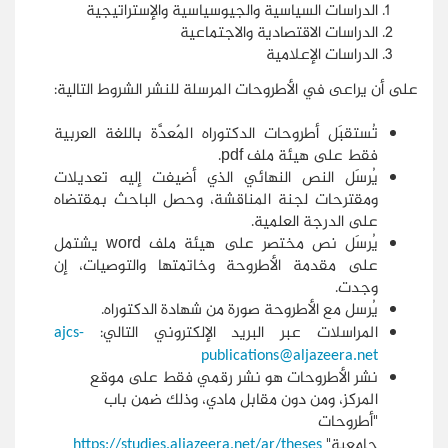
الدراسات السياسية والجيوسياسية والإستراتيجية
الدراسات الاقتصادية والاجتماعية
الدراسات الإعلامية
على أن يراعى في الأطروحات المرسلة للنشر الشروط التالية:
تُستقبَل أطروحات الدكتوراه المٌعدَّة باللغة العربية
فقط على هيئة ملف pdf.
يُرسَل النص النهائي الذي أضيفت إليه تعديلات
ومقترحات لجنة المناقشة، وحصل الباحث بمقتضاه
على الدرجة العلمية.
يُرسَل نص مختصر على هيئة ملف word يشتمل
على مقدمة الأطروحة وخاتمتها والتوصيات، إن
وجدت.
يُرسل مع الأطروحة صورة من شهادة الدكتوراه.
المراسلات عبر البريد الإلكتروني التالي:
ajcs-
publications@aljazeera.net
نشر الأطروحات هو نشر رقمي فقط على موقع
المركز، ومن دون مقابل مادي، وذلك ضمن باب
"أطروحات
جامعية"
https://studies.aljazeera.net/ar/theses