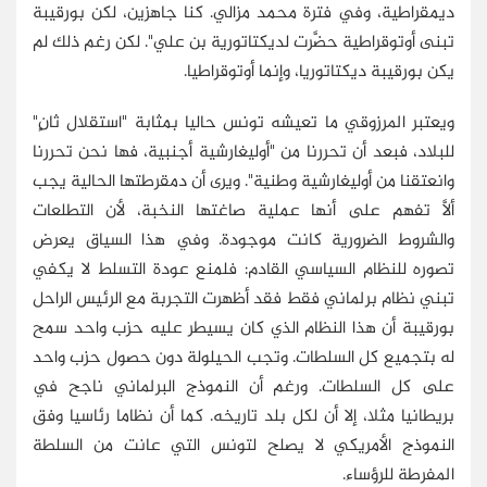
ديمقراطية، وفي فترة محمد مزالي. كنا جاهزين، لكن بورقيبة
تبنى أوتوقراطية حضَّرت لديكتاتورية بن علي". لكن رغم ذلك لم
يكن بورقيبة ديكتاتوريا، وإنما أوتوقراطيا.
ويعتبر المرزوقي ما تعيشه تونس حاليا بمثابة "استقلال ثانٍ"
للبلاد، فبعد أن تحررنا من "أوليغارشية أجنبية، فها نحن تحررنا
وانعتقنا من أوليغارشية وطنية". ويرى أن دمقرطتها الحالية يجب
ألاَّ تفهم على أنها عملية صاغتها النخبة، لأن التطلعات
والشروط الضرورية كانت موجودة. وفي هذا السياق يعرض
تصوره للنظام السياسي القادم: فلمنع عودة التسلط لا يكفي
تبني نظام برلماني فقط فقد أظهرت التجربة مع الرئيس الراحل
بورقيبة أن هذا النظام الذي كان يسيطر عليه حزب واحد سمح
له بتجميع كل السلطات. وتجب الحيلولة دون حصول حزب واحد
على كل السلطات. ورغم أن النموذج البرلماني ناجح في
بريطانيا مثلا، إلا أن لكل بلد تاريخه. كما أن نظاما رئاسيا وفق
النموذج الأمريكي لا يصلح لتونس التي عانت من السلطة
المفرطة للرؤساء.