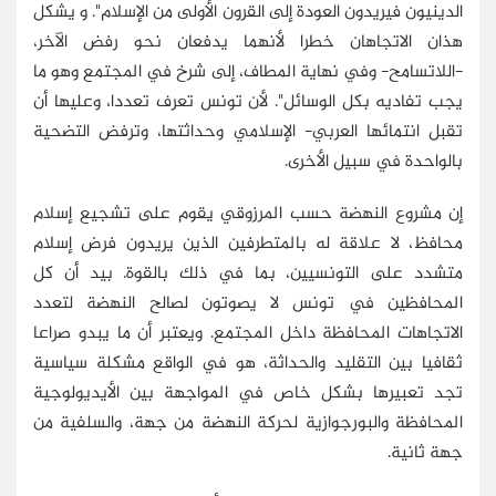
الدينيون فيريدون العودة إلى القرون الأولى من الإسلام". و يشكل
هذان الاتجاهان خطرا لأنهما يدفعان نحو رفض الآخر،
-اللاتسامح- وفي نهاية المطاف، إلى شرخ في المجتمع وهو ما
يجب تفاديه بكل الوسائل". لأن تونس تعرف تعددا، وعليها أن
تقبل انتمائها العربي- الإسلامي وحداثتها، وترفض التضحية
بالواحدة في سبيل الأخرى.
إن مشروع النهضة حسب المرزوقي يقوم على تشجيع إسلام
محافظ، لا علاقة له بالمتطرفين الذين يريدون فرض إسلام
متشدد على التونسيين، بما في ذلك بالقوة. بيد أن كل
المحافظين في تونس لا يصوتون لصالح النهضة لتعدد
الاتجاهات المحافظة داخل المجتمع. ويعتبر أن ما يبدو صراعا
ثقافيا بين التقليد والحداثة، هو في الواقع مشكلة سياسية
تجد تعبيرها بشكل خاص في المواجهة بين الأيديولوجية
المحافظة والبورجوازية لحركة النهضة من جهة، والسلفية من
جهة ثانية.