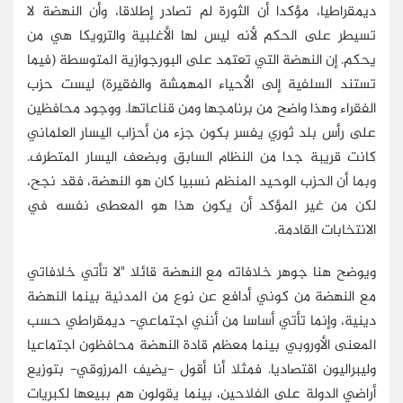
ديمقراطيا، مؤكدا أن الثورة لم تصادر إطلاقا، وأن النهضة لا
تسيطر على الحكم لأنه ليس لها الأغلبية والترويكا هي من
يحكم. إن النهضة التي تعتمد على البورجوازية المتوسطة (فيما
تستند السلفية إلى الأحياء المهمشة والفقيرة) ليست حزب
الفقراء وهذا واضح من برنامجها ومن قناعاتها. ووجود محافظين
على رأس بلد ثوري يفسر بكون جزء من أحزاب اليسار العلماني
كانت قريبة جدا من النظام السابق وبضعف اليسار المتطرف.
وبما أن الحزب الوحيد المنظم نسبيا كان هو النهضة، فقد نجح،
لكن من غير المؤكد أن يكون هذا هو المعطى نفسه في
الانتخابات القادمة.
ويوضح هنا جوهر خلافاته مع النهضة قائلا "لا تأتي خلافاتي
مع النهضة من كوني أدافع عن نوع من المدنية بينما النهضة
دينية، وإنما تأتي أساسا من أنني اجتماعي- ديمقراطي حسب
المعنى الأوروبي بينما معظم قادة النهضة محافظون اجتماعيا
وليبراليون اقتصاديا. فمثلا أنا أقول -يضيف المرزوقي- بتوزيع
أراضي الدولة على الفلاحين، بينما يقولون هم ببيعها لكبريات