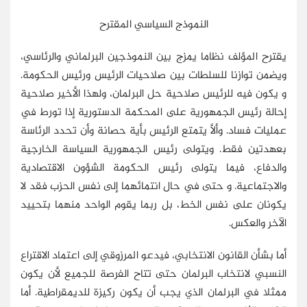
النموذج السياسي المقترح
يقترح المؤلف نظاما يمزج بين النموذجين البرلماني والرئاسي،
ويضمن توازنا للسلطات بين صلاحيات الرئيس ورئيس الحكومة.
و يكون فيه للرئيس صلاحية حل البرلمان، ولهذا الأخير صلاحية
إحالة رئيس الجمهورية على المحكمة الدستورية إذا تورط في
عمليات فساد. وألاَّ يتمتع الرئيس بأية حصانة وأن تحدد الرئاسة
بعهدتين فقط. ويتولى رئيس الجمهورية السياسة الخارجية
والدفاع، فيما يتولى رئيس الحكومة الشؤون الاقتصادية
والاجتماعية. و حتى في حال انتمائهما إلى نفس الحزب فقد لا
يكونان على نفس الخط، بل ربما يقوم الواحد منهما بتحييد
الآخر والعكس.
أما بشأن القانون الانتخابي، فيدعو المرزوقي إلى اعتماد الاقتراع
النسبي لانتخاب البرلمان حتى تتاح الفرصة للجميع لأن يكون
ممثلا في البرلمان الذي يجب أن يكون ركيزة للديمقراطية. أما