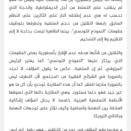
لم ينقلب على التسلط من أجل الديمقراطية. والحجة التي
تحسب له هي عدم إطلاقه النار على الثائرين على النظام
السابق. رابعها التقليل من حجم السلفية وتطرفها بتوظيف
مقومات "النموذج التونسي"، بينما الظاهرة ليست بحاجة لا إلى
التقزيم ولا إلى التضخيم.
والتقليل من شأنها هدفه عدم الإقرار بأسطورية بعض المقومات
التي يرتكز عليها "النموذج التونسي" كما يعتبر الرئيس
المرزوقي. ثم إن السلفية، عكس ما يقول المؤلف، لا تجند
بالضرورة في الشرائح الفقيرة من المجتمع، لأن التطرف ليس
بالضرورة ملازما للفقر. كما أن هذه المقاربة توحي بأن كل ما هو
غير جيد فهو حتما مستورد. وهي المقاربة ذاتها التي تسوقها
الأنظمة التسلطية العربية. خامسا، لا يحلل المؤلف إشكالية
العلاقة بين النهضة والسلفية وكيف تؤثر على توجهات النهضة
وبالتالي الترويكا.
و سادسا وقع المؤلف في نوع من التناقض، فهو يقول إنه ليس