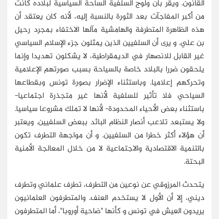
القانون. ويقر بأن ولوج السلفية الساحة السياسية لبلاده كانت
من أكبر المفاجآت بعد الثورة بالنسبة إليه، لأنه كان يعتقد أن
هذه الظاهرة المتطرفة والهامشية مآلها الاختفاء بمجرد رحيل
بن علي. و يرى أن السلفيين الذين يمثلون جزء الإسلام السياسي
غير القابل للانصهار في الديمقراطية، لا يشكلون تهديدا وإنما
يلحقون ضررا بالبلاد خاصة بالسياحة بسبب صورتهم الإعلامية
وتحركهم إعلاميا. وباستثناء الإضرار بصورة تونس وبقطاعها
السياحي فلا تأثير للسلفية لأنها غير متجذرة اجتماعيا-
باستثناء بعض الأحياء المحدودة- لأنها لا تملك مشروعا سياسيا.
ولا يستبعد تلاعب أنصار النظام البائد ببعض السلفيين. ويعتبر
أن هؤلاء أكثر خطرا من السلفيين. و أن مواجهة التطرف تكون
بالتنمية الاقتصادية والاجتماعية لا من خلال المعالجة الأمنية
البحتة.
يتحدث المرزوقي عن نوعين من التطرف، تطرف علماني وتطرف
ديني، إلا أن الأول لا يستخدم العنف. والمتطرفون العلمانيون
يريدون العيش في تونس و كأنها "ضاحية أوروبا"، أما المتطرفون