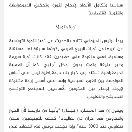
سياسيا متكامل الأبعاد لإنجاح الثورة وتحقيق الديمقراطية
والتنمية الاقتصادية.
ثورة متميزة
يبدأ الرئيس المرزوقي كتابه بالحديث عن تميز الثورة التونسية
عن غيرها من ثورات الربيع العربي بكونها سابقة لها، مستقلة
وسلمية. فهي منفردة على صعيدين: فقد كانت ثورة سريعة
وغير عنيفة وتمت بدون تدخل أجنبي، كما أن العملية
الديمقراطية تستند إلى خيار بناء ديمقراطية ليس على أساس
المواجهة بين القوى السياسية وإنما على أساس إرادة مشتركة
لإيجاد إجماع بين المكونين الأساسيين للمجتمع التونسي
التحديثي والتقليدي.
ويقول إن هذا المستلزم (الإجماع) "يأتينا من تاريخنا لأن الحوار
والتفاوض هما جزآن من تقاليدنا" كخلف للفينيقيين؛ فنحن
نتفاوض منذ 3000 سنة". وإذا نجحت تونس في الحفاظ على