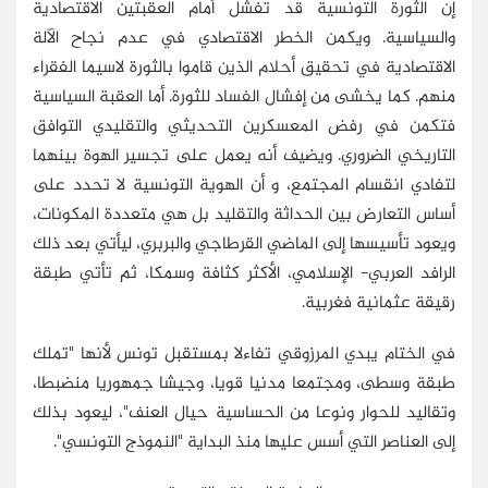
إن الثورة التونسية قد تفشل أمام العقبتين الاقتصادية
والسياسية. ويكمن الخطر الاقتصادي في عدم نجاح الآلة
الاقتصادية في تحقيق أحلام الذين قاموا بالثورة لاسيما الفقراء
منهم. كما يخشى من إفشال الفساد للثورة. أما العقبة السياسية
فتكمن في رفض المعسكرين التحديثي والتقليدي التوافق
التاريخي الضروري. ويضيف أنه يعمل على تجسير الهوة بينهما
لتفادي انقسام المجتمع، و أن الهوية التونسية لا تحدد على
أساس التعارض بين الحداثة والتقليد بل هي متعددة المكونات،
ويعود تأسيسها إلى الماضي القرطاجي والبربري، ليأتي بعد ذلك
الرافد العربي- الإسلامي، الأكثر كثافة وسمكا، ثم تأتي طبقة
رقيقة عثمانية فغربية.
في الختام يبدي المرزوقي تفاءلا بمستقبل تونس لأنها "تملك
طبقة وسطى، ومجتمعا مدنيا قويا، وجيشا جمهوريا منضبطا،
وتقاليد للحوار ونوعا من الحساسية حيال العنف"، ليعود بذلك
إلى العناصر التي أسس عليها منذ البداية "النموذج التونسي".