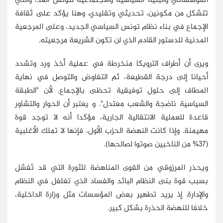
المؤسساتي والبنية السياسية والاجتماعية لتونس الغد، والتي
تتشكل من مكونين، تحديثي وتقليدي. وهنا يؤكد على ثقافة
الإجماع في بناء نظام تونس السياسي الجديد، وعلى المرجعية
المدنية للدستور القادم الذي لن تكون الشريعة مرجعيته.
ويرى أن أطراف الترويكا منخرطة في عملية أخذ ورد وتشدد
أحيانا إلى درجة القطيعة، ثم التفاوض والتوصل في نهاية
المطاف إلى حلول توفيقية تحظى بالإجماع. لأن "الطبقة
السياسية ناضجة والشعب معتدل". و يعتبر أن الحوار والتشاور
قاعدة للعملية الانتقالية الجارية، مؤكدا أنه لا توجد قوة
مهيمنة. وإذا كانت النهضة الحزب الأول، فإنها لا تملك الأغلبية
(37% من الناخبين صوتوا لصالحها).
ويحذر المرزوقي من القوى المناهضة للثورة التي قد تَفشل
بسبب قوة بنى النظام البائد والفساد الذي تغلغل في النظام
والإدارة. إذ يريد تطهير بعض المؤسسات مثل وزارة الداخلية،
خلافا للنهضة الحذرة بشكل كبير.