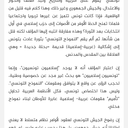
تونسي" يقوم على التربية والتاريخ ونبذ العنف والحوار
والاعتدال، والجيش الجمهوري وغير ذلك. وهذا كلام فيه قليل من
الواقعية. فإذا كانت تونس تتميز عن غيرها تربويا واجتماعيا
فلماذا تمنح الحظ الأوفر من الأصوات إلى حزب إسلامي في أول
انتخابات بعد الثورة؟ وهذه مفارقة انتبه إليها المؤلف لكنه قلل
من شأنها. ثم ألم يقم "النموذج التونسي" بثورة عادت بتونس
إلى إشكالية (عربية-إسلامية) قديمة –بحلة جديدة – وهي
العلاقة بين المقدس والمدنس.
إن اعتبار المؤلف أنه لا يوجد "إسلاميون تونسيون"، وإنما
"تونسيون إسلاميون" هو بحث غير مجد عن خصوصية وطنية،
لحجب الرؤى عن واقع لا يتوافق ومقومات "النموذج التونسي".
وليس هذا اختصاص تونسي، فكل الأنظمة العربية تحاول
"تأميم" مقومات عربية- إسلامية عابرة للأوطان لبناء نموذج
محلي.
إن رضوخ الجيش التونسي لعقود لأوامر نظام متسلط لا يعني
إطلاقا أنه جيش جمهوري، بل هذا يحسب عليه وليس له. فهو