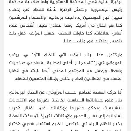
الركيزة الثانية فهي المحكمة الدستورية ولها صلاحية محاكمة
رئيس الجمهورية. وتتمثل الركيزة الثالثة للنظام في إخضاع
تعيين كبار الموظفين إلى لجنة برلمانية، والاستماع للمرشحين
كما هو الحال في أمريكا. وهذا لتفادي تعيين أشخاص على
أساس العلاقات، كما حاولت النهضة -حسب المؤلف- فعل ذلك
بتعيين رجالاتها في مناصب عليا.
وليكتمل هذا البناء المؤسساتي للنظام التونسي، يرغب
المرزوقي في إنشاء مجلس أعلى لمحاربة الفساد ذي صلاحيات
واسعة، ويعمل مع المجتمع المدني أيضا للبت في قضايا
الفساد في القطاعين العام والخاص وإحالة المتهمين للقضاء.
أما حركة النهضة فتدافع، حسب المرزوقي، عن النظام البرلماني
بناء على حساباتها السياسية القاضية بفوزها في الانتخابات
التشريعية، وبحكم حضورها وإمكاناتها. فيما تفتقر الأحزاب
العلمانية إلى نفس الحضور والإمكانات. لكن إذا تمسكت النهضة
بخيار النظام البرلماني، فيتعين تنظيم استفتاء شعبي لاختيار