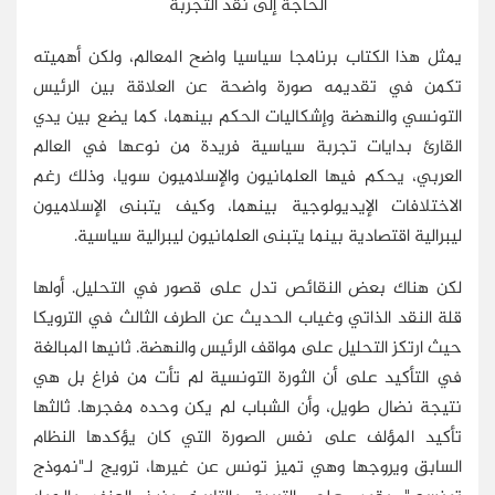
الحاجة إلى نقد التجربة
يمثل هذا الكتاب برنامجا سياسيا واضح المعالم، ولكن أهميته
تكمن في تقديمه صورة واضحة عن العلاقة بين الرئيس
التونسي والنهضة وإشكاليات الحكم بينهما، كما يضع بين يدي
القارئ بدايات تجربة سياسية فريدة من نوعها في العالم
العربي، يحكم فيها العلمانيون والإسلاميون سويا، وذلك رغم
الاختلافات الإيديولوجية بينهما، وكيف يتبنى الإسلاميون
ليبرالية اقتصادية بينما يتبنى العلمانيون ليبرالية سياسية.
لكن هناك بعض النقائص تدل على قصور في التحليل. أولها
قلة النقد الذاتي وغياب الحديث عن الطرف الثالث في الترويكا
حيث ارتكز التحليل على مواقف الرئيس والنهضة. ثانيها المبالغة
في التأكيد على أن الثورة التونسية لم تأت من فراغ بل هي
نتيجة نضال طويل، وأن الشباب لم يكن وحده مفجرها. ثالثها
تأكيد المؤلف على نفس الصورة التي كان يؤكدها النظام
السابق ويروجها وهي تميز تونس عن غيرها، ترويج لـ"نموذج