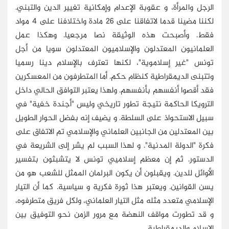
الرجل والمرأة، و عقوبة الإعدام وإمكانية تغيير الدين والتبني.
لكننا مضينا قدما لاتفاقنا على 26 مادة واختلافنا على 4 مواد
فقط. وأصبحت هذه الوثيقة نصا مرجعيا. وهكذا عمل
العلمانيون المعتدلون والإسلاميون المعتدلون سويا من أجل
تونس "غير إسلاموية"، لكنها تعترف بالإسلام دينا رسميا
وتتبنى الديمقراطية كنظام حكم. أما المتطرفون من المعسكرين
فقد أقصوا أنفسهم بأنفسهم. ولهذا يعتبر التوافق الحالي داخل
الترويكا الحاكمة نتيجة تطور تاريخي وليس "أجندة خفية" في
سبيل الاستحواذ على السلطة. و يضيف إنه بفضل الحوار الطويل
بين المعتدلين من الجانبين العلماني والإسلامي تم الاتفاق على
فكرة "الدولة المدنية". و لهذا السبب لم يشر إلى الشريعة في
الدستور. ثم إن معظم إسلاميي تونس لا يتشبثون بتفسير
الأوائل للدين. ويقبلون أن يكون البرلمان الممثل للشعب هو من
يسن القوانين. ويعتبر هذا ثورة فكرية و سياسية. كما أن التيار
الإسلامي متعدد مثله مثل التيار العلماني، ولكل فريق متطرفوه،
و قد تطورت مواقف النهضة مع مرور الزمن نحو التوفيق بين
الإسلام والديمقراطية.