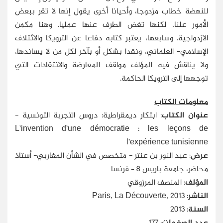
للنهضة خطاب مزدوجا، وأحيانا أخرى يقول إنها لا تقر ببعض
الأمور علنا، لكنها تغض الطرف عنها عمليا. وهنا مكمن
الازدواجية. وسابعها، يعتبر كتابه دفاعا عن الترويكا والائتلاف
الإسلامي- العلماني، ونقدا بشكل أو بآخر لكل من لا يساندها،
ولا يناقش فيه المؤلف مواقف المعارضة والانتقادات التي
توجهها إلى الترويكا الحاكمة.
معلومات الكتاب
عنوان الكتاب
: ابتكار ديمقراطية: دروس التجربة التونسية -
L’invention d’une démocratie : les leçons de
l’expérience tunisienne
عرض
: عبد النور بن عنتر - متخصص في الشأن المغاربي- أستاذ
محاضر، جامعة باريس 8 – فرنسا
المؤلف
: المنصف المرزوقي
الناشر
: Paris, La Découverte, 2013
السنة
: 2013