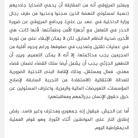
ويعتبر المرزوقي أنه من المفارقة أن يحمي الضحايا جلاديهم
(نسبة لمسئولي النهضة الذين سجنوا وعذبوا من طرف رجال
وزارة الداخلية في عهد بن علي). ويدافع المرزوقي عن ضرورة
الحذر في التعامل مع أجهزة الأمن وطمأنتها، لأنها كانت هي
الأخرى ضحية النظام السابق، لكن لا يمكن الإبقاء على من تورط
في عمليات تقتيل وتعذيب في صفوفها. ورغم وجود أقلية من
المجرمين يجب محاكمتها، إلا أنه لا يمكن التعميم. ويرى أن
التطهير الجزئي يجب أن يشمل أيضا سلك القضاء لضمان قضاء
مهني، فعال ومستقل، وذلك لإقامة البنى التحتية الضرورية
للعدالة الانتقالية (الاستفادة من التجربة السابقة لإصلاح
المؤسسات، التعويضات المالية والرمزية، واعتراف المسئولين عن
خرق حقوق الإنسان بجرائمهم ومعاقبتهم).
أما عن الجيش، فيقول إنه جمهوري ومحترف وغير فاسد، رفض
إطلاق النار على المواطنين أثناء الثورة. وهو قوام العملية
الديمقراطية اليوم.