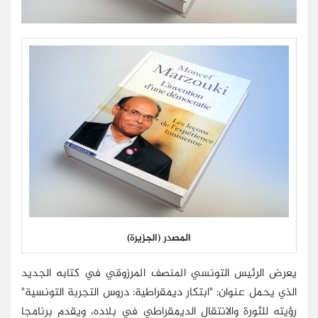
المصدر (الجزيرة)
يعرض الرئيس التونسي المنصف المرزوقي في كتابه الجديد
الذي يحمل عنوان: "ابتكار ديمقراطية: دروس التجربة التونسية"
رؤيته للثورة والانتقال الديمقراطي في بلاده، ويقدم برنامجا