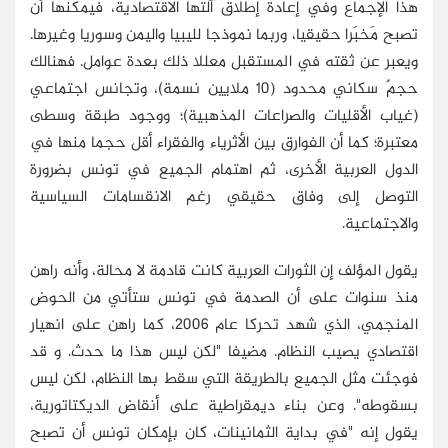
هذا الإجماع وفي إعادة إطلاق آلتها الاقتصادية، فيمكنها أن
تصبح مَخبَرا حقيقيا، وربما نموذجا لليبيا واليمن وسوريا وغيرها.
ويعبر عن ثقته في المستقبل معللا ذلك بعدة عوامل. فهنالك
حجمٌ سكاني محدود (10 ملايين نسمة)، وتجانس اجتماعي
(غياب الأقليات والصراعات المذهبية)؛ ووجود طبقة وسطى
معتبرة؛ كما أن الفوارق بين الأثرياء والفقراء أقل حجما منها في
الدول العربية الأخرى، ثم اهتمام الجميع في تونس بضرورة
التوصل إلى وفاق حقيقي رغم الانقسامات السياسية
والاجتماعية.
يقول المؤلف إن الثورات العربية كانت قادمة لا محالة، وأنه راهن
منذ سنوات على أن الصدمة في تونس ستأتي من الحوض
المنجمي، الذي شهد تحركا عام 2006، كما راهن على انهيار
اقتصادي يصيب النظام. مضيفا "لكن ليس هذا ما حدث. و قد
فوجئت مثل الجميع بالطريقة التي سقط بها النظام، لكن ليس
بسقوطه". وعن بناء ديمقراطية على أنقاض الديكتاتورية،
يقول إنه "في بداية الثمانينات، كان بإمكان تونس أن تصبح