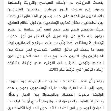
يتحدث المرزوقي عن الإسلام السياسي والترويكا والسلفية
ويعود إلى سنوات الجمر ومعاناة المناضلين العلمانيين
والإسلاميين من القمع على حد سواء، وإلى الانشقاق الذي حدث
بين العلمانيين، بشأن تعذيب الإسلاميين من قبل النظام السابق.
حيث ساندهم قسم فيما دعم قسم آخر سياسة بن علي.
ويقول إنه دافع عن الإسلاميين لأن النضال من أجل حقوق
الإنسان لا يستثني أحدا ولأن بن علي سيقمع العلمانيين أيضا
وهذا ما حدث. ثم يوثق التقارب التدريجي الذي حدث بين
العلمانيين والإسلاميين خاصة مع بداية العقد الأخير من القرن
الماضي وتوصل الطرفان إلى التوقيع على وثيقة مشتركة
"إعلان تونس" في فرنسا عام 2003.
ويعتبر أن هذه الوثيقة تفسر ما يحدث اليوم، فوجود الترويكا
يعود إلى تلك الفترة. وقد اعترف الإسلاميون بموجب هذه
الوثيقة بالدولة المدنية، وبالمساواة بين الرجل والمرأة،
وبالحريات العامة، والديمقراطية... ولا مفاجأة في أن يقبلوا بذات
المبادئ اليوم. و يبقى الخلاف قائما حول المساواة الكاملة بين