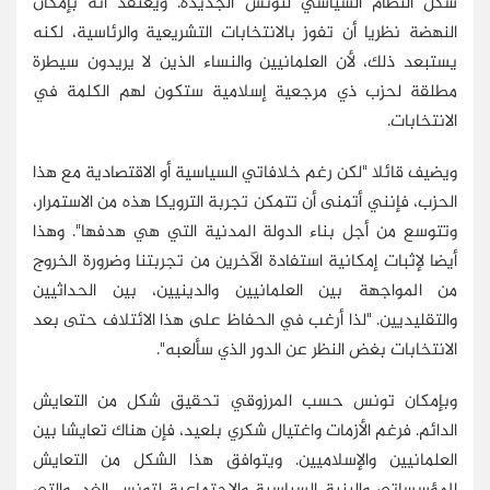
شكل النظام السياسي لتونس الجديدة. ويعتقد أنه بإمكان
النهضة نظريا أن تفوز بالانتخابات التشريعية والرئاسية، لكنه
يستبعد ذلك، لأن العلمانيين والنساء الذين لا يريدون سيطرة
مطلقة لحزب ذي مرجعية إسلامية ستكون لهم الكلمة في
الانتخابات.
ويضيف قائلا "لكن رغم خلافاتي السياسية أو الاقتصادية مع هذا
الحزب، فإنني أتمنى أن تتمكن تجربة الترويكا هذه من الاستمرار،
وتتوسع من أجل بناء الدولة المدنية التي هي هدفها". وهذا
أيضا لإثبات إمكانية استفادة الآخرين من تجربتنا وضرورة الخروج
من المواجهة بين العلمانيين والدينيين، بين الحداثيين
والتقليديين. "لذا أرغب في الحفاظ على هذا الائتلاف حتى بعد
الانتخابات بغض النظر عن الدور الذي سألعبه".
وبإمكان تونس حسب المرزوقي تحقيق شكل من التعايش
الدائم. فرغم الأزمات واغتيال شكري بلعيد، فإن هناك تعايشا بين
العلمانيين والإسلاميين. ويتوافق هذا الشكل من التعايش