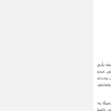
فه بأبي
ئيس عبدو
ن وحدته
 واستطرد
يقًا به؛
فه في رئاسة