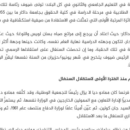
ية في التعليم الجامعي والثانوي في كل البلاد؛ تولى ضيوف رئاسة تلك
زة المرتبة الأولى التي تمثَّلت في الاستفادة من صيفية استكشافية في ف
أن يقيم الرئيس ضيوف صيف 1958 بمدينة داكار؛ حيث اعتاد أن يرجع إلى مراتع صباه بسان لويس واللوغا؛ 
حار، لتكون وجهته الدراسية نهاية العام نفسه، وكانت حينها وجهة أكثر 
ريقية في تلك الحقبة، وما إن تحصلت السنغال على استقلالها الرسمي ت
لية في 20 من يونيو/حزيران 1960 حتى نجد الرئيس ضيوف يتخرج في شهر يونيو/حزيران من السنة نفسها؛ ليقرِّ
.
منذ الفترة الأولى لاستقلال السنغال
سا كان ممادو ديا لا يزال رئيسًا للجمعية الوطنية، وقد كلَّفه ممادو دي
ا لإدارة التعاون مع الممولين الخارجين في الوزارة نفسها، ثم يستمرُّ التد
ذلك إلى نائب أمين عام للحكومة تحت وصاية أمينها العام السي
ري للسنغال ما بعد الاستقلال.
يرًا من نظام برلماني -يقوده رئيس المجلس التنفيذي ممادو ديا- إلى نظ