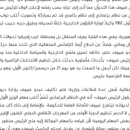
 ضيوف هذا التحوُّل؛ مما أدى إلى عزله بسب رفضه لإعلان الولاء للرئيس س
ول من نظام برلماني إلى نظام رئاسي قد تم بمباركة وتصويت أغلب نواب
يب تيام.
عامًّا لرئاسة الجمهورية، وفي هذه الفترة يعرف السنغال بل ومنطقة غرب إفريقيا تحولا
 ومالي، فضلاً عن اندلاع أزمة كازامانس السنغالية؛ التي تتخذ منها حركا
عبدو ضيوف على عاتقه تسيير ملفي الخارجية والسياسة الداخلية منذ وص
 للرئاسة، وقد اتسمت هذه السنة 1963 -يقول الرئيس ضيوف- بأحداث مأساوية حدثت خلال تنظيم الانتخابات الرئاسية
لقد أيقظت سنة 1963 في ذاكرة عبدو ضيوف أمورًا كثيرة وجميلة؛ لكن أجمل ما اتسمت به هو يوم 21 من ديسمب
صمة الفرنسية باريس.
ي الإدارة السنغالية شمل عدة قطاعات وزارية؛ فتم تكليف عبدو ضيوف بإدارة دي
قول الرئيس ضيوف- أنه في النظام البرلماني تُضَمُّ أغلب مهام الوزير الأول
ن الرئيس سنغور مديرًا لديوانه؛ ليتفرغ ضيوف للأمانة العامة للحكومة، بالإضافة إلى ذلك كان س
ل لا الحصر تنظيم الدورة الأولى من المهرجان الثقافي الدولي للفنون الإفري
 المهام اليومية؛ لأن قيامه بالمهام الموكلة إليه منح الرئيس سنغور ف
وصلته من سنغور رسالة شفوية عن طريق زوجته إليزابيث ضيوف؛ وهي أن سن