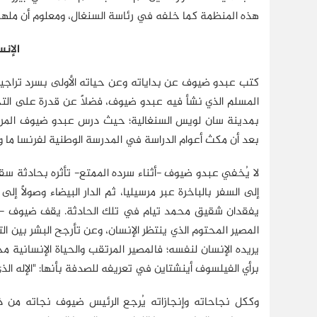
هذه المنظمة كما خلفه في رئاسة السنغال، ومعلوم أن ملهمه
الإنس
كتب عبدو ضيوف عن بداياته وعن حياته الأولى بسرد تراجيدي، ي
المسلم الذي نشأ فيه عبدو ضيوف، فضلاً عن قدرة على الت
بمدينة سان لويس السنغالية؛ حيث درس عبدو ضيوف المرحل
بعد أن مكث أعوام الدراسة في المدرسة الوطنية لفرنسا ما ورا
لا يُخفي عبدو ضيوف -أثناء سرده الممتع- تأثره بحادثة سقو
إلى السفر بالباخرة عبر مرسيليا، ثم الدار البيضاء وصولاً 
يفقدان شقيق محمد تيام في تلك الحادثة. يقف ضيوف -وهو
المصير المحتوم الذي ينتظر الإنسان، وعن تأرجح البشر بين الت
يريده الإنسان لنفسه؛ فالمصير المرتقب والحياة الإنسانية 
برأي الفيلسوف أينشتاين في تعريفه للصدفة بأنها: "الإله ال
وككل نجاحاته وإنجازاته يُرجع الرئيس ضيوف نجاته من ذل