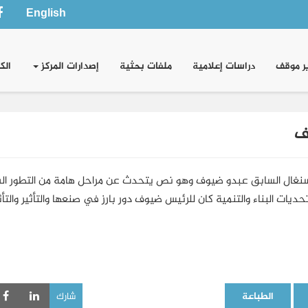
English
ر موقف
دراسات إعلامية
ملفات بحثية
إصدارات المركز
الك
ف
 السنغال السابق عبدو ضيوف وهو نص يتحدث عن مراحل هامة من التطور ا
ديات البناء والتنمية كان للرئيس ضيوف دور بارز في صنعها والتأثير والتأث
الطباعة
شارك