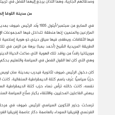
وصدقاتهم الجارية، وهما اللذان يرجع إليهما الفضل في تربيت
من مدينة اللوغا إلى
في السابع من سبتمبر/أيلول 1935 و
المزارعين والمنمين؛ إنها منطقة تتداخل فيها المجموعات ا
فيها الثقافات، ويطغى فيها سياق ديني ذو هوية إسلامية ت
الطريقة المريدية الشيخ (أحمد بمبا) برهة من الزمن في تلك 
موريتانيا رافدًا من روافد تلك الهوية التي صاغت الحياة الدين
وهي التي كان لها القول الفصل في السياسة والتعليم بحكم 
حزبًا سياسيًّا عُرف باسم كتلة الديمقراطية السنغالية، ك
نفسه، كانت خالته ترأس نساء حزب كتلة الديمقراطية الس
ببعض الفاعلين المحليين، والالتقاء بكبار صنَّاع السياسة الس
ترسخت جذور التكوين السياسي للرئيس ضيوف في مرحلة ال