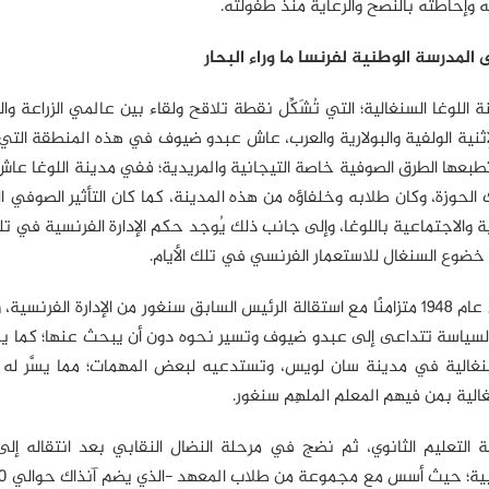
ه وإحاطته بالنصح والرعاية منذ طفولته.
 المدرسة الوطنية لفرنسا ما وراء البحار
ُلد الرئيس ضيوف بمدينة اللوغا السنغالية؛ التي تُشَكِّل نقطة تلاقح ولقاء بين عالمي الزراعة 
لإثنية الولفية والبولارية والعرب، عاش عبدو ضيوف في هذه المنطقة الت
طبعها الطرق الصوفية خاصة التيجانية والمريدية؛ ففي مدينة اللوغا ع
الحوزة، وكان طلابه وخلفاؤه من هذه المدينة، كما كان التأثير الصوفي ا
ية والاجتماعية باللوغا، وإلى جانب ذلك يُوجد حكم الإدارة الفرنسية في تلك
خضوع السنغال للاستعمار الفرنسي في تلك الأيام.
كان دخول الرئيس ضيوف لثانوية فيدرب بمدينة سان لويس عام 1948 متزامنًا مع استقالة الرئيس السابق سنغور من الإدارة ا
انت السياسة تتداعى إلى عبدو ضيوف وتسير نحوه دون أن يبحث عنها؛ كما
نغالية في مدينة سان لويس، وتستدعيه لبعض المهمات؛ مما يسَّر له ا
نغالية بمن فيهم المعلم الملهِم سنغور.
تعليم الثانوي، ثم نضج في مرحلة النضال النقابي بعد انتقاله إلى