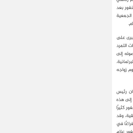
نغور بعد
 الجمعية
ت كبرى على
ت التمرد
وله إلى
 والبرلمانية.
ر/كانون الأول؛ وهو يوم زواجه
وان رئيس
 إلى هذه
نغور كثيرًا
قية، وقد
راغًا في
غور عازم