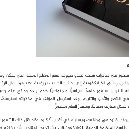
)
 سنغور في مذكرات سلفه عبدو ضيوف؛ فهو المعلم الملهم الذي يمكن وص
 دماس، وبأبي الفرانكفونية إلى جانب الحبيب بورقيبة وغيرهما، ظل الر
لرئيس سنغور ملهمًا سياسيًّا واجتماعيًّا خدم بلده ودافع عنه وع
 ألَّف في الشعر والأدب والتاريخ، وقد استرسل المؤلف في مذكراته استرسالاً،
شلال معارف مغدقًا، ومصدرَ إلهام مستمرًّا.
ف يؤازره في مواقفه، ويسايره في أغلب أفكاره، وقد ظل ذلك الشعور لص
حين تم انتخابه عام 2002 في بيروت لرئاسة المنظمة الدولية للفرانكفونية؛ حيث تجري المقادير بأن يخل