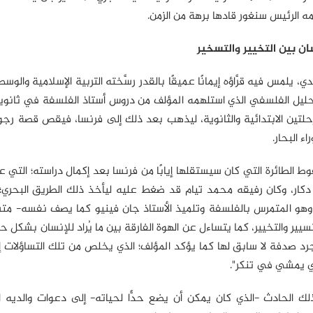
 الرئيس سنغور قادها برهة من الزمن.
ان بين التخيير والتسخير
لمس فيه قرَّاؤه إيمانًا عميقًا بالقدر رسَّخته التربية الإسلامية والوسط
حليل الفلسفي الذي استلهمه المؤلف من دروس أستاذ الفلسفة في ثانوي
تين الابتدائية والثانوية، ليذهب بعد ذلك إلى فرنسا، فيقص قصة رجو
ء البحار.
ط الطائرة التي كان سيستقلها إيابًا من فرنسا بعد إكمال دراسته؛ التي 
إلى دكار، وكان رفيقه محمد تيام قد ضغط عليه ليأخذ ذلك الطريق البحري؛ إ
 المتمرس بالفلسفة وتلميذ الأستاذ جان فينيو كما يصف نفسه- متسا
سيير والتخيير، كما يتساءل عن الهوة الفارقة بين ما يُراد للإنسان بشكل ح
مجرد صدفة لا سابق لها كما يؤكد المؤلف؛ الذي يخلص من تلك التساؤلات إ
ذي يمشي في تنكر".
ك الحادث -الذي كان يمكن أن يضع حدًّا لحياته- إلى دعوات والديه ال