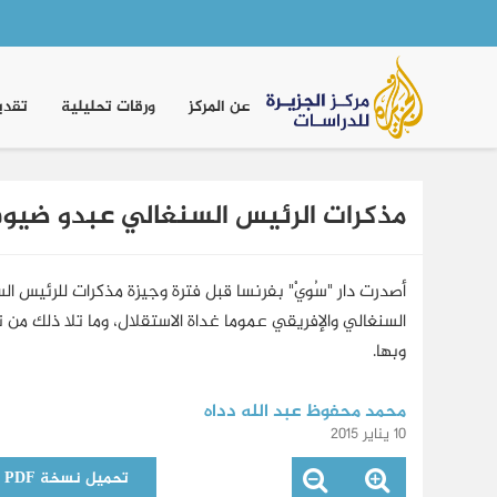
Main
navigation
عن المركز
ورقات تحليلية
تقدي
مذكرات الرئيس السنغالي عبدو ضيو
أصدرت دار "سُويْ" بفرنسا قبل فترة وجيزة مذكرات للرئيس
السنغالي والإفريقي عموما غداة الاستقلال، وما تلا ذلك من تح
وبها.
محمد محفوظ عبد الله دداه
10 يناير 2015
تحميل نسخة PDF