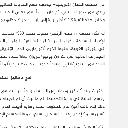
من مختلف البلدان الإفريقية- جمعية تضم النقابات الطلاب
وخلال هذه الفترة كانت أول زيارة إلى باريس؛ حيث حظي بجائ
لم تكن صدفة 
الإعداد لمسابقة دخول المدرسة الوطنية لفرنسا ما وراء الب
في إفريقيا الغربية، وفيها تخرج أكثر إداريي الدول الإف
الفيدرالية الما
البلاد في سبتمبر/أيلول، وليبدأ خدمة بلده بصفته إداريًّا ماليًّا
في دهاليز الحكم 
يذكر ضيوف أنه فور وصوله إلى السنغال منهيًا دراسته في فرن
بقسم المالية في وزارة التخطيط، ثم ما لبث أن تم تعيينه مديرً
"سين سالم"؛ إحدى ولايات السنغال السبع، ضمها التقسيم الإدا
عَرَفَ النظامُ السياسي السنغال غداة الاستقلال تحولاً عس