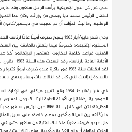
على غرار كل الدول الإفريقية يرأسه الراحل سنغور، وقد عارض
اعتقال الرئيس محمد ديا وبعضٍ من وزرائه، وكان هذا التح
الوطنية، وما لبث المؤلف أن تم تعيينه في ديسمبر/كانون الأول 1962 وكيلاً لوزارة الشؤون الخارجية خلفًا لصديقه ورفيق دربه حب
وفي شهر مايو/أيار 1963 يصبح ضيوف أمينًا 
المستوى الإقليمي؛ خصوصًا فيما يتعلق بالعلاقة بين السنغال
الغينية قواعد خلفية لمقاومة الاستعمار البرتغالي؛ أخذ 
الأمانة العامة
بالسيدة إليزابيث التي كان قد التقاها ذات مساء ربيعي بالعا
في فبراير/شباط 1964 وقع تغيير هيكلي ف
الجمهورية، إضافة إلى الأمانة العامة للرئاسة، ومن المعلوم -ي
الوظيفة؛ لكن في خلال سنة 1965 عي
ما يُكَلِّفه بين الفينة والأخرى بمهام خاصة؛ على سبيل المثا
ظل عبدو ضيوف مقربًا منذ تلك الفترة من سنغور حتى في بعض
الوقت لمزاولة أعماله الفكرية والأدبية، وفي تلك الفترة 