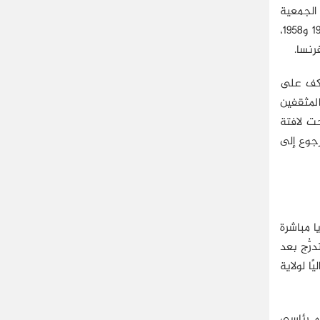
 الجمعية
وهي في طور التأسيس، ثم كان ناشطًا في بعض النقابات الطلابية في مرحلة الدراسة في كلية الحقوق بجامعة داكار ما بين 1955 و1958،
رنسا.
حيث عكف على
المثقفين
حت لافتة
ر الرجوع إلى
ا مباشرة
رُّج بعد
د جان كولين، ثم عُيِّن أمينًا عامًا لوزارة الدفاع منتصف عام 1961، ثم واليًا لولاية
ام رئاسي