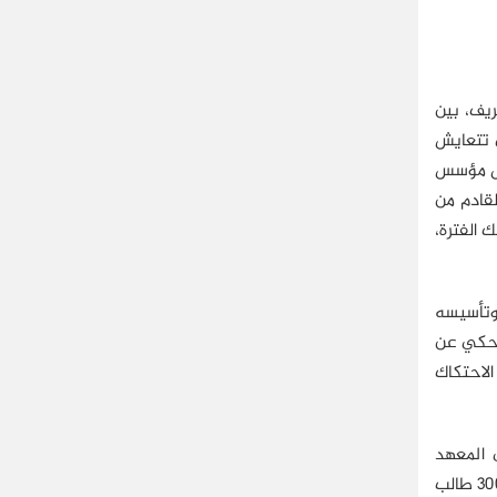
والريف، بين
ي تتعايش
اش مؤسس
لقادم من
 الفترة،
لفرنسية، وتأسيسه
 يحكي عن
لاحتكاك
 المعهد
الفرنسي لإفريقيا السوداء بالعاصمة دكار عاصمة إفريقيا الغربية؛ حيث أسس مع مجموعة من طلاب المعهد -الذي يضم آنذاك حوالي 300 طالب