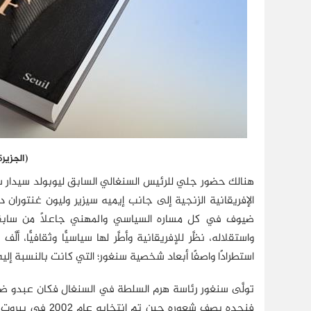
(الجزيرة
هنالك حضور جلي للرئيس السنغالي السابق ليوبولد سيدار
الإفريقانية الزنجية إلى جانب إيميه سيزير وليون غنتوران
ضيوف في كل مساره السياسي والمهني جاعلاً من سابقه ا
واستقلاله، نظَّر للإفريقانية وأطَّر لها سياسيًّا وثقافيًّا،
استطرادًا واصفًا أبعاد شخصية سنغور؛ التي كانت بالنسبة إليه 
تولَّى سنغور رئاسة هرم السلطة في السنغال فكان عبدو ضيو
فنجده يصف شعوره 