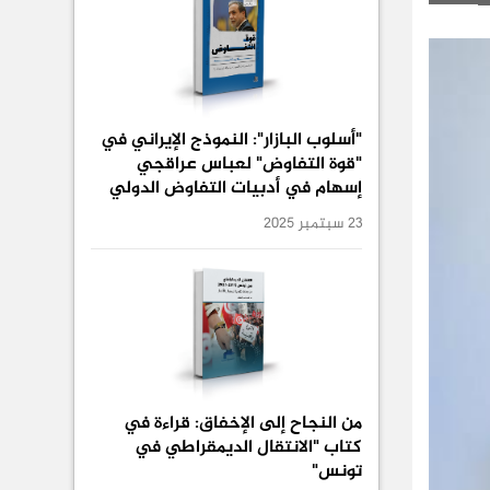
"أسلوب البازار": النموذج الإيراني في
"قوة التفاوض" لعباس عراقجي
إسهام في أدبيات التفاوض الدولي
23 سبتمبر 2025
من النجاح إلى الإخفاق: قراءة في
كتاب "الانتقال الديمقراطي في
تونس"