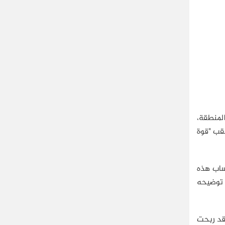
المنطقة،
لقب "قوة
تساب هذه
ب توضيحه
 قد ربحت