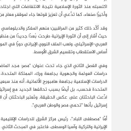
اكتسبته منذ الثورة الإسلامية نتيجة الانتفاضات التي اجتا
وأخيرًا صنعاء، كما تدَّعي أن تعزيز قوتها جاء لموقفٍ معادٍ من
حيث أشار إلى أن الثورة الإيرانية طرحت بُعدًا جديدًا من من
العربي-الإسرائيلي، ولعب الملف النووي الإيراني دورًا في ا
أساس الاستقطاب وتقسيم الشرق الأوسط.
وفي الفصل الثاني الذي جاء تحت عنوان: "مصر: مجد الماضي 
دراسات العولمة والجهوية بجامعة ورِك، المملكة المتحدة، و"
الدراسات الإسلامية بجامعة هامبورج الألمانية، أنه منذ سب
المتحدة فحسب، بل أيضًا بسبب تحالفها الجديد مع إسرائيل 
ادَّعت الباحثتان على عكس الحقيقة. وتَعتبر الباحثتان أن
إسرائيل بأنها "تحمي مصر والوطن العربي".
أمَّا "مصطفى اللباد"، رئيس مركز الشرق للدراسات الإقليم
الإيرانية والتركية وآسيا الوسطى، فاعتبر في المبحث الثاني