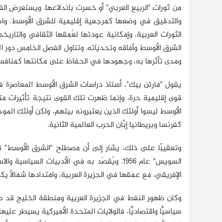
من ثورات "الربيع العربي" أو خسرت باندلاعها. ويستعرض ال
والتدقيق في وضعها كمرجعية إقليمية للشرق الأوسط. واه
الثورات العربية، وإمكانية عودتها لعُمقها الثقافي والتا
الشرق الأوسط وآفاقه وتحدياته. وتناول الفصل الخامس دور ال
ومدى تأثرها به، وجهودها في الحفاظ على مكانتها كمناف
يقول "مارتن بيك"، أستاذ دراسات الشرق الأوسط المعاصرة ف
قوى إقليمية حرة، وإنما ظهرت تلك القوى نتيجة تأثيرات مت
الأوسط ليسوا أولئك الذين يعتبرونه بيتهم، ولكن أولئك الم
كفرنسا وبريطانيا إبَّان الحرب العالمية الثانية.
وتعقيبًا على ذلك، يشار إلى أن مصطلح "الشرق الأوسط" قد
السويس" عام 1956. ويُقصَد به في الأدبيات ال
الإفريقي، مع عمقها في الجزيرة العربية، وامتدادها شمالًا يكا
وكان ظهور النفط في الجزيرة العربية ومنطقة الخليج قد ط
سياسيًّا واقتصاديًّا، فالولايات المتحدة الأميركية يسيطر ع