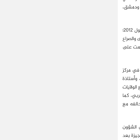
، ودمشق،
وقد أكَّد ذلك كثير من المراقبين؛ منهم المفكر والدبلوماسي المصري "د. مصطفى الفقي" في مقال له بصحيفة "الحياة" 11 سبتمبر/أيلول 2012؛
 والصراع
قامت على
 في مركز
 وأستاذة
الولايات
ربي، كما
حالفه مع
ي الشؤون
جيزة بعد