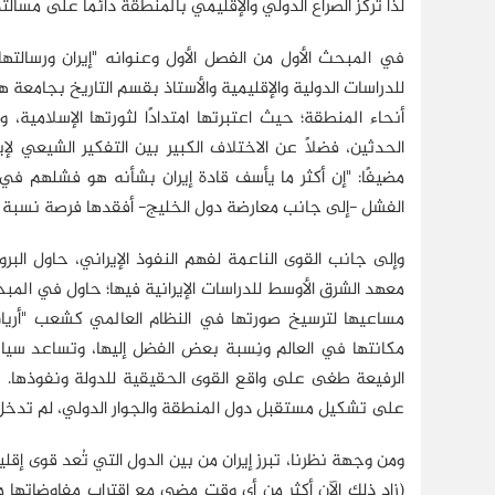
لذا تركَّز الصراع الدولي والإقليمي بالمنطقة دائمًا على مسألت
في المبحث الأول من الفصل الأول وعنوانه "إيران ورسالتها 
للدراسات الدولية والإقليمية والأستاذ بقسم التاريخ بجامعة 
أنحاء المنطقة؛ حيث اعتبرتها امتدادًا لثورتها الإسلامية، 
الحدثين، فضلًا عن الاختلاف الكبير بين التفكير الشيعي ل
مضيفًا: "إن أكثر ما يأسف قادة إيران بشأنه هو فشلهم ف
الفشل -إلى جانب معارضة دول الخليج- أفقدها فرصة نسبة ال
وإلى جانب القوى الناعمة لفهم النفوذ الإيراني، حاول الب
معهد الشرق الأوسط للدراسات الإيرانية فيها؛ حاول في المبح
مساعيها لترسيخ صورتها في النظام العالمي كشعب "أريان"
مكانتها في العالم ونِسبة بعض الفضل إليها، وتساعد سياس
الرفيعة طغى على واقع القوى الحقيقية للدولة ونفوذها. غي
على تشكيل مستقبل دول المنطقة والجوار الدولي، لم تدخل 
ومن وجهة نظرنا، تبرز إيران من بين الدول التي تُعد قوى إقليم