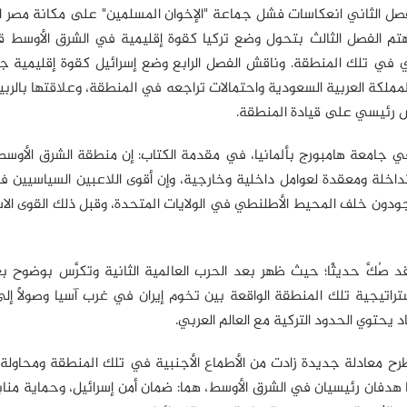
فصل الثاني انعكاسات فشل جماعة "الإخوان المسلمين" على مكانة مصر ال
تم الفصل الثالث بتحول وضع تركيا كقوة إقليمية في الشرق الأوسط ق
ريخي في تلك المنطقة. وناقش الفصل الرابع وضع إسرائيل كقوة إقليمية 
مملكة العربية السعودية واحتمالات تراجعه في المنطقة، وعلاقتها بالربي
س رئيسي على قيادة المنطقة.
ي جامعة هامبورج بألمانيا، في مقدمة الكتاب: إن منطقة الشرق الأوسط
داخلة ومعقدة لعوامل داخلية وخارجية، وإن أقوى اللاعبين السياسيين 
وجودون خلف المحيط الأطلنطي في الولايات المتحدة، وقبل ذلك القوى الا
 صُكَّ حديثًا؛ حيث ظهر بعد الحرب العالمية الثانية وتكرَّس بوضوح 
سياسية والاستراتيجية تلك المنطقة الواقعة بين تخوم إيران في غرب آسيا وصولًا إ
د يحتوي الحدود التركية مع العالم العربي.
رح معادلة جديدة زادت من الأطماع الأجنبية في تلك المنطقة ومحاولة 
ليها هدفان رئيسيان في الشرق الأوسط، هما: ضمان أمن إسرائيل، وحماية مناب