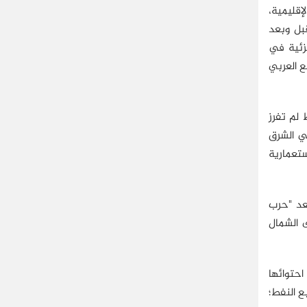
إقليمية،
بل وبعد
جزئية في
ع العربي
 لم تفرز
في الشرق
ستعمارية
بعد "حرب
لى الشمال
احتوائها
ع النفط؛