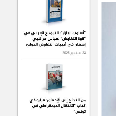
"أسلوب البازار": النموذج الإيراني في
"قوة التفاوض" لعباس عراقجي
إسهام في أدبيات التفاوض الدولي
23 سبتمبر 2025
من النجاح إلى الإخفاق: قراءة في
كتاب "الانتقال الديمقراطي في
تونس"