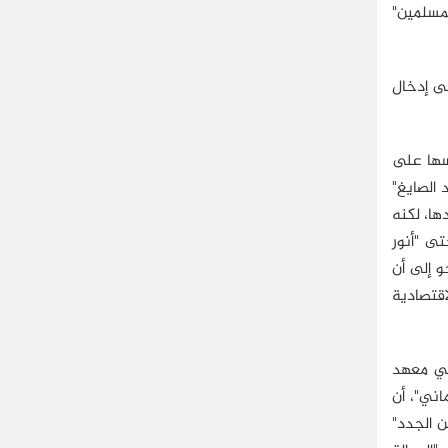
المسلمين"
ى إدخال
فسها على
د الصايغ"
ارز خارج حدودها، لكنه
تى "أنور
و إلى أن
اقتصادية
 في معهد
اني"، أن
ن الجدد"