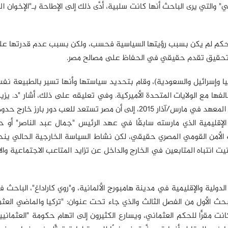
مد مرسي" والتي يرى الباحث أنها كانت سلبية، أدَّى ذلك إلى الإطاحة بـ"الإخوان 
الحكم لم يكن بسبب رؤيتها السياسية فحسب، ولكن بسبب عدم قدرتها عل
وعدم تحقيق تقدم حقيقي في الحفاظ على مصالح مصر.
وتركيا وإسرائيل والسعودية)، وقام بتحديد سياستها وأنها تسير بالطبيعة ن
تعزيز تحالفها مع الولايات المتحدة الأميركية. وفي تعليقه على ذلك، أشار "د. يزي
(مدير معهد كارنيجي في بيروت) في مقال نُشر على موقع المعهد في مارس/آذار 2015، إلى أن مصر تستعد للعب دور ب
لإقليمية الذي مارسته سابقًا في عهد الرئيس "جمال عبد الناصر" أو ح
 الأمن القومي المصري حقيقي، لكن نشاط السياسة الخارجية الحالي ينح
تيت انتباه المتابعين في الخارج والداخل عن تزايد المتاعب الاجتماعية وال
لدولية والإقليمية في مدينة هامبورج الألمانية، و"روي كاراداغ"، الباحث
مبحث الأول من الفصل الثالث والذي جاء تحت عنوان: "تركيا والماضي العثم
 مقرًّا للحكم العثماني، ويسارع الكثيرون إلى اتهام حكومة "العثمانيي