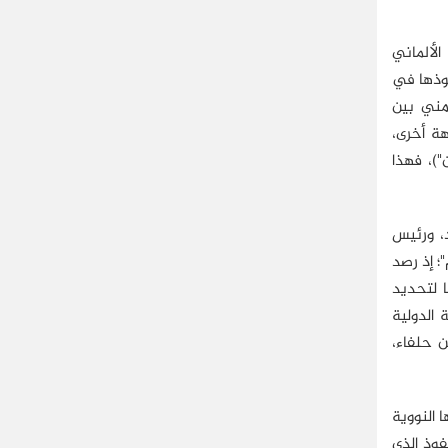
الألماني
فوذها في
زمني بين
هة أخرى،
)، فهذا
د، ورئيس
؛ إذ رصد
 لتحديد
الدولية
ن حلفاء،
 النووية
ول مدى النفوذ الذي