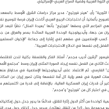
ي الثروة العربية وقضية الصراع العربي-الإسرائيلي.
الثورية" رأى "هينر فورتيج"، مدير مركز دراسات الشرق الأوسط بالمعهد 
هامبورج بألمانيا، أن احتجاجات الربيع العربي أتاحت لإيران فرصة لتوسيع ن
وهي المزاعم التي وصفها "فورتيج" بأنها "بعيدة المنال"؛ نظرًا للبعد ال
إيران من جهة، وأيديولوجية الوحدة العربية السائدة بمصر والعراق من ج
ي كسب الإسلاميين في صفهم (في إشارة إلى جماعة "الإخوان المسلمين"
فضل إلى نفسها في اندلاع الاحتجاجات العربية".
روفيسور "آرشين أديب مجدم"، أستاذ الفكر والفلسفة بكلية لندن للاقتصا
ث الثاني من الفصل نفسه إيجاد الصورة المثلى لإيران وسط "مجتمع الأمم"
 الفارسي، ثم الاعتماد على أيديولوجيتها الإسلامية في محاولةٍ منها
ات الهوية في فهم رؤية كل أمة لنفسها؛ ولكن تصور إيران عن المكانة 
ر أن قدرات إيران العسكرية العالية، بالإضافة إلى قدرة من اكتسبتهم م
في اعتبار كل من "فورتيج" و"مجدم".
ية كواحدة من أكثر الدول إثارة للقلق، فدائمًا ما يدور جدل حول إمكانياتها
(زاد ذلك الآن أكثر من أي وقت مضى مع اقتراب مفاوضاتها مع مجموعة دول 5+1 من اتفاق نهائي)، ويدور جدل كذلك ح