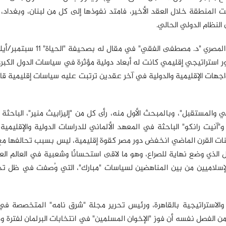
حت المنطقة خلال العقد الأخير، فامتد نفوذها إلى كل من لبنان، وبغداد
 النظام الدولي الحالي.
ظور استراتيجي إقليمي كانت له أبعاد دولية مؤثرة في سياسات الدول الكبرى
لمواجهات الإقليمية والدولية في آخر عقدين ترتبت عليه سياسات إقليمية 
والمستقبل"، وبالمبحث الأول منه، رأى كل من "إليزابيث منير"، الباحثة
آنيت رانكو" الباحثة في المعهد الألماني للدراسات الدولية والإقليمية،
عينات القرن الماضي انخفض دور مصر كقوة إقليمية، ليس بسبب تحالفها مع 
الذي وضع نهاية للصراع، وهو ما لاقى استحسانًا وشعبية في العالم الع
 الإسلاميين من بين المناهضين لسياسات "مبارك"، التي وُصفت في ظل ت
ية والاستراتيجية بالقاهرة، ورئيس تحرير مجلة "شرق نامه" المتخصصة ف
 من الفصل نفسه أن فوز "الإخوان المسلمين" في انتخابات البرلمان لفترة و