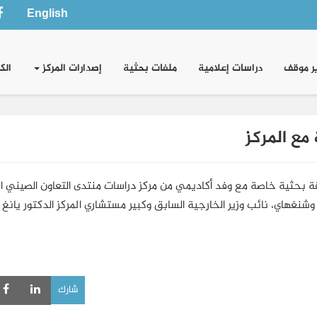
English
ر موقف
دراسات إعلامية
ملفات بحثية
إصدارات المركز
الك
ع المركز
نوفمبر/تشرين الثاني حلقة بحثية خاصة مع وفد أكاديمي من مركز دراسات منتدى التعاون الصيني 
نغهاي، نائب وزير الخارجية السابق وكبير مستشاري المركز الدكتور يانغ 
شارك