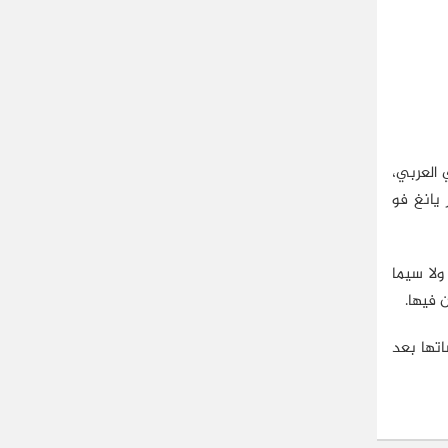
ني العربي،
 يانغ فو
ولا سيما
 فيها.
تها بعد