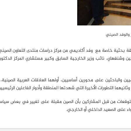
 والوفد الصيني
 نوفمبر/تشرين الثاني حلقة بحثية خاصة مع وفد أكاديمي من مركز دراسات منتدى التعاون الصي
 وشنغهاي، نائب وزير الخارجية السابق وكبير مستشاري المركز الدكتور
ين والباحثين على محورين أساسيين، أولهما العلاقات العربية الصينية، 
ثانيهما التطورات الأخيرة التي شهدتها المنطقة وأدوار الفاعلين الرئيسيين
بتوقعات من قبل المشاركين بأن الصين مقبلة على تغيير في بعض سياسا
ء على الصعيد الداخلي أو الخارجي.