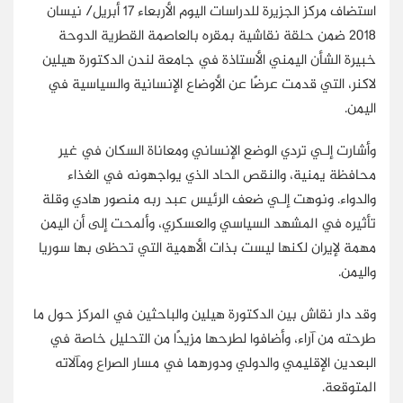
استضاف مركز الجزيرة للدراسات اليوم الأربعاء 17 أبريل/ نيسان
2018 ضمن حلقة نقاشية بمقره بالعاصمة القطرية الدوحة
خبيرة الشأن اليمني الأستاذة في جامعة لندن الدكتورة هيلين
لاكنر، التي قدمت عرضًا عن الأوضاع الإنسانية والسياسية في
اليمن.
وأشارت إلـي تردي الوضع الإنساني ومعاناة السكان في غير
محافظة يمنية، والنقص الحاد الذي يواجهونه في الغذاء
والدواء. ونوهت إلـي ضعف الرئيس عبد ربه منصور هادي وقلة
تأثيره في المشهد السياسي والعسكري، وألمحت إلى أن اليمن
مهمة لإيران لكنها ليست بذات الأهمية التي تحظى بها سوريا
واليمن.
وقد دار نقاش بين الدكتورة هيلين والباحثين في المركز حول ما
طرحته من آراء، وأضافوا لطرحها مزيدًا من التحليل خاصة في
البعدين الإقليمي والدولي ودورهما في مسار الصراع ومآلاته
المتوقعة.