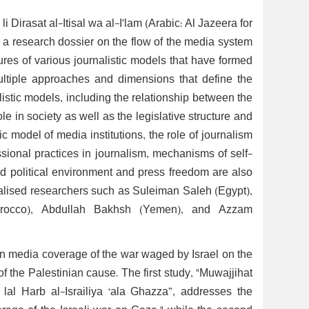
i Dirasat al-Itisal wa al-I’lam (Arabic: Al Jazeera for
 a research dossier on the flow of the media system
tures of various journalistic models that have formed
ltiple approaches and dimensions that define the
alistic models, including the relationship between the
le in society as well as the legislative structure and
c model of media institutions, the role of journalism
fessional practices in journalism, mechanisms of self-
 and political environment and press freedom are also
ialised researchers such as Suleiman Saleh (Egypt),
orocco), Abdullah Bakhsh (Yemen), and Azzam
rn media coverage of the war waged by Israel on the
f the Palestinian cause. The first study, "Muwajjihat
 lal Harb al-Israiliya ‘ala Ghazza”, addresses the