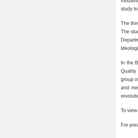
modalit
study to
The thi
The stu
Departm
Ideolog
In the 
Quality
group o
and med
revoluti
To view 
For prev