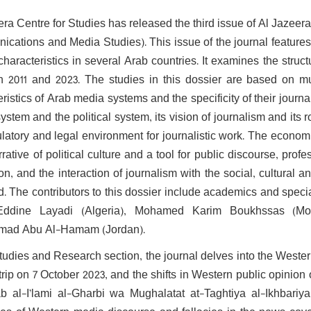
ra Centre for Studies has released the third issue of Al Jazeera l
cations and Media Studies). This issue of the journal features
characteristics in several Arab countries. It examines the struc
 2011 and 2023. The studies in this dossier are based on mu
ristics of Arab media systems and the specificity of their journ
stem and the political system, its vision of journalism and its ro
ulatory and legal environment for journalistic work. The economi
rative of political culture and a tool for public discourse, pro
ion, and the interaction of journalism with the social, cultural
d. The contributors to this dossier include academics and spec
Eddine Layadi (Algeria), Mohamed Karim Boukhssas (M
ad Abu Al-Hamam (Jordan).
Studies and Research section, the journal delves into the Weste
ip on 7 October 2023, and the shifts in Western public opinion o
ab al-I’lami al-Gharbi wa Mughalatat at-Taghtiya al-Ikhbariya