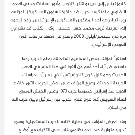
كلاوزفيتس إلى سيبيو الافريكانوس وأنور السادات وحتى العدو
النظامي والمتكيف لحرب ضد طفرة الشؤون العسكرية)، لمؤلفه
رون تيرا، وهو أحد المفكرين العسكريين الإسرائيليين. وقد ترجمه
إلى العربية ثروت محمد حسن حسنين. وكان الكتاب قد نشر أول
مرة في سبتمبر/أيلول 2008 وصدر عن معهد دراسات الأمن
القومي الإسرائيلي.
استقرأ المؤلف بعض المفاهيم المتعلقة بعلم الحرب بدءا
باستعراض آراء أحد أهم من ألفوا في هذا العلم في العصر
الحديث وهو كارل فون كلاوزفيتس الذي يعبر أبا الدراسات
الحربية الحديثة. وعرج المؤلف على بعض الحروب التي خاضها
العرب ضد إسرائيل خصوصا حرب 1973 وعبور الجيش المصري
لقناة السويس كما عرج على الحرب بين إسرائيل وبين حزب الله
في لبنان.
وقد تعرض المؤلف في نهاية كتابه للحرب المستقبلية وهي:
"حرب متوازية ضد عدو نظامي قادر على التكيف مع أوضاع