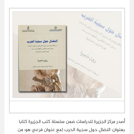
أصدر مركز الجزيرة للدراسات ضمن سلسلة كتب الجزيرة كتابا
بعنوان: النضال حول سجية الحرب (مع عنوان فرعي هو: من