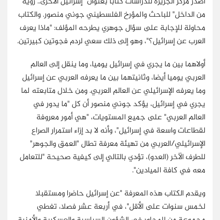
أصدر مركز الجزيرة للدراسات كتابا بعنوان "إسرائيل الأخرى.. رؤية
من الداخل" للباحث والمؤرخ الفلسطيني جوني منصور. والكتاب
محاولة للإجابة على سؤال جوهري يطرحه المؤلف: "ماذا يعرف
العرب عن إسرائيل؟"، وهو إلى ذلك سعي لردم فجوتين كبيرتين.
أولاهما بين ما يجري في إسرائيل يوميا، وما ينقل إلى العالم
العربي يوميا أيضا، وثانيتهما بين ما يعرفه العربي عن إسرائيل
وما يعرفه الإسرائيلي عن العالم العربي. ومن خلال متابعته لما
يجري في إسرائيل، يؤكد جوني منصور أن كل "ما يدور في
العالم العربي" على جميع المستويات، "هي أمور معروفة
لقطاعات واسعة في إسرائيل"، وأنه لا بد إزاء استمرار الصراع
الإسرائيلي/العربي من تهيئة معرفة تطال "العمق والجوهر"
للطرف الآخر (العدو)، تؤدي بالتالي إلى كيفية صحيحة "للتعامل
معه في كافة الميادين".
ويقدم الكتاب هذه المعرفة "عن إسرائيل حاضرا ومستقبلا
لخمس سنوات على الأقل"، في أربعة عشر فصلا، تغطي