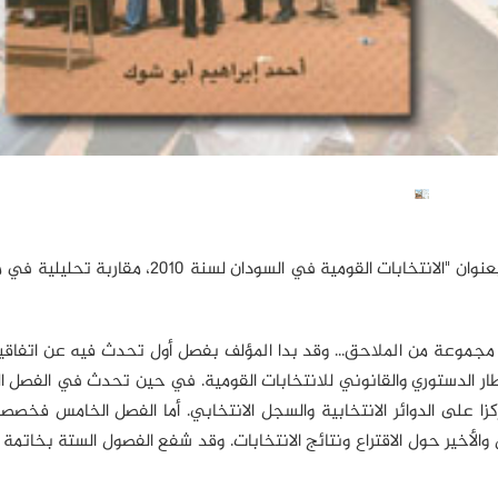
أصدر مركز الجزيرة للدراسات ضمن سلسلة كتب الجزيرة كتابا بعنوان "الانتخابات القومية في السودان
جموعة من الملاحق... وقد بدا المؤلف بفصل أول تحدث فيه عن اتفاقية
ار الدستوري والقانوني للانتخابات القومية. في حين تحدث في الفصل ا
ركزا على الدوائر الانتخابية والسجل الانتخابي. أما الفصل الخامس فخصص
الأخير حول الاقتراع ونتائج الانتخابات. وقد شفع الفصول الستة بخاتمة