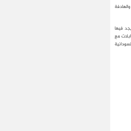
ت الانتخابات التي جرت فصولها سنة 2010 بالسودان إحدى التوصيات التي نصت عليها اتفاقية السلام الشامل الموقعة سنة 2005 والهادفة
يجد فيها
ابلات مع
لسودانية