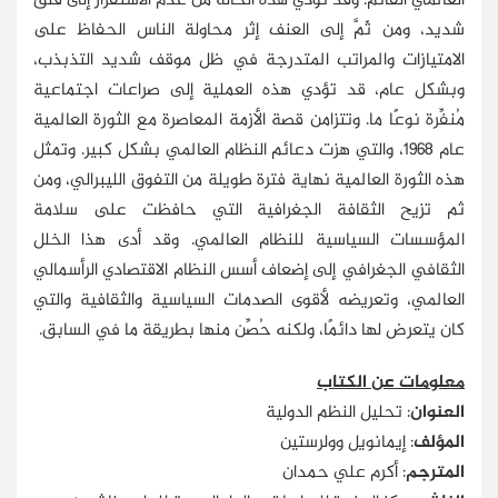
العالمي القائم. وقد تؤدي هذه الحالة من عدم الاستقرار إلى قلق
شديد، ومن ثَمَّ إلى العنف إثر محاولة الناس الحفاظ على
الامتيازات والمراتب المتدرجة في ظل موقف شديد التذبذب،
وبشكل عام، قد تؤدي هذه العملية إلى صراعات اجتماعية
مُنفِّرة نوعًا ما. وتتزامن قصة الأزمة المعاصرة مع الثورة العالمية
عام 1968، والتي هزت دعائم النظام العالمي بشكل كبير. وتمثل
هذه الثورة العالمية نهاية فترة طويلة من التفوق الليبرالي، ومن
ثم تزيح الثقافة الجغرافية التي حافظت على سلامة
المؤسسات السياسية للنظام العالمي. وقد أدى هذا الخلل
الثقافي الجغرافي إلى إضعاف أسس النظام الاقتصادي الرأسمالي
العالمي، وتعريضه لأقوى الصدمات السياسية والثقافية والتي
كان يتعرض لها دائمًا، ولكنه حُصِّن منها بطريقة ما في السابق.
معلومات عن الكتاب
العنوان
: تحليل النظم الدولية
المؤلف
: إيمانويل وولرستين
المترجم
: أكرم علي حمدان