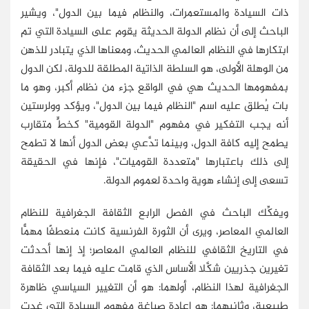
ذات السيادة والمستعمرات، والنظام فيما بين الدول"، ويشير
الباحث إلى أن نظام الدولة الحديثة يقوم على السيادة التي تم
ابتكارها في النظام العالمي الحديث، ومعناها الذي يتبادر للذهن
من الوهلة الأولى، هو السلطة الذاتية المطلقة للدولة، لكن الدول
بمفهومها الحديث هي في الواقع جزء من نظام أكبر، وهو ما
بات يُطلق عليه اسم "النظام فيما بين الدول"، ويؤكد وولرستين
أنه يجب التفكير في مفهوم "الدولة القومية" كخطٍّ متقارب
يطمح إليه كافة الدول، وبينما تدَّعي بعض الدول أنها لا تطمح
إلى ذلك باعتبارها "متعددة القوميات"، فإنها في الحقيقة
تسعى إلى إنشاء هوية واحدة لعموم الدولة.
ويفكِّك الباحث في الفصل الرابع الثقافة الجغرافية للنظام
العالمي المعاصر، ويرى أن الثورة الفرنسية كانت منعطفًا مهمًّا
في التاريخ الثقافي للنظام العالمي المعاصر؛ إذ إنها أحدثت
تغيرين جذريين شكَّلا الأساس الذي قامت عليه فيما بعد الثقافة
الجغرافية لهذا النظام، أولهما: هو أن التغيير السياسي ظاهرة
طبيعية، وثانيهما: هو إعادة صياغة مفهوم السيادة التي غدت