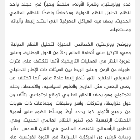
قدم وولرستين، وللمرة الأولى، ملخصًا وجيزًا في مجلد واحد
لنظام تحليل النظم الدولية ومخططًا واضحًا للنظام العالمي
الحديث، يصف فيه الهياكل المعرفية التي استند إليها، وآلياته،
ومستقبله.
ويوضح وولرستين الخصائص المميزة لتحليل النظم الدولية،
وهي: التركيز على أنظمة العالم بدلاً من الدول الوطنية، وعلى
ضرورة النظر في العمليات التاريخية؛ لأنها تتكشف على فترات
طويلة من الزمن، وعلى الربط بين الهيئات ذات الإطار التحليلي
المعرفي المنفرد التي يُنظر إليها عادة على أنها تختلف عن
بعض البعض، مثل: التاريخ والعلوم السياسية، والاقتصاد، وعلم
الاجتماع. وهو يصف النظام العالمي كواقع اجتماعي يتألَّف من
دول مترابطة، وشركات، وأسر، وطبقات، وجماعات ذات هويات
من جميع الأنواع. كما يحدد أيضًا ويسلِّط الضوء على أهمية
اللحظات الرئيسية في تطور النظام العالمي الحديث، وهي:
التطوير الرأسمالي للاقتصاد العالمي في القرن السادس عشر،
وبداية قرنين من المركزية الليبرالية في الثورة الفرنسية عام