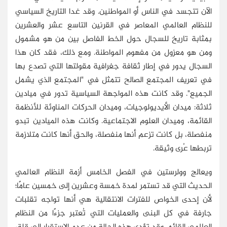
الآن تتجسد في الناس أو المواطنين. وقد غدا التاريخ السياسي
للنظام العالمي المعاصر في القرنين التاسع عشر والعشرين
بمثابة تاريخ للسجال حول الخط الفاصل بين من هو مشمول
ومن هو معزول من مفهوم المواطنة. ومع ذلك، فقد كان هذا
السجال يدور في إطار ثقافة جغرافية مقولتها التي تصدع بها
في تعريف المجتمع الصالح تتمثل في "المجتمع الذي يشمل
الجميع". وقد كانت هذه المواجهة السياسية تدور في ميادين
ثلاثة: ميدان الأيديولوجيات، وميدان الحركات المناوئة للأنظمة
القائمة، وميدان العلوم الاجتماعية. وكانت هذه الميادين تبدو
منفصلة، بل كانت تزعم أنها منفصلة، والحق أنها كانت متلازمة
تربطها عُرى وثيقة.
ويعالج وولرستين في الفصل الخامس أزمة النظام العالمي
الحديث التي قد تستمر لمدة خمسة وعشرين إلى خمسين عامًا؛
لأن إحدى الخواص للفترات الانتقالية هي أنها تواجه تقلبات
جارفة في كل البنى والعمليات التي تُعتبر جزءًا من النظام