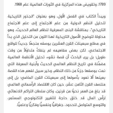
1789، وتقويض هذه المركزية في الثورات العالمية عام 1968.
ويبدأ الكتاب في الفصل الأول، وهو بعنوان "الجذور التاريخية
لتحليل النظم الدولية من علم الاجتماع إلى علم الاجتماع
التاريخي"، بمناقشة البنى المعرفية لنظام العالم الحديث، وهو
محاولة لتوضيح الأصول التاريخية لهذا اللون من التحليل الذي بدأ
في مطلع سبعينات القرن العشرين بوصفه منجهًا جديدًا للواقع
الاجتماعي، لكن بعض مفاهيمه لم ينفكَّ متداوَلاً من وقت
طويل؛ بل يرى الباحث أن قصة نشوء تحليل الأنظمة العالمية
مضمَّنة في تاريخ النظام العالمي الحديث وأبنية المعرفة التي
نمت بوصفها جزءًا من ذلك النظام، وخير سبيل لفهم هذه القصة
بعينها ألا نعود بأصولها إلى سبعينات القرن الماضي؛ بل إلى
منتصف القرن الثامن عشر، حين كان الاقتصاد الرأسمالي العالمي
قد بلغ من العمر نحوًا من قرنين، وكان سلطان التراكم اللانهائي
لرأس المال قد خلق حاجة للتغيير التكنولوجي المستمر،
والتوسع المتواصل للحدود، جغرافيًّا ونفسيًّا وفكريًّا وعلميًّا.