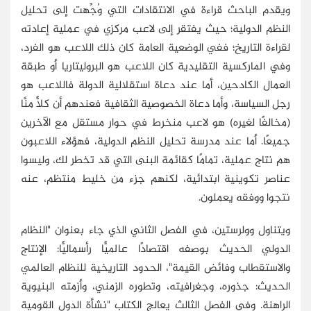
ويقدم الباحث قراءة في الانتقادات التي وُجِّهت إلى تحليل
النظم الدولية؛ حيث يفتقر إلى لاعب مركزي في عملية إعادته
لقراءة التاريخ؛ ففي الوضعية العامة كان ذلك اللاعب هو الفرد،
وفي الماركسية التقليدية كان اللاعب هو البروليتاريا أو طبقة
العمال الكادحين، أما عند دعاة استقلالية الدولة فاللاعب هو
رجل السياسة، وأما دعاة الخصوصية الثقافية فعندهم أن كلاًّ منَّا
(مخالفًا لغيره) هو لاعب منخرط في حوار مستقل مع الآخرين
جميعًا. أما عند مدرسة تحليل النظم الدولية، فهؤلاء اللاعبون
هم نتاج عملية، تمامًا كقائمة البنى التي قد تخطر لك، وليسوا
عناصر تكوينية ابتدائية، لكنهم جزء من خليط منتظم، عنه
نتجوا ووفقه يعملون.
ويتناول وولرستين، في الفصل الثاني الذي جاء بعنوان "النظام
الدولي الحديث بوصفه اقتصادًا عالميًّا رأسماليًّا: الإنتاج
والاستقطاب وفائض القيمة"، الحدود التاريخية للنظام العالمي
الحديث: جذوره، وجغرافيته، وتطوره الزمني، وأزمته البنيوية
الراهنة. وفي الفصل الثالث يعالج الكتاب "نشأة الدول القومية