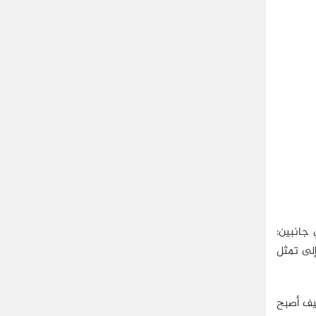
 جانبين:
لى تمثل
يف أصبح