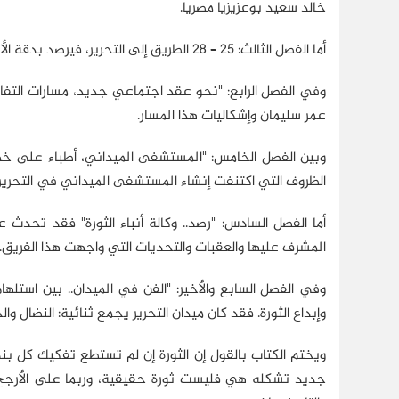
خالد سعيد بوعزيزيا مصريا.
أما الفصل الثالث: 25 – 28 الطريق إلى التحرير، فيرصد بدقة الأحداث الهامة التي مهدت للثورة.
وفي الفصل الرابع: "نحو عقد اجتماعي جديد، مسارات التفا
عمر سليمان وإشكاليات هذا المسار.
وبين الفصل الخامس: "المستشفى الميداني، أطباء على خط ال
الظروف التي اكتنفت إنشاء المستشفى الميداني في التحرير.
أما الفصل السادس: "رصد.. وكالة أنباء الثورة" فقد تحد
المشرف عليها والعقبات والتحديات التي واجهت هذا الفريق.
وفي الفصل السابع والأخير: "الفن في الميدان.. بين استلهام ا
وإبداع الثورة. فقد كان ميدان التحرير يجمع ثنائية: النضال وا
ويختم الكتاب بالقول إن الثورة إن لم تستطع تفكيك كل ب
جديد تشكله هي فليست ثورة حقيقية، وربما على الأرجح 