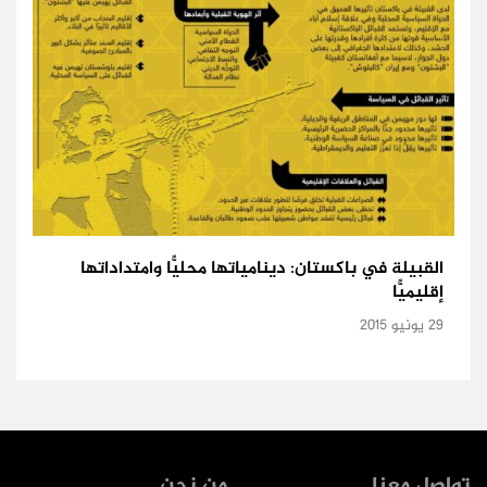
القبيلة في باكستان: دينامياتها محليًّا وامتداداتها
إقليميًّا
29 يونيو 2015
تواصل معنا
من نحن