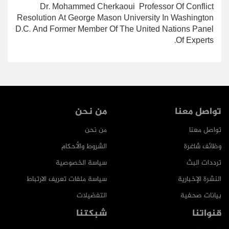
Dr. Mohammed Cherkaoui Professor Of Conflict
Resolution At George Mason University In Washington
D.C. And Former Member Of The United Nations Panel
Of Experts.
تواصل معنا
من نحن
تواصل معنا
من نحن
وظائف شاغرة
الشروط والأحكام
ترددات البث
سياسة الخصوصية
النشرة الإخبارية
سياسة ملفات تعريف الارتباط
بيانات صحفية
التفضيلات
قنواتنا
شبكتنا