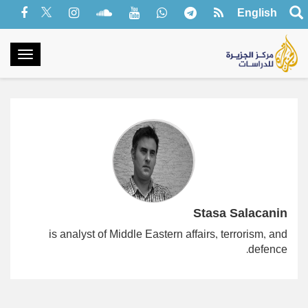
English
oggle
gation
Stasa Salacanin
is analyst of Middle Eastern affairs, terrorism, and
defence.