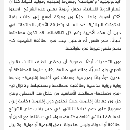
"أيديولوجية" و"سياسية" وبشروط إقليمية ودولية أحيانًا. كما أن
انهيار الدولة اللبنانية، يجعل أولوية بعض هذه الشرائح -لاسيما
الأكثر أهمية منها- جزءًا من معركة أوسع إلى جانب بقية
المكونات اللبنانية، ضد الفساد و"طبقة الأحزاب الحاكمة". في
حين أن هذه الأخيرة رغم كل تناقضاتها قد تكون مصلحتها
أحيانًا، منع ظهور أي فاعلين جدد في الطائفة الشيعية كي
تمنع ظهور غيرها في طوائفها.
ومن التحديات أيضًا، صعوبة أن يحظى الطرف الثالث بقبول
شعبي ولو نسبيًّا، وذلك في طائفة يغلب عليها المحافظة أو
التدين -وأحيانًا بمرجعية وسمات في أغلبها إقليمية- ولديها
رواية ورؤية مذهبية وطائفية لمصالحها ومستقبلها، ولا تزال ترى
-في معظمها- مصالحها الأساسية من خلال هذا المنظور. وهي
جزء من معادلة إقليمية حيث تجتمع دول إقليمية (خاصة إيران
وسوريا) على دعم قيادة الثنائي. في حين يغلب على الشرائح
المعارضة للثنائي ثقافة مختلفة، سواء في علاقتها مع الدين أو
الطائفة أو الدولة، وليس لها دولة عمق إقليمية أو دولية، ولا يزال