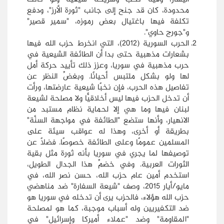
محدودة، كان قد جنح إلى جانب "ثورة الأرز"، ودفع
تكلفة فيها باغتيال بعض رموزه، "سمير قصير"
و"جورج حاوي".
الحرب السورية (2012)، التي انخرط حزب الله فيها
بشعارات مذهبية حتى بدا أن الطائفة الشيعية في
حرب مذهبية في سوريا، وعزز ذلك تأييد حركة أمل
لها ولو بشكل ملتبس أحيانًا. وبغضِّ النظر عن
تفاصيل هذه الحرب، فإن نخبًا شيعية عارضتها، ورأت
أن تدخل الحزب فيها ليس أخلاقيًّا ولا مصلحة لشيعة
لبنان فيها وما هي إلا لحماية نظام مستبد من
الانهيار، وأنها ستضع "الطائفة في مواجهة السنَّة"
بطريقة أو أخرى، وهذا له عواقب سيئة على
المسلمين عمومًا وعلى الطائفة خصوصًا. فضلًا عن
توصيفها لما يجري في سوريا بأنه ثورة مثل بقية
الثورات العربية. وفي خضمِّ هذا الجدال الطويل،
استخدم أمين عام حزب الله، حسن نصر الله، في
مايو/أيار 2015، وصف "شيعة السفارة" ضد مناهضي
حزب الله هؤلاء، فالحزب يرى أن تدخله في سوريا هو
ضد التكفيريين وله أسباب موجبة، كما هو لمصلحة
"المقاومة" وضد "عملاء أميركا وإسرائيل" في