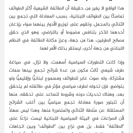
هذا الواقع لا يغير من حقيقة أن الطائفة الشيعية أكثر الطوائف
تماسكًا بين الطوائف اللبنانية، بسبب المعادلة التي تجمع بين
الثنائي بالمجمل، وتقوم على توزيع الأدوار بينهما سواء بإذعان
أحدهما للآخر بتنافس مضبوط أو بالتراضي، وهو الذي حقق
مصالح الطرفين، هذا من جهة، وعزز مكانة الطائفة في النظام
اللبناني من جهة أخرى، ليستقر بذلك الأمر لهما.
وإذا كانت التطورات السياسية أسهمت، ولا تزال، في صياغة
طرف شيعي ثالث مكون من عدة شرائح تجمع بينها سمات
مشتركة، وله صوت عابر للطوائف ومسموع لبنانيًّا وإقليميًّا ولو
بتواضع، فإن تحوله لطرف سياسي مؤثر في طائفته لم يتحقق
بعد، وهناك تحديات دونه وشروط لتساعد على تحققه، منها
أن تتبلور صورة معادلة تجمع سياسيًّا بين أغلب الشرائح
المستقلة عن سُلطة الثنائي والمتضررة منها، وهذا ليس سهلًا
لأن الصراعات في البيئة السياسية اللبنانية ليست نزاعًا على
"الطائفة" فقط، بل هي نزاع بين "الطوائف" وبين اتجاهات