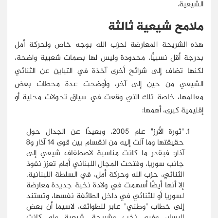
الشيعية.
ملامح شيعية ثالثة
هذه الشريحة المعارضة لحزب الله بوجه خاص ولحركة أمل
بدرجة أقل نسبيًّا، محدودة وليس لها بصمات شعبية واضحة،
لكنها تضاف إلى شرائح أخرى آخذة في التباين عن الثنائي
الشيعي من حين إلى آخر، وأوضحت عدة محطات بعض
معالمها، خاصة تلك التي وقعت في سياق تحولات محلية أو
إقليمية كبرى، أهمها:
"ثورة الأرز" عام 2005، وبعيدًا عن الجدال حول
حقيقتها وما آلت إليه من انقسام بين قوى 14 آذار و8
آذار: فبقدر ما كانت مناسبة لاصطفاف شيعي إلى
جانب سوريا، وفتحت المجال اللبناني أمام تعزز نفوذ
الثنائي، حزب الله وحركة أمل، في السلطة اللبنانية،
إلا أنها أيضًا أسهمت في ولادة نخبة جديدة معارضة
لسوريا أو للثنائي في داخل الطائفة نفسها، وتستند
إلى خطاب "وطني" عابر للطوائف، لاسيما أن بعض
اليسار، وفيه نخب وشريحة شيعية ولو كانت