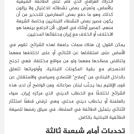
الحراك العراقي الذي قام على الطائفة الشيعية
بالأساس، وتعرَّض بعض نشطائه للاغتيال ولا يزالون
كذلك. وهو ما دفع بعض المعارضين للتحذير من أن
يكون مصير بعض النشطاء اللبنانيين وخاصة الشيعة
منهم، كمصير أولئك في العراق، لأن الجامع بينهما هو
الاختلاف أو الخلاف مع إيران وحلفائها المحليين.
يمكن القول: إن هناك سمات جامعة لهذه الشرائح، تقوم في
الأساس على استقلالها عن الثنائي أو على اختلافها معهما
وتناقض مصالحها معهما ولو من مواقع مختلفة. فهي تجنح
للانسجام مع بقية المكونات اللبنانية، وأولوياتها تتعلق
بالداخل اللبناني من "إصلاح" اقتصادي وسياسي والاستقلال عن
قوى الإقليم بما يجنِّب لبنان صراعاته. ومن الواضح أن لدى هذه
الشرائح اختلافًا مع الخطاب الديني الذي مركزه إيران، سواء
بالعلمنة أو بخطاب ديني محلي، وهي ترفض قطعًا استئثار
الثنائي بتمثيل الطائفة في السلطة، في سياق رفضها للصيغة
الطائفية اللبنانية بالكامل.
تحديات أمام شيعية ثالثة