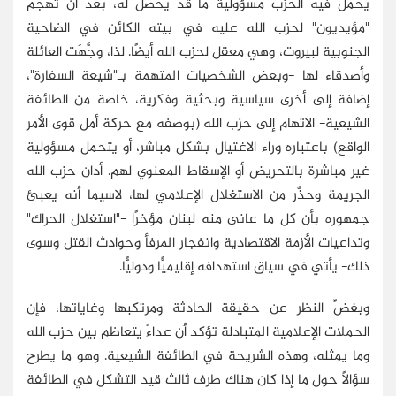
يحمِّل فيه الحزب مسؤولية ما قد يحصل له، بعد أن تهجم
"مؤيديون" لحزب الله عليه في بيته الكائن في الضاحية
الجنوبية لبيروت، وهي معقل لحزب الله أيضًا. لذا، وجَّهَت العائلة
وأصدقاء لها -وبعض الشخصيات المتهمة بـ"شيعة السفارة"،
إضافة إلى أخرى سياسية وبحثية وفكرية، خاصة من الطائفة
الشيعية- الاتهام إلى حزب الله (بوصفه مع حركة أمل قوى الأمر
الواقع) باعتباره وراء الاغتيال بشكل مباشر، أو يتحمل مسؤولية
غير مباشرة بالتحريض أو الإسقاط المعنوي لهم. أدان حزب الله
الجريمة وحذَّر من الاستغلال الإعلامي لها، لاسيما أنه يعبئ
جمهوره بأن كل ما عانى منه لبنان مؤخرًا -"استغلال الحراك"
وتداعيات الأزمة الاقتصادية وانفجار المرفأ وحوادث القتل وسوى
ذلك- يأتي في سياق استهدافه إقليميًّا ودوليًّا.
وبغضِّ النظر عن حقيقة الحادثة ومرتكبها وغاياتها، فإن
الحملات الإعلامية المتبادلة تؤكد أن عداءً يتعاظم بين حزب الله
وما يمثله، وهذه الشريحة في الطائفة الشيعية. وهو ما يطرح
سؤالًا حول ما إذا كان هناك طرف ثالث قيد التشكل في الطائفة