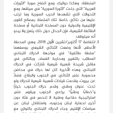
المنطقة، وهكذا دواليك. ومع اتضاح صورة "الثورات
العربية" التي جاءت "الثورة السورية" في سياقها، ومع
التحولات التي تشهدها الحرب السورية وما ترتب
عليها من نتائج، خاصة تلك المتصلة بمصالح القوى
الإقليمية والدولية دون المصلحة اللبنانية أو مصلحة
الطائفة الشيعية، فإن الجدال حول ذلك يتعزز ولا يبدو
أنه سيتوقف.
انتفاضة 17 أكتوبر/تشرين الأول 2019، وهي المحطة
الأعظم، لأنها وضعت الثنائي الشيعي بوصفهما
"سلطة طائفية" في مواجهة الحراك اللبناني
المطالِب بالتغيير ومحاربة الفساد، وبالتالي في
مقابل شريحة شعبية شيعية شاركت في الحراك
اللبناني. وهذه الأخيرة كان لها حراك في محاضن
محسوبة على الثنائي، في الجنوب والبقاع، فضلًا
عن بيروت، وقدمت قيادات شعبية شيعية للحراك ولو
تحت عنوان وطني. وقدم حراك الجنوب خيارًا
و"خطابًا وطنيًّا" يراعي الجنوب ويقوم على
استراتيجية دفاعية وطنية لا تنحصر في فئة دون
أخرى لحماية لبنان وجنوبه، واستقلال لبنان عن
سياسات الإقليم. وجاء الحراك اللبناني بالتوازي مع