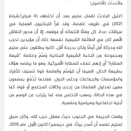
والأحداث. (الأناضول)
اغتيل الباحث لقمان سليم بعد أن اختطف (4 فبراير/شباط
2021) في ظروف غامضة، وقد قرأ اللبنانيون العملية في
سياقات عدة، كل وفقًا لانتمائه أو موقعه، إلا أن محور النقاش
الأهم كان في الطائفة الشيعية نفسها؛ ذلك أن مؤيدين لحزب
الله وحركة أمل أيضًا ولكن بدرجة أقل، كانوا يطلقون على سليم
ومجموعة من النخبة الشيعية اللبنانية وَسْمَ وعلامة "شيعة
السفارة" أي إنهم عملاء للسفارة الأميركية. وهو ما يرفضه هؤلاء
بطبيعة الحال، لاسيما أن للوَسْم والعلامة قوة تصنيف للأفراد
والمؤسسات والجماعات وحتى الدول، فعندما تُدْمَغ بمضمون
معين (مدلول العلامة) من إحدى وكالات المجتمع أو قواه كما
في هذه الحالة، يصعب التخلص منه لما يترتب عن الوسم من
أبنية اجتماعية وسياسية ونفسية.
وقعت الجريمة في الجنوب حيث معقل حزب الله، وكان سبق
لسليم نفسه أن أصدر بيانًا، في ديسمبر/كانون الأول عام 2019،