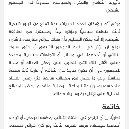
تأثيرها الثقافي والفكري والسياسي محدودًا لدى الجمهور
الشيعي.
ورغم أنه بالإمكان تعداد تحديات عدة تمنع من تبلور شيعية
ثالثة منظمة سياسيًّا ومؤثرة جدًّا ومستقرة في الطائفة
الشيعية، إلا أنه يمكن التسليم بأن هناك شرائح معارضة، لا شيء
يمنع أن تؤثر في سلوك الجمهور الشيعي أو حتى سلوك
الثنائي أو أحدهما، في مسائل أو اتجاهات سياسية محددة
-على الأقل تلك التي تنطوي على بعض العدالة أو ملحة
للجمهور- دون أن تكون بديلًا عن الثنائي أو طرفًا ثالثًا منظمًا
سياسيًّا، وهو ما حصل في محطات سابقة مثل رفض الفساد
والمحسوبية، وزيادة المناعة الوطنية وتقديم بعض المصالح
المحلية على الإقليمية وما يشبه ذلك.
خاتمة
نظريًّا، إن أي تراجع في علاقة الثنائي بعضهما ببعض، أو تراجع
أحدهما سيعطي فرصة للطرف الثالث ولو كان شرائح متعددة،