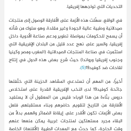
التحديات التي تواجهها إفريقيا.
في الواقع، سهَّلت هذه الأزمة على الأفارقة الوصول إلى منتجات
صيدلانية وطبية عالية الجودة وغير مقلدة، وهو سلوك من شأنه
أن يسمح للحكومات بمواصلة تطوير ودعم صناعة الأدوية داخل
إفريقيا، والسير على نهج عدد قليل من البلدان الإفريقية التي
استثمرت في صناعة المنتجات الصيدلانية (المغرب ومصر وكينيا
وجنوب إفريقيا ورواندا) حيث شرع بعض هذه الدول في إنتاج
لقاحات ضد كوفيد19
(5)
.
أخيرًا، من المهم أن تستدعي المشاهد الحزينة التي خلَّفتها
جائحة كوفيد19 لدى النخب الإفريقية القدرة على استخلاص
دروس بنَّاءة من هذا الوباء؛ فليس من المعقول أن لا يستفيد
الأفارقة من التاريخ لتقويم حاضرهم وبناء مستقبلهم. فلعل
بعض الأزمات تكون الأقدر على إيقاظ الضمائر والهمم بدلًا من
البقاء مجرد مستهلكين لمنتجات غربية يمكن منعها عنهم
وقت الحاجة، كما حدث مع المعدات الطبية (الأقنعة) الخاصة