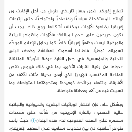
تصارع إفريقيا ضمن مسار تاريخي طويل من أجل الإفلات من
أزماتها المستفحلة سياسيًّا واقتصاديًّا واجتماعيًّا، حتى ارتبطت
إفريقيا بظاهرة الأزمات بمختلف أشكالها. ومع ذلك، يجب أن
نكون حريصين على عدم المبالغة؛ فالأزمات والظواهر البيئية
والمرضية ليست مظهرًا إفريقيًّا خاصًّا كما يحاول الإعلام الموجَّه
تسويقه نمطيًّا، فلطالما أسهمت الهشاشة وضعف البنى
التحتية والمؤسسية في جعل القارة عرضة للأوبئة المنتقلة
عدواها من بقية القارات الأخرى، بما في ذلك فيروس نقص
المناعة المكتسب (الإيدز) الذي أودى بحياة مئات الآلاف من
الأفارقة، وانتهاء بجائحة كوفيد19 ومتحولاتها المتواصلة وما
تسببت فيه من آلام ومعاناة متواصلة.
وبشكل عام، فإن انتشار الوبائيات البشرية والحيوانية والنباتية
عالية المستوى بالقارة الإفريقية من شأنه خلق مُهددات
مستمرة على الصحة العمومية لدى هذه البلدان
(1)
؛ حيث باتت
ظواهر أساسية من بين تحديات متنامية على الصعيد الإفريقي.