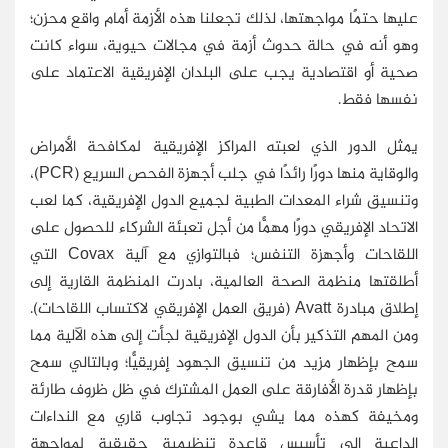
عليها حتمًا مواجهتها، لذلك تجعلنا هذه الأزمة أمام واقع محزن؛
وهو أنه في حالة حدوث أزمة في مجالات حيوية، سواء كانت
صحية أو اقتصادية يجب على البلدان الإفريقية الاعتماد على
نفسها فقط.
يمثل الدور الذي لعبته المراكز الإفريقية لمكافحة الأمراض
والوقاية منها دورًا رائدًا في جلب أجهزة الفحص السريع (
PCR
)،
وتنسيق شراء المعدات الطبية لجميع الدول الإفريقية، كما لعب
الاتحاد الإفريقي دورًا مهمًّا من أجل تعبئة الشركاء للحصول على
اللقاحات وأجهزة التنفس؛ فبالتوازي مع آلية
Covax
التي
أطلقتها منظمة الصحة العالمية، بادرت المنظمة القارية إلى
إطلاق مبادرة
Avatt
(فريق العمل الإفريقي لاكتساب اللقاحات).
ومن المهم التذكير بأن الدول الإفريقية لجأت إلى هذه الآلية مما
سمح بإظهار مزيد من تنسيق الجهود إفريقيًّا؛ وبالتالي سمح
بإظهار قدرة الأفارقة على العمل المشترك في ظل ظروف طارئة
ومخيفة كهذه مما يشي بوجود تجاوب قاري مع النداءات
الداعية إلى تأسيس قاعدة تنظيمية حقيقية لمواجهة