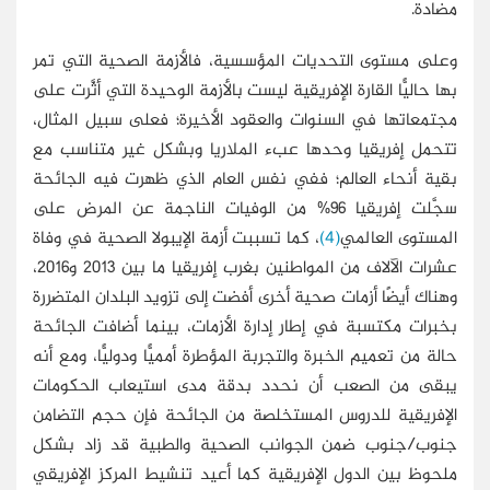
مضادة.
وعلى مستوى التحديات المؤسسية، فالأزمة الصحية التي تمر
بها حاليًّا القارة الإفريقية ليست بالأزمة الوحيدة التي أثَّرت على
مجتمعاتها في السنوات والعقود الأخيرة؛ فعلى سبيل المثال،
تتحمل إفريقيا وحدها عبء الملاريا وبشكل غير متناسب مع
بقية أنحاء العالم؛ ففي نفس العام الذي ظهرت فيه الجائحة
سجَّلت إفريقيا 96% من الوفيات الناجمة عن المرض على
المستوى العالمي
(4)
، كما تسببت أزمة الإيبولا الصحية في وفاة
عشرات الآلاف من المواطنين بغرب إفريقيا ما بين 2013 و2016،
وهناك أيضًا أزمات صحية أخرى أفضت إلى تزويد البلدان المتضررة
بخبرات مكتسبة في إطار إدارة الأزمات، بينما أضافت الجائحة
حالة من تعميم الخبرة والتجربة المؤطرة أمميًّا ودوليًّا، ومع أنه
يبقى من الصعب أن نحدد بدقة مدى استيعاب الحكومات
الإفريقية للدروس المستخلصة من الجائحة فإن حجم التضامن
جنوب/جنوب ضمن الجوانب الصحية والطبية قد زاد بشكل
ملحوظ بين الدول الإفريقية كما أعيد تنشيط المركز الإفريقي