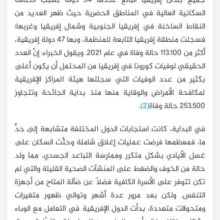
جميع بلدان إفريقيا البالغ عددها 54 دولة بسبب الكثافة
السكانية العالية في المناطق الحضرية حيث ظهر العديد من
النقاط الساخنة في إفريقيا الجنوبية وشمال إفريقيا وغربها؛
فسجلت منطقة إفريقيا التابعة للمنظمة، وبها 47 دولة إفريقية،
أكثر من 113.100 حالة وفاة في عام 2021. ويقول الخبراء: إنَّ العدد
الحقيقي لوفيات كورونا في إفريقيا من المحتمل أن يكون أعلى
بكثير من عدد الوفيات التي سجلتها هيئة المراكز الإفريقية
لمكافحة الأمراض والوقاية منها منذ بداية الجائحة وتتجاوز
253.500 حالة وفاة
(2)
.
في البداية، كانت استجابات الدول المختلفة متشابهة إلى حدٍّ
ما، فمعظمها فرضت عمليات إغلاق شاملة وحثَّت السكان على
غسل الأيادي بشكل متكرر وممارسة التباعد الجسدي، مما ولد
حالة من الخوف والضغط على المنشآت الصحية القليلة والتي لم
تكن تتوفر على الأسرة الكافية فضلًا عن ضآلة المتاح من أجهزة
التنفس. ولكن بعد مرور عدة أشهر وتوالي ظهور متغيرات
ومتحولات متعددة، بدأت الدول الإفريقية في التعامل مع الوباء