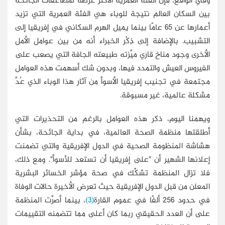
وفي الواقع، فإن الفئة العمرية الأكثر عرضة لمضاعفات الجائحة
بين السكان العالم نتيجة للوباء هي الفئة العمرية التي تزيد
أعمارها عن 65 عامًا بينما يميل الهرم السكاني في إفريقيا إلى
التشبيب. بالإضافة إلى ذِكْر الخبراء أنه من بين عوامل الأمل
الأخرى وجود مناخ قاري ميَّزته طبيعته الجافة التي يصعب على
الفيروس العيش والتمدد فيها، وبدون شك أسهمت هذه العوامل
مجتمعة في تجنيب إفريقيا الأسوأ من آثار هذا الوباء الذي عُدَّ
مشكلة عالمية، غير مسبوقة.
ويهمنا اليوم، ذكر هذه العوامل بالرغم من التحذيرات التي
أطلقتها منظمة الصحة العالمية، في بداية الجائحة، بشأن
هشاشة المنظومة الصحية في الدول الإفريقية والتي تضمنت
إعلانها الشهير أن "على إفريقيا أن تستعد للأسوأ". ومع ذلك،
فلا تزال المنظمة تشكِّك في صحة مؤشر الخسائر البشرية
المعلن من قبل الدول الإفريقية حيث تعرض الأخيرة حالات الوفاة
في حدود 256 ألفًا في عموم القارة
(3)
، بينما أصرَّت المنظمة
على أن العدد الحقيقي ربما كان أعلى مما تتضمنه التقييمات