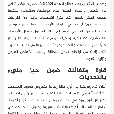
وجدير بالذكر أن بطء معالجة هذه الإشكالات أدى إلى وضع شامل
من التململ وانعدام اليقين لدى مواطنين ومقيمين يختلط
لديهم الفقر بالعوز، كما يفرز الاستبداد مزيدًا من النزاعات
الداخلية، دون أن تخفي خارطة الأزمات قدرتها على تقويض
حالة الاستقرار النسبي. أضف إلى تلك العوامل تعطل الأنشطة
الاقتصادية الاعتيادية والحياة اليومية المألوفة، وهو ما يظهر
جليًّا خلال مواجهة جائحة كوفيد19 وما ميزها من تدابير الاحتواء
التي زادت من ارتفاع مُعدل البطالة بسبب انخفاض الفرص
وتزايد القيود.
قارة متفائلة ضمن حيز مليء
بالتحديات
أُعلن في إفريقيا عن أول حالة إصابة بفيروس كورونا المستجد
(
Covid 19
)، في 15 فبراير/شباط 2020، بعد شهرين من اكتشاف
الفيروس لأول مرة في مدينة ووهان الصينية. وبشكل ملحوظ،
تُظهر الحالات المبلَّغ عنها انتشارًا سريعًا ومتزايدًا للجائحة في