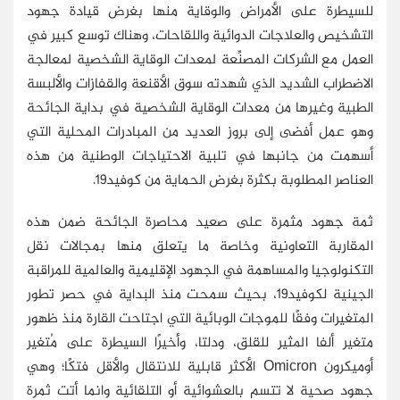
للسيطرة على الأمراض والوقاية منها بغرض قيادة جهود
التشخيص والعلاجات الدوائية واللقاحات، وهناك توسع كبير في
العمل مع الشركات المصنِّعة لمعدات الوقاية الشخصية لمعالجة
الاضطراب الشديد الذي شهدته سوق الأقنعة والقفازات والألبسة
الطبية وغيرها من معدات الوقاية الشخصية في بداية الجائحة
وهو عمل أفضى إلى بروز العديد من المبادرات المحلية التي
أسهمت من جانبها في تلبية الاحتياجات الوطنية من هذه
العناصر المطلوبة بكثرة بغرض الحماية من كوفيد19.
ثمة جهود مثمرة على صعيد محاصرة الجائحة ضمن هذه
المقاربة التعاونية وخاصة ما يتعلق منها بمجالات نقل
التكنولوجيا والمساهمة في الجهود الإقليمية والعالمية للمراقبة
الجينية لكوفيد19، بحيث سمحت منذ البداية في حصر تطور
المتغيرات وفقًا للموجات الوبائية التي اجتاحت القارة منذ ظهور
متغير ألفا المثير للقلق، ودلتا، وأخيرًا السيطرة على مُتغير
أوميكرون
Omicron
الأكثر قابلية للانتقال والأقل فتكًا؛ وهي
جهود صحية لا تتسم بالعشوائية أو التلقائية وانما أتت ثمرة