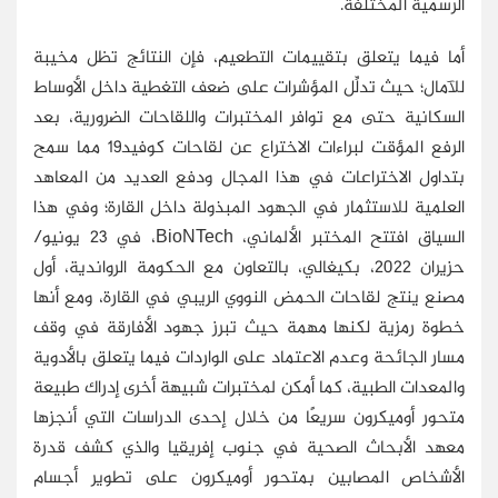
الرسمية المختلفة.
أما فيما يتعلق بتقييمات التطعيم، فإن النتائج تظل مخيبة
للآمال؛ حيث تدلِّل المؤشرات على ضعف التغطية داخل الأوساط
السكانية حتى مع توافر المختبرات واللقاحات الضرورية، بعد
الرفع المؤقت لبراءات الاختراع عن لقاحات كوفيد19 مما سمح
بتداول الاختراعات في هذا المجال ودفع العديد من المعاهد
العلمية للاستثمار في الجهود المبذولة داخل القارة؛ وفي هذا
السياق افتتح المختبر الألماني،
BioNTech
، في 23 يونيو/
حزيران 2022، بكيغالي، بالتعاون مع الحكومة الرواندية، أول
مصنع ينتج لقاحات الحمض النووي الريبي في القارة، ومع أنها
خطوة رمزية لكنها مهمة حيث تبرز جهود الأفارقة في وقف
مسار الجائحة وعدم الاعتماد على الواردات فيما يتعلق بالأدوية
والمعدات الطبية، كما أمكن لمختبرات شبيهة أخرى إدراك طبيعة
متحور أوميكرون سريعًا من خلال إحدى الدراسات التي أنجزها
معهد الأبحاث الصحية في جنوب إفريقيا والذي كشف قدرة
الأشخاص المصابين بمتحور أوميكرون على تطوير أجسام