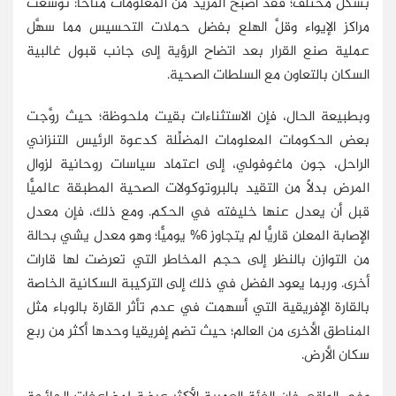
بشكل مختلف؛ فقد أصبح المزيد من المعلومات متاحًا: توسعت
مراكز الإيواء وقلَّ الهلع بفضل حملات التحسيس مما سهَّل
عملية صنع القرار بعد اتضاح الرؤية إلى جانب قبول غالبية
السكان بالتعاون مع السلطات الصحية.
وبطبيعة الحال، فإن الاستثناءات بقيت ملحوظة؛ حيث روَّجت
بعض الحكومات المعلومات المضلِّلة كدعوة الرئيس التنزاني
الراحل، جون ماغوفولي، إلى اعتماد سياسات روحانية لزوال
المرض بدلًا من التقيد بالبروتوكولات الصحية المطبقة عالميًّا
قبل أن يعدل عنها خليفته في الحكم. ومع ذلك، فإن معدل
الإصابة المعلن قاريًّا لم يتجاوز 6% يوميًّا؛ وهو معدل يشي بحالة
من التوازن بالنظر إلى حجم المخاطر التي تعرضت لها قارات
أخرى. وربما يعود الفضل في ذلك إلى التركيبة السكانية الخاصة
بالقارة الإفريقية التي أسهمت في عدم تأثر القارة بالوباء مثل
المناطق الأخرى من العالم؛ حيث تضم إفريقيا وحدها أكثر من ربع
سكان الأرض.