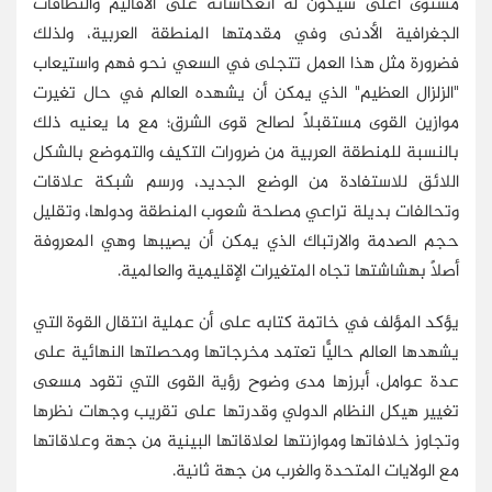
مستوى أعلى سيكون له انعكاساته على الأقاليم والنطاقات
الجغرافية الأدنى وفي مقدمتها المنطقة العربية، ولذلك
فضرورة مثل هذا العمل تتجلى في السعي نحو فهم واستيعاب
"الزلزال العظيم" الذي يمكن أن يشهده العالم في حال تغيرت
موازين القوى مستقبلًا لصالح قوى الشرق؛ مع ما يعنيه ذلك
بالنسبة للمنطقة العربية من ضرورات التكيف والتموضع بالشكل
اللائق للاستفادة من الوضع الجديد، ورسم شبكة علاقات
وتحالفات بديلة تراعي مصلحة شعوب المنطقة ودولها، وتقليل
حجم الصدمة والارتباك الذي يمكن أن يصيبها وهي المعروفة
أصلًا بهشاشتها تجاه المتغيرات الإقليمية والعالمية.
يؤكد المؤلف في خاتمة كتابه على أن عملية انتقال القوة التي
يشهدها العالم حاليًّا تعتمد مخرجاتها ومحصلتها النهائية على
عدة عوامل، أبرزها مدى وضوح رؤية القوى التي تقود مسعى
تغيير هيكل النظام الدولي وقدرتها على تقريب وجهات نظرها
وتجاوز خلافاتها وموازنتها لعلاقاتها البينية من جهة وعلاقاتها
مع الولايات المتحدة والغرب من جهة ثانية.