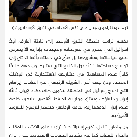
ترامب ونتنياهو يصوبان على نفس الأهداف في الشرق الأوسط(رويترز)
يقسم ترامب منطقة الشرق الأوسط إلى ثلاثة أطراف: أولًا:
إسرائيل التي يعتزم في تصريحاته وتعييناته بإدارته ألا يعترض
على سياساتها ومشاريعها بل صرَّح في حملته بأنها تحتاج إلى
توسيع مساحتها. ثانيًا: دول الخليج التي يعتبرها من جهة حليفًا
قادرًا على المساهمة في مشاريعه الاستثمارية في الولايات
المتحدة ومن جهة أخرى الشريك الرئيسي في اتفاقات إبراهام
التي تدمج إسرائيل في المنطقة لتكوين حلف مضاد لإيران. ثالثًا:
إيران وحلفاؤها، ويعتزم ممارسة الضغط الأقصى عليهم، خاصة
على إيران، لدفعها إلى حافة الإفلاس فتضطر للرضوخ للشروط
الأميركية.
من منظور شامل، تقوم إستراتيجية ترامب على الاقتصاد للعقاب
والجزاء، للعقاب كما في تشديد العقوبات الاقتصادية على إيران