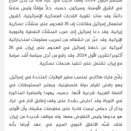
سبتمبر/أيلول 2024، وقف الحرب في غزة؛ لأنه لن يحل النزاع
في الشرق الأوسط، وسيكون، حسبه، حلًّا مؤقتًا وليس سلامًا
دائمًا. وقد ساند تقوية القدرات العسكرية الإسرائيلية، كقبول
استعمال إسرائيل مقاتلات إف 35 للهجوم على منشآت عسكرية
إيرانية. وقد دعا إسرائيل إلى ضرب المنشآت النفطية والنووية
الإيرانية. وقد عبَّر عن انشغاله من تسريب معلومات استخباراتية
أميركية عن خطط إسرائيل في الهجوم على إيران، في 26
أكتوبر/تشرين الأول 2024، وقد رافع من أجل سياسة أشد صرامة
مع إيران، تشتمل على تنفيذ هجمات عسكرية.
رُشِّح مايك هاكابي لمنصب سفير الولايات المتحدة في إسرائيل،
وهو رافض لقيام دولة فلسطينية، ويعتبر المستوطنات في
الضفة الغربية شرعية لأنها، حسبه، يهودا والسامرة المذكورة
في التوراة. وقد اعترض بشدة على وقف إطلاق النار في غزة،
وذكر أن حماس ليست قادرة على مفاوضات مشرفة، وأن الأولى
هو محوها وليس التفاوض معها. وله مواقف شديدة من إيران،
فلقد شبَّه الاتفاق النووي المبرم في عهد أوباما بأنه