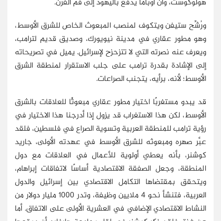
هولوكوست، وأن أوباما يدفع باليهود إلى فم الفرن.
ورُشِّح ستيفن ويتكوف لمنصب المبعوث الخاص للشرق الأوسط،
وهو مطور عقاري في مدينة نيويورك، وصديق قديم لترامب،
ويعرف عنه نصرته التي لا تتزحزح لإسرائيل. يميل في تصريحاته
إلى الإشادة بقدرة ترامب على جلب الاستقرار لمنطقة الشرق
الأوسط؛ لأنه، برأيه، يتجنب الصراعات.
قد يبدو مستغربًا اختيار مطور عقاري مبعوثًا للعلاقات بالشرق
الأوسط، لكن هذا الاستغراب قد يزول إذا أدرجنا هذا الاختيار في
رؤية ترامب للمنطقة العربية وتسوية الصراع في فلسطين، فلقد
عبَّر صهره ومبعوثه للشرق الأوسط في عهدته الأولى، جاريد
كوشنر، بأنه يعطي أولوية للأعمال في العلاقات مع دول
المنطقة، وجعل الصفقة الاقتصادية أساسًا لاتفاقات إبراهام،
ويتحقق بمقتضاها التكامل الاقتصادي بين إسرائيل والدول
العربية، فتنشأ نحو 4 ملايين وظيفة، وتدر 1000 مليار دولار من
النشاط الاقتصادي الإضافي في العشرية الأولى على الاتفاق. أما