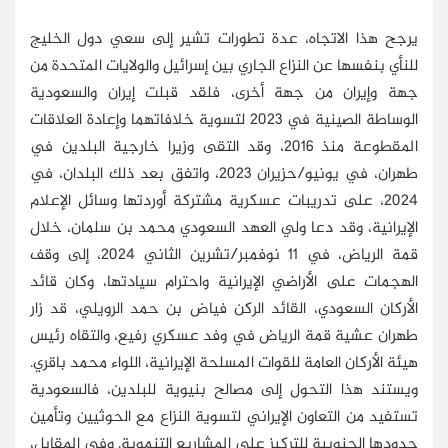
يرجح هذا الاتجاه، عدة تطورات تشير إلى سعي دول الخليج
للنأي بنفسها عن النزاع الجاري بين إسرائيل والولايات المتحدة من
جهة وإيران من جهة أخرى، فلقد قبلت إيران والسعودية
الوساطة الصينية في 2023 لتسوية خلافاتهما وإعادة العلاقات
المقطوعة منذ 2016، وقد التقى وزيرا خارجية البلدين في
طهران، في يونيو/حزيران 2023، واتفق بعد ذلك البلدان، في
2024، على تدريبات عسكرية مشتركة أوردتها وسائل الإعلام
الإيرانية، وقد دعا ولي العهد السعودي محمد بن سلمان، خلال
قمة الرياض، في 11 نوفمبر/تشرين الثاني 2024، إلى وقف
الهجمات على الأراضي الإيرانية واحترام سيادتها، وكان قائد
الأركان السعودي، القائد الركن فياض بن حمد الرويلي، قد زار
طهران عشية قمة الرياض في وفد عسكري رفيع، والتقاه رئيس
هيئة الأركان العامة للقوات المسلحة الإيرانية، اللواء محمد باقري.
ويستند هذا التحول إلى مصالح بنيوية للبلدين، فالسعودية
تستفيد من التعاون الإيراني لتسوية النزاع مع الحوثيين وتأمين
حدودها الجنوبية للتركيز على المشاريع التنموية. وفي المقابل،