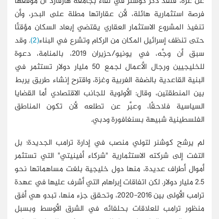
عن غزة، فلقد ذكر كوشنر في لقاء بجامعة هارفارد أن موقعها
فرصة استثمارية هائلة، لأن عقاراتها مطلة على البحر، وأن
تنفيذ المشروع الاستثمار العقاري يقتضي إبعاد السكان مؤقتًا
حتى تنظف إسرائيل المكان من الركام وتشرع في البناء
(2)
. وقد
سبق أن وجَّه، في يونيو/حزيران 2019، بالمنامة، دعوة
للخليجيين ورجال الأعمال لجمع 50 مليار دولار تستثمر في
البنية القاعدية بالضفة الغربية وغزة، واقترح إنشاء طريق يربط
بين المنطقتين، وقال: الأولوية للجانب الاقتصادي أما القضايا
السياسية فلاحقًا، وعبَّر عن تطلعه لأن تكون المناطق
الفلسطينية شبيهة بسنغافورة ودبي.
لم يرشح كوشنر لتولي منصب في إدارة ترامب الجديدة؛ بل
التفت إلى شركته الاستثمارية "شركاء أفينيتي" التي تستثمر
أموال أطراف عديدة، منها دول خليجية بلغت مساهماتها نحو
2.5 مليار دولار. لكن اتفاقات إبراهام التي أشرف عليها في عهدة
ترامب الأولى بين 2016-2020، وتحقق جزء منها، تبدو هي أفق
منظور ترامب للعلاقات بحلفائه في الشرق الأوسط وبسبل