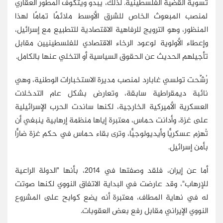
تسوية القضية الفلسطينية. لذلك، يبدو ويتكوف المطور العقاري
لمنصب المبعوث الخاص للشرق الأوسط ملائمًا تمامًا لهذا
المنظور، وهو الترويج للرفاهية الاقتصادية للتطبيع مع إسرائيل،
وإعطاء الأولوية لوعود الرخاء الاقتصادي للفلسطينيين مقابل
تأجيلهم الحديث عن الحقوق السياسية أو التخلي عنها بالكامل.
رُشِّحت تولسي غابارد لمنصب مديرة الاستخبارات الوطنية، وهي
نائبة ديمقراطية سابقة، وتعارض بشكل عام التدخلات
العسكرية الأميركية الخارجية، لكنها ساندت الحرب الإسرائيلية
على غزة، وأدانت حماس، معتبرة إياها منظمة إرهابية ينبغي أن
تُهزم عسكريًّا وأيديولوجيًّا، وترى بقاء حماس في حكم غزة ضارًّا
بأمن إسرائيل.
أما عن إيران، فلقد وصفتها في 2014، بأنها "الدولة الراعية
للإرهاب"، وقد عارضت في البداية الاتفاق النووي لكنها صوتت
له في نهاية المطاف، معتبرة أنه يضع كوابح على المشروع
النووي الإيراني مقابل رفع بعض العقوبات.