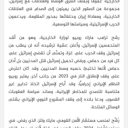
الخارجية عمومًا وبملف الشرق الأوسط والعلاقات مع إسرائيل،
مجموعة من الصقور الذين يميلون إلى الصدام في العلاقات
الخارجية، ومعاداة إيران وحلفائها بمحور المقاومة، ويدعمون
الحرب الإسرائيلية، وسياستها التوسعية.
رشح ترامب مارك روبيو لوزارة الخارجية، وهو من أشد
المتحمسين لإسرائيل، وأعلن عشية ترشيحه أنه لن يطلب من
إسرائيل وقف الحرب على غزة، وتمنَّى أن تقضي إسرائيل على
كل فرد من حماس، ورفض تحميل إسرائيل قتل المدنيين بل أدان
حماس لأنها تختبئ حسبه وسط المدنيين. وقد كان اعترض
على وقف لإطلاق النار في 2023. من جانب آخر، يعتبر روبيو
النظام الإيراني إجراميًّا، وقد أباح لإسرائيل اتخاذ تدابير غير
متناسبة للتصدي للمخاطر الإيرانية، وساند سياسة العقوبات
القصوى، ودعا بلاده إلى وقف المشروع النووي الإيراني بشتى
الوسائل المتاحة.
رُشِّح لمنصب مستشار الأمن القومي، مايك ولتز، الذي رفض، في