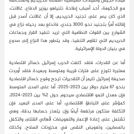
قيادة الجيش والقيادات السياسية الممثلة للحريديم والمتحالفة
مع الحكومة، أحد أسباب إطاحة نتنياهو بوزير الدفاع، غالانت،
الذي كان يصر على تجنيد الحريديم، إلا أن غالانت أصدر قبل
إقالته أمرًا بتجنيد نحو 3000 جندي، فاندلع بعد رحيله نزاع في
الشوارع بين القوات النظامية التي تريد تنفيذ القرار وجماعات
الحريديم التي تقاوم التنفيذ، وقد يتطور هذا النزاع إلى صدوع
في بنيان الدولة الإسرائيلية.
أما عن القدرات، فلقد كلفت الحرب إسرائيل خسائر اقتصادية
معتبرة تتوزع على فترات قريبة ومتوسط وبعيدة. فلقد أوردت
صحيفة إسرائيل تايمز أن التقديرات ترجح وقوع خسائر اقتصادية
بنحو 67 مليار دولار بين 2023-2025، أما على المدى المتوسط
فإن معدل النمو الاقتصادي سيحوم حول 2% بين 2023-2024،
كمؤشر على التباطؤ الاقتصادي، أما على المدى البعيد فإن
التكلفة ستكون مرتفعة أيضًا وإن يتعذر حسابها بدقة، وهي
تشتمل على إعادة الإعمار والتعويضات لأهالي القتلى والتكفل
بالمصابين، وتعويض النقص في مخزونات السلاح، وكذلك