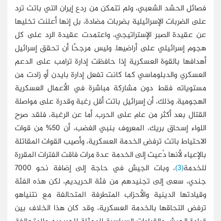
فصائل الحشد الشعبي، ولم تتمكن من ردع إيران التي باتت ترد
على الضربات الإسرائيلية بضربات مضادة، بل إنها أعلنت تخليها
عن عقيدة الصبر الإستراتيجي، واعتمدت عقيدة الرد على كل
هجوم إسرائيلي على أراضيها. وليس مرجحًا أن تحقق إسرائيل
أهدافها بالقوة العسكرية إذا حافظت إدارة ترامب على الدعم
العسكري والدبلوماسي كما كانت تفعل إدارة بايدن أو زادت من
مستوياته فقط دون مشاركة مباشرة في الأعمال العسكرية
الهجومية. وذلك، أن إسرائيل باتت أقل رغبة وقدرة على مواصلة
القتال بعد أكثر من عام على الحرب. أما عن الرغبة، فلقد صرح
اللواء إسحاق بريك، المعروف بنبي الغضب، أن 50% من قوات
الاحتياط باتت ترفض الخدمة العسكرية، وأصيب القوات المقاتلة
بالإعياء لأنها دُعيت إلى الخدمة عدة مرات فاقت الفترات المقررة
للخدمة
(3)
، وبات الجيش في حاجة إلى إضافة نحو 7000
جندي، سعى إلى تجنيدهم من فئة الحريديم، لكن هذه الفئة
وقيادتها الدينية والأحزاب المتطرفة المتحالفة مع نتنياهو
ترفض التحاقها بالخدمة العسكرية، وقد كان هذا الخلاف بين