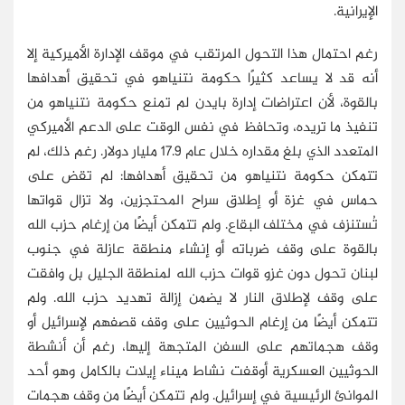
الإيرانية.
رغم احتمال هذا التحول المرتقب في موقف الإدارة الأميركية إلا
أنه قد لا يساعد كثيرًا حكومة نتنياهو في تحقيق أهدافها
بالقوة، لأن اعتراضات إدارة بايدن لم تمنع حكومة نتنياهو من
تنفيذ ما تريده، وتحافظ في نفس الوقت على الدعم الأميركي
المتعدد الذي بلغ مقداره خلال عام 17.9 مليار دولار. رغم ذلك، لم
تتمكن حكومة نتنياهو من تحقيق أهدافها: لم تقض على
حماس في غزة أو إطلاق سراح المحتجزين، ولا تزال قواتها
تُستنزف في مختلف البقاع. ولم تتمكن أيضًا من إرغام حزب الله
بالقوة على وقف ضرباته أو إنشاء منطقة عازلة في جنوب
لبنان تحول دون غزو قوات حزب الله لمنطقة الجليل بل وافقت
على وقف لإطلاق النار لا يضمن إزالة تهديد حزب الله. ولم
تتمكن أيضًا من إرغام الحوثيين على وقف قصفهم لإسرائيل أو
وقف هجماتهم على السفن المتجهة إليها، رغم أن أنشطة
الحوثيين العسكرية أوقفت نشاط ميناء إيلات بالكامل وهو أحد
الموانئ الرئيسية في إسرائيل. ولم تتمكن أيضًا من وقف هجمات