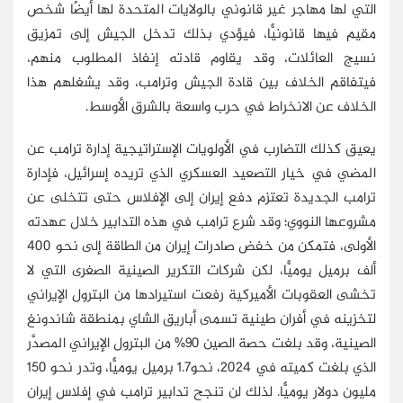
التي لها مهاجر غير قانوني بالولايات المتحدة لها أيضًا شخص
مقيم فيها قانونيًّا، فيؤدي بذلك تدخل الجيش إلى تمزيق
نسيج العائلات، وقد يقاوم قادته إنفاذ المطلوب منهم،
فيتفاقم الخلاف بين قادة الجيش وترامب، وقد يشغلهم هذا
الخلاف عن الانخراط في حرب واسعة بالشرق الأوسط.
يعيق كذلك التضارب في الأولويات الإستراتيجية إدارة ترامب عن
المضي في خيار التصعيد العسكري الذي تريده إسرائيل، فإدارة
ترامب الجديدة تعتزم دفع إيران إلى الإفلاس حتى تتخلى عن
مشروعها النووي؛ وقد شرع ترامب في هذه التدابير خلال عهدته
الأولى، فتمكن من خفض صادرات إيران من الطاقة إلى نحو 400
ألف برميل يوميًّا، لكن شركات التكرير الصينية الصغرى التي لا
تخشى العقوبات الأميركية رفعت استيرادها من البترول الإيراني
لتخزينه في أفران طينية تسمى أباريق الشاي بمنطقة شاندونغ
الصينية، وقد بلغت حصة الصين 90% من البترول الإيراني المصدَّر
الذي بلغت كميته في 2024، نحو1.7 برميل يوميًّا، وتدر نحو 150
مليون دولار يوميًّا. لذلك لن تنجح تدابير ترامب في إفلاس إيران