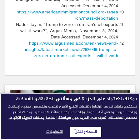
Accessed: December 4, 2024.
https://www.americanimmigrationcouncil.org/resea
rch/mass-deportation
Nader Itayim, "Trump to zero in on Iran’s oil exports
- will it work?", Argus Media, November 8, 2024,
Date Accessed: December 4, 2024.
https://www.argusmedia.com/en/news-and-
insights/latest-market-news/2626918-trump-to-
zero-in-on-iran-s-oil-exports---will-it-work
يمكنك الاعتماد على الجزيرة في مسألتي الحقيقة والشفافية
نستخدم ملفات تعريف الارتباط وتقنيات التتبع الأخرى لتقديم وتخصيص محتوى الإعلانات،
وإتاحة الميزات، وقياس أداء الموقع، وإتاحة مشاركة الوسائط الاجتماعية. يمكنك اختيار
تخصيص تفضيلاتك.
تعرّف على المزيد حول سياستنا الخاصّة بملفات تعريف الارتباط.
السماح للكلّ
التفضيلات