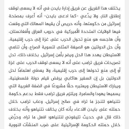
يختلف هذا الفريق عن فريق إدارة بايدن في أنه لا يسعى لوقف
إطلاق النار، ولا يدَّعي -كما ادعى بايدن- أنه أعرف بمصلحة
إسرائيل من حكومتها، وأنه حريص أن يقيها المهالك التي وقعت
فيها الولايات المتحدة الأميركية في حروب العراق وأفغانستان،
وأن هاجسه هو منع تحول الحرب على غزة إلى حرب إقليمية،
وأن حل الدولتين هو الصيغة المثلى لتسوية الصراع، وأن تنامي
الاستيطان يهدد هذا الحل ويضر بأمن إسرائيل. بخلاف ذلك، تدل
تصريحات فريق ترامب على أنه لا يسعى لوقف الحرب على غزة
أو إلى منع تحولها إلى حرب إقليمية، ولا يعطي اهتمامًا لحل
الدولتين بل إن السفير هاكابي يرفض قيام دولة فلسطينية،
ويبارك الاستيطان ويعتبره حقًّا مشروعًا في الضفة الغربية التي
يسميها يهودا والسامرة. ويلتزم فريق ترامب فقط بدعم حكومة
نتنياهو لتنجز ما تراه في صالح إسرائيل، وعاب ترامب خلال
حملته على بايدن الادعاء بأنه كان يخالف نتنياهو وأنه بخلاف
ذلك قال في حديث تليفوني لنتنياهو: افعل ما تراه، وحرَّض
خلال حملته الحكومة الإسرائيلية على ضرب المنشآت النووية