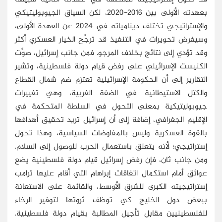
بعهدته الأولى بين 2016-2020، لكن السياق الجيوبوليتيكي
والإستراتيجي تختلف دينامياته في 2024 عن العهدة الأولى،
وسيفرض تحويرات في التنفيذ قد ترجِّح الخيار العسكري أكثر
وقد تؤدي إلى نتائج بخلاف المرجو. فمن جانب إسرائيل، صوَّت
الكنيست الإسرائيلي على رفض قيام دولة فلسطينية، وتشير
التقارير إلى أن الحكومة الإسرائيلية تعتزم ضم شمال القطاع
والكتل الاستيطانية في الضفة الغربية، وهي تغييرات
جيوبوليتيكية بمعنى التحول في السلطة المتحكمة في
الإقليم الجغرافي، إضافة إلى أن إسرائيل تريد تحقيق أهدافها
بالقوة العسكرية وليس بالمفاوضات السياسية، وهذا تحول
إستراتيجي؛ لأنه يتعلق باستعمال الحرب للوصول إلى السلام.
ومن جانب ثان، فإن رفض إسرائيل قيام دولة فلسطينية يضع
عوائق أمام استكمال اتفاقات إبراهام التي أقام عليها ترامب
إستراتيجيته الكبرى للشرق الأوسط، والقائمة على الاستعانة
ببعض دول الخليج كي توظف ثروتها لتوفير الرخاء
للفلسطينيين مقابل تأجيل المطالبة بقيام دولة فلسطينية.