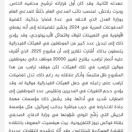
عهدته الثانية. وقد كان أول قراراته ترشيح محاميه الخاص،
روبرت بلانش، لمنصب نائب المدعي العام خَلَفًا للمدعي العام
بوزارة العدل الذي لاحقه في عدة قضايا جنائية، كقضية
المدفوعات السرية في 2024. وتشير تفضيلاته إلى أنه يعطي
الأولوية في التعيينات للولاء والتماثل الأيديولوجي، وقد يؤدي
ذلك إلى تبديل عدد كبير من الموظفين في الهيئات الفيدرالية
يتصفون بذلك. أشارت تقارير إلى أن مشروع 2025، الذي أشرف
عليه أنصار ترامب، يقترح تغيير 20000 موظف حالي بموظفين
موالين لترامب في تلك الهيئات، لكن موقف ترامب من هذا
المشروع ظل ملتبسًا، وأنكر علاقته به. رغم ذلك، تدل تفضيلات
ترامب على رغبته في جعل الهيئات الفيدرالية موالية له، وقد
يؤدي حجم التغيرات في المديرين وتقليص عدد الموظفين إلى
اضطراب شديد في أدائها، وقد يشمل ذلك مؤسسات مهمة
جادة للانخراط في حرب مباشرة بجانب إسرائيل، مثل مؤسسة
الجيش التي رُشِّح لتولي شؤونها في وزارة الدفاع، الصحفي
بقناة فوكس نيوز التلفزيونية، بيت هيغسيت، المعروف بانتقاده
للقيادة العسكرية للبنتاغون، وقد أثار ترشيحه انتقادات عديدة