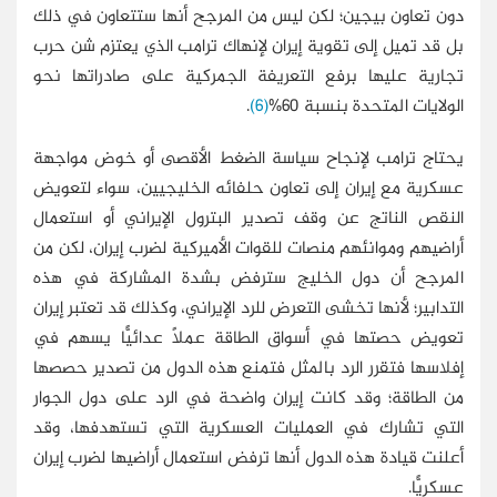
دون تعاون بيجين؛ لكن ليس من المرجح أنها ستتعاون في ذلك
بل قد تميل إلى تقوية إيران لإنهاك ترامب الذي يعتزم شن حرب
تجارية عليها برفع التعريفة الجمركية على صادراتها نحو
الولايات المتحدة بنسبة 60%
(6)
.
يحتاج ترامب لإنجاح سياسة الضغط الأقصى أو خوض مواجهة
عسكرية مع إيران إلى تعاون حلفائه الخليجيين، سواء لتعويض
النقص الناتج عن وقف تصدير البترول الإيراني أو استعمال
أراضيهم وموانئهم منصات للقوات الأميركية لضرب إيران، لكن من
المرجح أن دول الخليج سترفض بشدة المشاركة في هذه
التدابير؛ لأنها تخشى التعرض للرد الإيراني، وكذلك قد تعتبر إيران
تعويض حصتها في أسواق الطاقة عملًا عدائيًّا يسهم في
إفلاسها فتقرر الرد بالمثل فتمنع هذه الدول من تصدير حصصها
من الطاقة؛ وقد كانت إيران واضحة في الرد على دول الجوار
التي تشارك في العمليات العسكرية التي تستهدفها، وقد
أعلنت قيادة هذه الدول أنها ترفض استعمال أراضيها لضرب إيران
عسكريًّا.