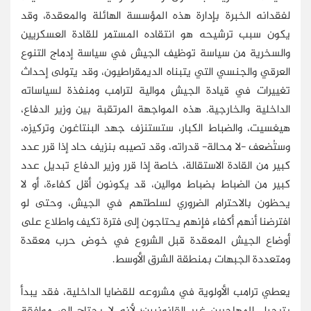
لفقدانه الخبرة بإدارة هذه المؤسسة الهائلة والمعقدة، وقد
يكون سبب ترشيحه هو انتقاده المستمر للقادة العسكريين
والسخرية من سياسة توظيف الجيش في سياسة إدماج التنوع
العرقي والجنسي التي يتبناه الديمقراطيون، وقد يتولى إحداث
تغييرات في قيادة الجيش موالية لترامب ومنفذة لسياساته
الداخلية والخارجية. هذه المواجهة المرتقبة بين وزير الدفاع،
هيغسيت، والضباط الكبار، ستستنزف جهد البنتاغون وتركيزه،
وستُضعف -لا محالة- قدراته، وقد تصيبه بنزيف حاد إذا قرر عدد
كبير من القادة الاستقالة، خاصة إذا قرر وزير الدفاع تبديل عدد
كبير من الضباط بضباط موالين، قد يكونون أقل كفاءة، أو لا
يحظون بالاحترام الضروري لسلطتهم في الجيش، وحتى لو
افترضنا أنهم أكفاء فإنهم يحتاجون إلى فترة تكيف واطلاع على
أوضاع الجيش المعقدة قبل الشروع في خوض حرب معقدة
ومتعددة الجبهات بمنطقة الشرق الأوسط.
يعطي ترامب الأولوية في مشروعه للقضايا الداخلية، فقد يبدأ