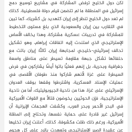
لكن دول الخليج ترفض المشاركة في مشاريع توسيع دمج
إسرائيل في المنطقة ما لم تتضمن قيام دولة فلسطينية. كذلك
لم تعد دول الخليج تنظر إلى إيران كتهديد بل كشريك، كما تبين
في التقارب بين إيران والسعودية الذي بلغ مستوى التخطيط
للمشاركة في تدريبات عسكرية مشتركة. وهذا يخالف الأساس
الإستراتيجي الذي استندت إليه اتفاقات إبراهام، وهو تشكيل
تحالف إسرائيلي-خليجي لمجابهة إيران. ثالثًا: إيران باتت مع
حلفائها تشكل جبهة مقاومة تسيطر على مناطق واسعة
جغرافية وبحرية، بل إنهم فعليًّا باتوا أيضًا يشاركون في فرض
السيطرة على غزة لأنهم شاركوا منذ طوفان الأقصى في
عمليات الإسناد العسكرية، واشترطوا وقفها بوقف العدوان
الإسرائيلي على غزة. هذا من ناحية الجيوبوليتيك، أما من ناحية
الإستراتيجية، فإن الحوثيين يخوضون قتالًا مع القوات الأميركية
في البحر الأحمر وبحر العرب، وكشفت الهجمات الإيرانية أن
إسرائيل غير قادرة على حماية نفسها، وتحتاج إلى المظلة
الأميركية، ورغم ذلك ظلت مكشوفة. كذلك، أعلنت إيران تخليها
عن عقيدة الصبر الإستراتيجي وتعهدت بالرد على كل هجوم