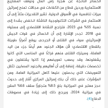
الخسائر الناتجة عن هجرة رأس المال وتوقف المشاريع
الاستثمارية ورحيل قطاع من الكفاءات في مجالات تمنح إسرائيل
ميزات تنافسية في الأسواق الدولية. تشير التقديرات مثلًا إلى أن
الاستثمار في الشركات التكنولوجية الناشئة انخفض بشدة إلى
نسبة 55% في 2023، فتراجع النشاط الاقتصادي إلى مستواه
في 2018. تجدر الإشارة إلى أن الخسائر في قوات الجيش
الإسرائيلي سواء في القتلى أو الجرحى يوقع أضرارًا طويلة
بالقطاع الاقتصادي؛ لأن هؤلاء الجنود هم أيضًا جزء من اليد
العاملة، وسيترك القتلى منهم فراغًا في المناصب التي كانوا
يشغلونها، وقد يصعب تعويضهم إذا كانوا يشتغلون في
تخصصات دقيقة، إضافة إلى أن أهاليهم والجنود المصابين تثقل
التعويضات التي يحصلون عليها كاهل الميزانية العامة. ومن
المؤشرات على ذلك أن بنك إسرائيل المركزي أشار إلى حدوث
عجز معتبر في الميزانية بلغ 8.5% متجاوزًا سقف 6.6% المقرر
في ميزانية 2024، ويرجع ذلك إلى زيادة في مصروفات
الدفاع
(4)
.