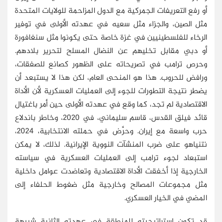
أو رفع التعريفات الجمركية مع الدول المزاحمة للولايات المتحدة
مثل الصين، والجزاء مثل سعيه في عهدته الأولى في توفير
الرخاء للفلسطينيين في غزة خاصة حتى يكونوا مثل سنغافورة
أو دبي مقابل تخليهم عن النضال المسلح لتحرير بلادهم.
وحرص ترامب في تصريحاته على الظهور كصانع للصفقات،
ورافض للحروب. هذا هو المنحى العام، لكن هذا لا يستبعد أن
يضطر نتيجة التطورات للجوء إلى العمليات العسكرية لأن الأداة
الاقتصادية لم تجد، كما وقع في عهدته الأولى حين أمر باغتيال
قائد فيلق القدس، قاسم سليماني، في 2020، وخاطر باندلاع
حرب واسعة مع إيران. وحرَّض في حملته الانتخابية، 2024،
نتنياهو على ضرب المنشآت النووية الإيرانية. لذلك، لا يمكن
استبعاد لجوء ترامب إلى العمليات العسكرية في سياسته
الخارجية إذا أخفقت الأداة الاقتصادية وتعاضدت عوامل داخلية
مثل مجموعات المصالح وخارجية مثل ضغوط الحلفاء إلى
المضي في الخيار العسكري.
قد تكون إستراتيجيته للمنطقة في عهدته الثانية شبيهة