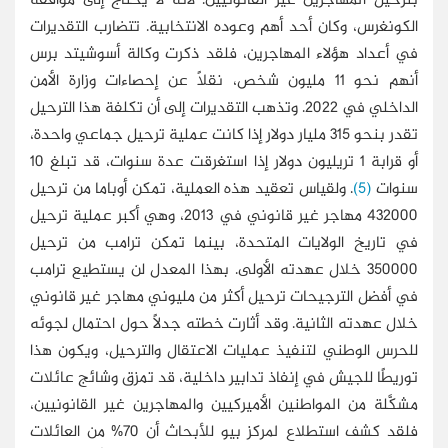
بترحيل المهاجرين غير القانونيين؛ لأنه لا يحتاج إلى موافقة
الكونغرس، وكان أحد أهم وعوده الانتخابية. تتضارب التقديرات
في أعداد هؤلاء المهاجرين، فلقد ذكرت وكالة أسوشيتد برس
أنهم نحو 11 مليون شخص، نقلًا عن إحصاءات وزارة الأمن
الداخلي في 2022. وتذهب التقديرات إلى أن تكلفة هذا الترحيل
تقدر بنحو 315 مليار دولار إذا كانت عملية ترحيل جماعي واحدة،
أو قرابة 1 تريليون دولار إذا استغرقت عدة سنوات، قد تبلغ 10
سنوات
(5)
. ولقياس تعقيد هذه العملية، تمكن أوباما من ترحيل
432000 مهاجر غير قانوني في 2013، وهي أكبر عملية ترحيل
في تاريخ الولايات المتحدة، بينما تمكن ترامب من ترحيل
350000 خلال عهدته الأولى. بهذا المعدل لن يستطيع ترامب
في أفضل الترجيحات ترحيل أكثر من مليوني مهاجر غير قانوني
خلال عهدته الثانية. وقد أثارت خطته جدلًا حول احتمال لجوئه
للحرس الوطني لتنفيذ عمليات الاعتقال والترحيل، ويكون هذا
توريطًا للجيش في إنفاذ تدابير داخلية، قد تمزق وشائج عائلات
مشكَّلة من المواطنين الأميركيين والمهاجرين غير القانونيين،
فلقد كشف استطلاع لمركز بيو للأبحاث أن 70% من العائلات