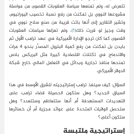
تتعرض له، ولم تمنعها سياسة العقوبات القصوى من مواصلة
مشروعها النووي بل تمكنت من رفع نسبة تخصيب اليورانيوم،
وتشير التقارير إلى أنها باتت قريبة من صنع سلاح نووي في
وقت وجيز لو قررت ذلك
(1)
، ولم تعزلها سياسات العقوبات
القصوى كما كان ترجو الإدارة الأميركية في عهد ترامب الأول ثم
بايدن بل تمكنت من رفع كمية البترول المصدَّر بنحو 4 مرات
والاندماج في تكتلات اقتصادية كبيرة مثل البريكس بلاس
تمنحها منافذ تجارية وبدائل في التعامل المالي خارج شبكة
الدولار الأميركي.
السؤال: كيف سينفذ ترامب إستراتيجيته للشرق الأوسط في هذا
السياق الجديد؟ وهل ستكون الحصيلة قضاء ترامب على
التهديدات المستهدفة أم أنها ستتعاظم وستتعدد؟ وهل
ستحصل الولايات المتحدة على عوائد مجزية أم أن خسائرها
ستكون أعلى؟
إستراتيجية ملتبسة