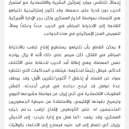
إجمالًا، تتناقص موارد إسرائيل البشرية والاقتصادية مع استمرار
الحرب دون قدرة على حسمها، وقد تكون إستراتيجية نتنياهو
هي التمسك بمواصلة الخيار العسكري ولكن بجر الإدارة الأميركية
القادمة إلى الانخراط المباشر في الحرب عددًا وعتادًا ومالًا،
لتعويض العجز الإسرائيلي في هذه الجوانب.
لا يمكن القطع بأن نتنياهو يستطيع إقناع ترامب بالانخراط
المباشر في القتال، لكن سيصر على ذلك لأنه لا يزال يواجه
نفس المعضلة، وهي إطالة أمد الحرب للحفاظ على الائتلاف
الحاكم، فيظل رئيسًا للحكومة، فيتفادى المحاكمات التي تنتظره
سواء عن الفساد أو إخفاق 7 أكتوبر/تشرين الأول؛ وقد يوظف
عدة عوامل قد ترجح نجاحه في فرض أجندته، كفشل
العقوبات الاقتصادية في ثني إيران عن مواصلة مشروعها النووي
وترسيخ نفوذها الإقليمي، والاستفادة من سيطرة الجمهوريين
المتحمسين له على الكونغرس لإقناع ترامب بدعم خياره
العسكري، وقد يعمد -كما فعل مع إدارة بايدن- إلى التحرش
بإيران كي تضطر إلى الرد عليه فيسارع إلى الاحتماء بالولايات