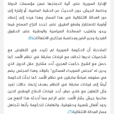
الإدارة السورية على آلية اندماجها ضمن مؤسسات الدولة
وخاصة الجيش، دون الحديث عن الحقبة الماضية، أو إشارة إلى
دور العدالة الانتقالية في هذا المسار. وهذا مرده إلى إعطاء
أولوية للاستقرار وقطع الطريق على تجدد النزاع المسلح فيما
يبدو، وتغليب المصالحة السياسية والوطنية على الحقوق
الفردية وجبر الضرر ومحاسبة مرتكبي الانتهاكات
(6)
.
الملاحظ أن الحكومة السورية لم تتردد في التفاوض مع
شخصيات لديها تحالف مع قيادات سابقة في نظام الأسد كما
حصل مع الشيخ حكمت الهجري، أحد مشايخ عقل الدروز، الذي
يدين له "مجلس السويداء العسكري" بالولاء، وهذا المجلس يضم
في صفوفه ضباطًا سابقين في نظام الأسد. كما لجأت الحكومة
أيضًا إلى قيادات سابقة في النظام بهدف إخماد حالات تمرد
مثل التعاون مع فادي صقر، أحد قيادات الدفاع الوطني الذين
ساندوا جيش بشار الأسد، على الرغم مما أحدثه هذا النهج من
ردود أفعال شعبية وحقوقية، واتهامات للحكومة بأنها تتجاهل
مسار العدالة الانتقالية
(7)
.