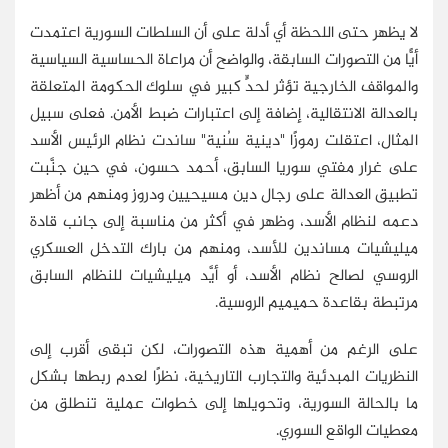
لا يظهر حتى اللحظة أي أدلة على أن السلطات السورية اعتمدت
أيًّا من التصورات السابقة، والواضح أن مراعاة الحساسية السياسية
والمواقف الخارجية تؤثر لحدٍّ كبير في سلوك الحكومة المتعلقة
بالعدالة الانتقالية، إضافة إلى اعتبارات ضبط الأمن. فعلى سبيل
المثال، اعتقلت رموزًا "دينية سُنية" ساندت نظام الرئيس الأسد
على غرار مفتي سوريا السابق، أحمد حسون، في حين جنَّبت
تطبيق العدالة على رجال دين مسيحيين ودروز ومنهم من أظهر
دعمه لنظام الأسد، وظهر في أكثر من مناسبة إلى جانب قادة
ميليشيات مساندين للأسد، ومنهم من بارك التدخل العسكري
الروسي لصالح نظام الأسد، أو أيَّد ميليشيات للنظام السابق
مرتبطة بقاعدة حميميم الروسية.
على الرغم من أهمية هذه التصورات، لكن تبقى أقرب إلى
النظريات المبدئية والتجارب التاريخية، نظرًا لعدم ربطها بشكل
ما بالحالة السورية، وتحويلها إلى خطوات عملية تنطلق من
معطيات الواقع السوري.