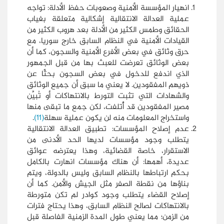
انهيار المؤسسة الأمنية وصعوبات حفظ الأدلة: تواجه
عملية العدالة الانتقالية إشكالية متعلقة بغياب
الحقائق وطمس الكثير من الأدلة بعد هروب الكثير من
القيادات الأمنية في النظام السابق خارج سوريا، مع
حرق وثائق في بعض الأفرع الأمنية والسجون، كما أن
بعض الوثائق تعرضت للعبث بها من قبل الجمهور
الذي اندفع للدخول في بعض السجون بحثًا عن
ذويهم المفقودين. لا يعني ما سبق أن جميع الوثائق
والشهادات التي تثبت التورط بالانتهاكات أو تُبيِّن
مصير المفقودين قد أُتلفت، لكن جمع ما تبقى منها
واستخراج المعلومات منه لن يكون عملية سهلة
(11)
.
عدم إصلاح المؤسسات: تطبيق العدالة الانتقالية
يتطلب وجود مؤسسات لديها الحد الأدنى من
الاستقرار، خاصة القضائية، وهذا يعترضه عوائق
عديدة، أهمها: أن هناك مؤسسات انهارت بالكامل
بحكم ارتباطها بالنظام السابق وليس بالدولة، ويتم
بناؤها من نقطة الصفر مثل الجيش والأمن. كما أن
إصلاح القضاء يتطلب وجود كوادر لم تكن متورطة
بالانتهاكات لصالح النظام السابق، وهذا يحتاج فترات
من الزمن؛ مما يعني طول المدة الزمنية الفاصلة قبل