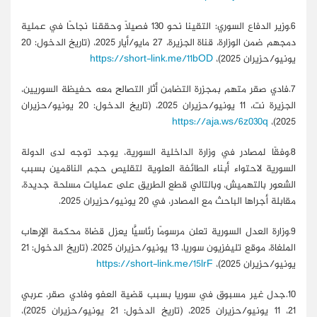
6.وزير الدفاع السوري: التقينا نحو 130 فصيلًا وحققنا نجاحًا في عملية
دمجهم ضمن الوزارة، قناة الجزيرة، 27 مايو/أيار 2025، (تاريخ الدخول: 20
يونيو/حزيران 2025)،
https://short-link.me/11bOD
7.فادي صقر متهم بمجزرة التضامن أثار التصالح معه حفيظة السوريين،
الجزيرة نت، 11 يونيو/حزيران 2025، (تاريخ الدخول: 20 يونيو/حزيران
https://aja.ws/6z030q
2025)،
8.وفقًا لمصادر في وزارة الداخلية السورية، يوجد توجه لدى الدولة
السورية لاحتواء أبناء الطائفة العلوية لتقليص حجم الناقمين بسبب
الشعور بالتهميش، وبالتالي قطع الطريق على عمليات مسلحة جديدة،
مقابلة أجراها الباحث مع المصادر، في 20 يونيو/حزيران 2025.
9.وزارة العدل السورية تعلن مرسومًا رئاسيًّا يعزل قضاة محكمة الإرهاب
الملغاة، موقع تليفزيون سوريا، 13 يونيو/حزيران 2025، (تاريخ الدخول: 21
يونيو/حزيران 2025)،
https://short-link.me/15lrF
10.جدل غير مسبوق في سوريا بسبب قضية العفو وفادي صقر، عربي
21، 11 يونيو/حزيران 2025، (تاريخ الدخول: 21 يونيو/حزيران 2025)،