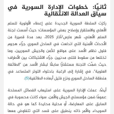
ثانيًا: خطوات الإدارة السورية في
سياق العدالة الانتقالية
ركزت السلطة السورية الجديدة على إعطاء الأولوية للسلم
الأهلي والاستقرار وإصلاح بعض المؤسسات؛ حيث أسست لجنة
السلم الأهلي، شهر مارس/آذار 2025، بعد مدة قصيرة من
الأحداث الأمنية التي اندلعت في الساحل السوري جرَّاء هجوم
فلول نظام الأسد على مواقع للأمن والجيش السوريين، وما
تخللها من سقوط قتلى مدنيين جرَّاء الاشتباكات بين الأطراف؛
حيث ضمَّت اللجنة مستشارًا سابقًا لبشار الأسد من "الطائفة
العلوية"، في إشارة إلى الرغبة باحتواء التوتر المتصاعد في
منطقة الساحل السوري ونزع فتيل أبعاده الطائفية
(5)
.
أيضًا، عملت الإدارة السورية على استيعاب الفصائل المسلحة
عمومًا ضمن مؤسستي الجيش والأمن، سواء كانت محسوبة في
السابق على المعارضة، أو محلية محايدة كما هو في حالة
السويداء. والأمر ذاته ينطبق على قسد التي تتفاوض معها