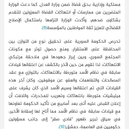
مسلكية وإدارية بحق قضاة ضمن وزارة العدل. كما دعت الوزارة
المتضررين من ممارسات أو انتهاكات القضاة المعزولين للتقدم
بشكاوى ضدهم، وأكدت الوزارة التزامها باستكمال الإصلاح
القضائي لتعزيز ثقة المواطنين بالمؤسسة
(9)
.
تحرص الحكومة السورية على تحقيق نوع من التوازن بين
المحافظة على الاستقرار، ومنع حصول توتر مع مكونات
المجتمع السوري، وبين إبراز جهودها في ملاحقة مرتبكي
الانتهاكات. لذا تقوم من حين لآخر بالكشف عن اعتقالها قيادات
سابقة في نظام الأسد متورطة بالانتهاكات، بالتوازي مع عقد
المصالحات والتفاهمات والعفو عن موقوفين، وكان آخر هذه
القيادات التي تم اعتقالها وسيم الأسد الذي كان يشرف على
ميليشيات متورطة بانتهاكات وتهريب للمخدرات. واللافت أن
إعلان القبض عليه أتى بعد أسابيع من تأكيد الحكومة تعاونها
مع قيادات سابقة في نظام الأسد مما أتاح لها إسقاط الأخير،
في سياق تبرير ظهور "فادي صقر" إلى جانب مسؤولين
حكوميين في العاصمة، دمشق
(10)
.