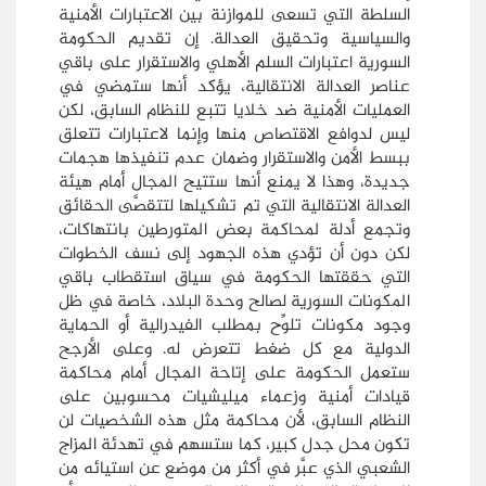
السلطة التي تسعى للموازنة بين الاعتبارات الأمنية
والسياسية وتحقيق العدالة. إن تقديم الحكومة
السورية اعتبارات السلم الأهلي والاستقرار على باقي
عناصر العدالة الانتقالية، يؤكد أنها ستمضي في
العمليات الأمنية ضد خلايا تتبع للنظام السابق، لكن
ليس لدوافع الاقتصاص منها وإنما لاعتبارات تتعلق
ببسط الأمن والاستقرار وضمان عدم تنفيذها هجمات
جديدة، وهذا لا يمنع أنها ستتيح المجال أمام هيئة
العدالة الانتقالية التي تم تشكيلها لتتقصَّى الحقائق
وتجمع أدلة لمحاكمة بعض المتورطين بانتهاكات،
لكن دون أن تؤدي هذه الجهود إلى نسف الخطوات
التي حققتها الحكومة في سياق استقطاب باقي
المكونات السورية لصالح وحدة البلاد، خاصة في ظل
وجود مكونات تلوِّح بمطلب الفيدرالية أو الحماية
الدولية مع كل ضغط تتعرض له. وعلى الأرجح
ستعمل الحكومة على إتاحة المجال أمام محاكمة
قيادات أمنية وزعماء ميليشيات محسوبين على
النظام السابق، لأن محاكمة مثل هذه الشخصيات لن
تكون محل جدل كبير، كما ستسهم في تهدئة المزاج
الشعبي الذي عبَّر في أكثر من موضع عن استيائه من