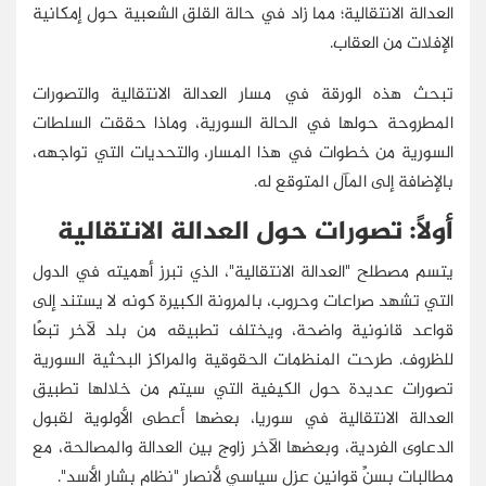
العدالة الانتقالية؛ مما زاد في حالة القلق الشعبية حول إمكانية
الإفلات من العقاب.
تبحث هذه الورقة في مسار العدالة الانتقالية والتصورات
المطروحة حولها في الحالة السورية، وماذا حققت السلطات
السورية من خطوات في هذا المسار، والتحديات التي تواجهه،
بالإضافة إلى المآل المتوقع له.
أولًا: تصورات حول العدالة الانتقالية
يتسم مصطلح "العدالة الانتقالية"، الذي تبرز أهميته في الدول
التي تشهد صراعات وحروب، بالمرونة الكبيرة كونه لا يستند إلى
قواعد قانونية واضحة، ويختلف تطبيقه من بلد لآخر تبعًا
للظروف. طرحت المنظمات الحقوقية والمراكز البحثية السورية
تصورات عديدة حول الكيفية التي سيتم من خلالها تطبيق
العدالة الانتقالية في سوريا، بعضها أعطى الأولوية لقبول
الدعاوى الفردية، وبعضها الآخر زاوج بين العدالة والمصالحة، مع
مطالبات بسنِّ قوانين عزل سياسي لأنصار "نظام بشار الأسد".