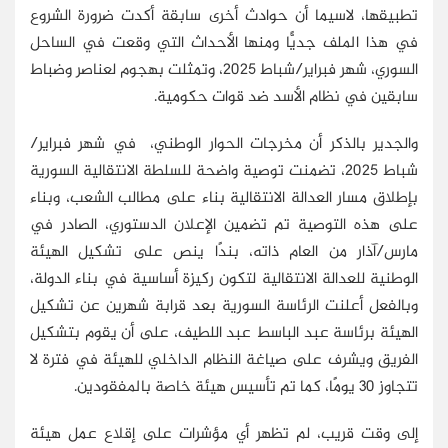
تطبيقها، لاسيما أن حوادث أخرى سابقة أكدت ضرورة الشروع
في هذا الملف جديًّا ومنها الأحداث التي وقعت في الساحل
السوري، شهر فبراير/شباط 2025، وتمثلت بهجوم لعناصر وضباط
سابقين في نظام الأسد ضد قوات حكومية.
والجدير بالذكر أن مخرجات الحوار الوطني، في شهر فبراير/
شباط 2025، تضمنت توصية واضحة للسلطة الانتقالية السورية
بإطلاق مسار العدالة الانتقالية بناء على مطالب الشعب، وبناء
على هذه التوصية تم تضمين الإعلان الدستوري، الصادر في
مارس/آذار من العام ذاته، بندًا ينص على تشكيل الهيئة
الوطنية للعدالة الانتقالية لتكون ركيزة أساسية في بناء الدولة،
وبالفعل أعلنت الرئاسة السورية بعد قرابة شهرين عن تشكيل
الهيئة برئاسة عبد الباسط عبد اللطيف، على أن يقوم بتشكيل
الفريق ويشرف على صياغة النظام الداخلي للهيئة في فترة لا
تتجاوز 30 يومًا، كما تم تأسيس هيئة خاصة بالمفقودين.
إلى وقت قريب، لم تظهر أي مؤشرات على إقلاع عمل هيئة