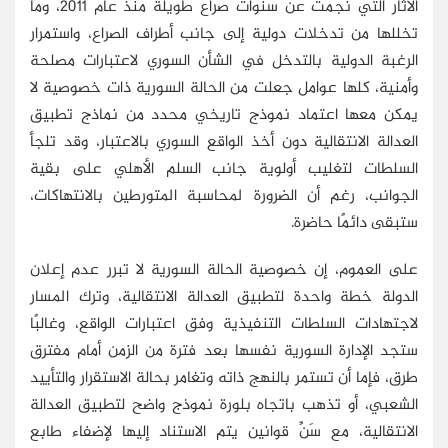
الآثار التي نجمت عن سنوات صراع طويلة منذ عام 2011، وما
تخللها من تدخلات دولية إلى جانب أطراف الصراع، واستمرار
الرغبة الدولية بالتدخل في الشأن السوري لاعتبارات مصلحة
وأمنية، كلها عوامل جعلت من الحالة السورية ذات خصوصية لا
يمكن معها اعتماد نموذج تاريخي محدد من نماذج تطبيق
العدالة الانتقالية دون أخذ الواقع السوري بالاعتبار، وقد تلجأ
السلطات لتغليب أولوية جانب السلم الأهلي على بقية
الجوانب، رغم أن الضرورة لمحاسبة المتورطين بالانتهاكات،
ستبقى دائمًا حاضرة.
على العموم، إن خصوصية الحالة السورية لا تبرر عدم إعلان
الدولة خطة واحدة لتطبيق العدالة الانتقالية، وترك المسار
لاجتهادات السلطات التنفيذية وفق اعتبارات الواقع، وغالبًا
ستجد الإدارة السورية نفسها بعد فترة من الزمن أمام مفترق
طرق، فإما أن تستمر بالنهج ذاته وتغامر بحالة الاستقرار والتأييد
الشعبي، أو تذهب باتجاه بلورة نموذج واضح لتطبيق العدالة
الانتقالية، مع سَنِّ قوانين يتم الاستناد إليها لإضفاء طابع