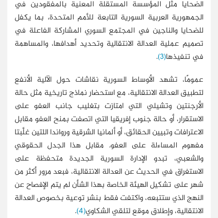
الضحايا مثل المؤسسة المستقلة المعنية بالمفقودين في
الجمهورية العربية السورية التابعة للأمم المتحدة، بما يكفل
للضحايا والناجين في المجتمع السوري المشاركة الفاعلة في
تصميم عملية العدالة الانتقالية وتحديد أهدافها، والمساهمة
في تنفيذها
(3)
.
عمومًا، تشهد الأوساط السورية نقاشات حول الآلية الأنفع
لتطبيق العدالة الانتقالية، مع استحضار نماذج تاريخية مثل حالة
الأرجنتين وتشيلي التي امتازت بتغليب جانب العفو على
الاستقرار، أو حالة جنوب إفريقيا التي اتصفت بمنح العفو مقابل
الاعترافات وتبيين الحقائق، أو ألمانيا الشرقية ورواندا اللتين غلَّبتا
مفهوم المساءلة على العفو. مقابل هذا الجدل الحقوقي
والشعبي، تبدو الإدارة السورية الجديدة متحفظة على
الاستغراق في الحديث عن العدالة الانتقالية، فبعد مرور أكثر من
شهر على تشكيل الهيئة الخاصة بهذا الشأن لم يتم الإفصاح عن
النهج الذي ستتبعه، واكتفت فقط بنشر توعية بخصوص العدالة
الانتقالية، وإطلاق موقع لتلقي الشكاوي
(4)
.