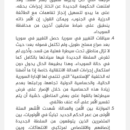
الرابعة التي كان يديرها شقيق بشار الأسد. وقد
امتنعت الحكومة الجديدة عن اتخاذ إجراءات بحقه،
على ما يبدو لتسهيل إنجاز تفاهمات مع الطائفة
الدرزية في الجنوب، ويمكن القول: إن الأمر ذاته
ينطبق على ضباط سابقين آخرين من محافظة
السويداء.
سياقات التغيير في سوريا: حصل التغيير في سوريا
بعد صراع مسلح طويل، ولم تكتمل فصوله بعد؛ حيث
لا تزال مناطق تحت سيطرة فعلية من قسد، وأخرى لم
تفرض السلطة الجديدة فيها سيادتها بالكامل كما
في حالة السويداء، وهذا بطبيعة الحال يحول دون
استكمال إجراءات العدالة الانتقالية خاصة إذا ما أضفنا
له الخلفية "الإسلامية" التي تنتمي لها الإدارة السورية
الحالية، والحساسية الدولية تجاهها، ورغبتها بعدم
زيادة هذه الحساسية من خلال الإصرار على فرض
سيطرتها بالقوة على بعض المناطق، خشية أن يتم
تفسير الأمر على أنه عنف طائفي.
الموازنة بين الأمن والعدالة: شهدت الأشهر الستة
الأولى من عمر الحكم الجديد تباينًا في الأولويات، بين
المتضررين الذين يتوقعون من السلطة الجديدة
إنصافهم والاقتصاص لمرتكبي الانتهاكات، وبين