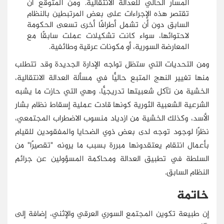
المسار الحالي للعدالة الانتقالية. ومن المتوقع أن
تقتصر هذه الإجراءات على بعض المرتبطين بالنظام
السابق دون أن تشمل أطرافًا أخرى تسعى الحكومة
لاحتوائها، سواء كانت تشكيلات عملت سابقًا مع
المعارضة السورية، أو مكونات عرقية وطائفية.
ومن التحديات التي ستظل تواجه الإدارة الجديدة وقد تتطلب
منها تغيير النهج المتبع حاليًّا في مسألة العدالة الانتقالية،
الخشية من تآكل شعبيتها تدريجيًّا، وهي التي حازت ما يشبه
الشرعية الشعبية الثورية كونها قادت عملية إسقاط نظام بشار
الأسد، وكذلك الخشية من ازدياد منسوب الاضطراب المجتمعي،
نظرًا لوجود توجه لدى بعض ذوي الضحايا والمفقودين للقيام
بأعمال انتقام يعتقدونها مبررة بسبب ما يرونه "تقصيرًا" من
السلطة في تطبيق العدالة ومحاكمة المسؤولين عن جرائم
النظام السابق.
خاتمة
إن طبيعة تكوين المجتمع السوري العرقي والإثني، إضافة إلى