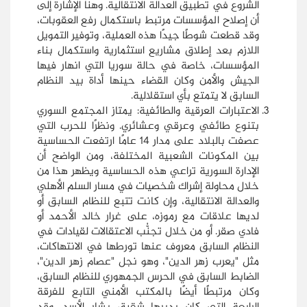
الشروع في تطبيق العدالة الانتقالية. وهنا الإشارة إلى
أن إصلاح المؤسسات مرتبط باستكمال رفع العقوبات،
وقد قطعت شوطًا جيدًا هذه العملية، وتوفير التمويل
اللازم بعد إطلاق مشاريع استثمارية واستكمال بناء
المؤسسات، خاصة في حالة سوريا التي انهار فيها
الجيش والأمن وكان القضاء حينها أداة بيد النظام
السابق لا يتمتع بأي استقلالية.
الاعتبارات العرقية والطائفية: يمتاز المجتمع السوري
بتنوع طائفي وعرقي وعشائري. ونظرًا للحرب التي
عصفت بالبلاد على مدار 14 عامًا ارتفعت الحساسية
بين المكونات الشعبية المختلفة، ومن الواضح أن
الإدارة السورية تراعي هذه الحساسية ويظهر هذا من
خلال محاولة إشراك شخصيات في مسار السلم الأهلي
والعدالة الانتقالية، وإن كانت تتبع للنظام السابق أو
لديها علاقات مع رموزه، على غرار خالد الأحمد أو
فادي صقر. أو من خلال تجنُّب الاعتقالات لقيادات في
النظام السابق معروف عنها تورطها في الانتهاكات،
مثل "يعرب زهر الدين"، وهو نجل "عصام زهر الدين"،
الضابط السابق في الحرس الجمهوري للنظام السابق،
وكان مرتبطًا أيضًا بالمكتب الأمني التابع للفرقة