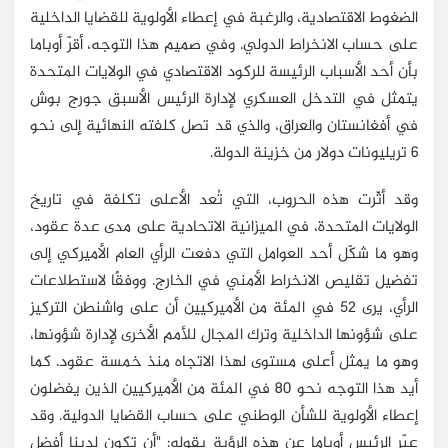
الضغوط الاقتصادية، والرغبة في إعطاء الأولوية للقضايا الداخلية
على حساب الانخراط الدولي. وفي صميم هذا التوجه، أقرّ أوباما
بأن أحد الأسباب الرئيسة للركود الاقتصادي في الولايات المتحدة
يتمثل في التدخل العسكري لإدارة الرئيس الأسبق جورج بوش
في أفغانستان والعراق، والذي قد تصل كلفته النهائية إلى نحو
6 تريليونات دولار من خزينة الدولة.
وقد أثّرت هذه الحروب، التي تُعد الأعلى تكلفة في تاريخ
الولايات المتحدة، في الميزانية الاتحادية على مدى عدة عقود،
وهو ما شكّل أحد العوامل التي دفعت الرأي العام الأميركي إلى
تفضيل تقليص الانخراط الأمني في الخارج. ووفقًا لاستطلاعات
الرأي، يرى 52 في المئة من الأميركيين أن على واشنطن التركيز
على شؤونها الداخلية وترك المجال للأمم الأخرى لإدارة شؤونها،
وهو ما يمثل أعلى مستوى لهذا الاتجاه منذ خمسة عقود. كما
أيد هذا التوجه نحو 80 في المئة من الأميركيين الذين يفضلون
إعطاء الأولوية للشأن الوطني على حساب القضايا الدولية. وقد
عبّر الرئيس أوباما عن هذه الرؤية بقوله: "أن تكون لدينا أفضل