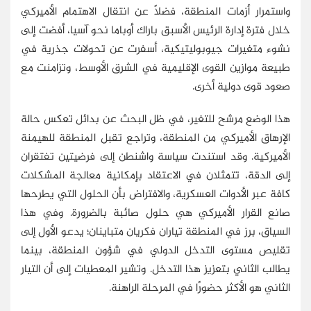
واستمرار أزمات المنطقة، فضلًا عن انتقال الاهتمام الأميركي
خلال فترة إدارة الرئيس الأسبق باراك أوباما نحو آسيا، أفضت إلى
نشوء متغيرات جيوبوليتيكية، أسفرت عن تحولات جذرية في
طبيعة موازين القوى الإقليمية في الشرق الأوسط، وتزامنت مع
صعود قوى دولية أخرى.
هذا الوضع مرشح للتغير، في ظل البحث عن بدائل تعكس حالة
الإرهاق الأميركي من المنطقة، وتراجع تقبل المنطقة للهيمنة
الأميركية. وقد استندت سياسة واشنطن إلى فرضيتين تفتقران
إلى الدقة، تتمثلان في الاعتقاد بإمكانية معالجة المشكلات
كافة عبر الأدوات العسكرية، والافتراض بأن الحلول التي يطرحها
صانع القرار الأميركي هي حلول صائبة بالضرورة. وفي هذا
السياق، برز في المنطقة تياران فكريان متباينان؛ يدعو الأول إلى
تقليص مستوى التدخل الدولي في شؤون المنطقة، بينما
يطالب الثاني بتعزيز هذا التدخل. وتشير المعطيات إلى أن التيار
الثاني هو الأكثر حضورًا في المرحلة الراهنة.