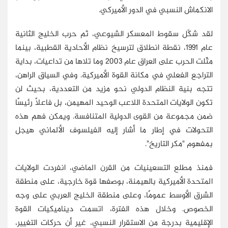
الانكماش النسبي في الدور الأميركي.
لقد شكّل سقوط المعسكر الشيوعي، ثم حرب الخليج الثانية
عام 1991، نقطة انطلاق لترسيخ نظام الأحادية القطبية، بينما
مثّلت الحرب على العراق عام 2003 وما تلاها من تداعيات، بداية
التراجع الفعلي في مكانة القوة الأميركية. وفي السياق الراهن،
تتجه بنية النظام الدولي نحو مزيد من التعددية، بحيث لن
تكون الولايات المتحدة اللاعب الوحيد المهيمن، بل فاعلًا رئيسًا
ضمن مجموعة من القوى الدولية المتنافسة. ويمكن فهم هذه
التحولات في إطار ما أشار إليه الفيلسوف الألماني هيجل
بمفهوم "مكر التاريخ".
فمنذ مطلع التسعينيات من القرن الماضي، انفردت الولايات
المتحدة الأميركية بالهيمنة، بوصفها قوة خارجية، على منطقة
الشرق الأوسط عمومًا، وعلى منطقة الخليج العربي على وجه
الخصوص. وخلال هذه الفترة، اتسمت ديناميكيات القوة
الإقليمية بدرجة من الاستقرار النسبي، غير أن حركات التغيير،