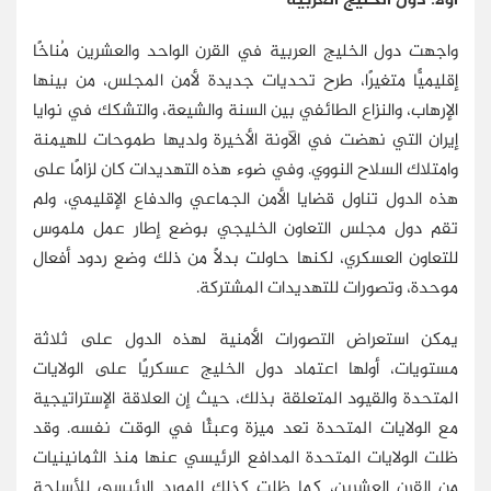
أولًا: دول الخليج العربية
واجهت دول الخليج العربية في القرن الواحد والعشرين مُناخًا
إقليميًّا متغيرًا، طرح تحديات جديدة لأمن المجلس، من بينها
الإرهاب، والنزاع الطائفي بين السنة والشيعة، والتشكك في نوايا
إيران التي نهضت في الآونة الأخيرة ولديها طموحات للهيمنة
وامتلاك السلاح النووي. وفي ضوء هذه التهديدات كان لزامًا على
هذه الدول تناول قضايا الأمن الجماعي والدفاع الإقليمي، ولم
تقم دول مجلس التعاون الخليجي بوضع إطار عمل ملموس
للتعاون العسكري، لكنها حاولت بدلًا من ذلك وضع ردود أفعال
موحدة، وتصورات للتهديدات المشتركة.
يمكن استعراض التصورات الأمنية لهذه الدول على ثلاثة
مستويات، أولها اعتماد دول الخليج عسكريًا على الولايات
المتحدة والقيود المتعلقة بذلك، حيث إن العلاقة الإستراتيجية
مع الولايات المتحدة تعد ميزة وعبئًا في الوقت نفسه. وقد
ظلت الولايات المتحدة المدافع الرئيسي عنها منذ الثمانينيات
من القرن العشرين، كما ظلت كذلك المورد الرئيسي للأسلحة