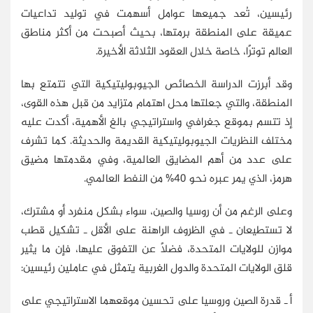
رئيسين، تُعد جميعها عوامل أسهمت في توليد تداعيات
عميقة على المنطقة برمتها، بحيث أصبحت من أكثر مناطق
العالم توترًا، خاصة خلال العقود الثلاثة الأخيرة.
وقد أبرزت الدراسة الخصائص الجيوبوليتيكية التي تتمتع بها
المنطقة، والتي جعلتها محل اهتمام متزايد من قبل هذه القوى،
إذ تتسم بموقع جغرافي واستراتيجي بالغ الأهمية، أكدت عليه
مختلف النظريات الجيوبوليتيكية القديمة والحديثة. كما تشرف
على عدد من أهم المضايق العالمية، وفي مقدمتها مضيق
هرمز، الذي يمر عبره نحو 40% من النفط العالمي.
وعلى الرغم من أن روسيا والصين، سواء بشكل منفرد أو مشترك،
لا تستطيعان ـ في الظروف الراهنة على الأقل ـ تشكيل قطب
موازن للولايات المتحدة، فضلًا عن التفوق عليها، فإن ما يثير
قلق الولايات المتحدة والدول الغربية يتمثل في عاملين رئيسين:
أ ـ قدرة الصين وروسيا على تحسين موقعهما الاستراتيجي على