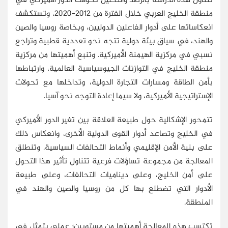
تتناول هذه الدراسة بالرصد والتحليل تحولات الدور الأميركي في
منطقة الخليج العربي خلال الفترة من 2012–2020، وتستكشف
انعكاساتها على أدوار الفاعلين الدوليين، وبخاصة روسيا والصين
والهند، في سياق بيئة دولية تتجه نحو تعددية قطبية وتراجع
نسبي في مركزية الهيمنة الأميركية. وتنبع أهميتها من مركزية
منطقة الخليج في التوازنات الجيوسياسية العالمية، وارتباطها
بأمن الطاقة ومسارات التجارة الدولية، وتداخلها مع تحولات
الإستراتيجية الأميركية، ولا سيما إعادة التوجه نحو آسيا.
تتمحور الإشكالية حول طبيعة العلاقة بين تغير الدور الأميركي
في الخليج وتصاعد أدوار القوى الدولية الأخرى، وانعكاس ذلك
على بنية الأمن الإقليمي وأنماط التحالفات السياسية. وتنطلق
المعالجة من مجموعة تساؤلات فرعية تتناول تأثير هذا التحول
على أمن الخليج، وعلى ديناميات التحالفات، وعلى طبيعة
الأدوار التي تضطلع بها كل من روسيا والصين والهند في
المنطقة.
تكتسب هذه المعالجة أهميتها من مستويين؛ عملي يتمثل في