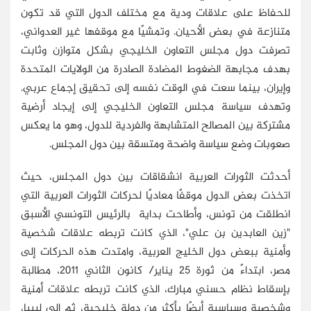
للحفاظ على علاقات ودية مع مختلف الدول التي قد تكون
متنازعة في بعض الأحيان. وتمشيًا مع موقفها غير العدواني،
تصرفت دول مجلس التعاون الخليجي بشكل متوازن وثابت
بهدف مجابهة الضغوط المضادة الصادرة من الولايات المتحدة
وإيران، بينما سعت في الوقت نفسه إلى تحقيق إجماع عربي.
وتهدف سياسة مجلس التعاون الخليجي إلى إيجاد أرضية
مشتركة بين المصالح المتشابهة والفردية للدول، وهو ما يعكس
صعوبات وضع سياسة واضحة ومتسقة بين دول المجلس.
أحدثت الثورات العربية انشقاقات بين دول المجلس، حيث
اتخذت بعض الدول موقفًا معاديًا لحركات الثورات العربية التي
انطلقت من تونس، وأطاحت بداية بالرئيس التونسي الأسبق
"زين العابدين بن علي"، الذي كانت تربطه علاقات شخصية
وأمنية ببعض دول الخليج العربية، وامتدت هذه الحركات إلى
مصر، ابتداءً من ثورة 25 يناير/ كانون الثاني 2011، مطالبة
بإسقاط نظام حسني مبارك، الذي كانت تربطه علاقات أمنية
وشخصية وسياسية أيضًا بأكثر من دولة خليجية، ثم إلى ليبيا،