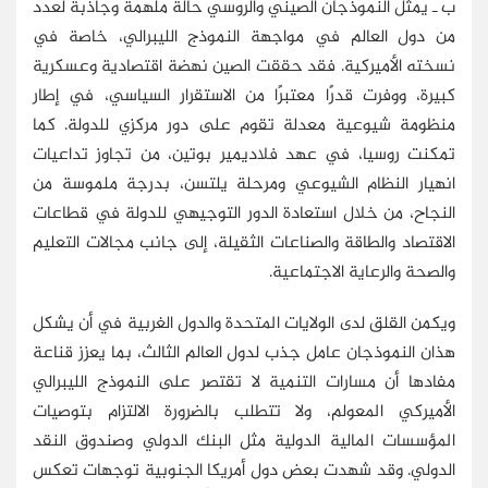
ب ـ يمثل النموذجان الصيني والروسي حالة ملهمة وجاذبة لعدد
من دول العالم في مواجهة النموذج الليبرالي، خاصة في
نسخته الأميركية. فقد حققت الصين نهضة اقتصادية وعسكرية
كبيرة، ووفرت قدرًا معتبرًا من الاستقرار السياسي، في إطار
منظومة شيوعية معدلة تقوم على دور مركزي للدولة. كما
تمكنت روسيا، في عهد فلاديمير بوتين، من تجاوز تداعيات
انهيار النظام الشيوعي ومرحلة يلتسن، بدرجة ملموسة من
النجاح، من خلال استعادة الدور التوجيهي للدولة في قطاعات
الاقتصاد والطاقة والصناعات الثقيلة، إلى جانب مجالات التعليم
والصحة والرعاية الاجتماعية.
ويكمن القلق لدى الولايات المتحدة والدول الغربية في أن يشكل
هذان النموذجان عامل جذب لدول العالم الثالث، بما يعزز قناعة
مفادها أن مسارات التنمية لا تقتصر على النموذج الليبرالي
الأميركي المعولم، ولا تتطلب بالضرورة الالتزام بتوصيات
المؤسسات المالية الدولية مثل البنك الدولي وصندوق النقد
الدولي. وقد شهدت بعض دول أمريكا الجنوبية توجهات تعكس