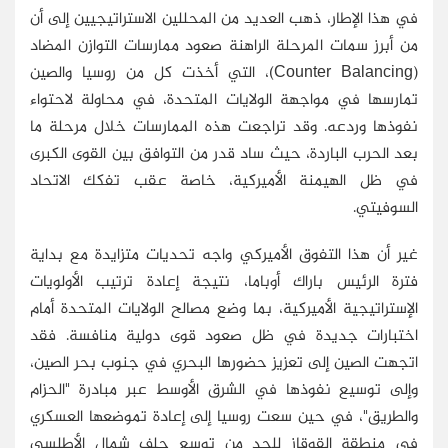
في هذا الإطار، ذهب العديد من المحللين الاستراتيجيين إلى أن
من أبرز سمات المرحلة الراهنة صعود ممارسات التوازن المضاد
(Counter Balancing)، التي أخذت كل من روسيا والصين
تمارسها في مواجهة الولايات المتحدة، في محاولة لاحتواء
نفوذها وردعه. وقد تراجعت هذه الممارسات خلال مرحلة ما
بعد الحرب الباردة، حيث ساد قدر من التوافق بين القوى الكبرى
في ظل الهيمنة الأميركية، خاصة عقب تفكك الاتحاد
السوفيتي.
غير أن هذا التفوق الأميركي واجه تحديات متزايدة مع بداية
فترة الرئيس باراك أوباما، نتيجة إعادة ترتيب الأولويات
الإستراتيجية الأميركية، بما وضع مصالح الولايات المتحدة أمام
اختبارات جديدة في ظل صعود قوى دولية منافسة. فقد
اتجهت الصين إلى تعزيز حضورها البحري في جنوب بحر الصين،
وإلى توسيع نفوذها في الشرق الأوسط عبر مبادرة "الحزام
والطريق"، في حين سعت روسيا إلى إعادة تموضعها العسكري
في منطقة القوقاز للحد من توسع حلف شمال الأطلسي