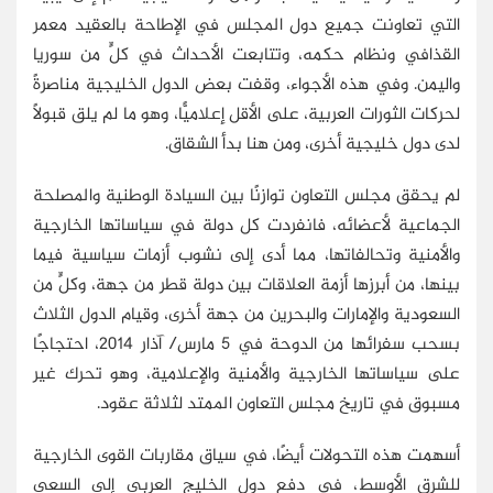
التي تعاونت جميع دول المجلس في الإطاحة بالعقيد معمر
القذافي ونظام حكمه، وتتابعت الأحداث في كلٍّ من سوريا
واليمن. وفي هذه الأجواء، وقفت بعض الدول الخليجية مناصرةً
لحركات الثورات العربية، على الأقل إعلاميًّا، وهو ما لم يلق قبولًا
لدى دول خليجية أخرى، ومن هنا بدأ الشقاق.
لم يحقق مجلس التعاون توازنًا بين السيادة الوطنية والمصلحة
الجماعية لأعضائه، فانفردت كل دولة في سياساتها الخارجية
والأمنية وتحالفاتها، مما أدى إلى نشوب أزمات سياسية فيما
بينها، من أبرزها أزمة العلاقات بين دولة قطر من جهة، وكلٍّ من
السعودية والإمارات والبحرين من جهة أخرى، وقيام الدول الثلاث
بسحب سفرائها من الدوحة في 5 مارس/ آذار 2014، احتجاجًا
على سياساتها الخارجية والأمنية والإعلامية، وهو تحرك غير
مسبوق في تاريخ مجلس التعاون الممتد لثلاثة عقود.
أسهمت هذه التحولات أيضًا، في سياق مقاربات القوى الخارجية
للشرق الأوسط، في دفع دول الخليج العربي إلى السعي