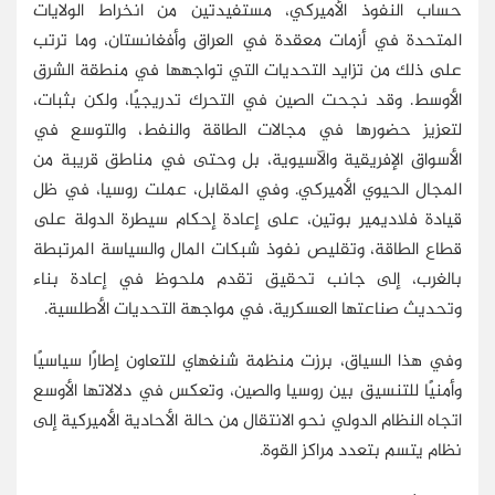
حساب النفوذ الأميركي، مستفيدتين من انخراط الولايات
المتحدة في أزمات معقدة في العراق وأفغانستان، وما ترتب
على ذلك من تزايد التحديات التي تواجهها في منطقة الشرق
الأوسط. وقد نجحت الصين في التحرك تدريجيًا، ولكن بثبات،
لتعزيز حضورها في مجالات الطاقة والنفط، والتوسع في
الأسواق الإفريقية والآسيوية، بل وحتى في مناطق قريبة من
المجال الحيوي الأميركي. وفي المقابل، عملت روسيا، في ظل
قيادة فلاديمير بوتين، على إعادة إحكام سيطرة الدولة على
قطاع الطاقة، وتقليص نفوذ شبكات المال والسياسة المرتبطة
بالغرب، إلى جانب تحقيق تقدم ملحوظ في إعادة بناء
وتحديث صناعتها العسكرية، في مواجهة التحديات الأطلسية.
وفي هذا السياق، برزت منظمة شنغهاي للتعاون إطارًا سياسيًا
وأمنيًا للتنسيق بين روسيا والصين، وتعكس في دلالاتها الأوسع
اتجاه النظام الدولي نحو الانتقال من حالة الأحادية الأميركية إلى
نظام يتسم بتعدد مراكز القوة.