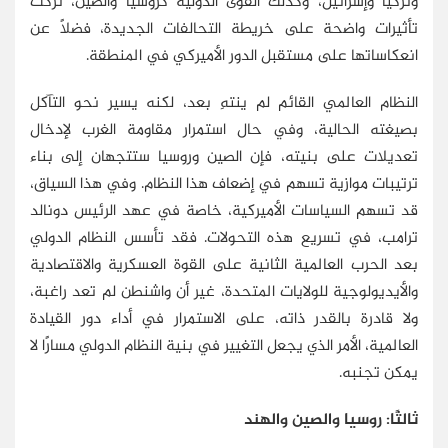
وتركيا وإسرائيل، وكذلك القوى الدولية كروسيا والصين، تركت
تأثيرات واضحة على خريطة التحالفات الجديدة، فضلًا عن
انعكاساتها على مستقبل الدور الأميركي في المنطقة.
النظام العالمي القائم لم ينتهِ بعد، لكنه يسير نحو التآكل
بصيغته الحالية، وفي حال استمرار مقاومة الغرب لإدخال
تعديلات على بنيته، فإن الصين وروسيا ستتجهان إلى بناء
ترتيبات موازية تسهم في إضعاف هذا النظام. وفي هذا السياق،
قد تسهم السياسات الأميركية، خاصة في عهد الرئيس دونالد
ترامب، في تسريع هذه التحولات. فقد تأسس النظام الدولي
بعد الحرب العالمية الثانية على القوة العسكرية والاقتصادية
والأيديولوجية للولايات المتحدة، غير أن واشنطن لم تعد راغبة،
ولا قادرة بالقدر ذاته، على الاستمرار في أداء دور القيادة
العالمية، الأمر الذي يجعل التغيير في بنية النظام الدولي مسارًا لا
يمكن تجنبه.
ثالثًا: روسيا والصين والهند