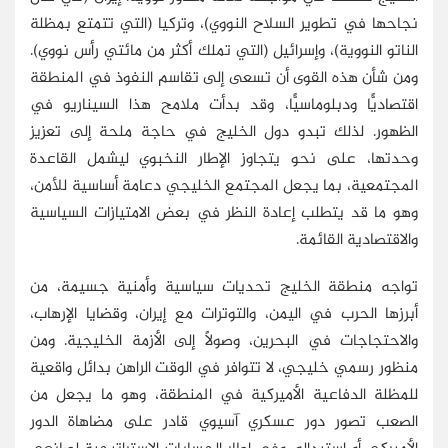
نجاحها في تطوير السلاح النووي)، وتركيا (التي تتمتع بمظلة
الناتو النووية)، وإسرائيل (التي تملك أكثر من مائتي رأس نووي).
ومن شأن هذه القوى أن تسعى إلى تقاسم النفوذ في المنطقة
اقتصاديًّا ودبلوماسيًّا، وقد بدأت ملامح هذا السيناريو في
الظهور. لذلك تبدو دول الخليج في حاجة ملحة إلى تعزيز
وحدتها، على نحو يتجاوز الإطار النخبوي ليشمل القاعدة
المجتمعية، بما يجعل المجتمع الخليجي دعامة أساسية للأمن،
وهو ما قد يتطلب إعادة النظر في بعض الامتيازات السياسية
والاقتصادية القائمة.
تواجه منطقة الخليج تحديات سياسية وأمنية جسيمة، من
أبرزها الحرب في اليمن، والتوترات مع إيران، وقضايا الإرهاب،
والاحتجاجات في البحرين، وصولًا إلى الأزمة الخليجية. ومن
منظور رسمي خليجي، لا تتوافر في الوقت الراهن بدائل واقعية
للمظلة الدفاعية الأميركية في المنطقة، وهو ما يجعل من
الصعب تصور دور عسكري آسيوي قادر على مضاهاة الدور