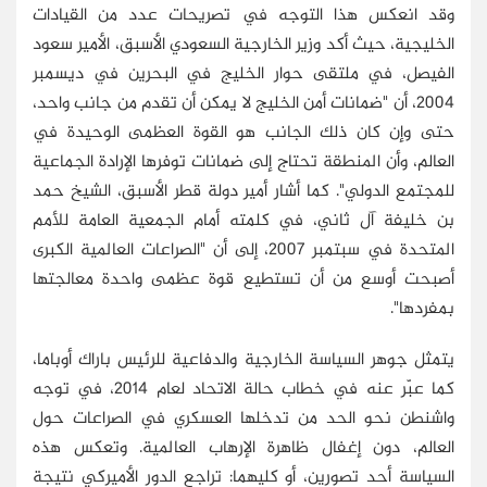
وقد انعكس هذا التوجه في تصريحات عدد من القيادات
الخليجية، حيث أكد وزير الخارجية السعودي الأسبق، الأمير سعود
الفيصل، في ملتقى حوار الخليج في البحرين في ديسمبر
2004، أن "ضمانات أمن الخليج لا يمكن أن تقدم من جانب واحد،
حتى وإن كان ذلك الجانب هو القوة العظمى الوحيدة في
العالم، وأن المنطقة تحتاج إلى ضمانات توفرها الإرادة الجماعية
للمجتمع الدولي". كما أشار أمير دولة قطر الأسبق، الشيخ حمد
بن خليفة آل ثاني، في كلمته أمام الجمعية العامة للأمم
المتحدة في سبتمبر 2007، إلى أن "الصراعات العالمية الكبرى
أصبحت أوسع من أن تستطيع قوة عظمى واحدة معالجتها
بمفردها".
يتمثل جوهر السياسة الخارجية والدفاعية للرئيس باراك أوباما،
كما عبّر عنه في خطاب حالة الاتحاد لعام 2014، في توجه
واشنطن نحو الحد من تدخلها العسكري في الصراعات حول
العالم، دون إغفال ظاهرة الإرهاب العالمية. وتعكس هذه
السياسة أحد تصورين، أو كليهما: تراجع الدور الأميركي نتيجة