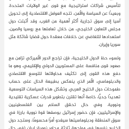
لتأسيس شراكات استراتيجية مع قوى غير الولايات المتحدة.
وبعيدًا عن السياسة والأمن، تتجه العوامل الاقتصادية إلى تحويل
آسيا إلى سوق تجارية أكثر أهمية من الغرب. وقد أثبتت دول
مجلس التعاون الخليجي، من خلال تعاملها مع روسيا والصين،
استعدادها للتغاضي عن خلافات معقدة حول قضايا شائكة مثل
سوريا وإيران.
ولسوء حظ الدول الخليجية، فإن تراجع الدور الأميركي تزامن مع
صعود قوى منافسة على المستويين الدولي والإقليمي، وهو ما
دفع هذه القوى إلى تكثيف محاولاتها للتوسع الاقتصادي
والدبلوماسي، الأمر الذي ينعكس بطبيعة الحال على حساب
طموحات دول الخليج العربي. وتشكل هذه السياسات التوسعية
تهديدًا جديًّا، خاصة أنها تقترن بتطوير قدرات عسكرية تقليدية
ونووية. وفي حال تحقق السلام بين الفلسطينيين
والإسرائيليين، فإن حضور إسرائيل بوصفها قوة نووية بارزة في
سوق المنطقة ودبلوماسيتها سيغدو أمرًا محسومًا، وستجد دول
الخليج نفسها في مواجهة ثلاثة محاور نووية: إيران (في حال