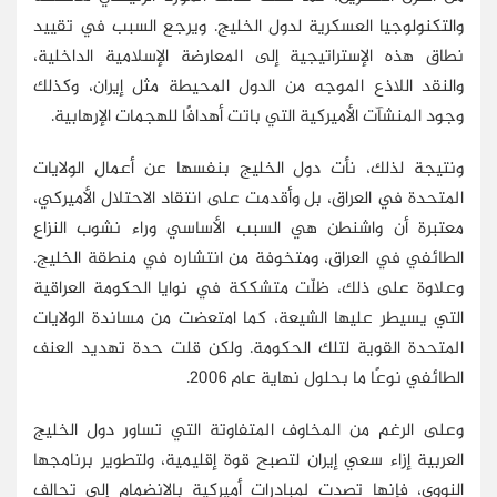
والتكنولوجيا العسكرية لدول الخليج. ويرجع السبب في تقييد
نطاق هذه الإستراتيجية إلى المعارضة الإسلامية الداخلية،
والنقد اللاذع الموجه من الدول المحيطة مثل إيران، وكذلك
وجود المنشآت الأميركية التي باتت أهدافًا للهجمات الإرهابية.
ونتيجة لذلك، نأت دول الخليج بنفسها عن أعمال الولايات
المتحدة في العراق، بل وأقدمت على انتقاد الاحتلال الأميركي،
معتبرة أن واشنطن هي السبب الأساسي وراء نشوب النزاع
الطائفي في العراق، ومتخوفة من انتشاره في منطقة الخليج.
وعلاوة على ذلك، ظلّت متشككة في نوايا الحكومة العراقية
التي يسيطر عليها الشيعة، كما امتعضت من مساندة الولايات
المتحدة القوية لتلك الحكومة. ولكن قلت حدة تهديد العنف
الطائفي نوعًا ما بحلول نهاية عام 2006.
وعلى الرغم من المخاوف المتفاوتة التي تساور دول الخليج
العربية إزاء سعي إيران لتصبح قوة إقليمية، ولتطوير برنامجها
النووي، فإنها تصدت لمبادرات أميركية بالانضمام إلى تحالف