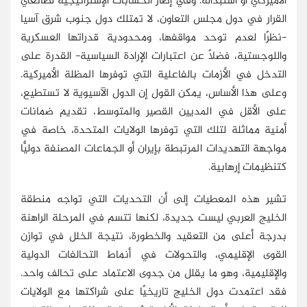
الأميركي أو استبداله. وفي إطار الحسابات الإستراتيجية لصانعي
القرار في دول مجلس التعاون، لا تمتلك دول جنوب شرق آسيا
-نظرًا لعدم توحد مواقفها، ومحدودية قدراتها العسكرية
واللوجستية، فضلًا عن اعتبارات الإرادة السياسية- القدرة على
التدخل في الأزمات بالفاعلية التي توفرها المظلة الأميركية.
وعلى هذا الأساس، يمكن القول إن الدول الآسيوية لا تستطيع،
على الأقل في المديين القصير والمتوسط، تقديم ضمانات
أمنية مماثلة لتلك التي توفرها الولايات المتحدة، خاصة في
مواجهة التهديدات المرتبطة بإيران أو الجماعات المصنفة دوليًّا
كتنظيمات إرهابية.
تشير هذه المعطيات إلى أن التحديات التي تواجه منطقة
الخليج العربي ليست جديدة، لكنها تتسم في المرحلة الراهنة
بدرجة أعلى من التعقيد والخطورة، نتيجة الخلل في توازن
القوى الإقليمي، والتحولات في أنماط التحالفات الدولية
والإقليمية، وهو ما يقلل من جدوى الاعتماد على تحالف واحد.
فقد اعتمدت دول الخليج تاريخيًا على شراكتها مع الولايات