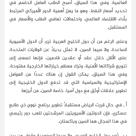
العالمية. وفي هذا السياق، أصبح الطلب العامل الحاسم في
تحديد أسعار النفط، وهو ما يعزز أهمية الدور الأميركي المرتبط
بأداء الاقتصاد العالمي، واحتمالات تعافي الطلب والأسعار في
المستقبل.
وعلى الرغم من أن دول الخليج العربية ترى أن الدول الآسيوية
الصاعدة، ولا سيما الصين، لا تمثل بديلًا عن الولايات المتحدة،
على الأقل خلال عقد أو عقدين قادمين، فإنها تسعى إلى
تنويع شراكاتها الأمنية، وترك معظم خياراتها الخارجية مفتوحة.
وفي هذا السياق، يمكن القول إن هناك عددًا من العوامل
الإستراتيجية والسياسية التي قد تدفع الدول الخليجية إلى
تطوير علاقات أوثق مع دول آسيا، خاصة الصين، من أبرزها:
أ ـ في حال قررت الرياض مستقبلًا تطوير برنامج نووي ذي طابع
عسكري، فإن الدولتين الآسيويتين المرشحتين للعب دور رئيسي
في هذا المجال هما الصين وباكستان.
ب ـ تُعد دول الخليج العربي، ولا سيما السعودية وقطر، من بين