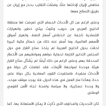
مناهض لإيران لإدانتها علنًا، وفضّلت التقارب بحذر مع إيران عن
طريق التصالح معها.
وعلى الرغم من كل الأحداث الجسام التي تعرضت لها منطقة
الخليج العربي من حروب، وتلوث بيئي خطير، وانهيارات
اقتصادية ناجمة عن انخفاض أسعار النفط، وانهيار أسواق
الأسهم العالمية، وما أسفر عنه ذلك من خسائر مالية كبيرة
لحقت بدول الخليج العربية لم يتخذ صناع القرار في دول
المجلس التدابير اللازمة لحماية دولهم ومواطنيهم من الأخطار
المحدقة بهم. وعلى الرغم من ذلك أيضًا، لم يُشكّل صنّاع القرار
هيئة موحدة لمواجهة الأزمات، فقد تعاملت كل دولة مع
الأحداث منفردة، فاستفردت القوى المعادية بكل دولة على
حدة، وهكذا سار العمل في هذه الدول، فلا يوجد موقف موحد،
ولا وحدة عسكرية، ولا سياسة واضحة تجاه الأمن القومي
الوطني.
لكن التحديات والمخاوف التي ذُكرت لا يمكن الاستهانة بها، كما