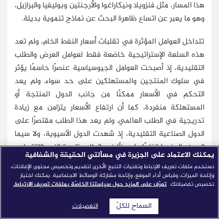
هذا المسار، مثل فنزويلا ونيكاراغوا والأرجنتين وبوليفيا والبرازيل،
وهو ما يعبر عن اتساع ظاهرة البحث عن نماذج تنموية بديلة.
تتداخل العوامل المؤثرة في تقلبات أسعار النفط الخام، ولم تعد
هذه السلعة الإستراتيجية خاضعة فقط لعوامل العرض والطلب
التقليدية، إذ أصبحت العوامل الجيوسياسية عنصرًا حاسمًا يؤثر
في سلوك المنتجين والمستهلكين على حد سواء. ولم يعد
التحكم في الأسعار ممكنًا من جانب الدول المنتجة أو
المستهلكة منفردة، كما أن ارتفاع الأسعار يتزامن مع زيادة
تدريجية في الطلب العالمي. ولم يعد هذا الطلب مقتصرًا على
الدول الصناعية التقليدية، إذ شهدت الدول الآسيوية، ولا سيما
الصين والهند، ارتفاعًا ملحوظًا في الطلب نتيجة النمو الاقتصادي
يمكنك الاعتماد على الجزيرة في مسألتي الحقيقة والشفافية
المتسارع، إلى جانب اقتصادات شرق آسيا الصاعدة.
نستخدم ملفات تعريف الارتباط وتقنيات التتبع الأخرى لتقديم وتخصيص محتوى الإعلانات،
وإتاحة الميزات، وقياس أداء الموقع، وإتاحة مشاركة الوسائط الاجتماعية. يمكنك اختيار
وقد أصبحت الصين والهند من أبرز المنافسين للولايات المتحدة
تخصيص تفضيلاتك.
تعرّف على المزيد حول سياستنا الخاصّة بملفات تعريف الارتباط.
في استهلاك الطاقة، كما انخرطتا في شراكات متعددة مع دول
السماح للكلّ
التفضيلات
مجلس التعاون الخليجي في الصناعات المرتبطة بالنفط، إضافة