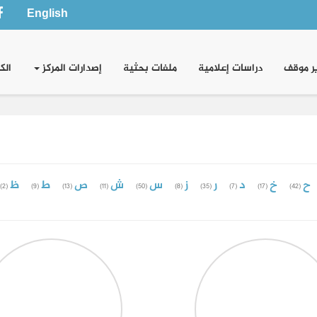
English
ر موقف
دراسات إعلامية
ملفات بحثية
إصدارات المركز
الك
ح
خ
د
ر
ز
س
ش
ص
ط
ظ
(2)
(9)
(13)
(11)
(50)
(8)
(35)
(7)
(17)
(42)