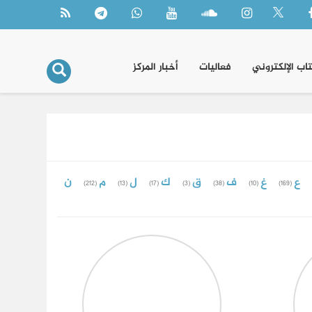
تاب الإلكتروني
فعاليات
أخبار المركز
ع
غ
ف
ق
ك
ل
م
ن
(212)
(13)
(17)
(3)
(38)
(10)
(169)