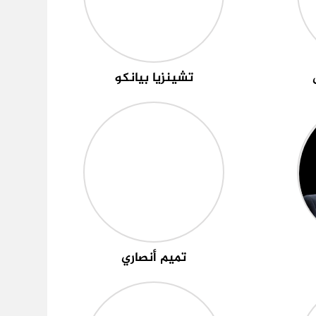
تشينزيا بيانكو
تميم أنصاري