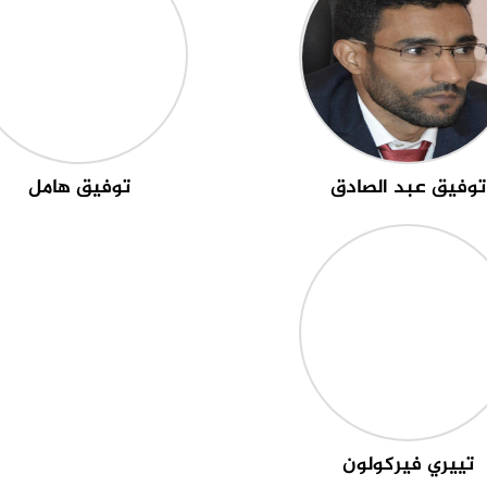
توفيق عبد الصادق
توفيق هامل
تييري فيركولون