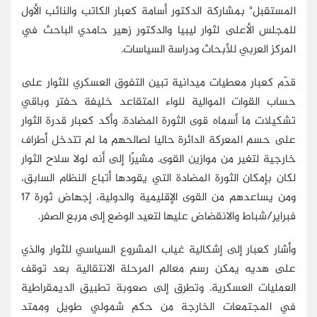
المستقبل" بمشاركة الدكتور أسامة كعبار الكاتب والنائب الأول
للمجلس الأعلى لثوار ليبيا والدكتور زهير حامدي الباحث في
المركز العربي للأبحاث ودراسة السياسات.
قدّم كعبار معطيات ميدانية تبين التفوق العسكري للثوار على
حساب القوات الموالية للواء المتقاعد خليفة حفتر وباقي
تشكيلات ما أسماه قوى الثورة المضادة. وأكد كعبار قدرة الثوار
على حسم المعركة الدائرة حاليا لصالحهم ما لم تتدخل أطراف
خارجية لتغير من موازين القوى. مشيرًا إلى أنه لولا سلاح الثوار
لكان بإمكان الثورة المضادة التي يقودها أتباع النظام السابق،
ومن يساعدهم من القوى الإقليمية والدولية، إجهاض ثورة 17
فبراير/شباط والانقضاض عليها لتعيد الوضع إلى مربع الصفر.
وأشار كعبار إلى إشكالية غياب المشروع السياسي للثوار والذي
على هديه يمكن رسم معالم المرحلة الانتقالية بعد توقف
العمليات العسكرية. وتطرق إلى صعوبة تطبيق الديمقراطية
في المجتمعات الخارجة من حكم شمولي طويل وممتد