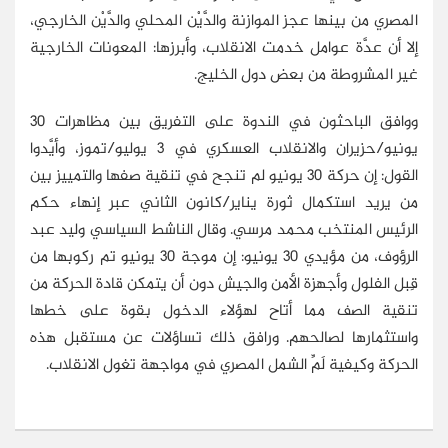
المصري من بينها عجز الموازنة والدَّيْن المحلي والدَّيْن الخارجي،
إلا أن عدَّة عوامل خدمت الانقلاب، وأبرزها: المعونات الخارجية
غير المشروطة من بعض دول الخليج.
ووافق الباحثون في الندوة على التفريق بين مظاهرات 30
يونيو/حزيران والانقلاب العسكري في 3 يوليو/تموز، وأيَّدوا
القول: إن حركة 30 يونيو لم تنجح في تنقية صفها والتمييز بين
من يريد استكمال ثورة يناير/كانون الثاني عبر إنهاء حكم
الرئيس المنتخب محمد مرسي. وقال الناشط السياسي وليد عبد
الرؤوف، من مؤيدي 30 يونيو: إن موجة 30 يونيو تم ركوبها من
قِبل الفلول وأجهزة الأمن والجيش دون أن يتمكن قادة الحركة من
تنقية الصف مما أتاح لهؤلاء الدخول بقوة على خطها
واستثمارها لصالحهم. ورافق ذلك تساؤلات عن مستقبل هذه
الحركة وكيفية لَمِّ الشمل المصري في مواجهة تغول الانقلاب.