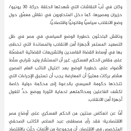
وكان في لُبِّ النقاشات التي شهدتها الحلقة حركة 30 يونيو/
حزيران ومصيرها، كما دخل المتحاورون في نقاش معمَّق حول
وضع الانقلاب سياسيًّا وقانونيًّا واقتصاديًّا.
وناقش الباحثون خطورة الوضع السياسي في مصر في ظل
التصعيد المستمر لأجهزة أمن الانقلاب والمساندة التي تحظى
بها في أوساط القضاة الفاسدين والتشريعات القضائية المفصَّلة
على مقاس الحكم العسكري، غير أن المستشار وليد شرابي سلَّط
الأضواء على خطورة الوضع بعد اغتيال النائب العام المصري
هشام بركات معتبِرًا أن المعارضة يجب أن تستبق الإجراءات التي
تتخذها حكومة السيسي بالدعوة إلى محكمة دولية خاصة
لكشف الفاعلين ومحاكمتهم لحماية الثورة ووضع حدٍّ لتغول
أجهزة أمن الانقلاب.
أمَّا عن انعكاس سنتين من الحكم العسكري على أوضاع مصر
الاقتصادية؛ فقد رأى مصطفى عبد السلام، الكاتب الصحفي
المتخصص في الاقتصاد، أن مجموعة من الأزمات حلَّت بالاقتصاد