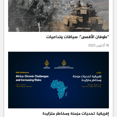
"طوفان الأقصى": سياقات وتداعيات
18 أكتوبر 2023
إفريقيا: تحديات مزمنة ومخاطر متزايدة