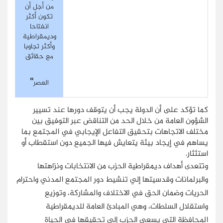
من أجل أن
تكون أكثر
انفتاحا
وديمقراطية
وأكثر تجاوبا
مع حقائق
"
العصر
كما تؤكد على أن الدولة يجب أن يتوقف دورها عند تسيير
الشؤون العامة من خلال الحد من التناقض عبر التوفيق بين
مختلف الاتجاهات بتحقيق التفاعل الإيجابي في المجتمع بما
يساهم في إيجاد بيئة يتعايش فيها الجميع دون استقطاب أو
استئثار.
وتتعدى أهداف ديمقراطية الحزب من الانتخابات ونزاهتها
والبرلمانات وقدسيتها إلي تنشيط دور المجتمع المدني واحترام
الحريات وضمان الحق في الاختلاف والمشاركة، وتوزيع
واستقلال السلطات، وهي المبادئ العامة للديمقراطية
المحافظة التي يسعى الحزب إلى تحقيقها في الحياة