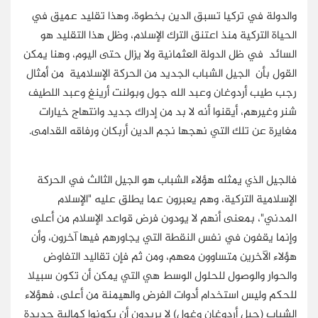
والدولة في تركيا تسبق الدين بخطوة، وهذا تقليد عميق في
الحياة التركية منذ اعتنق الترك الإسلام، وظل هذا التقليد هو
السائد في ظل الدولة العثمانية ولا يزال حتى اليوم، وهنا يمكن
القول بأن الجيل الشباب الجديد من الحركة الإسلامية من أمثال
رجب طيب أردوغان وعبد الله جول وبولنت أرينغ وعبد اللطيف
شنر وغيرهم، أيقنوا أنه لا بد من إدراك جديد وانتهاج خيارات
مغايرة عن تلك التي نهجها نجم الدين أربكان ورفاقه القدامى.
فالجيل الذي يمثله هؤلاء الشباب هو الجيل الثالث في الحركة
الإسلامية التركية، وهم يعبرون عما يطلق عليه "الإسلام
المدني"، بمعنى أنهم لا يودون فرض قواعد الإسلام من أعلى
وإنما يقفون في نفس النقطة التي يجاورهم فيها آخرون، وأن
هؤلاء الآخرين متساوون معهم، ومن ثم فإن تقاليد التفاوض
والحوار والوصول للحلول الوسط هي التي يمكن أن تكون سبيلا
للحكم وليس استخدام أدوات الفرض والهيمنة من أعلى، فهؤلاء
الشباب (جيل أردوغان وغول) لا يريدون أن يكونوا كمالية جديدة