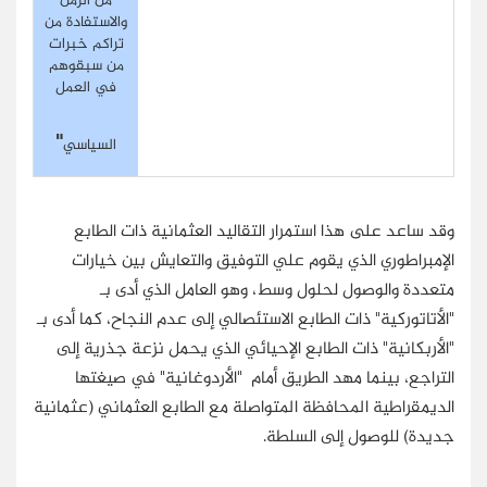
من الزمن
والاستفادة من
تراكم خبرات
من سبقوهم
في العمل
"
السياسي
وقد ساعد على هذا استمرار التقاليد العثمانية ذات الطابع
الإمبراطوري الذي يقوم علي التوفيق والتعايش بين خيارات
متعددة والوصول لحلول وسط، وهو العامل الذي أدى بـ
"الأتاتوركية" ذات الطابع الاستئصالي إلى عدم النجاح، كما أدى بـ
"الأربكانية" ذات الطابع الإحيائي الذي يحمل نزعة جذرية إلى
التراجع، بينما مهد الطريق أمام "الأردوغانية" في صيغتها
الديمقراطية المحافظة المتواصلة مع الطابع العثماني (عثمانية
جديدة) للوصول إلى السلطة.