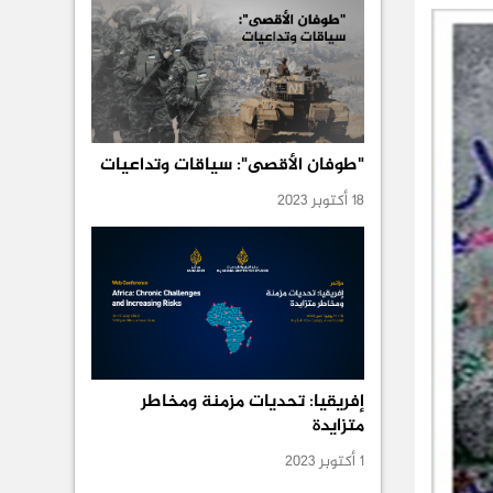
"طوفان الأقصى": سياقات وتداعيات
18 أكتوبر 2023
إفريقيا: تحديات مزمنة ومخاطر
متزايدة
1 أكتوبر 2023