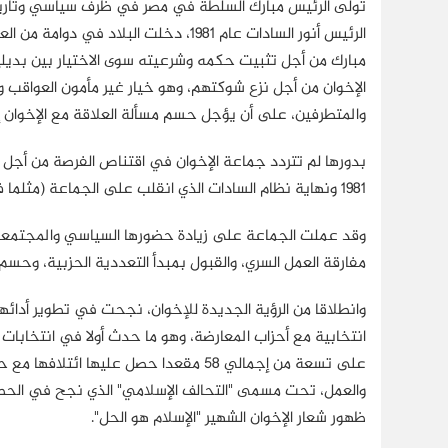
تولى الرئيس مبارك السلطة في مصر في ظرف سياسي وتاريخي
الرئيس أنور السادات عام 1981، دخلت ال
مبارك من أجل تثبيت حكمه وشرعيته سوى الاختيار بين بديل
الإخوان من أجل نزع شوكتهم، وهو خيار غير مأمون العواقب وق
والمتطرفين، على أن يؤجل حسم مسألة العلاقة مع الإخوان إلى 
بدورها لم تتردد جماعة الإخوان في اقتناص الفرصة من أجل إ
1981 ونهاية نظام السادات الذي انقلب على الجماعة (مثلما فعل مع معظم القوى السياسية) أواخر أيامه.
وقد عملت الجماعة على زيادة حضورها السياسي والمجتمعي 
مفارقة العمل السري، والقبول بمبدأ التعددية الحزبية، وحس
ظهور شعار الإخوان الشهير "الإسلام هو الحل".