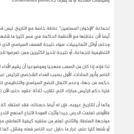
وسياسات السخط أو ما يعرف بـcontentious politics.
لجماعة "الإخوان المسلمين" علاقة خاصة مع التاريخ، ليس فقط
أيضا لأن علاقتها مع الأنظمة الحاكمة في مصر كثيرا ما شابه
وحتى أوائل الثمانينيات، سواء نتيجة العسف السياسي الذي 
التنظيمية للجماعة، أو نتيجة لتحيز الكثيرين ممن تعرضوا للجم
لذا فإنه إذا كان من الصعب منهجيا وموضوعيا أن يقيم الأدا
الناصر وأنور السادات، الأول بسبب العداء الشخصي للرئيس عبد
حكمه من جهة، وعدم اكتمال النضج السياسي والتنظيمي للج
فترة حكم الرئيس مبارك، التي تقارب ثلاثة عقود حتى الآن 
وكما أن للتاريخ عيوبه، فإن له أيضا حسناته، فقد استفاد كل
فالأولى تعلمت الدرس جيدا وآثرت العودة لاتباع المنهج التد
مواجهة السلطة. والثاني تعلم من سلفيه كيفية التعاطي 
أو شلها كليا على غرار ما حاول عبد الناصر فعله وفشل، كم