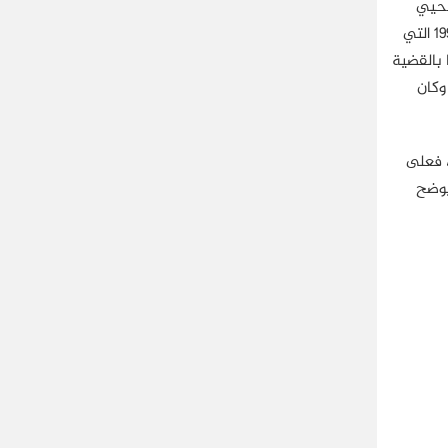
محيي
الدين حامد. وفي العام 1995 شهدت الجماعة أول محاكمة عسكرية في عهد مبارك، ضمن ما عرف بالقضايا العسكرية 8 و11 و13 للعام 1995 التي
ها بالقضية
 العسكري، وكان
 فعلى
يوضح