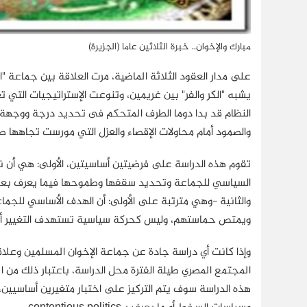
مبارك والإخوان.. خبرة الثلاثين عاما (الجزيرة)
على مدار العقود الثلاثة الماضية، مرت العلاقة بين جماعة "
يشبه "الكر والفر" بين غريمين، وتنوعت الإستراتيجيات التي
النظام قد بدا دوما الطرف المتحكم فى تحديد درجة ووجهة ال
والصمود أمام محاولات الإقصاء والعزل التي مورست تجاهها طي
تقوم هذه الدراسة على فرضيتين أساسيتين، الأولى: هي أن 
والثانية -وهي مترتبة على الأولى: أن الهدف الأساسي للجم
ويمتص حماستهم، وليس كحركة سياسية تستهدف التغيير أو حر
وإذا كانت أي دراسة جادة عن جماعة الإخوان المسلمين وعلاقت
المجتمع المصري طيلة الفترة محل الدراسة، باعتبار ذلك من 