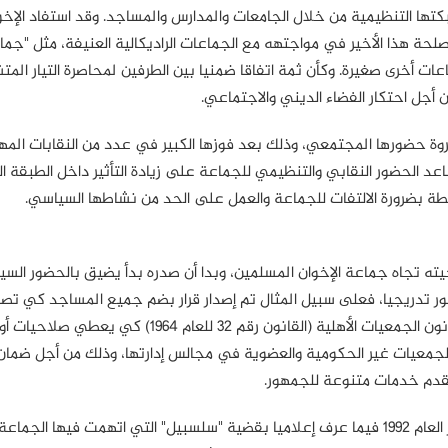
ها التنظيمية من خلال الجامعات والمدارس والمساجد. وقد استفاد الإخو
حة هذا الأخير في مواجتهه مع الجماعات الراديكالية العنيفة، مثل "جما
عات أخرى صغيرة. وكأن ثمة اتفاقا ضمنيا بين الطرفين لمحاصرة التيار المت
 أجل احتكار الفضاء الديني والاجتماعي.
روة حضورها المجتمعي، وذلك بعد فوزها الكبير في عدد من النقابات المه
ساعد الحضور النقابي والتنظيمي للجماعة على زيادة التأثير داخل الطبقة
سلطة بضرورة الالتفات للجماعة والعمل على الحد من نشاطها السياسي.
يجيته تجاه جماعة الإخوان المسلمين، وبدا أن صدره بدأ يضيق بالحضور الس
ر تدريجيا، فعلى سبيل المثال تم إصدار قرار بضم جميع المساجد كي ت
إشراف وزارة الأوقاف المصرية، كما تم إدخال تعديلات على قانون الجمعيات الأهلية (القانون رقم 32 للعام 1964) كي ي
الجمعيات غير الحكومية والعضوية في مجالس إدارتها، وذلك من أجل ضمان
 تقدم خدمات متنوعة للجمهور.
وقد جاءت نقطة الصدام الأولى لنظام مبارك مع الإخوان أواخر العام 1992 فيما عرف إعلاميا بقضية "سلسبيل" التي اتهمت فيها 