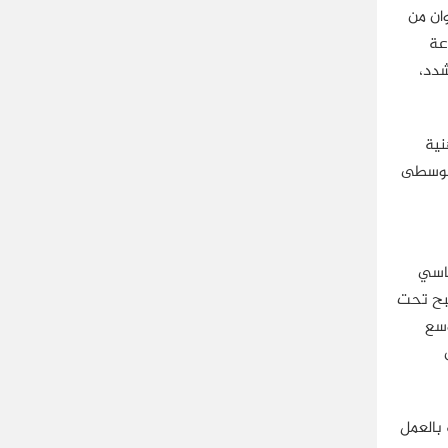
ان من
عة
شدد،
نية
 الوسطى
ياسي
صبح تحت
عطي صلاحيات أوسع
الجماعة بالعمل