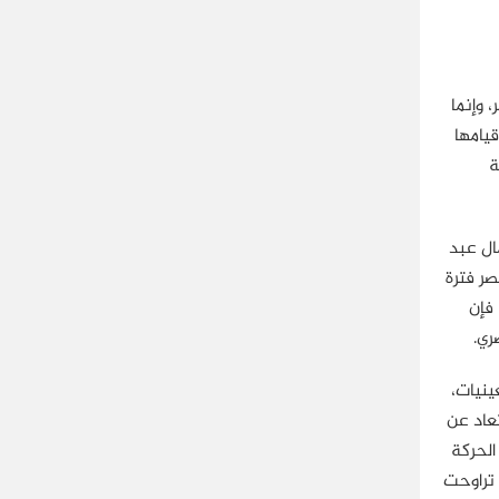
 وإنما
قيامها
ة
ال عبد
صر فترة
فإن
ري.
ينيات،
تعاد عن
لحركة
 تراوحت