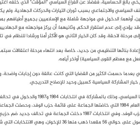
 بالغ الحساسية، ففضلا عن الفراغ السياسي "المؤقت" الذي خلفه اغتي
بلاد في دوامة من العنف السياسي والاجتماعي بسبب ثوران التيارات والحركات الجهادية. ولم ي
ين، أولهما: الدخول في مواجهة شاملة مع الإسلاميين بجميع أطيافهم بم
د يؤدي إلى عدم استقرار الحكم. وثانيهما: أن يركز مواجهته مع الجهاديي
مرحلة لاحقة. وقد كان الخيار الثاني هو الأكثر أمنا ورشادا للنظام في تلك
عادة بنائها التنظيمي من جديد، خاصة بعد انتهاء مرحلة اعتقالات سبتمب
بعدما حسمت الكثير من القضايا التي كانت عالقة دون إجابات واضحة، و
م خيار المشاركة السياسية كسبيل وحيد للإصلاح التدريجي.
وانطلاقا من الرؤية الجديدة للإخوان، نجحت في تطوير أدائها السياسي، وذلك بالمشاركة في انتخابات 1984 و1987 وال
انتخابية مع أحزاب المعارضة، وهو ما حدث أولا في انتخابات العام 1984 التي خاضتها الجماعة على قائمة حزب الوفد، وحصلت ا
على تسعة من إجمالي 58 مقعدا حصل عليها ائتلافها مع حزب الوفد. وفي انتخابات 1987 دخلت الجماعة في تحالف جدي
والعمل، تحت مسمى "التحالف الإسلامي" الذي نجح في الحصول على حوالي 56 مقعدا ذهب منها 36 للإخوان، وهي الا