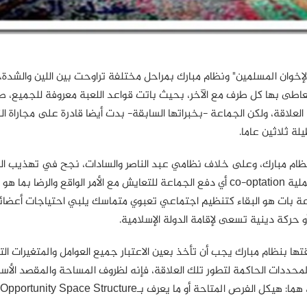
الإخوان المسلمين" ونظام مبارك بمراحل مختلفة تراوحت بين اللين والشدة، 
 تعاطى بها كل طرف مع الآخر، بحيث باتت قواعد اللعبة معروفة للجميع، 
علاقة، ولكن الجماعة -بخبراتها السابقة- بدت أيضا قادرة على مجاراة ال
لة ثلاثين عاما.
نظام مبارك، وعلى خلاف نظامي عبد الناصر والسادات، نجح في تهذيب ا
السياسي للجماعة وتحديد سقفها وطموحها فيما يعرف بعملية co-optation أي دفع الجماعة للتعايش مع الأمر الواقع والرضا بم
اعة بات هو البقاء كتنظيم اجتماعي تعبوي متماسك يلبي احتياجات أعضائ
كة دينية تسعى لإقامة الدولة الإسلامية.
ها بنظام مبارك يجب أن تأخذ بعين الاعتبار جميع العوامل والمتغيرات الت
المحددات الحاكمة لتطور تلك العلاقة، فإنه لظروف المساحة والمقصد الأ