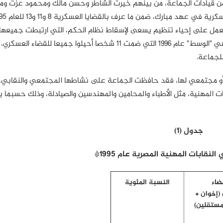
من قيادات الجماعة، من بينهم خيرت الشاطر وحسن مالك ومحمود عزت و
ضاء الجماعة بتهمة العمل على إحياء تنظيم يسعى لإسقاط نظام الحكم، التي ارتبطت جميع
136 للعام 1995 أمن دولة عليا، تلتها قضية تأسيس حزب سياسي "الوسط" عام 1996 التي ضمت 11 شخصا أحيلوا جميعا للقضاء
لجماعة.
 أو مجتمعي لها، فقد حافظت الجماعة على نشاطها المجتمعي والنقابي،
 المهنية، مثل الأطباء والمحامين والمهندسين والصيادلة، وذلك حسبما 
جدول (1)
لنقابات المهنية المصرية عام 1995*
ضاء
النسبة المئوية
 (إخوان +
مستقلين)