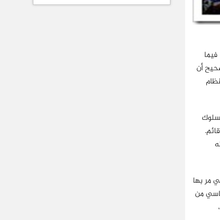
فيما
صحيح أن
نظام
لسلوك
ا هو قائم.
ه
ي مر بها
ساسي من
هذه الدراسة سوف يتم التركيز على اختبار متغيرين أساسيين، هما: هيكل الفرص المتاحة أو ما يعرف بـOpportunity Space Structure،