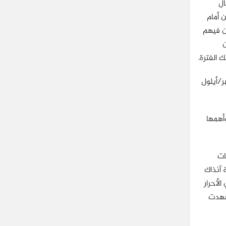
ال
كن أمام
ن فيهم
ن
 الفترة.
ر/أيلول
أهمها
دخول في تحالفات
لجماعة آنذاك
د ضم حزبي الأحرار
نتخابات التي شهدت