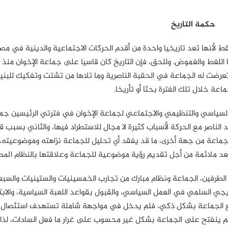
حكمة التاريخ
 لأنها تعد تاريخيا واحدة من أقدم الحركات الاجتماعية والدينية في مصر،
ا اللغط والغموض. وللحق، فإن التاريخ كان قاسيا على جماعة الإخوان منذ 
تعرضت له الجماعة في الحقبة الناصرية وما تلاها من تشتت وتفكيك للبني
اعة خلال تلك الفترة بحثا أو تأريخا.
ء السياسي والتنظيمي والاجتماعي لجماعة الإخوان في فترتي الرئيسين جم
 الناصر مع الحركة لأسباب كثيرة لا مجال للاستطراد فيها، والثاني بسبب ق
ماعة من جهة أخرى، ما قد يفقد أي تحليل للجماعة نزاهته وموضوعيته، 
تعد ملائمة من أجل تقديم رؤية موضوعية للجماعة وعلاقتها بالنظام المص
ا الطرفين، الجماعة ونظام مبارك من تجارب الخمسينيات والستينيات والسبع
ريجي السلمي في العمل السياسي، والقبول بقواعد اللعبة السياسية، والاب
مع الجماعة بشكل ذكي، فلم يدخل في مواجهة شاملة تستهدف استئصال ا
ا لم ينفتح على الجماعة بشكل غير محسوب على غرار ما فعل السادات، لذا