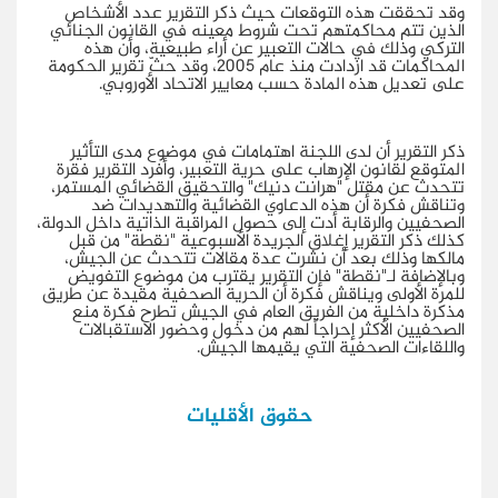
وقد تحققت هذه التوقعات حيث ذكر التقرير عدد الأشخاص
الذين تتم محاكمتهم تحت شروط معينه في القانون الجنائي
التركي وذلك في حالات التعبير عن أراء طبيعية، وأن هذه
المحاكمات قد ازدادت منذ عام 2005، وقد حثّ تقرير الحكومة
على تعديل هذه المادة حسب معايير الاتحاد الأوروبي.
ذكر التقرير أن لدى اللجنة اهتمامات في موضوع مدى التأثير
المتوقع لقانون الإرهاب على حرية التعبير، وأفرد التقرير فقرة
تتحدث عن مقتل "هرانت دنيك" والتحقيق القضائي المستمر،
وتناقش فكرة أن هذه الدعاوي القضائية والتهديدات ضد
الصحفيين والرقابة أدت إلى حصول المراقبة الذاتية داخل الدولة،
كذلك ذكر التقرير إغلاق الجريدة الأسبوعية "نقطة" من قبل
مالكها وذلك بعد أن نشرت عدة مقالات تتحدث عن الجيش،
وبالإضافة لـ"نقطة" فإن التقرير يقترب من موضوع التفويض
للمرة الأولى ويناقش فكرة أن الحرية الصحفية مقيدة عن طريق
مذكرة داخلية من الفريق العام في الجيش تطرح فكرة منع
الصحفيين الأكثر إحراجاً لهم من دخول وحضور الاستقبالات
واللقاءات الصحفية التي يقيمها الجيش.
حقوق الأقليات