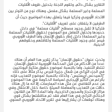
التقارير بشكل دائم، وتقوم اللجنة بتحليل ظروف الأقليات
المسلمة وغير المسلمة بشكل مفصل، وهناك نوع من التوتر بين
الاتحاد الأوروبي وتركيا فيما يتعلق بهذه المواضيع حيث أن
الطرفين لا يتفقان على تعريف "الأقليات".
فتركيا لا تقبل وجود مصطلح "أقليات مسلمة" في داخل
حدودها وتحاول التعامل مع الموضوع (حقوق الأقليات المسلمة
وغير المسلمة) داخل إطار حقوق الإنسان وأما الطرف الأوروبي
فيصرّ على وجود الأقليات المسلمة وثقافتهم وحقوقهم
الدينية.
وتحت عنوان "حقوق الإنسان" يذكر تقرير هذا العام أن هناك
عدداً من الأحكام من قبل المحكمة الأوروبية لحقوق الإنسان
تنتظر التنفيذ، وأما بالنسبة لموضوع حقوق ملكية اليونانيين
في الجزء التركي من شمال جزيرة قبرص يذكر مثالاً على ذلك
"إكسيدنس أريستيس"، وكذلك بالنسبة لموضوع التعذيب فإنه
بالرغم من التأثير الإيجابي لسياسة الحكومة في هذا الموضوع
من عدم التغاضي عن مثل هذه الممارسات، إلا أنه ما زال هناك
حالات من التعذيب والمعاملة السيئة خاصة خلال الاعتقال وفي
مراكز الإحتجاز والسجون الخارجية، وأما المادة 301 من القانون
الجنائي التركي في هذا العام فقد تم مناقشتها بشكل قوي
وهناك توقعات أن يشار إليها في تقرير الاتحاد الأوروبي السنوي.