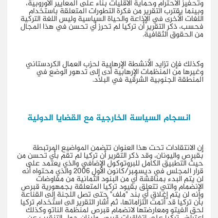
وتحفيز الاحترام وحماية الأقليات بناء على المعايير الأوروبية،
وبينما يقترب التقرير من فكرة التطورات المتعلقة باستخدام
اللغات الأخرى في الإذاعة والحياة السياسية وليس اللغة التركية
فحسب، ذكر التقرير أن تركيا لم تحرز أي تحسن في هذا المجال
من الحقوق الثقافية.
وكذلك فإن تزايد الأنشطة الإرهابية لحزب العمال الكردستاني
وغيرها من المنظمات الإرهابية أدى إلى تدهور الوضع في
المنطقة الجنوبية الشرقية في البلاد.
انسجام السياسة الخارجية مع القضايا الدولية
إن الانتقادات تحت هذا العنوان تتضمن المواضيع المرتبطة
بقبرص واليونان، وقد ذكر التقرير أن تركيا لم تقم بأي تحسن من
حيث التطبيق الكامل للبروتوكول الإضافي والذي يعتمد على
قرار المجلس في ديسمبر/كانون الأول 2006 والذي محتواه أنه
لن يتم البدء بمناقشة أي من البنود الثمانية من مفاوضات
الانضمام والتي تتعلق بقيود تركيا المتعلقة بجمهورية قبرص
وأنه لن يتم إغلاق أي بند "ملف" حتى تصل اللجنة إلى القناعة
بأن تركيا قد أتمت التزاماتها، ثم أشار التقرير الى استخدام تركيا
لحق الفيتو ومعارضتها لانضمام قبرص لمنظمة الناتو وكذلك