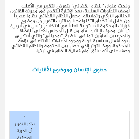
وتحت عنوان "النظام القضائي" يتعرض التقرير في الأغلب
لوصف التطورات السلبية، بعد الإشارة للتقدم في مدونة القانون
الجنائي التركي وتطبيقه، وجعل النظام القضائي نظاما عصريا
من خلال استخدام التكنولوجيا. ويقترب التقرير من موضوع
قرارات المحكمة الدستورية العليا في انتخاب الرئيس في أبريل/
نيسان، وصرف النائب العام من قبل المجلس الأعلى للقضاة
والمدعيين العامّين كما في "قضية شمدينلي" والتي أدت إلى
ردود أفعال سياسية قوية ووجود ادّعاءات تشكك في نزاهة
المحكمة. وهذا التوتر الذي حصل بين الحكومة والنظام القضائي
وصف على أنه عائق أمام فعالية النظام في تركيا.
حقوق الإنسان وموضوع الأقليات
"
يذكر التقرير
أن الحرية
الصحفية