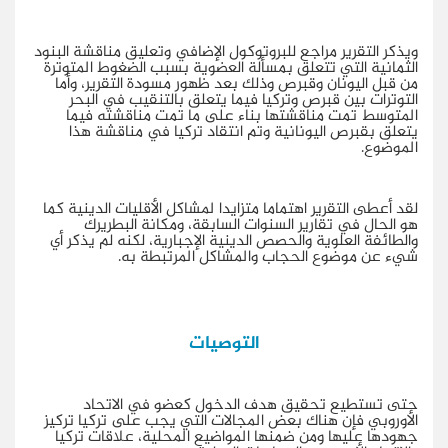
ويذكر التقرير مراجع للبروتوكول الإضافي وتعليق مناقشة البنود
الثمانية التي تتعلق بمسألة العضوية بسبب الضغوط المتوترة
من قبل اليونان وقبرص وذلك بعد ظهور مسودة التقرير، وأما
التوترات بين قبرص وتركيا فيما يتعلق بالتنقيب في البحر
المتوسط تمت مناقشتها بناء على ما تمت مناقشته فيما
يتعلق بقبرص اليونانية وتم انتقاد تركيا في مناقشة هذا
الموضوع.
لقد أعطى التقرير اهتماما متزايدا لمشاكل الأقليات الدينية كما
هو الحال في تقارير السنوات السابقة، ومكانة البطريرك
والطائفة العلوية والحصص الدينية الإجبارية، لكنه لم يذكر أي
شيء عن موضوع الحجاب والمشاكل المرتبطة به.
التوصيات
حتى تستطيع تحقيق هدف الدخول كعضو في الاتحاد
الأوروبي فإن هناك بعض المجالات التي يجب على تركيا تركيز
جهودها عليها ومن ضمنها المواضيع المحلية، علاقات تركيا