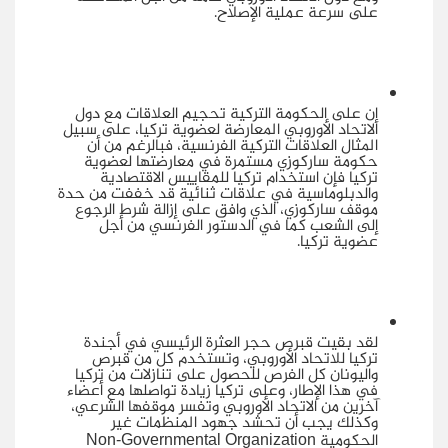
على سرعة عملية الإصلاح.
إن على الحكومة التركية تحجيم العلاقات مع دول
الاتحاد الأوروبي المعارضة لعضوية تركيا، على سبيل
المثال العلاقات التركية الفرنسية، فبالرغم من أن
حكومة ساركوزي مستمرة في معارضتها لعضوية
تركيا فإن استخدام تركيا للمقاييس الاقتصادية
والدبلوماسية في علاقات ثنائية قد خففت من حدة
موقف ساركوزي، الذي وافق على إزالة شرط الرجوع
إلى الشعب كما في الدستور الفرنسي من أجل
عضوية تركيا.
لقد بقيت قبرص حجر العثرة الرئيسي في أجندة
تركيا للاتحاد الأوروبي، وتستخدم كل من قبرص
واليونان كل الفرص للحصول على تنازلات من تركيا
في هذا الإطار، وعلى تركيا زيادة تواصلها مع أعضاء
آخرين من الاتحاد الأوروبي وتفسر موقفها الشرعي،
وكذلك يجب أن تحشد جهود المنظمات غير
الحكومية
Non-Governmental Organization