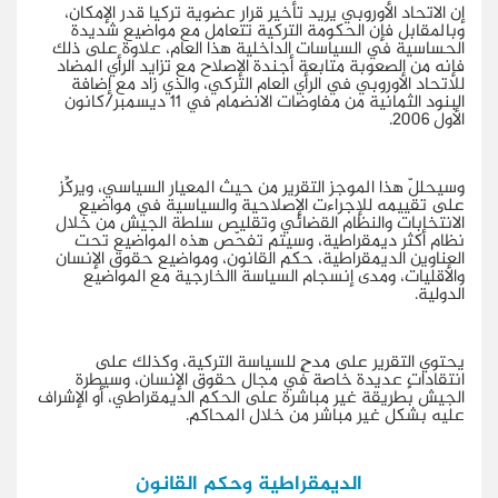
إن الاتحاد الأوروبي يريد تأخير قرار عضوية تركيا قدر الإمكان،
وبالمقابل فإن الحكومة التركية تتعامل مع مواضيع شديدة
الحساسية في السياسات الداخلية هذا العام، علاوة على ذلك
فإنه من الصعوبة متابعة أجندة الإصلاح مع تزايد الرأي المضاد
للاتحاد الأوروبي في الرأي العام التركي، والذي زاد مع إضافة
البنود الثمانية من مفاوضات الانضمام في 11 ديسمبر/كانون
الأول 2006.
وسيحللّ هذا الموجز التقرير من حيث المعيار السياسي، ويركِّز
على تقييمه للإجراءت الإصلاحية والسياسية في مواضيع
الانتخابات والنظام القضائي وتقليص سلطة الجيش من خلال
نظام أكثر ديمقراطية، وسيتم تفحّص هذه المواضيع تحت
العناوين الديمقراطية، حكم القانون، ومواضيع حقوق الإنسان
والأقليات، ومدى إنسجام السياسة االخارجية مع المواضيع
الدولية.
يحتوي التقرير على مدحٍ للسياسة التركية، وكذلك على
انتقاداتٍ عديدة خاصة في مجال حقوق الإنسان، وسيطرة
الجيش بطريقة غير مباشرة على الحكم الديمقراطي، أو الإشراف
عليه بشكل غير مباشر من خلال المحاكم.
الديمقراطية وحكم القانون