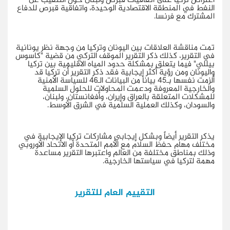
اعتراض تركيا على اتفاقيات قبرص ولبنان حول التنقيب عن
النفط في المنطقة الاقتصادية الوحيدة، واتفاقية قبرص للدفاع
المشترك مع فرنسا.
تمت مناقشة العلاقات بين اليونان وتركيا من وجهة نظر يونانية
في التقرير، كذلك ذكر التقرير الموقف التركي من قضية "كاسوس
بيللي" فيما يتعلق بمشكلة حدود المياه الاقليمية بين تركيا
واليونان ومن رؤية أكثر إيجابية فقد ذكر التقرير أن تركيا قد
ألزمت نفسها بـ45 بيانا من البيانات الـ46 للسياسة الأمنية
والخارجية المعروفة ودعمت المحاولات للحلول السلمية
للمشكلات المتعلقة بالعراق وإيران، وأفغانستان، ولبنان،
والسودان، وكذلك العملية السلمية في الشرق الأوسط.
يذكر التقرير أيضاً وبشكل إيجابي مشاركات تركيا الإيجابية في
مختلف مهام حفظ السلام مع الأمم المتحدة أو الاتحاد الأوروبي
وذلك بمناطق مختلفة من العالم واعتبرها التقرير مساعدة
مهمة لتركيا في سياستها الخارجية.
التقييم العام للتقرير