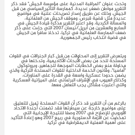
وتحت عنوان "المراقبة المدنية على مؤسسة الجيش" فقد ذكر
التقرير مواطن ضعفٍ عديدة، كممارسة التأثير السياسي من قبل
الجيش، وذلك عن طريق إصدار تصريحات علنيَّة في مواضيع
عديدة مثل: قضية قبرص، وموقف الجيش من العلمانية،
والمسألة الكردية. وقد اعتبر التقرير مذكرة قيادة الجيش في
السابع والعشرين من أبريل/نيسان 2007 التي جاءت على ذكر
ضعف الممارسة العلمانيّة في تركيا، تدخلا سافرًا من الجيش
في قضية انتخاب رئيس الجمهورية.
ويتعرض التقرير إلى المحاولات من قبل كبار الجنرالات في القوات
المسلحة للحد من بعض الأبحاث الأكاديمية، وتدخلها في
محاولة منع بعض الخطابات الموجهة للجماهير، وبروتوكول
"أماسيا"، وقانون الخدمة الداخلية للقوات المسلحة التركية والذي
يضمن حدودا عسكرية واسعة في القدرة على المناورات،
وكذلك العيوب في الإشراف البرلماني على الميزانية العسكرية
والتي أعتبرت مشاكل يجب التعامل معها.
بالرغم من أن التقرير قد ذكر أن القوات المسلحة تميل للتعليق
على مواضيع خارجة عن سيطرتها فقد تضمنت أجندة الاتحاد
الأوروبي للإصلاح في 2007 وصفا للنتيجة الإيجابية التي
تمخضت عن الأزمة الدستورية في ربيع 2007 وهو إعادة التأكيد
على أهمية العملية الديمقراطية في تركيا.