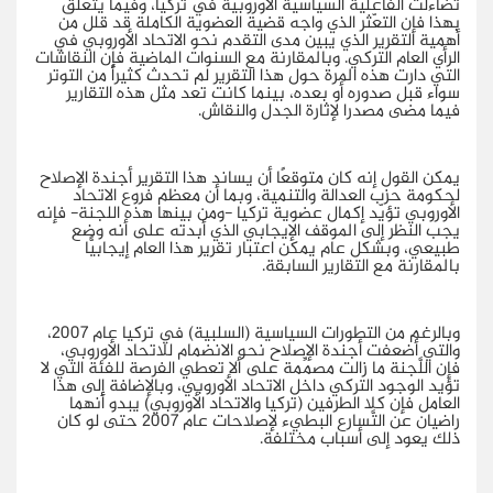
تضاءلت الفاعلية السياسية الأوروبية في تركيا، وفيما يتعلق
بهذا فإن التعّثر الذي واجه قضية العضوية الكاملة قد قلل من
أهمية التقرير الذي يبين مدى التقدم نحو الاتحاد الأوروبي في
الرأي العام التركي. وبالمقارنة مع السنوات الماضية فإن النقاشات
التي دارت هذه المرة حول هذا التقرير لم تحدث كثيراً من التوتر
سواء قبل صدوره أو بعده، بينما كانت تعد مثل هذه التقارير
فيما مضى مصدرا لإثارة الجدل والنقاش.
يمكن القول إنه كان متوقعًا أن يساند هذا التقرير أجندة الإصلاح
لحكومة حزب العدالة والتنمية، وبما أن معظم فروع الاتحاد
الأوروبي تؤيّد إكمال عضوية تركيا -ومن بينها هذه اللجنة- فإنه
يجب النظر إلى الموقف الإيجابي الذي أبدته على أنه وضع
طبيعي، وبشكل عام يمكن اعتبار تقرير هذا العام إيجابيًّا
بالمقارنة مع التقارير السابقة.
وبالرغم من التطورات السياسية (السلبية) في تركيا عام 2007،
والتي أضعفت أجندة الإصلاح نحو الانضمام للاتحاد الأوروبي،
فإن اللَّجنة ما زالت مصمِّمة على ألا تعطي الفرصة للفئة التي لا
تؤيد الوجود التركي داخل الاتحاد الأوروبي، وبالإضافة إلى هذا
العامل فإن كلا الطرفين (تركيا والاتحاد الأوروبي) يبدو أنهما
راضيان عن التَّسارع البطيء لإصلاحات عام 2007 حتى لو كان
ذلك يعود إلى أسباب مختلفة.