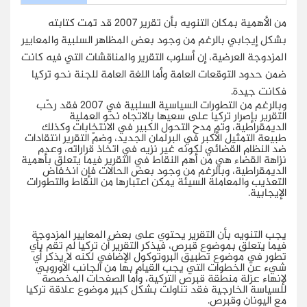
من الأهمية بمكان التنويه بأن تقرير 2007 قد تمت كتابته
بشكل إيجابي بالرغم من وجود بعض المظاهر السلبية والمعايير
المزدوجة العرضية، إن أسلوب التقرير والمناقشات التي فيه كانت
ضمن حدود التوقعات العامة وأما اللغة العامة للجنة نحو تركيا
فكانت جيدة.
وبالرغم من التطورات السياسية السلبية في 2007 فقد رحّب
التقرير بإصرار تركيا على سعيها بالاتجاه نحو العملية
الديمقراطية، وتم مدح التحول الكبير في الانتخابات وكذلك
طبيعة التمثيل الأكبر في البرلمان الجديد، وضمّ التقرير انتقادات
ضد النظام القضائي لكونه غير نزيه في اتخاذ قراراته، وعدم
نزاهة القضاء هي من أهم النقاط في التقرير فيما يتعلق بأهمية
الديمقراطية، وبالرغم من وجود بعض الحالات فإن انخفاض
التعذيب والمعاملة السيئة يمكن اعتبارها من النقاط والتطورات
الإيجابية.
يجب التنويه بأن التقرير يحتوي على بعض المعايير المزدوجة
فيما يتعلق بموضوع قبرص، فيذكر التقرير أن تركيا لم تقم بأي
تطور في موضوع تطبيق البروتوكول الإضافي لكنه لا يذكر أي
شيء عن الخطوات التي يجب القيام بها من الجانب الأوروبي
لإنهاء عزلة منطقة قبرص التركية، وأما الصفحات المخصصة
للسياسة الخارجية فقد تناولت بشكل كبير موضوع علاقة تركيا
مع اليونان وقبرص.