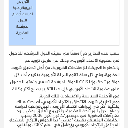
الأوروبي
البيروقراطية
لدراسة أوضاع
الدول
المرشحة
للعضوية
"
تلعب هذه التقارير دورًا مهمًا في تهيئة الدول المرشحة للدخول
في عضوية الاتحاد الأوروبي، وذلك عن طريق تزويدهم
بالخطوط العريضة للإصلاحات الضرورية، من أجل تحقيق شروط
العضوية. وفي كل سنة تقوم اللجنة الأوروبية بتقييم أداء كل
دولة مرشحة، وإذا كانت الدولة المرشحة تسعى وتهتم للحصول
على عضوية الاتحاد الأوروبي فإن هذا التقرير يصبح أكثر مكانة
في الأجندة السياسية والاقتصادية لتلك الدولة.
ومع تطبيق شروط الالتحاق بالاتحاد الأوروبي، أصبحت هناك
فاعلية أكثر في إجراءات الاتحاد الأوروبي البيروقراطية لدراسة
أوضاع الدول المرشحة للعضوية، ولكن مع تعليق بعض بنود
مفاوضات العضوية في ديسمبر/كانون الأول 2006 بسبب
الخلافات المتعلقة بقضية "قبرص" بدأ الحماس التركي للانضمام
المحتمل للاتحاد الأوروبي يتضاءل في العام 2007، وبالتالي