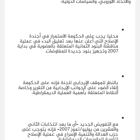
والاتحاد الأوروبي، والسياسات الدولية:
محليا: يجب على الحكومة الاستمرار في أجندة
الإصلاح التي أعلن عنها بعد تعليق البدء في عملية
مناقشة البنود الثمانية المتعلقة بالعضوية في بداية
2007 وتجهيز بنود جديدة للمفاوضات.
بالنظر للموقف الإيجابي للجنة فإنه على الحكومة
إلقاء الضوء على الجوانب الإيجابية من التقرير وخاصة
النقاط المتعلقة بأهمية العملية الديمقراطية.
مع التفويض الجديد –أي ما بعد انتخابات الثاني
والعشرين من يوليو/تموز 2007– فإنه يتوجب على
حزب العدالة والتنمية الإسراع في عملية الإصلاح
لتقوية المؤسسات الديمقراطية.