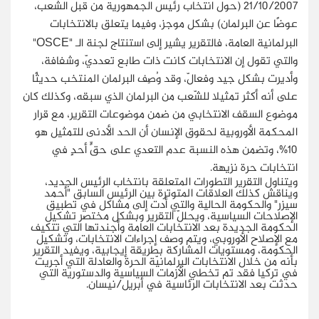
21/10/2007 (حول انتخاب رئيس الجمهورية من قبل الشعب،
عوضًا عن البرلمان) بشكل موجز، وفيما يتعلق بالانتخابات
البرلمانية العامة، فالتقرير يشير إلى استنتاج لجنة الـ "
"
OSCE
والتي تقول إن الانتخابات كانت ذات طابع تعدديّ، وشفافة،
وأديرت بشكل جيد وفعالّ، وقد وُصِف البرلمان المنتخب حديثًا
على أنه أكثر تمثيلا للشّعب من البرلمان الذي سبقه، وكذلك كان
موضوع السقف الانتخابي من ضمن موضوعات التقرير، مع قرار
المحكمة الأوروبية لحقوق الإنسان أن الحد الأدنى للتمثيل هو
10%، وتضمن هذه النسبة عدم التعدي على حقٍّ أحدٍ في
انتخابات حرة نزيهة.
ويتناول التقرير التطورات المتعلقة بانتخاب الرئيس الجديد،
ويناقش كذلك العلاقات المتوترة بين الرئيس السابق "أحمد
سيزر" والحكومة الحالية والتي أدت إلى مشاكل في تطبيق
الإصلاحات السياسية، ويحللّ التقرير وبشكل مختصر تشكيل
الحكومة الجديدة بعد الانتخابات العامة وأجندتها التي تتكيف
مع الإصلاح الأوروبي، ويتم وصف إجراءات الانتخابات، وتشكيل
الحكومة، ومستويات المشاركة بطريقة إيجابية، ويفيد التقرير
بأنه من خلال الانتخابات البرلمانيّة الحرة والعادلة التي أجريت
في تركيا فقد تم تخطي الأزمات السياسية والدستورية التي
حدثت بعد الانتخابات الرئاسية في أبريل/نيسان.