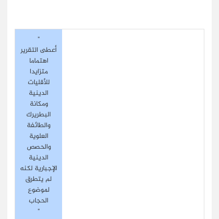
"
أعطى التقرير
اهتماما
متزايدا
للأقليات
الدينية
ومكانة
البطريرك
والطائفة
العلوية
والحصص
الدينية
الإجبارية لكنه
لم يتطرق
لموضوع
الحجاب
"