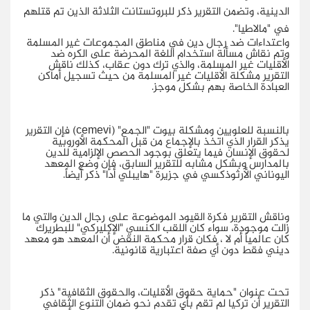
الدينية، وتضمن التقرير ذكر للبروتستانت الثلاثة الذين تم قتلهم
في "مالاطيا".
واعتداءات ضد رجال دين في مناطق المجموعات غير المسلمة
وتم نقاش مسألة استخدام اللغة المحرضة على الكره ضد
الأقليات غير المسلمة، والذي ترك دون عقاب، كذلك ناقش
التقرير مشكلة الأقليات غير المسلمة من حيث تسجيل أماكن
العبادة الخاصة بهم بشكل موجز.
بالنسبة للعلويين ومشكلة بيوت "الجمع" (
) فإن التقرير
cemevi
يذكر القرار الذي اتخذ بالإجماع من قبل المحكمة الأوروبية
لحقوق الإنسان فيما يتعلق بوجود الحصص الإلزامية للدين
بالمدارس وبشكل مشابه للتقرير السابق، فإن وضع المعهد
اليوناني الأرثوذكسي في جزيرة "هايبلي أدا" ذكر أيضاً.
وناقش التقرير فكرة القيود الموضوعة على رجال الدين والتي ما
زالت موجودة، سواء كان اللقب الكنسي "الإكليركي" للبطريرك
كان عالمياً أم لا ، فكان قرار محكمة النقض أن المعهد هو معهد
ديني فقط دون أي صفة اعتبارية قانونية.
تحت عنوان "حماية حقوق الأقليات، والحقوق الثقافية" ذكر
التقرير أن تركيا لم تقم بأي تقدم نحو ضمان التنوع الثقافي