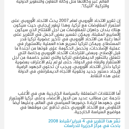
العالم عبر وكالاتها مثل وكالة التعاون والتطوير الدولية
والتركية "التيكا".
إن تقرير الاتحاد الأوروبي لعام 2007 يحث الاتحاد الأوروبي على
استمرار المفاوضات مع تركيا، وهذا تطور إيجابي حيث سيكون
هناك بندان جاهزان للمفاوضات من أجل الافتتاح الذي سيكون
الأسابيع المقبلة، ويمكن تفسير بعض الجمل في التقرير على
أنها رغبة من الاتحاد الأوروبي في تأخير عضوية تركيا قدر
المستطاع، ويمكن لتركيا تسريع هذه العملية بالاستمرار في
عملية الإصلاحات، وتحصل الحكومة على قوتها من أجندة ما
قبل الإصلاح، وبعض اقتراحات الاتحاد الأوروبي وخاصة التي
تتعلق بالتطور الديمقراطي لتركيا والتي تعتبر حاسمة من أجل
الاستقرار والرفاه في الدولة، حتى لو لم يتم الاعتراف بعضوية
تركيا داخل الاتحاد الأوروبي، ويجب أن تحتوي الجهود الرامية
لإيجاد دستور جديد وتقوية الاتجاه الديمقراطي في الدولة
على هذه النقاط.
أما الانتقادات المتعلقة بالسياسة الخارجية هي في الأغلب
ناجمة عن مطالب عديد من الدول الأعضاء، وعلى تركيا الاستمرار
في جهودها لزيادة حضورها السياسي في العالم، وعليها أيضاً
التفاوض مع الاتحاد الأوروبي حتى تدافع عن موقفها في
مواضيع السياسة الخارجية.
_______________
نشر هذا التقرير في 4 فبراير/شباط 2008
باحث في مركز الجزيرة للدراسات