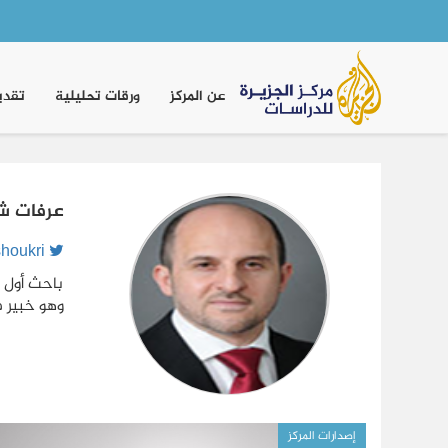
Main
navigation
عن المركز
ورقات تحليلية
تقدي
عرفات ش
arafatshoukri ?
وهو خبير ف
إصدارات المركز