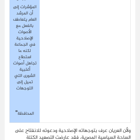
المؤشرات إلى
أن المرشد
العام يتعاطف
بالفعل مع
الأصوات
الإصلاحية
في الجماعة
لكنه ما
استطاع
تجاهل أصوات
أغلبية
الشورى التي
تميل إلى
التوجهات
"
المحافظة
ولأن العريان عرف بتوجهاته الإصلاحية ودعوته للانفتاح على
الساحة السياسية المصرية، فقد عارضت التصعيد الكتلة