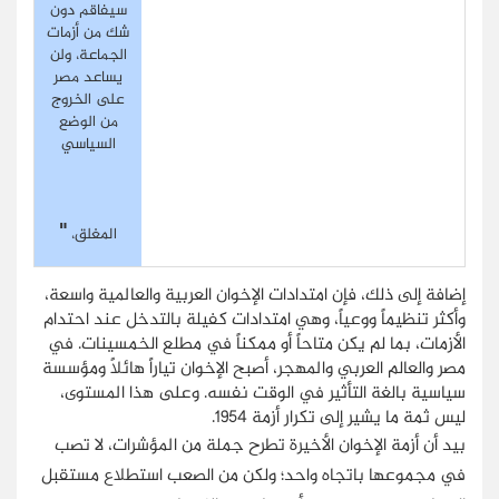
سيفاقم دون
شك من أزمات
الجماعة، ولن
يساعد مصر
على الخروج
من الوضع
السياسي
"
المغلق،
إضافة إلى ذلك، فإن امتدادات الإخوان العربية والعالمية واسعة،
وأكثر تنظيماً ووعياً، وهي امتدادات كفيلة بالتدخل عند احتدام
الأزمات، بما لم يكن متاحاً أو ممكناً في مطلع الخمسينات. في
مصر والعالم العربي والمهجر، أصبح الإخوان تياراً هائلاً ومؤسسة
سياسية بالغة التأثير في الوقت نفسه. وعلى هذا المستوى،
ليس ثمة ما يشير إلى تكرار أزمة 1954.
بيد أن أزمة الإخوان الأخيرة تطرح جملة من المؤشرات، لا تصب
في مجموعها باتجاه واحد؛ ولكن من الصعب استطلاع مستقبل