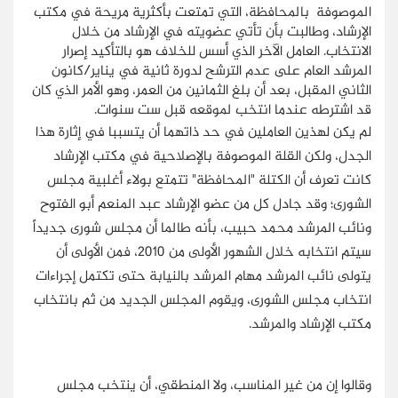
الموصوفة بالمحافظة، التي تمتعت بأكثرية مريحة في مكتب
الإرشاد، وطالبت بأن تأتي عضويته في الإرشاد من خلال
الانتخاب. العامل الآخر الذي أسس للخلاف هو بالتأكيد إصرار
المرشد العام على عدم الترشح لدورة ثانية في يناير/كانون
الثاني المقبل، بعد أن بلغ الثمانين من العمر، وهو الأمر الذي كان
قد اشترطه عندما انتخب لموقعه قبل ست سنوات.
لم يكن لهذين العاملين في حد ذاتهما أن يتسببا في إثارة هذا
الجدل، ولكن القلة الموصوفة بالإصلاحية في مكتب الإرشاد
كانت تعرف أن الكتلة "المحافظة" تتمتع بولاء أغلبية مجلس
الشورى؛ وقد جادل كل من عضو الإرشاد عبد المنعم أبو الفتوح
ونائب المرشد محمد حبيب، بأنه طالما أن مجلس شورى جديداً
سيتم انتخابه خلال الشهور الأولى من 2010، فمن الأولى أن
يتولى نائب المرشد مهام المرشد بالنيابة حتى تكتمل إجراءات
انتخاب مجلس الشورى، ويقوم المجلس الجديد من ثم بانتخاب
مكتب الإرشاد والمرشد.
وقالوا إن من غير المناسب، ولا المنطقي، أن ينتخب مجلس