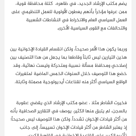
يضم مكتب الإرشاد الجديد، في ظاهره، كتلة محافظة قوية،
ممن عرفوا مؤخراً بأنهم يعطون الأولوية للعمل التنظيمي على
العمل السياسي العام والانخراط في النشاطات الشعبية
والتحالفات مع القوى السياسية الأخرى.
وربما يكون هذا الأمر صحيحاً، ولكن انقسام القيادة الإخوانية بين
هذين التيارين ليس ثابتاً وقاطعا بما يجعل من هذا التصنيف بين
إصلاحي ومحافظ مسألة نسبية ومتحركة وليست نهائية، وقد
خضع هذا التوصيف خلال السنوات الخمس الماضية لمتغيرات
الواقع السياسي أكثر منه لقناعات أيديولوجية مصمتة وثابتة.
فخيرت الشاطر مثلا ، عضو مكتب الإرشاد الذي يقضي عقوبة
بالسجن، لم يتبق منها الكثير، يوصف في التقارير الصحافية بأنه
من أكثر قيادات الإخوان تشدداً. ولكن هذا التوصيف ليس صحيحاً؛
إذ يعتبر الشاطر من أكثر قيادات الإخوان تسييساً، إلى جانب
تأثيره الكبير على القاعدة الإخوانية في القاهرة الكبرى.