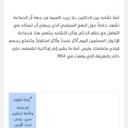
ثمة تشابه بين الحالتين، بلا ريب، لاسيما من جهة أن الجماعة
تشهد خلافاً حول النهج السياسي الذي ينبغي أن تسلكه في
التعامل مع نظام الحكم. ولكن التشابه ينتهي هنا. فجماعة
الإخوان المسلمين اليوم أكثر نضجاً، وأكثر استقراراً، وتتمتع بجسم
قيادي متماسك، وليس ثمة ما يشير إلى إمكانية انقسامه على
ذاته بالطريقة التي وقعت في 1954.
"
إدارة شؤون
الجماعة
وكأنها تنظيم
سري، يعمل
تحت الأرض،