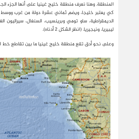
المنطقة. وهنا نعرف منطقة خليج غينيا على أنها الجزء الج
كي يعتبر خليجا، ويضم ثماني عشرة دولة من غرب ووسط إفر
الديمقراطية، ساو تومي وبرينسيب، السنغال، سيراليون الغابو
ليبيريا، ونيجيريا. (انظر الشكل 2 أدناه).
وعلى نحو أدق تقع منطقة خليج غينيا ما بين تقاطع خط العرض 0° (خط الاستواء) وخط الطول 0° (خط غرينتش) (06:40