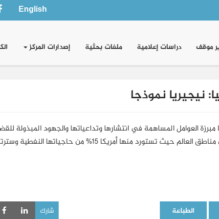
English
ر موقف
دراسات إعلامية
ملفات بحثية
إصدارات المركز
الك
: نيجيريا نموذجا
رزة العوامل المساهمة في انتشارها وتداعياتها والجهود المبذولة للقضا
في وقت تشكل هذه الظاهرة تهديدا أمنيا لمنطقة من أغنى مناطق العالم حيث تستورد منها أمريكا 15% من حاجياتها النفط
الطباعة
شارك