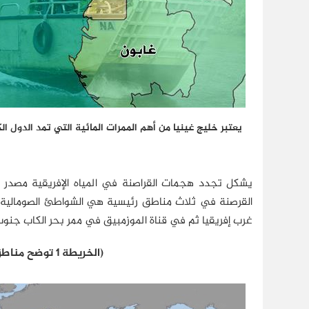
يعتبر خليج غينيا من أهم الممرات المائية التي تمد الدول الكب
يشكل تجدد هجمات القراصنة في المياه الإفريقية مصدر ق
القرصنة في ثلاث مناطق رئيسية هي الشواطئ الصومالية وخ
غرب إفريقيا ثم في قناة الموزمبيق في ممر بحر الكاب جنوب إفر
(الخريطة 1 توضح مناطق القرصنة الثلاث الأكثر سخونة في إفريقيا)