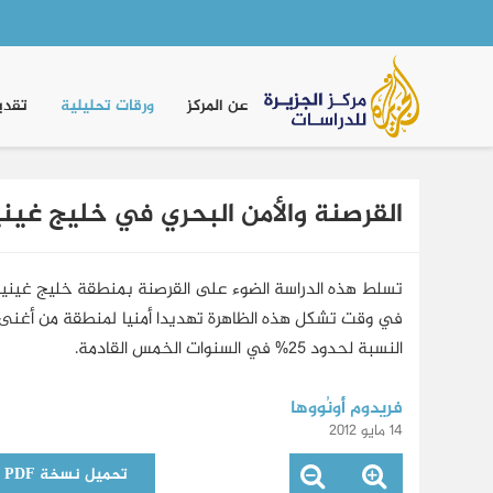
Main
navigation
عن المركز
ورقات تحليلية
تقدي
القرصنة والأمن البحري في خليج غينيا
تسلط هذه الدراسة الضوء على القرصنة بمنطقة خليج غينيا مب
النسبة لحدود 25% في السنوات الخمس القادمة.
فريدوم أُونُووها
14 مايو 2012
تحميل نسخة PDF