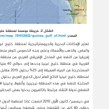
الشكل 2: خريطة موسعة لمنطقة خليج غينيا
المصدر:
com/map_701512832/guinea_gulf_of.html
تعتبر الإمكانات البحرية والجيوستراتيجية لمنطقة خليج غ
الغربية
المنتجة للنفط في هذه المنطقة نيجيريا، وأنغولا، وغينيا الا
النفطي لدولة التشاد مرتبطا بالكاميرون يحذوا بعض المحلل
في ديسمبر/ كانون الأول 2010 انضمت