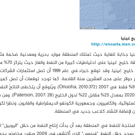
http://encarta.msn.
ينيا جذابة للغاية حيث تمتلك المنطقة موارد بحرية ومعدنية ضخمة مثل
والماس، والذهب والأسماك وعلى وجه الخص
إفريقيا من النفط في الساحل الإفريقي الغربي من منطقة خليج غينيا. وقد توقع خبراء في عام 1999 أن 
 في منطقة خليج غينيا وحدها إلى حوالي 40 مليار دولار على مدى العشرين سنة القادمة. كما توجد توقعات أن تصل
المستخرجة من المياه العميقة إلى 25% بحلول 2015 مقابل 9% فقط في 2007 (Onuoha, 2010:372). ويُتوقع أن
لمنطقة خليج غينيا الناتجَ العامَّ لدول الخليج العربي بحلول 
ستوائية، والكاميرون، وجمهورية الكونغو الديمقراطية والغابون. ونظرا لكون
ين لإضافة التشاد كلاعب جديد في المنطقة.
 غانا لمنظمة الدول المنتجة للنفط في المنطقة بعد أن بدأت إنتاج النفط من حقل "اليوبيل"