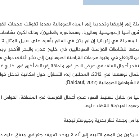
 القرصنة إلى إفريقيا وتحديدا إلى المياه الصومالية بعدما تفوقت هجمات ال
ق آسيا (إندونيسيا، وماليزيا، وسنغافورة والفلبين)، وذلك لكون نشاطات
لمسجلة في إفريقيا إن لم يكن في العالم بأسره. على سبيل المثال لا 
ٍ في عام 2011 نسب أكثر من نصفها لنشاطات القراصنة الصوماليين في خليج عدن، والبحر الأحمر، 
ندي وقبالة سواحل عمان (Alessi, 2012). وقد أدى الارتفاع في وتيرة هجمات القراصنة الصوماليين إلى نشر ائتلاف د
ك تتفجر أعمال العنف في عرض البحر في منطقة إفريقية أخرى في خليج غ
دفعت الزيادة في عدد الهجمات في 2011 والتخوف من احتمال توسعها في 2012، المحللين إلى التساؤل حول إمكان
صومالية (Baldauf, 2012).
نيا من خلال تسليط الضوء على أعمال القرصنة في المنطقة، العوامل ا
هود المبذولة للقضاء عليها.
ا من وجهة نظر بحرية وجيوستراتيجية
كون من المهم التنبيه إلى أنه لا يوجد تعريف جغرافي متفق عليه دول