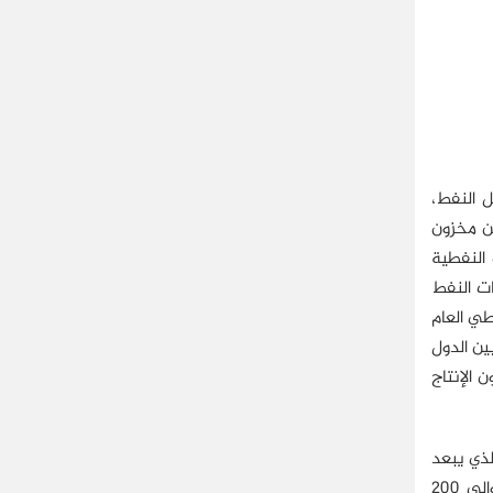
 النفط،
وص تتوفر منطقة خليج غينيا على احتياطيات كبيرة من النفط والغاز حيث يتركز 70% من مخزون
تصل استثمارات الشركات النفطية
 كميات النفط
 يتخطى الناتجُ النفطي العام
2020 بمعدل 25% مقابل 22% لدول الخليج (Paterson, 2007: 28). ومن بين الدول
 الإنتاج
 الذي يبعد
حوالي 60 كلم عن الشاطئ. وعلى شواطئ سيراليون أيضا يوجد حقل النفط "فينوس" الذي أكتشف في 2009 ويقدر مخزونه بحوالي 200