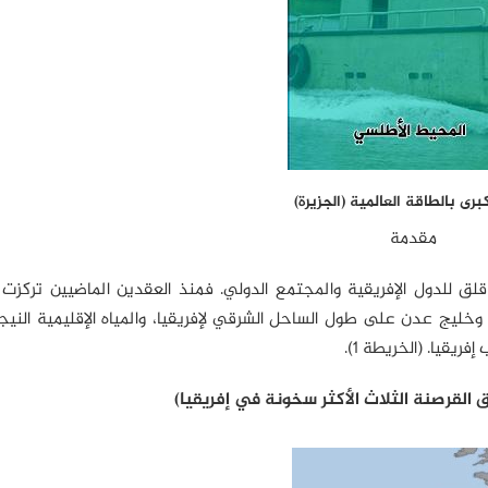
رى بالطاقة العالمية (الجزيرة)
مقدمة
لق للدول الإفريقية والمجتمع الدولي. فمنذ العقدين الماضيين تركزت
ليج عدن على طول الساحل الشرقي لإفريقيا، والمياه الإقليمية النيج
يقيا. (الخريطة 1).