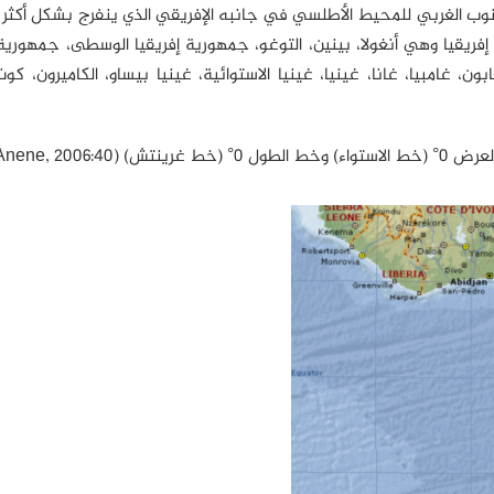
نوب الغربي للمحيط الأطلسي في جانبه الإفريقي الذي ينفرج بشكل أكثر م
يقيا وهي أنغولا، بينين، التوغو، جمهورية إفريقيا الوسطى، جمهورية 
ن، غامبيا، غانا، غينيا، غينيا الاستوائية، غينيا بيساو، الكاميرون، كوت
Anene, 20).