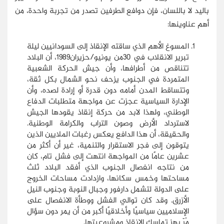
باليد لا باللسان، فإن دوافع الطرفين تصدر من تجربة واحدة، من
أهم عناوينها:
المسوغ الأهم الذي ساقته الإنقاذ إلى السودانيين ليلة
تبرير الانقلاب في 30من يونيو/حزيران1989، أن البلاد
تتناقص من أطرافها، وأن جيش الحركة الشعبية
المتمردة في الجنوب يزحف نحو الشمال بكل ثقة،
وتتساقط المدن أمامه دون قدرة أو إرادة لصده، وأن
الإدارة السياسية عجزت عن مواجهة متطلبات الدفاع
الوطني، ولهذا لابد من حركة إنقاذ يقودها الجيش
لاسترداد الأرض وصون التراب والكرامة الوطنية.
والحقيقة، أن هذا الدافع يعكس رغبات الملايين الذين
يتوقون إلى فجر الاستقرار والتنمية، غير أن أكثر من
عشرين عامًا من المواجهة انتهت إلى فشل تام، كان
من نتاجه انفصال الجنوب الذي أفقد البلاد ثلث
مساحتها وخمس سكانها، وازدادت مساحات الخروج
على الدولة لتشمل دارفور وجبال النوبة وجنوب النيل
الأزرق. وقد كان توالي الفشل ووطأة الانفصال على
الإسلاميين سياسيًا وأخلاقيًا أكبر من أن يمر دون سؤال
مُرّ يهز تماسك الإنقاذ ومشروعيتها.