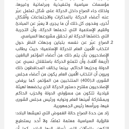
مؤسسات سياسية وتنفيذية وبرلمانية وغيرها،
ولذلك جاء الصراع داخل الحركة على شكل تململ عبّر
عنه أعضاء الحركة بالمذكرات والاجتماعات وأشكال
أخرى، وفحوى كل ذلك أن ما يجرى لا يعبّر عن المبادئ
والقيم الإسلامية التي تحملها الحركة، وأن التجربة
التي خاضتها الحركة لم تحقق مشروعها السياسي.
الصراع عبّر عن نفسه بتباين وجهات النظر حول
انتخاب الأمين العام للحركة الإسلامية؛ حيث يطالب
الإصلاحيون بأن يتم ذلك من أعضاء المؤتمر البالغين
(أربعة آلاف)، وأن تتمتع الحركة باستقلال نسبي عن
الدولة وحزبها الحاكم، بينما يخالف المحافظون ذلك
ويرون أن انتخاب الأمين العام يكون من أعضاء مجلس
الشورى الـ(400) المنتخبين من المؤتمر، كما يرفض
الإصلاحيون مقترح دستور الحركة الذي يخضعها لهيئة
قيادية تتكون من مسؤولي الدولة والحزب الحاكم
وبمشاركة أمينها العام ونوابه ورئيس مجلس الشورى
فيها، ويرأسها رئيس الجمهورية.
زاد من حدة الصراع حالة الغموض التي تعيشها البلاد؛
فالرؤية السياسية معتمة تمامًا، ولا أحد يستطيع
التكهن بالمآلات التي تُساق إليها البلاد، كما أن