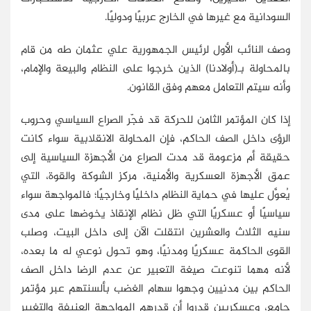
السودانية مع غيرها في الخارج عربيًا ودوليًا.
وصف النائب الأول لرئيس الجمهورية علي عثمان طه من قام
بالمحاولة بـ(أولادنا) الذين خرجوا على النظام والبيعة والإمام،
وأنه سيتم التعامل معهم وفق القانون.
إذا كان المؤتمر الثامن للحركة قد فجّر الصراع السياسي وحروب
الرؤى داخل الصف الحاكم، فإن المحاولة الانقلابية سواء كانت
حقيقة أم مزعومة قد مدت الصراع من الأجهزة السياسية إلى
عمق الأجهزة العسكرية والأمنية، مركز الشوكة والقوة، التي
يُعوَّل عليها في حماية النظام داخليًا وخارجيًا؛ فالمواجهة سواء
سياسيًا أو عسكريًا التي ظل نظام الإنقاذ يخوضها على مدى
سنيه الثلاث والعشرين انتقلت الآن إلى داخل البيت، وصلب
القوى الحاكمة عسكريًا ومدنيًا، وهو تحول نوعي له ما بعده،
لأنه مهما تنوعت صيغة التعبير عن عدم الرضا داخل الصف
الحاكم بين مدنيين وجهوا سهام الغضب بألسنتهم عبر مؤتمر
جامع، وعسكريين قدروا أن قدرهم المواجهة العنيفة والتغيير