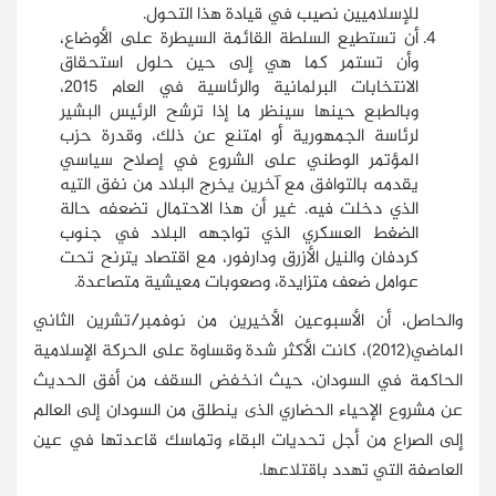
للإسلاميين نصيب في قيادة هذا التحول.
أن تستطيع السلطة القائمة السيطرة على الأوضاع،
وأن تستمر كما هي إلى حين حلول استحقاق
الانتخابات البرلمانية والرئاسية في العام 2015،
وبالطبع حينها سينظر ما إذا ترشح الرئيس البشير
لرئاسة الجمهورية أو امتنع عن ذلك، وقدرة حزب
المؤتمر الوطني على الشروع في إصلاح سياسي
يقدمه بالتوافق مع آخرين يخرج البلاد من نفق التيه
الذي دخلت فيه. غير أن هذا الاحتمال تضعفه حالة
الضغط العسكري الذي تواجهه البلاد في جنوب
كردفان والنيل الأزرق ودارفور، مع اقتصاد يترنح تحت
عوامل ضعف متزايدة، وصعوبات معيشية متصاعدة.
والحاصل، أن الأسبوعين الأخيرين من نوفمبر/تشرين الثاني
الماضي(2012)، كانت الأكثر شدة وقساوة على الحركة الإسلامية
الحاكمة في السودان، حيث انخفض السقف من أفق الحديث
عن مشروع الإحياء الحضاري الذى ينطلق من السودان إلى العالم
إلى الصراع من أجل تحديات البقاء وتماسك قاعدتها في عين
العاصفة التي تهدد باقتلاعها.