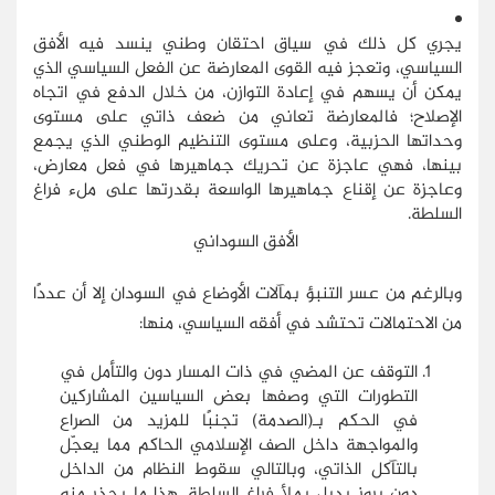
يجري كل ذلك في سياق احتقان وطني ينسد فيه الأفق
السياسي، وتعجز فيه القوى المعارضة عن الفعل السياسي الذي
يمكن أن يسهم في إعادة التوازن، من خلال الدفع في اتجاه
الإصلاح؛ فالمعارضة تعاني من ضعف ذاتي على مستوى
وحداتها الحزبية، وعلى مستوى التنظيم الوطني الذي يجمع
بينها، فهي عاجزة عن تحريك جماهيرها في فعل معارض،
وعاجزة عن إقناع جماهيرها الواسعة بقدرتها على ملء فراغ
السلطة.
الأفق السوداني
وبالرغم من عسر التنبؤ بمآلات الأوضاع في السودان إلا أن عددًا
من الاحتمالات تحتشد في أفقه السياسي، منها:
التوقف عن المضي في ذات المسار دون والتأمل في
التطورات التي وصفها بعض السياسين المشاركين
في الحكم بـ(الصدمة) تجنبًا للمزيد من الصراع
والمواجهة داخل الصف الإسلامي الحاكم مما يعجّل
بالتآكل الذاتي، وبالتالي سقوط النظام من الداخل
دون بروز بديل يملأ فراغ السلطة. هذا ما يحذر منه