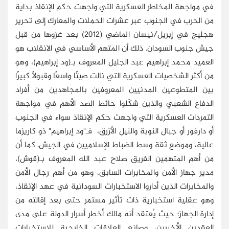
في مواجهة المخاطر العسكرية التي واجهت حكم الإنقاذ بداية
من الحرب في الجنوب عبر عشرات الحملات والمعارك إلى تحرير
هجليج في إبريل/نيسان الماضي (2012) بعد غزوها من قبل
جيش جنوب السودان. ذلك أن المتهم الأساسي في الانقلاب هو
العميد محمد إبراهيم عبد الجليل المعروف بـ(ود إبراهيم)، وهو
من أكثر الشخصيات العسكرية التي نالت صيتًا واسعًا وقبولاً كبيرًا
بين المتطوعين المدنيين المعروفين بالمجاهدين من أفراد
الدفاع الشعبي والذين شكّلوا حائط الصد الأهم في مواجهة
التمردات العسكرية التي واجهت حكم الإنقاذ سواء في الجنوب
أو دارفور أو جبال النوبة والنيل الأزرق، فـ"ود إبراهيم" ذو كاريزما
عالية، وموضع ثقة وسط الضباط الإسلاميين في الجيش. كما أن
من أهم المتهمين الفريق صلاح عبد الله المعروف بـ(قوش)،
مدير جهاز الأمن والمخابرات السابق، وهو من أهم رجال الأمن
والمخابرات الذين أداروا الاستخبارات السودانية في عهد الإنقاذ،
وهو عقلية استخبارية ذات تأثير مستمر حتى بعد إقالته من
إدارة الجهاز؛ حيث يُعتقد أنه مالك أخطر أسرار الدولة على مدى
العقدين الأخيرين، وصانع العلاقات الخارجية للاستخبارات