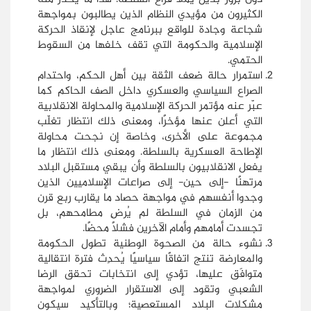
الكثيرون من مؤيدي النظام الذين يطالبون بمواجهة
شجاعة وجادة للواقع ببرنامج عاجل لإنقاذ الحركة
الإسلامية والحكومة التي تقف خلفها من السقوط
الحتمي.
استمرار حالة ضعف الثقة بين أهل الحكم، واحتدام
الصراع السياسي والعسكري داخل الصف الحاكم كما
عبّر عنه مؤتمر الحركة الإسلامية والمحاولة الانقلابية
التي أعلن عنها مؤخرًا، ومعنى ذلك انتظار تغلّب
مجموعة على الأخرى، وخاصة إن نجحت محاولة
الإطاحة العسكرية بالسلطة. ومعنى ذلك انتظار ما
يفعل الانقلابيون بالسلطة وأن يبقي مستقبل البلاد
مرتهنًا -إلى حين- إلى صراعات الإسلاميين الذين
وجدوا أنفسهم في مواجهة حصاد ما يقارب ربع قرن
من الزمان في السلطة لم يُرضِ مطامحهم، بل
تجسدت أمامهم وأمام الآخرين فشلاً محضًا.
نشوء حالة من الصحوة الوطنية تطول الحكومة
والمعارضة تنتج اتفاقًا سياسيًا يُحدِث فترة انتقالية
متوافَق عليها، تؤدي إلى انتخابات تحقق الرضا
الشعبي وتقود إلى الاستقرار الضروري لمواجهة
مشكلات البلاد المستعصية؛ وبالتأكيد سيكون