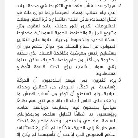
لم يتجسد الفشل فقط في التفريط في وحدة البلاد
التي جاء انقلاب الإنقاذ لصونها وإنما توازى ذلك مع
فشل اقتصادي هائل انتهى باتساع دائرة الفقر، وهلاك
المشروعات الكبرى التي حملت البلاد لعقود، مثل
مشروع الجزيرة والخطوط الجوية السودانية وخطوط
السكة الحديد والخطوط البحرية، علاوة على التقارير
المتواترة عن اتساع الفساد في دوائر الحكم دون أن
يستطيع رئيس مفوضية مكافحة الفساد الذي سمّته
الحكومة من أكثر من عام ونصف تحريك ساكن، بينما
بقي سواد الشعب يرزح تحت قسوة الأوضاع
الاقتصادية.
يرى كثيرون، بمن فيهم إسلاميون، أن الحركة
الإسلامية لم تمكّن السودان من تحقيق وحدته
الترابية، ولم تستطع أن توفر من أسباب العيش ما
يخفف على الناس أعباء الحياة، ولم تتح لهم نظامًا
سياسيًا يتمتعون فيه بممارسة حرياتهم العامة،
ويؤسسون به نظامًا لتداول سلمي وديمقراطي
للسلطة، فلا هي منحتهم الوحدة والخبز ولا فتحت
لهم طريقًا إلى الحرية، فكأنها لم تأتِ إلا لاستئناف
الحكم العضوض الذي ادّعت أن تأسيسها لم يكن إلا