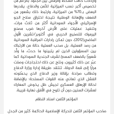
وازدادت حالات السخط والرفض بين الجنود بالرغم من
تخصيص أكبر نسب الميزانية للأمن والدفاع، يقدرها
البعض بـ70% من الميزانية، وارتبط ذلك بشعور من
الضعف والإهانة الوطنية نتيجة اختراق سلاح الجو
الإسرائيلي الأجواء السودانية أكثر من ثلاث مرات،
وتنفيذ عمليات على الأرض آخرها ضرب مصنع
اليرموك للتصنيع الحربي في أكتوبر/تشرين الأول
الماضي(2012)، دون تمكن رادارات المراقبة السودانية
من رصد العملية، بل صحب العملية حالة من الارتباك
بين المسؤولين الذين لم يتبينوا ما حدث، ما ولًّد
شعورًا بالضعف المسئ لشرف الجندية السودانية كما
عبّر عن ذلك كثيرون، ونتج عن ذلك احتجاجات وصلت
مرارًا إلى قمة الدولة، تنتقد طريقة إدارة وزارة الدفاع
وتطالب صراحة بإقالة وزير الدفاع الذي يحمّلونه
الفشل الذي تعاني منه القوات المسلحة؛ بالإضافة
لحالة الإرهاق العسكري لجيش ظل يخوض المعارك
لعشرات السنين دون أن تلوح في الأفق نهاية قريبة.
المؤتمر الثامن: اسناد النظام
صاحب المؤتمر الثامن للحركة الإسلامية الحاكمة كثير من الجدل