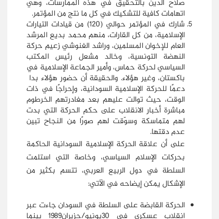
صلاح الدين بالتحقيق في هذه الممارسات، وهي
اتهامات كافية للتشكيك في كل ما نتج من المؤتمر.
شارك في المؤتمر حوالي (120) من قيادات التيارات
الإسلامية، من كل القارات، منهم محمد بديع المرشد
العام للإخوان المسلمين، وراشد الغنوشي زعيم حركة
النهضة التونسية، وخالد مشعل رئيس المكتب
السياسي لحركة حماس، وأمير الجماعة الإسلامية في
باكستان، وغير هؤلاء. والحقيقة أن حضور هؤلاء بدا
دعمًا للحركة الإسلامية السودانية، وإحراجًا في ذات
الوقت، حيث توالت عليهم بعد مغادرتهم الخرطوم
مباشرة أخبار الانقلاب على حكم الحركة التي بدت
لهم متماسكة وسوّقت لهم صورًا من النجاح تبين
عدم دقتها.
على أن علاقة الحركة الإسلامية السودانية الحاكمة
بحركات الإسلام السياسي، وخاصة التي استلمت
السلطة في دول الربيع العربي، تتسم بكثير من
الإشكال يمكن إيضاحه في الآتي:
الحركة القابضة على السلطة في السودان جاءت عبر
انقلاب عسكري في 30يونيو/حزيران1989 بينما