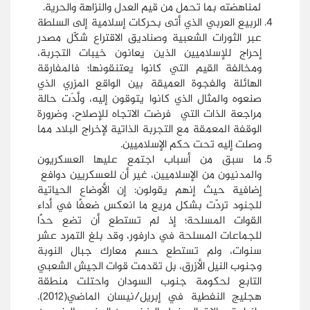
لمناهضته بما تحمل من قيم العدل والنزاهة والحرية.
الربيع العربي الذي أتى بحركات إسلامية إلى السلطة
عبر الثورات الشعبية وصناديق الاقتراع شكّل مصدر
إحراج للإسلاميين الذين يعانون خيبات التجربة،
ومخالفة القيم التي كانوا يعتنقونها؛ فالمفارقة
الهائلة والفجوة العميقة بين الواقع المزري الذي
صنعوه والمثال الذي كانوا يتوقون إليه، ولَّدَت حالة
مراجعة الذات التي فرضت الاتجاه للإصلاح، وضرورة
الوقفة المعمقة مع التجربة الذاتية لإخراج البلاد مما
وصلت إليه تحت حكم الإسلاميين.
ما سبق من أسباب اجتمع عليها العسكريون
والمدنيون من الإسلاميين، غير أن للعسكريين دوافع
إضافية حيث إنهم يقولون: إن الأوضاع الحياتية
للجنود تردّت بشكل مريع ما انعكس ضعفًا في أداء
القوات المسلحة؛ إذ لم تستطع أن تضع حدًا
للجماعات المسلحة في دارفور، وقد بلغ التمرد عشر
سنوات، ولم تستطع حسم معارك جبال النوبة
وجنوب النيل الأزرق، بل تقدمت قوات الجيش الشعبي
التابع لحكومة جنوب السودان واحتلت منطقة
هجليج النفطية في إبريل/نيسان الماضي(2012).