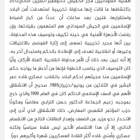
الأمنية السودانيين فجر الخميس 22نوفمبر/تشرين الثاني2012
باكتشافها ما قالت إنها محاولة تخريبية استهدفت أمن البلاد
واستقرارها، فتبين بعد ساعات أن عددًا من كبار الضباط
الإسلاميين في الجيش السوداني هم المتهمون بقيادتها، وإن
رفضت الأجهزة الأمنية في حينه تكييف وتوصيف هذه المحاولة،
بين أنها مجرد تخريبية تسعى إلى إثارة الفوضى بالاغتيالات
وغيرها، أو انقلابية تهدف إلى الإطاحة بالحكم واستبدال آخر به،
إلا أنه تبين بعد ذلك أن الأمر محاولة انقلابية كاملة الأركان. وأيًا
كان التوصيف الذي يناسب الخطوة فإنها من أخطر ما يواجه حكم
الإسلاميين منذ مجيئهم لحكم البلاد بانقلاب عسكري قاده عمر
البشير في الثلاثين من يونيو/حزيران1989. صحيح أن الانشقاق
الأهم في الصف الإسلامي الحاكم كان في العام 1999 والذي خرج
بموجبه زعيم الجماعة الدكتور حسن الترابي مغاضبًا ومكونًا
حزب المؤتمر الشعبي المعارض، ذلك الانشقاق الذي أدى إلى
الانحدار نحو مزيد من الضعف وإهدار الطاقات الناتج من الانقسام
الذاتي، إلا أن هذا الانقسام الأخير ليس فقط سياسيًا ولكنه
عسكري وأمني قاده أكثر القادة العسكريين شهرة وأكبرهم دورًا