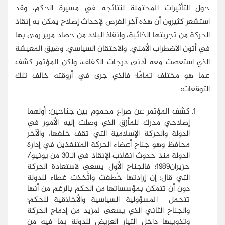
حول التأثيرات المحتملة لنتائجه في مسيرة الحكم، وقد
استشعر كثيرون أن هذه آخر الفرص لإحداث إصلاح يمكن به إنقاذ
الحركة من تجربتها الخائبة، وإنقاذ البلاد من حصاد مرير رمى بها
في أتون الاضطراب الأمني، والاحتقان السياسي، وضيق المعيشة
الذي استعصت معه أدنى درجات الكفاف، ولكن المؤتمر كشف
عما هو مختلف تمامًا؛ فالذي جرى في أروقته خالف تلك
التوقعات:
كشف المؤتمر عن صراع محموم بين جناحين: أولهما
إصلاحي مدرك للمأزق الذي وصلت إليه الأمور في
الدولة والحركة الإسلامية التي تقف خلفها، والآخر
محافظ وهو جناح أعضاء الحركة المتنفذين في إدارة
الدولة منذ حدوث انقلاب الإنقاذ في الـ30 من يونيو/
حزيران1989؛ فالجناح الأول يسعى لاستعادة الحركة
التي قال: إن إرادتها خُطفت واتُّخذت غطاء للدولة
دون أن تتمكن بمؤسساتها من الحكم بالرغم من أنها
تتحمل المسؤولية السياسية والأخلاقية للحكم؛
والجناح الثاني الذي يسعى لمزيد من إدماج الحركة
وتذويبها داخل التيار العريض للدولة بما فيه من