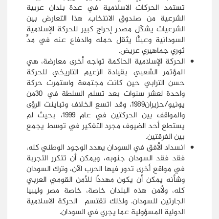
تستمد الحركات الاسلامية في عدة بلدان عربية
الشرعية من صندوق الانتخاب. هذا التعارض بين
الشرعيات يشكّل مصدر إحراج كبير للحركة الإسلامية
السودانية وعبئًا يثقل حمله والدفاع عنه في مدٍّ
ثوري جماهيري عريض.
الحركة الإسلامية الحاكمة تواجه أخرى معارضة، هي
المؤتمر الشعبي بقيادة الزعيم التاريخي للحركة
حسن الترابي حين كانت مجتمعة واستمرت حركة
واحدة لعشر سنوات بعد تسلم السلطة في 30من
يونيو/حزيران1989، وقد اتسع الخلاف وتباينت الرؤى
والمواقف بين الحركتين في عام 1999، بحيث لم
يستطع أحد الضيوف مجرد التفكير في توسط يجمع
بين الفرقتين.
انسداد الأفق في السودان يهدد الوجود الوطني كله،
فقد فقد السودان جنوبه، ويمكن أن تتكرر التجربة
في مواقع أخرى تدور فيها الحرب الآن، وترك السودان
وشأنه يمكن أن يكون مهددًا للأمن القومي العربي
كله، ولأمن هذه البلدان خاصة، خاصة مصر وليبيا
الجارتين للسودان. ولذلك تقتسم الحركة الاسلامية
الدولية المسؤولية عما يجري في السودان.