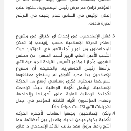
المؤتمر تزامن مع مرض رئيس الجمهورية، علاوة على
إعلان الرئيس في السابق عدم رغبته في الترشح
لدورة قادمة.
فشل الإصلاحيون في إحداث أي اختراق في مشروع
إصلاح الحركة الإسلامية حسب رؤيتهم؛ إذ تمكن
المحافظون من تمرير أجنداتهم في المؤتمر؛ حيث
انتُخب الأمين العام، الزبير أحمد الحسن، من مجلس
الشورى، وأجاز المؤتمر تأسيس القيادة الجماعية التي
يرأسها رئيس الجمهورية. والحقيقة أن مشروع
الإصلاحين بدا مجرد أشواق لم يستطع معتنقوها
تسويقها بمحتوى فكري وسياسي أوسع من الحركة
الإسلامية، ليشمل الأزمة الوطنية حيث تراجعت
الأجندة الوطنية العامة على أهميتها وإلحاحها،
وقضى المؤتمرون الأيام الثلاثة للمؤتمر في جدل
الاجراءات التي اكتست صراعًا حادًا.
ولكن الإصلاحيين وجهوا اتهامات لأجهزة الحركة
الأمنية بخرق مبادئ الحياد والعدل بين أعضائها، مما
أنتج واقعًا مزورًا، فقد طالب القائد الإصلاحي د. غازي