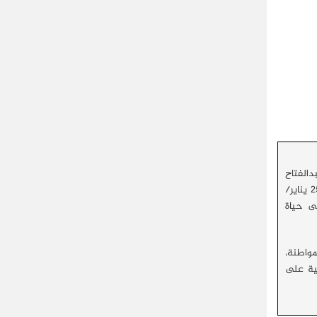
اضي 2013، بجوار وزير الدفاع عبدالفتاح
السياسي، في رأي الكثيرين، استعادة للحضور السياسي للكنيسة القبطية وعودة قوية للمشهد بعد توقعات بتراجع هذا الدور وانحساره عقب ثورة 25 يناير/
ى حياة
مواطنة،
سية على