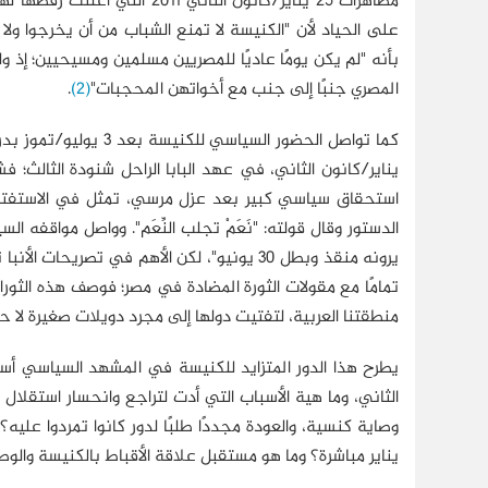
مظاهرات 25 يناير/كانون الثاني
على الحياد لأن "الكنيسة لا تمنع الشباب من أن يخرجوا ولا
بأنه "لم يكن يومًا عاديًا للمصريين مسلمين ومسيحيين؛ إذ و
المصري جنبًا إلى جنب مع أخواتهن المحجبات"
(2)
.
كما تواصل الحضور الس
استحقاق سياسي كبير بعد عزل مرسي، تمثل في الاستفتاء 
الدستور وقال قولته: "نَعَمْ تجلب النِّعَم". وواصل مواقف
يرونه منقذ وبطل 30 يونيو"، لكن الأهم في تص
تمامًا مع مقولات الثورة المضادة في مصر؛ فوصف هذه الثورات 
منطقتنا العربية، لتفتيت دولها إلى مجرد دويلات صغيرة لا حو
وصاية كنسية، والعودة مجددًا طلبًا لدور كانوا تمردوا عل
يناير مباشرة؟ وما هو مستقبل علاقة الأقباط بالكنيسة والو