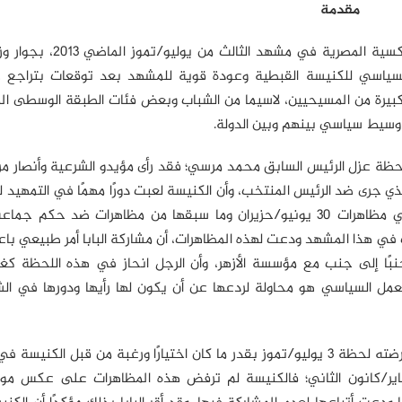
مقدمة
شكّل حضور البابا تواضروس الثاني بطريرك الكنيسة الأرثوذكسية المصري
السياسي للكنيسة القبطية وعودة قوية للمشهد بعد توقعات بتراجع هذ
ي وتمرد قطاعات كبيرة من المسيحيين، لاسيما من الشباب وبعض فئات الطبقة الوسطى 
وسيط سياسي بينهم وبين الدولة.
ا لحظة عزل الرئيس السابق محمد مرسي؛ فقد رأى مؤيدو الشرعية وأنصار
ي جرى ضد الرئيس المنتخب، وأن الكنيسة لعبت دورًا مهمًا في التمهيد
هؤلاء، من خلال حشد وتحريض أتباعها على المشاركة في مظاهرات 30 يونيو/حزيران وما سبقها من مظاهرات ضد حك
ي هذا المشهد ودعت لهذه المظاهرات، أن مشاركة البابا أمر طبيعي باعتبا
ًا إلى جنب مع مؤسسة الأزهر، وأن الرجل انحاز في هذه اللحظة كغيره
العمل السياسي هو محاولة لردعها عن أن يكون لها رأيها ودورها في الش
لكن ثمة من يرى أن حضور البابا تواضروس لم يكن اضطرارًا فرضته لحظة 3 يوليو/تموز بقدر ما كان اختيارًا ورغبة من قبل 
ع واستعادة ما كانت فقدته قبيل وخلال ثورة 25 يناير/كانون الثاني؛ فالكنيسة لم ترفض هذه المظاهرات على ع