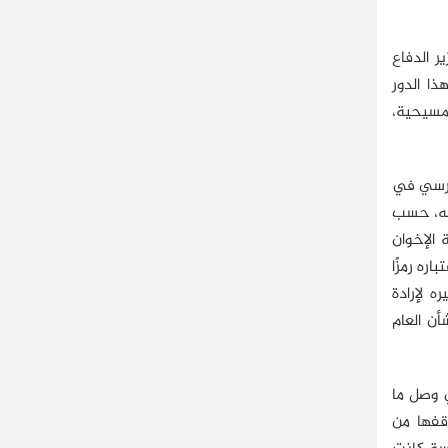
ة في مشهد الثالث من يوليو/تموز الماضي 2013، بجوار وزير الدفاع
ا الدور
المسيحية،
 مرسي في
 له، حسب
م جماعة الإخوان
ره رمزًا
 لإرادة
أن العام
الكنيسة في وصل ما
كس موقفها من