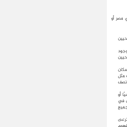
 مصر أو
 إجمالي المسيحيين
وجود
حيين
من إجمالي عدد سكان
أكثر من ذلك مثل
لإنسان الذي قدّر عددهم بـ 16 مليونًا ونصف
ا أو
ن في
جميع
ترعى
فهوم