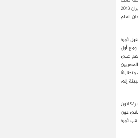
لكنيسة كانت
. بل إن البابا تواضروس وصف يوم 30 يونيو/حزيران 2013
لن العلم
يه قبل ثورة
انون الثاني، في عهد البابا الراحل شنودة الثالث؛ فشاركت الكنيسة بممثليها بقوة في لجنة الخمسين لتعديل دستور 2012. ومع أول
نعم على
المصريين
 متطابقًا
بيثة إلى
 المشهد السياسي أسئلة كثيرة حول شكل العلاقة بين الكنيسة والدولة قبل وبعد ثورة 25 يناير/كانون
لسياسي الذي صاحب ثورة 25 يناير/كانون الثاني دون
عقب ثورة