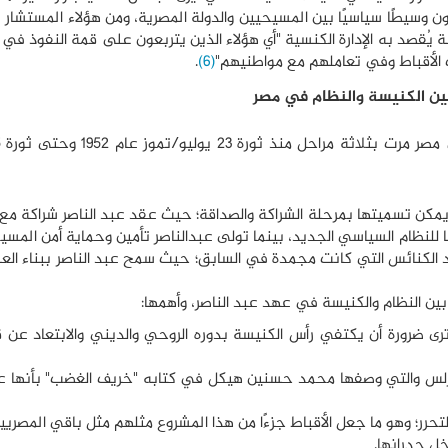
 وسيطًا سياسيًا بين المسيحيين والدولة المصرية، ومن هؤلاء المستشار 
يُقصد به الإدارة الكنسية "أي هؤلاء الذين يتربعون على قمة النفوذ في ال
 الأقباط وفي تعاملهم مع مواطنيهم"
(6)
.
بين الكنيسة والنظام في مصر
كن تسميتها بمرحلة الشراكة والصداقة؛ حيث عقد عبد الناصر شراكة مع ال
للنظام السياسي الجديد، بينما تولى عبدالناصر تأمين وحماية أمن المسي
ييد الكنائس التي كانت مجمدة في السابق؛ حيث سمح عبد الناصر ببناء الع
ن النظام والكنيسة في عهد عبد الناصر، وأهمها:
 ضرورة أن يكتفي رأس الكنيسة بدوره الروحي والديني والابتعاد عن ق
كيرلس والتي وصفها محمد حسنين هيكل في كتابه "خريف الغضب" بأنها ع
ر؛ وهو ما جعل الأقباط جزءًا من هذا المشروع مثلهم مثل باقي المصريي
خل جدرانها.