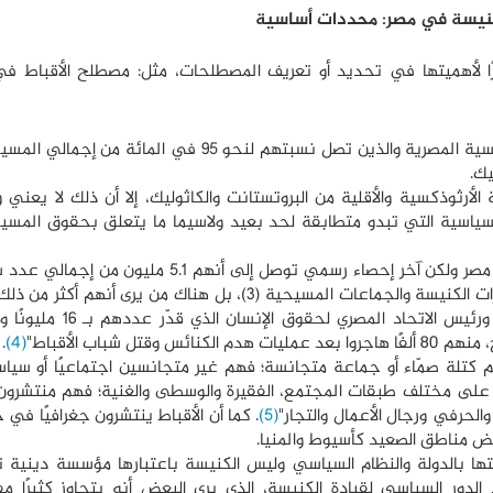
كنيسة في مصر: محددات أساسية
رًا لأهميتها في تحديد أو تعريف المصطلحات، مثل: مصطلح الأقباط في
: المقصود بالأقباط هنا هم أتباع الكنيسة الأرثوذكسية المصرية والذين تصل نسبتهم لنحو 95 في المائة من
يك.
 الأرثوذكسية والأقلية من البروتستانت والكاثوليك، إلا أن ذلك لا يعني 
لسياسية التي تبدو متطابقة لحد بعيد ولاسيما ما يتعلق بحقوق المسي
: ليس هناك إحصاء دقيق حول عدد الأقباط في مصر ولكن آخر إحصاء رسمي توصل إلى أنهم 5.1 مليون 
مصر؛ لكن الرقم يرتفع إلى 10 أو 15 مليونًا وفقًا لتقديرات الكنيسة والجماعات المسيحية (3)، بل هناك من يرى أنهم 
نجيب جبرائيل المستشار القانوني السابق للكنيسة ورئيس الاتحاد المصري لحقوق ا
 شباب الأقباط"
(4)
.
هم كتلة صمّاء أو جماعة متجانسة؛ فهم غير متجانسين اجتماعيًا أو سياسيً
باط على مختلف طبقات المجتمع، الفقيرة والوسطى والغنية؛ فهم منتشرو
الحرفي ورجال الأعمال والتجار"
(5)
. كما أن الأقباط ينتشرون جغرافيًا في 
ض مناطق الصعيد كأسيوط والمنيا.
تها بالدولة والنظام السياسي وليس الكنيسة باعتبارها مؤسسة دينية 
لدور السياسي لقيادة الكنيسة، الذي يرى البعض أنه يتجاوز كثيرًا م