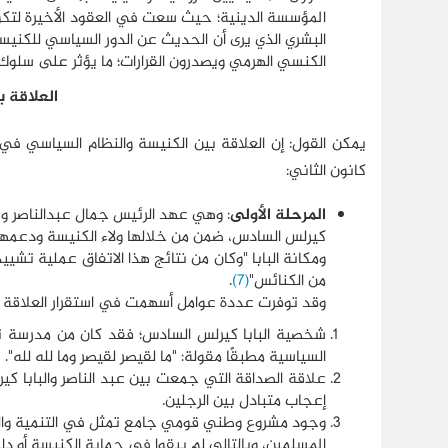
المؤسسة الدينية؛ حيث سعت في العقود الأخيرة لتكون
البشري الذي يرى أن الحديث عن الدور السياسي للكنيسة 
الكنسي الهرمي ويصدرون القرارات؛ ما يؤثر على سلوك
العلاقة 
كانون الثاني:
المرحلة الأولى
: وهي عهد الرئيس جمال عبدالناصر ويم
كيرلس السادس، ضمن من خلالها ولاء الكنيسة ودعمها 
ومكانة البابا "وكان من نتائج هذا الاتفاق عملية تش
من الكنائس"
(7)
.
وقد توفرت عددة عوامل أسهمت في استقرار العلاقة بي
شخصية البابا كيرلس السادس؛ فقد كان من مدرسة ترى
السياسية مطبقًا مقولة: "ما لقيصر لقيصر وما لله لله".
علاقة الصداقة التي جمعت بين عبد الناصر والبابا 
إعجاب متبادل بين الرجلين.
وجود مشروع وطني قومي جامع تمثل في التنمية والتحر
المسلمين، وبالتالي لم يبقوا في حماية الكنيسة أو دا