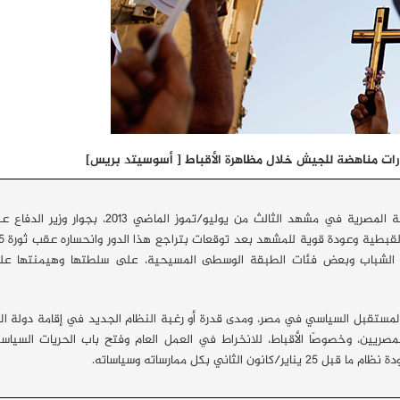
رات مناهضة للجيش خلال مظاهرة الأقباط [ أسوسيتد بريس]
شكّل حضور البابا تواضروس الثاني بطريرك الكنيسة الأرثوذكسية المصرية في مشهد الثالث من يوليو/تموز الم
من الشباب وبعض فئات الطبقة الوسطى المسيحية، على سلطتها وهيمنتها عل
ستقبل السياسي في مصر، ومدى قدرة أو رغبة النظام الجديد في إقامة دولة ال
لمصريين، وخصوصًا الأقباط، للانخراط في العمل العام وفتح باب الحريات السيا
 بكل ممارساته وسياساته.