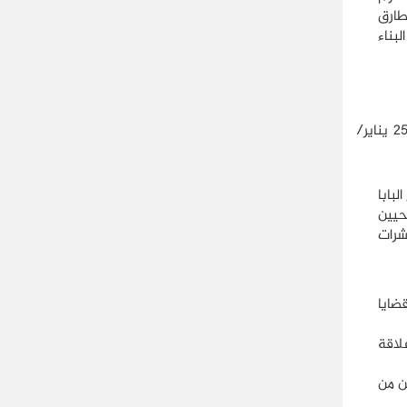
طارق
بناء
يمكن القول: إن العلاقة بين الكنيسة والنظام السياسي في مصر مرت بثلاثة مراحل منذ ثورة 23 يوليو/تموز عام 1952 وحتى ثورة 25 يناير/
بابا
حيين
شرات
ضايا
لاقة
ن من