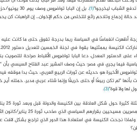
 2011 التي أعلنت رفضها لها ودعت أتباعها لعدم المشاركة فيها. وقد أقر البابا بذلك مؤكدًا أن ا
 تدفع الشباب ليخرجوا"
(1)
لد حالة إجماع وتلاحم رائع للتخلص من حكم الإخوان... إن الراهبات كن يحم
ياسي للكنيسة بعد 3 يوليو/تموز بدرجة أظهرت انغماسًا في السياسة ربما بدرجة تفوق حتى ما كانت عل
يناير/ك
على الدستور المعدل، دعا البابا تواضروس الأقباط صراحة للتصويت ب
ه السياسية فيما يجري في مصر؛ حيث وصف المشير عبد الفتاح السيسي بأن "
ريحات الأنبا تواضروس الأخيرة هو حديثه عن ثورات الربيع العربي، حيث بدا موقفه فيه
بأنها "لم تكن ربيعًا أو حتى خريفًا وإنما شتاء عربي مدبر، حملته أيدٍ خ
ل لها ولا قوة"
(3)
.
يطرح هذا الدور المتزايد للكنيسة في
الثاني، وما هية الأسباب التي أدت لتراجع وانحسار استقلال مصريين مسيحيين بقرارهم ا
يه؟ ولماذا نجحت الكنيسة في استعادة هذا الدور الذي تراجع بشكل لافت 
طن؟