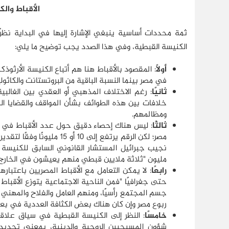
الأقباط وال
ثمة محددات أساسية ينبغي الإشارة إليها في البداية نظ
الكنيسة القبطية، وفي هذا الصدد يجب توضيح ما يلي:
أولاً
في مصر بينما النسبة الباقية من البروتستانت والكاثول
ثانيًا
: رغم الاختلاف المذهبي أو العقدي بين الغالبية
خلافات بين هذه الطوائف بشأن المواقف والقضايا ا
ومظالمهم.
ثالثًا
مليون "ثلاثة ملايين قبطي منهم يعيشون في الخارج، منهم 80 ألفًا هاجروا بعد عمليات هدم الكنائس وقتل
رابعًا
: لا يمكن التعامل مع الأقباط المصريين باعتبار
حتى جغرافيًا "فمن الناحية الاجتماعية يتوزع الأق
جسم المجتمع رأسيًا، ومنهم العامل والفلاح والمهني و
ربوع مصر وإن كان هناك بعض الكثافة العددية في بع
خامسًا
: النظر إلى الكنيسة القبطية في سياق علاق
شؤون المسيحيين الروحية والدينية، بمعنى تحديد ا