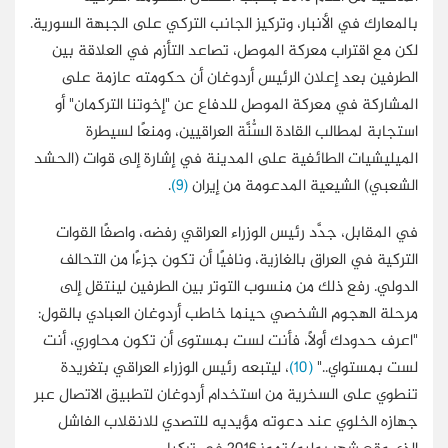
بالمعارك في الأنبار، وتركيز الجانب التركي على الجبهة السورية.
لكن مع اقتراب معركة الموصل، تصاعد التأزم في العلاقة بين
الطرفين بعد إعلان الرئيس أردوغان أن حكومته عازمة على
المشاركة في معركة الموصل للدفاع عن "إخوتنا التركمان" أو
استجابة لمطالب القادة السُّنَّة العراقيين، ومنعًا لسيطرة
الميليشيات الطائفية على المدينة في إشارة إلى قوات (الحشد
الشعبي) الشيعية المدعومة من إيران
(9)
.
في المقابل، جدَّد رئيس الوزراء العراقي رفضه، واصفًا القوات
التركية في العراق بالغازية، ونافيًا أن تكون جزءًا من التحالف
الدولي. رفع ذلك من منسوب التوتر بين الطرفين لينتقل إلى
مرحلة الهجوم الشخصي حينما خاطب أردوغان العبادي بالقول:
"اعرف حدودك أولًا، فأنت لست بمستوى أن تكون محاوري، أنت
لست بمستواي.."
(10)
، ليتبعه رئيس الوزراء العراقي بتغريدة
تنطوي على السخرية من استخدام أردوغان لتطبيق الاتصال عبر
جهازه الخلوي عند دعوته مؤيديه للتصدي للانقلاب الفاشل