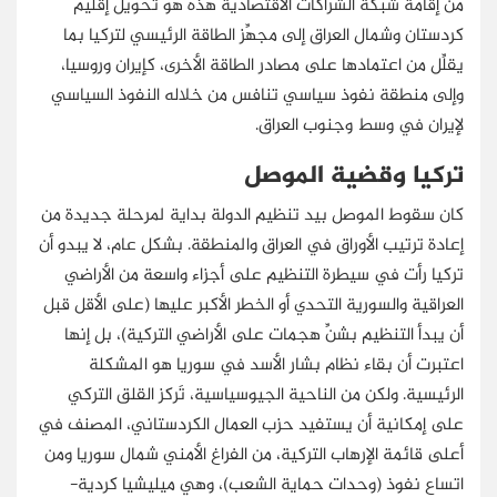
من إقامة شبكة الشراكات الاقتصادية هذه هو تحويل إقليم
كردستان وشمال العراق إلى مجهِّز الطاقة الرئيسي لتركيا بما
يقلِّل من اعتمادها على مصادر الطاقة الأخرى، كإيران وروسيا،
وإلى منطقة نفوذ سياسي تنافس من خلاله النفوذ السياسي
لإيران في وسط وجنوب العراق.
تركيا وقضية الموصل
كان سقوط الموصل بيد تنظيم الدولة بداية لمرحلة جديدة من
إعادة ترتيب الأوراق في العراق والمنطقة. بشكل عام، لا يبدو أن
تركيا رأت في سيطرة التنظيم على أجزاء واسعة من الأراضي
العراقية والسورية التحدي أو الخطر الأكبر عليها (على الأقل قبل
أن يبدأ التنظيم بشنِّ هجمات على الأراضي التركية)، بل إنها
اعتبرت أن بقاء نظام بشار الأسد في سوريا هو المشكلة
الرئيسية. ولكن من الناحية الجيوسياسية، تَركز القلق التركي
على إمكانية أن يستفيد حزب العمال الكردستاني، المصنف في
أعلى قائمة الإرهاب التركية، من الفراغ الأمني شمال سوريا ومن
اتساع نفوذ (وحدات حماية الشعب)، وهي ميليشيا كردية-