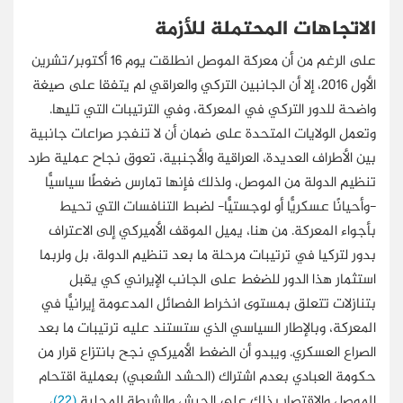
الاتجاهات المحتملة للأزمة
على الرغم من أن معركة الموصل انطلقت يوم 16 أكتوبر/تشرين
الأول 2016، إلا أن الجانبين التركي والعراقي لم يتفقا على صيغة
واضحة للدور التركي في المعركة، وفي الترتيبات التي تليها.
وتعمل الولايات المتحدة على ضمان أن لا تنفجر صراعات جانبية
بين الأطراف العديدة، العراقية والأجنبية، تعوق نجاح عملية طرد
تنظيم الدولة من الموصل، ولذلك فإنها تمارس ضغطًا سياسيًّا
-وأحيانًا عسكريًّا أو لوجستيًّا- لضبط التنافسات التي تحيط
بأجواء المعركة. من هنا، يميل الموقف الأميركي إلى الاعتراف
بدور لتركيا في ترتيبات مرحلة ما بعد تنظيم الدولة، بل ولربما
استثمار هذا الدور للضغط على الجانب الإيراني كي يقبل
بتنازلات تتعلق بمستوى انخراط الفصائل المدعومة إيرانيًّا في
المعركة، وبالإطار السياسي الذي ستستند عليه ترتيبات ما بعد
الصراع العسكري. ويبدو أن الضغط الأميركي نجح بانتزاع قرار من
حكومة العبادي بعدم اشتراك (الحشد الشعبي) بعملية اقتحام
الموصل والاقتصار بذلك على الجيش والشرطة المحلية
(22)
،