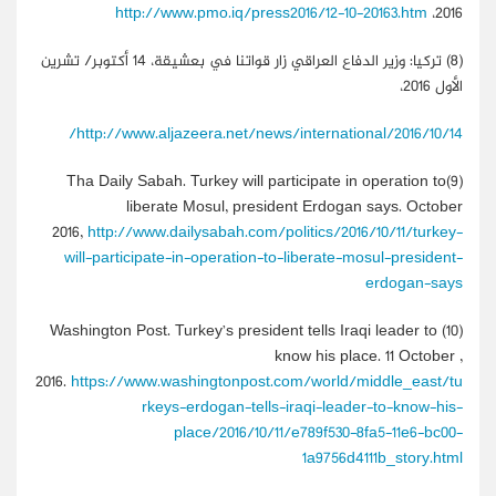
http://www.pmo.iq/press2016/12-10-20163.htm
2016،
(8)
تركيا: وزير الدفاع العراقي زار قواتنا في بعشيقة، 14 أكتوبر/ تشرين
الأول 2016،
http://www.aljazeera.net/news/international/2016/10/14/
Tha Daily Sabah. Turkey will participate in operation to
(9)
liberate Mosul, president Erdogan says. October
2016,
http://www.dailysabah.com/politics/2016/10/11/turkey-
will-participate-in-operation-to-liberate-mosul-president-
erdogan-says
Washington Post. Turkey’s president tells Iraqi leader to
(10)
know his place. 11 October ,
2016.
https://www.washingtonpost.com/world/middle_east/tu
rkeys-erdogan-tells-iraqi-leader-to-know-his-
place/2016/10/11/e789f530-8fa5-11e6-bc00-
1a9756d4111b_story.html