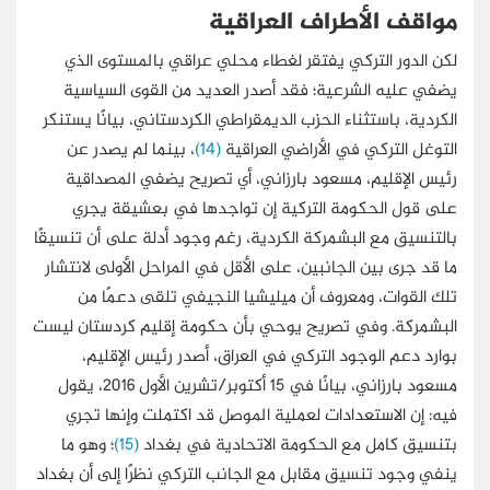
مواقف الأطراف العراقية
لكن الدور التركي يفتقر لغطاء محلي عراقي بالمستوى الذي
يضفي عليه الشرعية؛ فقد أصدر العديد من القوى السياسية
الكردية، باستثناء الحزب الديمقراطي الكردستاني، بيانًا يستنكر
التوغل التركي في الأراضي العراقية
(14)
، بينما لم يصدر عن
رئيس الإقليم، مسعود بارزاني، أي تصريح يضفي المصداقية
على قول الحكومة التركية إن تواجدها في بعشيقة يجري
بالتنسيق مع البشمركة الكردية، رغم وجود أدلة على أن تنسيقًا
ما قد جرى بين الجانبين، على الأقل في المراحل الأولى لانتشار
تلك القوات، ومعروف أن ميليشيا النجيفي تلقى دعمًا من
البشمركة. وفي تصريح يوحي بأن حكومة إقليم كردستان ليست
بوارد دعم الوجود التركي في العراق، أصدر رئيس الإقليم،
مسعود بارزاني، بيانًا في 15 أكتوبر/تشرين الأول 2016، يقول
فيه: إن الاستعدادات لعملية الموصل قد اكتملت وإنها تجري
بتنسيق كامل مع الحكومة الاتحادية في بغداد
(15)
؛ وهو ما
ينفي وجود تنسيق مقابل مع الجانب التركي نظرًا إلى أن بغداد