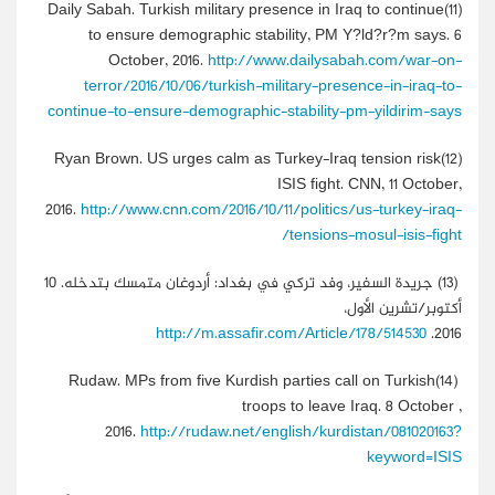
Daily Sabah. Turkish military presence in Iraq to continue
(11)
to ensure demographic stability, PM Y?ld?r?m says. 6
October, 2016.
http://www.dailysabah.com/war-on-
terror/2016/10/06/turkish-military-presence-in-iraq-to-
continue-to-ensure-demographic-stability-pm-yildirim-says
Ryan Brown. US urges calm as Turkey-Iraq tension risk
(12)
ISIS fight. CNN, 11 October,
2016.
http://www.cnn.com/2016/10/11/politics/us-turkey-iraq-
tensions-mosul-isis-fight/
(13) ج
ريدة السفير، وفد تركي في بغداد: أردوغان متمسك بتدخله. 10
أكتوبر/تشرين الأول،
http://m.assafir.com/Article/178/514530
2016.
Rudaw. MPs from five Kurdish parties call on Turkish
(14)
troops to leave Iraq. 8 October ,
2016.
http://rudaw.net/english/kurdistan/081020163?
keyword=ISIS