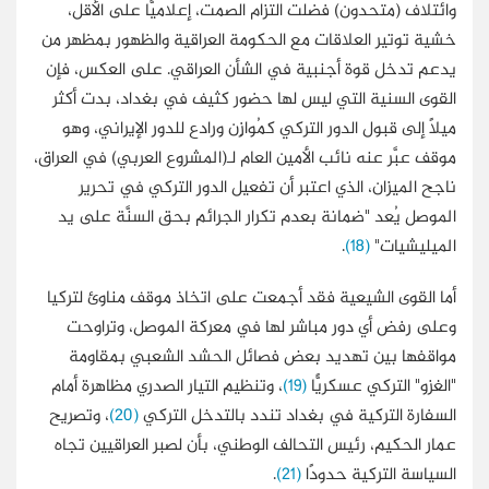
وائتلاف (متحدون) فضلت التزام الصمت، إعلاميًّا على الأقل،
خشية توتير العلاقات مع الحكومة العراقية والظهور بمظهر من
يدعم تدخل قوة أجنبية في الشأن العراقي. على العكس، فإن
القوى السنية التي ليس لها حضور كثيف في بغداد، بدت أكثر
ميلًا إلى قبول الدور التركي كمُوازِن ورادع للدور الإيراني، وهو
موقف عبَّر عنه نائب الأمين العام لـ(المشروع العربي) في العراق،
ناجح الميزان، الذي اعتبر أن تفعيل الدور التركي في تحرير
الموصل يُعد "ضمانة بعدم تكرار الجرائم بحق السنَّة على يد
الميليشيات"
(18)
.
أما القوى الشيعية فقد أجمعت على اتخاذ موقف مناوئ لتركيا
وعلى رفض أي دور مباشر لها في معركة الموصل، وتراوحت
مواقفها بين تهديد بعض فصائل الحشد الشعبي بمقاومة
"الغزو" التركي عسكريًّا
(19)
، وتنظيم التيار الصدري مظاهرة أمام
السفارة التركية في بغداد تندد بالتدخل التركي
(20)
، وتصريح
عمار الحكيم، رئيس التحالف الوطني، بأن لصبر العراقيين تجاه
السياسة التركية حدودًا
(21)
.