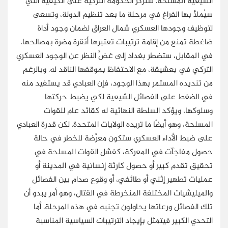
الشيعية المسلحة. ستركِّز الحكومة التركية على الكيفية التي
سيُملأ بها الفراغ في مرحلة ما بعد تنظيم الدولة، وتسعى
لتوظيف وجودها العسكري شمال العراق لضمان وجود أداة
ضاغطة تمنع من إقامة ترتيبات تعتبرها أنقرة مضرة بمصالحها.
في المقابل، ستضطر بغداد إلى غضِّ النظر عن الوجود العسكري
التركي في بعشيقة، مع الاحتفاظ بموقفها الناقد له. وبالرغم
من تنديده المستمر بهذا الوجود، فإن العبادي قد يستفيد منه
في الضغط على الفصائل الشيعية لكي يضبط حركتها
وسلوكها، ويؤكد السلطة النهائية له كقائد عام للقوات
المسلحة، وهو أيضًا ما تريده الولايات المتحدة. لكن قدرة العبادي
على ضبط الأداء العسكري ستكون معرَّضة للخطر في حالة
حصول مفاجآت في المعركة، كفشل القوات المسلحة في
تحقيق تقدم كبير أو حصول كارثة إنسانية في المدينة أو
عمليات تطهير إثني أو طائفي، أو وقوع صدام بين الفصائل
والميليشيات المختلفة المنخرطة في القتال، وهو أمر يبدو أن
تلك الفصائل ورعاتها يحاولون تجنبه في هذه المرحلة. أما
التحدي الكبير فيتمثل بإيجاد الترتيبات السياسية المناسبة