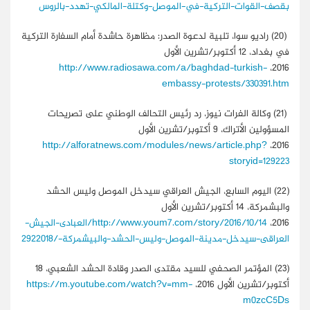
بقصف-القوات-التركية-في-الموصل-وكتلة-المالكي-تهدد-بالروس
(20)
راديو سوا، تلبية لدعوة الصدر: مظاهرة حاشدة أمام السفارة التركية
في بغداد، 12 أكتوبر/تشرين الأول
http://www.radiosawa.com/a/baghdad-turkish-
2016،
embassy-protests/330391.htm
(21)
وكالة الفرات نيوز، رد رئيس التحالف الوطني على تصريحات
المسؤولين الأتراك، 9 أكتوبر/تشرين الأول
http://alforatnews.com/modules/news/article.php?
2016،
storyid=129223
(22)
اليوم السابع، الجيش العراقي سيدخل الموصل وليس الحشد
والبشمركة، 14 أكتوبر/تشرين الأول
2016،
http://www.youm7.com/story/2016/10/14/العبادى-الجيش-
العراقى-سيدخل-مدينة-الموصل-وليس-الحشد-والبيشمركة-/2922018
(23)
المؤتمر الصحفي للسيد مقتدى الصدر وقادة الحشد الشعبي، 18
أكتوبر/تشرين الأول 2016،
https://m.youtube.com/watch?v=mm-
m0zcC5Ds