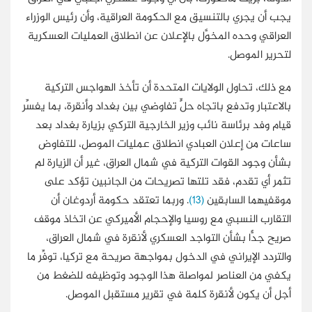
يجب أن يجري بالتنسيق مع الحكومة العراقية، وأن رئيس الوزراء
العراقي وحده المخوَّل بالإعلان عن انطلاق العمليات العسكرية
لتحرير الموصل.
مع ذلك، تحاول الولايات المتحدة أن تأخذ الهواجس التركية
بالاعتبار وتدفع باتجاه حلٍّ تفاوضي بين بغداد وأنقرة، بما يفسِّر
قيام وفد برئاسة نائب وزير الخارجية التركي بزيارة بغداد بعد
ساعات من إعلان العبادي انطلاق عمليات الموصل، للتفاوض
بشأن وجود القوات التركية في شمال العراق، غير أن الزيارة لم
تثمر أي تقدم، فقد تلتها تصريحات من الجانبين تؤكد على
موقفيهما السابقين
(13)
. وربما تعتقد حكومة أردوغان أن
التقارب النسبي مع روسيا والإحجام الأميركي عن اتخاذ موقف
صريح جدًّا بشأن التواجد العسكري لأنقرة في شمال العراق،
والتردد الإيراني في الدخول بمواجهة صريحة مع تركيا، توفِّر ما
يكفي من العناصر لمواصلة هذا الوجود وتوظيفه للضغط من
أجل أن يكون لأنقرة كلمة في تقرير مستقبل الموصل.