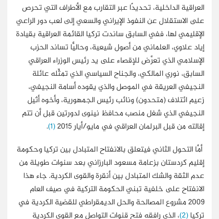
العراقية الداخلية، تحديدًا عبر التقارب مع الأطراف التي تحرص
على الاستقلال عن النفوذ الإيراني والسعي إلى لعب دور الراعي
الإقليمي لها، ففي السابق ساندت تركيا القائمة العراقية بقيادة
إياد علاوي، العلماني من أصول شيعية، وحاليًّا تساند الحزب
الإسلامي الذي تعرَّض للإقصاء على يد رئيس الوزراء العراقي
السابق، نوري المالكي، والجناح السياسي الذي تمثِّله عائلة
النجيفي العريقة في الموصل والذي يقوده أسامة النجيفي،
زعيم ائتلاف (متحدون) ونائب رئيس الجمهورية، وأخوه أثيل
النجيفي الذي شغل منصب محافظ نينوى لدورتين قبل أن تتم
إقالته من قبل البرلمان العراقي في مايو/أيار 2015
(1)
.
أمَّا التحول الثاني فيتعلق بالانفتاح المتبادل بين تركيا وحكومة
إقليم كردستان بزعامة مسعود البارزاني بعد سنوات طويلة من
عدم الثقة والشك المتبادل بين أنقرة والقوى الكردية. جاء هذا
الانفتاح على خلفية تبني الحكومة التركية في صيف العام
2009 مشروع المصالحة والحل الديمقراطي للقضية الكردية في
تركيا
(2)
، الذي رافقه فتح قنوات التواصل مع القوى الكردية