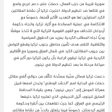
سورية قريبة من حزب العمال، حصلت على دعم غربي واسع
في قتالها ضد تنظيم الدولة. اعتبرت تركيا أن نشاط المقاتلين
الكرد المناوئين لها هو التهديد الأكبر لأمنها، خصوصًا مع
الانتكاسة في عملية المصالحة مع أكراد تركيا، واتجاه حكومة
أردوغان للتحالف مع القوى القومية التركية التي لا تتخذ موقفًا
وديًّا تجاه المطالب الكردية بمزيد من الحقوق السياسية
والثقافية. التقى هدف تأمين مناطق جنوب تركيا وقطع التواصل
بين جيوب المقاتلين الكرد في شمال العراق وسوريا مع الأقاليم
الكردية في تركيا، ليقوي الرغبة بأن يكون لتركيا دور أكبر في
صياغة مرحلة ما بعد تنظيم الدولة في نينوى.
دعمت تركيا فصائل سنِّية مسلَّحة تتألَّف من حوالي ألفي مقاتل
حملت في البداية اسم "الحشد الوطني" وتبدل اسمها قبيل
معركة الموصل إلى "حرس نينوى"، وهي بقيادة المحافظ
السابق لنينوى، أثيل النجيفي، الذي تعتبره تركيا حليفها
الرئيسي في العراق. كما جرت تفاهمات بين أنقرة وحكومة
إقليم كردستان، خصوصًا فيما يتعلق بالحدِّ من نشاط مقاتلي