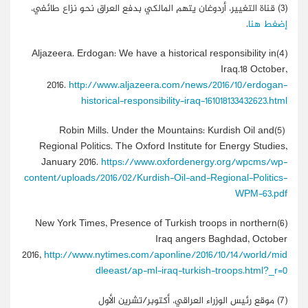
(3)
قناة التغيير، أردوغان يتهم المالكي بدفع العراق نحو نزاع طائفي،
إضغط هنا
.
Aljazeera. Erdogan: We have a historical responsibility in
(4)
Iraq.18 October,
2016.
http://www.aljazeera.com/news/2016/10/erdogan-
historical-responsibility-iraq-161018133432623.html
Robin Mills. Under the Mountains: Kurdish Oil and
(5)
Regional Politics. The Oxford Institute for Energy Studies,
January 2016.
https://www.oxfordenergy.org/wpcms/wp-
content/uploads/2016/02/Kurdish-Oil-and-Regional-Politics-
WPM-63.pdf
New York Times, Presence of Turkish troops in northern
(6)
Iraq angers Baghdad, October
2016,
http://www.nytimes.com/aponline/2016/10/14/world/mid
dleeast/ap-ml-iraq-turkish-troops.html?_r=0
(7)
موقع رئيس الوزراء العراقي، أكتوبر/تشرين الأول