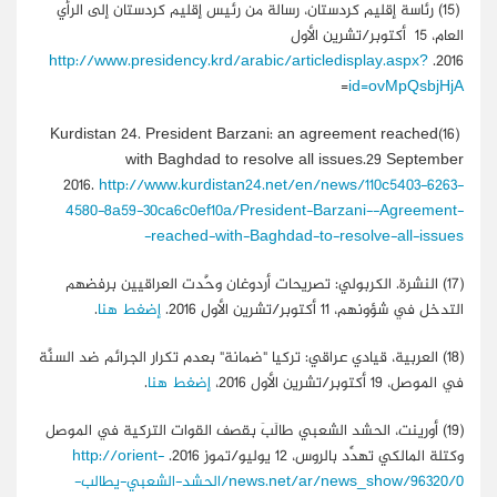
(15)
رئاسة إقليم كردستان، رسالة من رئيس إقليم كردستان إلى الرأي
العام، 15 أكتوبر/تشرين الأول
http://www.presidency.krd/arabic/articledisplay.aspx?
2016.
=
id=ovMpQsbjHjA
Kurdistan 24. President Barzani: an agreement reached
(16)
with Baghdad to resolve all issues.29 September
2016.
http://www.kurdistan24.net/en/news/110c5403-6263-
4580-8a59-30ca6c0ef10a/President-Barzani--Agreement-
reached-with-Baghdad-to-resolve-all-issues-
(17)
النشرة. الكربولي: تصريحات أردوغان وحَّدت العراقيين برفضهم
التدخل في شؤونهم، 11 أكتوبر/تشرين الأول 2016.
إضغط هنا
.
(18) ا
لعربية، قيادي عراقي: تركيا "ضمانة" بعدم تكرار الجرائم ضد السنَّة
في الموصل، 19 أكتوبر/تشرين الأول 2016،
إضغط هنا
.
(19)
أورينت، الحشد الشعبي طالَبَ بقصف القوات التركية في الموصل
وكتلة المالكي تهدِّد بالروس، 12 يوليو/تموز 2016.
http://orient-
news.net/ar/news_show/96320/0/الحشد-الشعبي-يطالب-