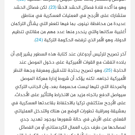
وهو ما أكده قادة فصائل الحشد لاحقًا
(23)
. لكن فصائل الحشد
ستشارك على الأرجح في العمليات العسكرية في مناطق
عديدة من محافظة نينوى، بما فيها تلعفر التي يشكِّل التركمان
أغلبية سكانها والتي ينحدر منها عدد مهم من مقاتلي تنظيم
الدولة، وهو الأمر الذي ترفضه الحكومة التركية
(24)
.
آخر تصريح للرئيس أردوغان عند كتابة هذه السطور يشير إلى أن
بلاده اتفقت مع القوات الأميركية على دخول الموصل عند
الحاجة
(25)
، وهو تصريح بحاجة للتدقيق ومعرفة وجهة النظر
الأميركية تجاهه، لكنه يؤكد أن شروط إدارة معركة الموصل
والمرحلة التي تليها ليست محسومة بعد، وأن الجانب التركي
سيواصل الدفع باتجاه مزيد من الانخراط والتأثير على الأحداث.
على الأرجح ستكتفي تركيا بالاحتفاظ بقاعدتها العسكرية في
بعشيقة ومراقبة تطورات الوضع من هناك والتدخل العملياتي
الفعلي على الأرض في حالة شعورها بوجود تهديد جدي
لمصالحها من طرف حزب العمال الكردستاني أو من الفصائل