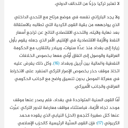
لا تعتبر تركيا جزءًا من التحالف الدولي.
ولا يجد البارزاني نفسه في موضع مرتاح مع التحدي الداخلي
الذي يواجههه من بقية القوى الكردية التي تطالبه بالاستقالة
بعد نهاية ولايته، والتحدي الاقتصادي الناتج عن تراجع أسعار
النفط والأزمة الاقتصادية في الإقليم، الأمر الذي جعله يقوم بأول
زيارة إلى بغداد منذ عدَّة سنوات، ويبادر بالتقارب مع الحكومة
العراقية والوصول إلى اتفاق أوَّلي معها بخصوص الخلافات
النفطية والمالية بين أربيل وبغداد
(16)
. وكل ذلك يفرض عليه
اتخاذ موقف حذر بخصوص الإصرار التركي المنفرد على الانخراط
في معركة الموصل بدون تنسيق واضح مع الجانب الحكومي
العراقي والجانب الأميركي.
أمَّا القوى السنية المتواجدة في بغداد، فلم يصدر عنها موقف
موحد تجاه الأزمة، فباستئناء مواقف معارضة للدور التركي عبَّرت
عنها كتل صغيرة كتجمع (الحل) النيابي الذي يقوده محمد
الكربولي
(17)
؛ فإن القوى السنِّية الرئيسية كالحزب الإسلامي