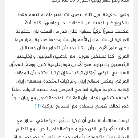
الذي وقع شهر يوليو/تموز 2016 في تركيا.
وفي الحقيقة، فإن تلك التصريحات المتبادلة لم تتسم فقط
بالخروج غير المعتاد عن الخطاب الدبلوماسي، لكنها أيضًا
عكست تصورًا تركيًّا ينطوي على قدر من الصحة بأن الحكومة
العراقية ليست الفاعل الأهم وليست وحدها صاحبة القرار فيما
يجري على الأرض، وأن تركيا يجب أن تتحاور بشأن مستقبل
العراق -كما مستقبل سوريا- مع اللاعبين الدوليين والإقليميين
الرئيسيين باعتبارها هي الأخرى قوة إقليمية كبرى. ووفقًا للمعلِّق
السياسي التركي، أوزكان تيكيت، فإن تركيا تعتقد بأن الموقف
العراقي يعكس مصالح إيران والولايات المتحدة، ومسعى إيران
لإقامة حكومة موالية لها في الموصل بعد تنظيم الدولة، تمامًا
كما فعلت في بغداد، وأن الولايات المتحدة تعمل مع إيران سويًّا
في تحالف ضمني يصطدم مع المصالح التركية
(11)
.
ليست هناك أدلة على أن تركيا تنسِّق تحركها في العراق مع
الجانب الأميركي، الذي صرَّح مبعوثه الخاص للحرب مع تنظيم
الدولة، بريت ماكغورك، بأن أي وجود عسكري أجنبي في العراق