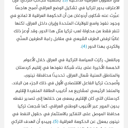
في الشؤون العراقية الداخلية
(3)
. بالنسبة للجانب التركي، فإن
الاعتراف بدور لتركيا في تشكيل الوضع العراقي أصبح هاجسًا
عبَّرت عنه شكاوى أردوغان من أن الحكومة العراقية لا تمانع في
وجود نفوذ واسع للولايات المتحدة وإيران داخل العراق، لكنها
تنفر فقط من محاولة لعب تركيا مثل هذا الدور، وقد أوعز ذلك
غالبًا لرفض الطرف الشيعي في مقابل رغبة الطرفين السنِّي
والكردي بهذا الدور
(4)
.
وبالفعل، ركزت السياسة التركية في العراق خلال الأعوام
الخمسة الأخيرة على بناء شبكة نفوذها في إقليم كردستان
والمناطق السنية شمال العراق، تحديدًا محافظة نينوى،
وأصبحت تركيا الفاعل الاقتصادي الأول في ذلك الجزء من البلاد،
والمنفذ الرئيسي لمشاريع مد أنابيب الطاقة المنفردة لإقليم
كردستان التي كان الإقليم يسعى من خلالها إلى تصدير نفطه
بدون المرور عبر الأنبوب الوطني العراقي، كما شجعت تركيا
محافظ الموصل على التفكير بالاستثمار في حقول النفط في
نينوى بمعزل عن الحكومة العراقية
(5)
. ويبدو أن الهدف التركي