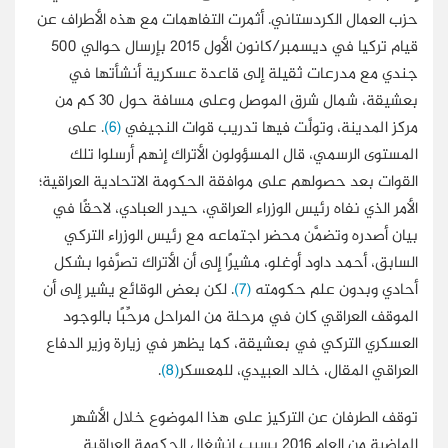
حزب العمال الكردستاني. أثمرت التفاهمات مع هذه الأطراف عن
قيام تركيا في ديسمبر/كانون الأول 2015 بإرسال حوالي 500
جندي مع مدرعات ثقيلة إلى قاعدة عسكرية أنشأتها في
بعشيقة، شمال شرق الموصل وعلى مسافة حول 30 كم من
مركز المدينة، وتولَّت فيها تدريب قوات النجيفي
(6)
. على
المستوى الرسمي، قال المسؤولون الأتراك إنهم أرسلوا تلك
القوات بعد حصولهم على موافقة الحكومة الاتحادية العراقية؛
الأمر الذي نفاه رئيس الوزراء العراقي، حيدر العبادي، لاحقًا في
بيان أصدره وتضمَّن محضر اجتماعه مع رئيس الوزراء التركي
السابق، أحمد داود أوغلو، مشيرًا إلى أن الأتراك تصرَّفوا بشكل
أحادي وبدون علم حكومته
(7)
. لكن بعض الوقائع يشير إلى أن
الموقف العراقي كان في مرحلة من المراحل مرحِّبًا بالوجود
العسكري التركي في بعشيقة، كما يظهر في زيارة وزير الدفاع
العراقي المقال، خالد العبيدي، للمعسكر
(8)
.
توقف الطرفان عن التركيز على هذا الموضوع خلال الأشهر
الماضية من العام 2016 بسبب انشغال الحكومة العراقية