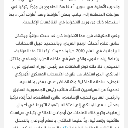
والحرب الأهلية في سوريا أعاقا هذا الطموح بل وزجَّا بتركيا في
صراعات المنطقة إلى جانب بعض أطرافها وضد أطراف أخرى، بما
استدعاه ذلك من مزيد الانخراط في التنافسات الإقليمية.
وفي الحقيقة، فإن هذا الانخراط كان قد حدث عراقيًّا وبشكل
سابق على أحداث الربيع العربي، وبالتحديد قبيل الانتخابات
البرلمانية في العام 2010 حينما دعمت تركيا ائتلاف العراقية،
بزعامة إياد علاوي، والذي ضمَّ في داخله الحزب الإسلامي وتكتل
النجيفي. تلا ذلك توتر العلاقات مع رئيس الوزراء السابق، نوري
المالكي، الذي استفاد من ظروف الانسحاب العسكري الأميركي
لتوطيد سلطته الداخلية والانقضاض على بعض منافسيه،
تحديدًا من السياسيين السُّنَّة. فنائب رئيس الجمهورية السابق
والرئيس السابق للحزب الإسلامي، طارق الهاشمي، لجأ إلى تركيا
بعد أن سعى المالكي إلى اعتقاله بتهمة التورط في أعمال
إرهابية، وتبع ذلك اتهامات من أردوغان للمالكي بتبني سياسات
طائفية وإقصائية، ردَّ عليها المالكي باتهام أردوغان بالتدخل