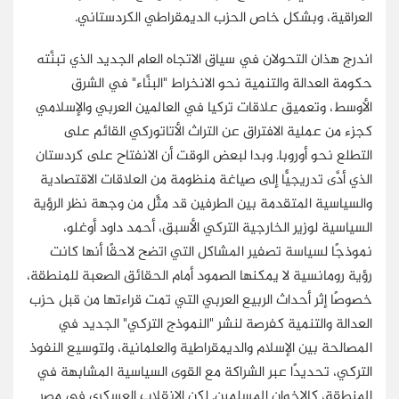
العراقية، وبشكل خاص الحزب الديمقراطي الكردستاني.
اندرج هذان التحولان في سياق الاتجاه العام الجديد الذي تبنَّته
حكومة العدالة والتنمية نحو الانخراط "البنَّاء" في الشرق
الأوسط، وتعميق علاقات تركيا في العالمين العربي والإسلامي
كجزء من عملية الافتراق عن التراث الأتاتوركي القائم على
التطلع نحو أوروبا. وبدا لبعض الوقت أن الانفتاح على كردستان
الذي أدَّى تدريجيًّا إلى صياغة منظومة من العلاقات الاقتصادية
والسياسية المتقدمة بين الطرفين قد مثَّل من وجهة نظر الرؤية
السياسية لوزير الخارجية التركي الأسبق، أحمد داود أوغلو،
نموذجًا لسياسة تصفير المشاكل التي اتضح لاحقًا أنها كانت
رؤية رومانسية لا يمكنها الصمود أمام الحقائق الصعبة للمنطقة،
خصوصًا إثر أحداث الربيع العربي التي تمت قراءتها من قبل حزب
العدالة والتنمية كفرصة لنشر "النموذج التركي" الجديد في
المصالحة بين الإسلام والديمقراطية والعلمانية، ولتوسيع النفوذ
التركي، تحديدًا عبر الشراكة مع القوى السياسية المشابهة في
المنطقة، كالإخوان المسلمين. لكن الانقلاب العسكري في مصر