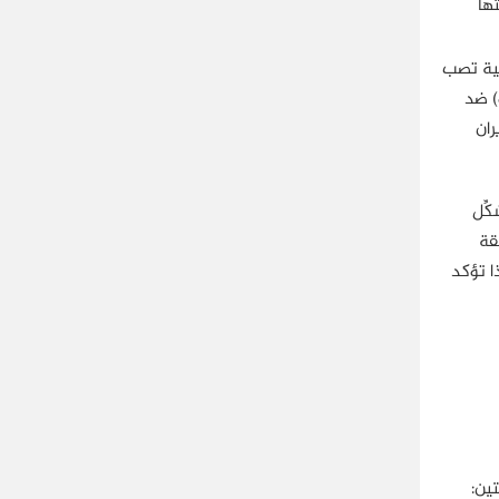
ها
لية تصب
يتو) ضد
ران
ِّل
قة
ا تؤكد
ين: