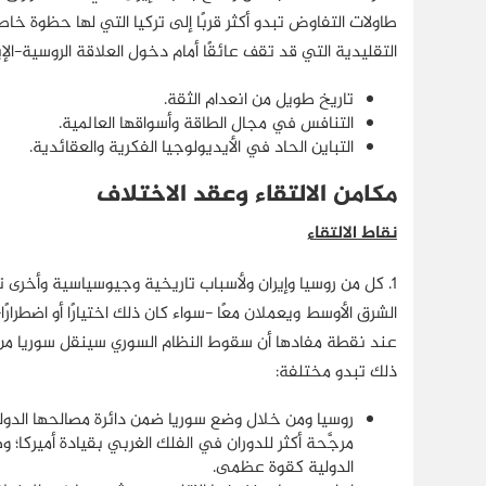
طاولات التفاوض تبدو أكثر قربًا إلى تركيا التي لها حظوة خا
التقليدية التي قد تقف عائقًا أمام دخول العلاقة الروسية-الإ
تاريخ طويل من انعدام الثقة.
التنافس في مجال الطاقة وأسواقها العالمية.
التباين الحاد في الأيديولوجيا الفكرية والعقائدية.
مكامن الالتقاء وعقد الاختلاف
نقاط الالتقاء
1.
کل من روسيا وإيران ولأسباب تاريخية وجيوسياسية وأخرى 
الشرق الأوسط ويعملان معًا -سواء كان ذلك اختيارًا أو اضطرارًا
عند نقطة مفادها أن سقوط النظام السوري سينقل سوريا من
ذلك تبدو مختلفة:
روسيا ومن خلال وضع سوريا ضمن دائرة مصالحها الد
مرجَّحة أكثر للدوران في الفلك الغربي بقيادة أميركا
الدولية كقوة عظمى.