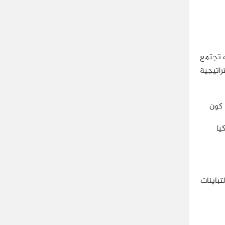
ت تجتمع
راتيجية
 كون
يا
تباينات