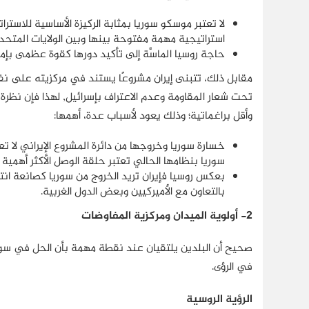
لا تعتبر موسكو سوريا بمثابة الركيزة الأساسية للاست
استراتيجية مهمة مفتوحة بينها وبين الولايات المتحدة
حاجة روسيا الماسَّة إلى تأكيد دورها كقوة عظمى ب
مقابل ذلك، تتبنى إيران مشروعًا يستند في مركزيته على نف
تحت شعار المقاومة وعدم الاعتراف بإسرائيل, لهذا فإن نظرة إي
وأقل براغماتية؛ وذلك يعود لأسباب عدة، أهمها:
خسارة سوريا وخروجها من دائرة المشروع الإيراني ل
سوريا بنظامها الحالي تعتبر حلقة الوصل الأكثر أهمية
بعكس روسيا فإيران تريد الخروج من سوريا كصانعة انتص
بالتعاون مع الأميركيين وبعض الدول الغربية.
2-
أولوية الميدان ومركزية المفاوضات
صحيح أن البلدين يلتقيان عند نقطة مهمة بأن الحل في سوريا
في الرؤى.
الرؤية الروسية