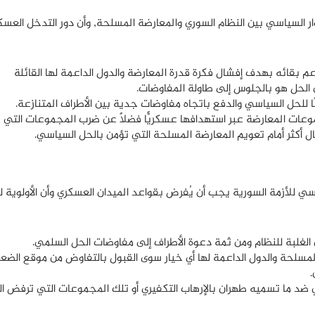
ر السياسي بين النظام السوري والمعارضة المسلحة, وأن دور التدخل العسك
 بقائه بهدف إفشال فكرة قدرة المعارضة والدول الداعمة لها القائلة
 الحل هو بالجلوس إلى طاولة المفاوضات.
للحل السياسي والدفع باتجاه مفاوضات جدية بين الأطراف المتنازعة.
ت المعارضة عبر استهدافها عسكريًّا فضلًا عن ضرب المجموعات التي
جال أكثر أمام تعويم المعارضة المسلحة التي تؤمن بالحل السياسي.
سي للأزمة السورية يجب أن يُفرض بقواعد الميدان العسكري وأن الأولوية ل
غلبة للنظام ومن ثمة دعوة الأطراف إلى مفاوضات الحل السلمي.
لمسلحة والدول الداعمة لها أي خيار سوى القبول بالتفاوض من موقع الضع
.
ضد ما تسميه طهران بالإرهاب التكفيري أو تلك المجموعات التي ترفض ا