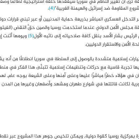
 ترى أن تغيير النظام في سوريا سيُفقدها حلقة استراتيجية لطالما وصفت
روع المقاومة ضد إسرائيل والهيمنة الغربية"
(4)
.
ر التدخل العسكري المباشر بذريعة حماية المدنيين أو عبر تبني قرارات دو
, وهذا ما حدث في بداية عام 2012 داخل أروقة مجلس الأمن الدولي عندما استخدمت روسيا والصين حقَّ النقض (الف
الرئيس بشار الأسد بنقل كافة صلاحياته إلى نائبه الأول
(5)
ويومها أثنت إي
الأمن والاستقرار الدوليين.
رات إسلامية متشددة بالوصول إلى السلطة في سوريا انطلاقًا من أنه يشك
لديها تجربة قاسية مع حركات وتنظيمات إسلامية تتبنَّى هذا الفكر في منط
ن في هؤلاء خطرًا مباشرًا عليها وعلى أمنها وعلى الشيعة بوجه عام, لهذ
لسورية لكانت قاتلتها في شوارع طهران ومشهد وأصفهان وغيرها من المدن
ة بمركزية روسيا كقوة دولية, ويمكن تلخيص جوهر هذا المشروع عبر نقطت