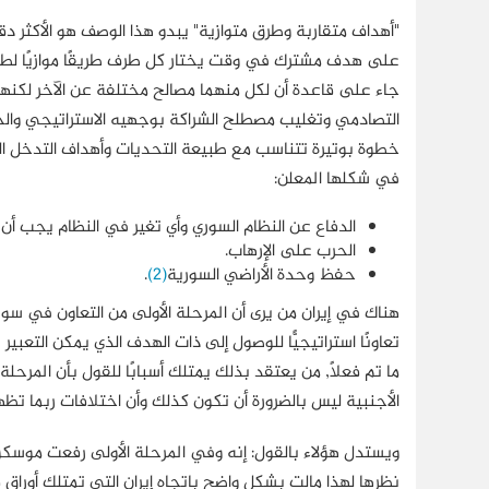
"أهداف متقاربة وطرق متوازية" يبدو هذا الوصف هو الأكثر د
على هدف مشترك في وقت يختار كل طرف طريقًا موازيًا لطريق 
جاء على قاعدة أن لكل منهما مصالح مختلفة عن الآخر لكنها
التصادمي وتغليب مصطلح الشراكة بوجهيه الاستراتيجي وا
خطوة بوتيرة تتناسب مع طبيعة التحديات وأهداف التدخل الع
في شكلها المعلن:
الدفاع عن النظام السوري وأي تغير في النظام يجب أن
الحرب على الإرهاب.
حفظ وحدة الأراضي السورية
(2)
.
هناك في إيران من يرى أن المرحلة الأولى من التعاون في سور
تعاونًا استراتيجيًّا للوصول إلى ذات الهدف الذي يمكن التع
ما تم فعلًا, من يعتقد بذلك يمتلك أسبابًا للقول بأن المرحلة 
الأجنبية ليس بالضرورة أن تكون كذلك وأن اختلافات ربما تظ
ويستدل هؤلاء بالقول: إنه وفي المرحلة الأولى رفعت موسك
نظرها لهذا مالت بشكل واضح باتجاه إيران التي تمتلك أورا