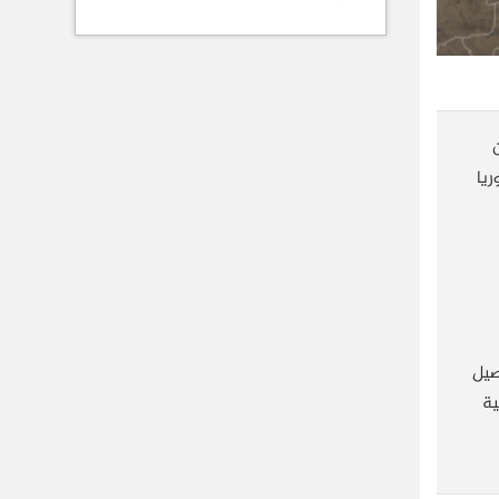
ريا
صيل
ية