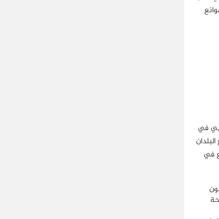
وانع
ربي في
البلدان
ع في
ون
حة