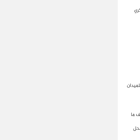
ري
لميدان
ف ما
لحل