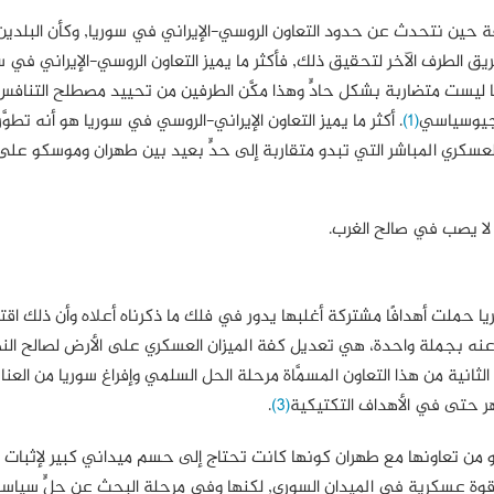
قة حين نتحدث عن حدود التعاون الروسي-الإيراني في سوريا, وكأن البلدين
الطرف الآخر لتحقيق ذلك, فأكثر ما يميز التعاون الروسي-الإيراني في سو
 ليست متضاربة بشكل حادٍّ وهذا مكَّن الطرفين من تحييد مصطلح التنافس
لجيوسياسي
(1)
. أكثر ما يميز التعاون الإيراني-الروسي في سوريا هو أنه تطوّ
سكري المباشر التي تبدو متقاربة إلى حدٍّ بعيد بين طهران وموسكو على 
 لا يصب في صالح الغرب.
يا حملت أهدافًا مشتركة أغلبها يدور في فلك ما ذكرناه أعلاه وأن ذلك اق
بير عنه بجملة واحدة، هي تعديل كفة الميزان العسكري على الأرض لصالح الن
الثانية من هذا التعاون المسمَّاة مرحلة الحل السلمي وإفراغ سوريا من العنا
هر حتى في الأهداف التكتيكية
(3)
.
و من تعاونها مع طهران كونها كانت تحتاج إلى حسم ميداني كبير لإثبات
ق قوة عسكرية في الميدان السوري, لكنها وفي مرحلة البحث عن حلٍّ سيا