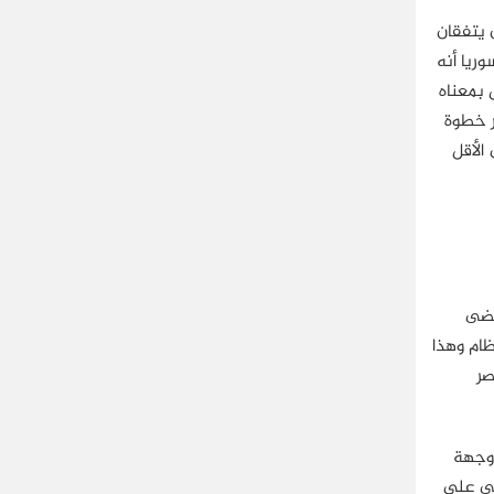
 يتفقان
ريا أنه
 بمعناه
َر خطوة
الأقل
تضى
ظام وهذا
صر
 وجهة
سي على