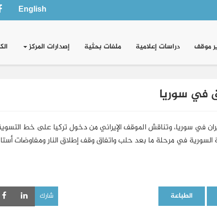
English
ر موقف
دراسات إعلامية
ملفات بحثية
إصدارات المركز
الك
ق في سوريا
ران في سوريا، وتناقش الموقف الإيراني من دخول تركيا على خط التسوية
مة السورية في مرحلة ما بعد حلب واتفاق وقف إطلاق النار ومفاوضات أستانا
الطباعة
شارك