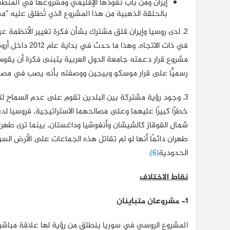
إيران ومن باب نفوذها الإقليمي ومشروعها في المنطقة
بالحلقة الذهبية من هذا المشروع الذي تُطلق عليه "مش
2.
لدى روسيا وإيران قلق مشترك بشأن فكرة تغيير الأنظمة عب
في ذات الاتجاه
مشروع قرار دعمته جامعة الدول العربية يتبنى فكرة أن يقوم 
رسميًّا على قرار موسكو وبيجين ووصفته بأنه يصب في مصلحة 
3.
وجود رؤية مشتركة بين البلدين تقوم على عدم السماح لتيا
خطرًا كبيرًا عليهما وعلى مصالحهما الاستراتيجية, فروسيا 
شمال القوقاز كالشيشان وأنغوشيا وداغستان, بينما ترى طهرا
طهران دائمًا أنها لو لم تقاتل هذه الجماعات على الأرض ا
الحدودية
(6)
.
نقاط الاختلاف
1-
مشروعان متباينان
المشروع الروسي في سوريا ينطلق من رؤية لها علاقة مباشر