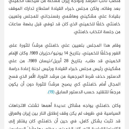
منصب نائب المرشد وتواجه إيران مشكلة من سيخلف الخميني
بعد وفاته، ولكن مجلس خبراء القيادة استطاع تدارك الموقف
بقيادة علي مشكيني وهاشمي رفسنجاني للمجلس وتعيين
خامنئي خلفًا للخميني الذي كان قد توفي قبل بضعة ساعات
من جلسة انتخاب خامنئي.
وقام هذا المجلس بتعيين علي خامنئي مرشدًا للثورة على
الفور وخلَفًا للخميني، بتاريخ 14 يونيو/حزيران 1989. وكان الإمام
الخميني قد طلب، بتاريخ 28 أبريل/نيسان 1989، من علي
مشكيني رئيس مجلس خبراء القيادة ورئيس لجنة إعادة دراسة
الدستور حذف شرط المرجعية من مرشد الثورة، الأمر الذي فسح
المجال أمام خامنئي كي يصبح مرشدًا للثورة دون أن يكون
مرجعًا للتقليد حسب الدستور السابق
(19)
.
وكان خامنئي يواجه مشاكل عديدة أهمها تشتت الاتجاهات
السياسية في ظروف لم يكن وقف إطلاق النار بين إيران والعراق
قد تثبت بشكل كامل، في حين أن خامنئي كان يفتقر إلى