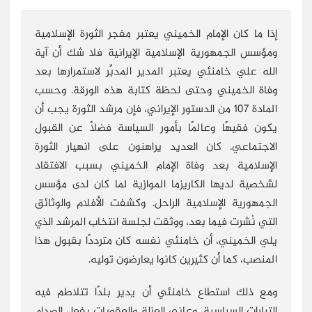
إذا ما كان الإمام الخميني يعتبر مفجر الثورة الإسلامية
ومؤسس الجمهورية الإسلامية الإيرانية فلا شك أن آية
الله علي خامنئي يعتبر المدير المدبِّر لاستمرارها بعد
وفاة الخميني وحتى لحظة كتابة هذه الورقة. وحسب
المادة 107 من الدستور الإيراني، فإن مرشد الثورة يجب أن
يكون فقيهًا وعالمًا بأمور السياسة فضلًا عن القبول
الاجتماعي. كان العديد يراهنون على انهيار الثورة
الإسلامية بعد وفاة الإمام الخميني بسبب الافتقاد
لشخصية لديها الكاريزما الموازية لما كان لدى مؤسس
الجمهورية الإسلامية الراحل. وكشفت الأفلام والوثائق
التي نُشرت فيما بعد، ووثقت لجلسة انتخاب المرشد الذي
يلي الخميني، أن خامنئي نفسه كان مترددًا بقبول هذا
المنصب، كما أن كثيرين كانوا يعارضون توليه.
ومع ذلك استطاع خامنئي أن يدير بلدًا تتلاطم فيه
التيارات السياسية، وعانى العزلة والعقوبات بفعل الصدام