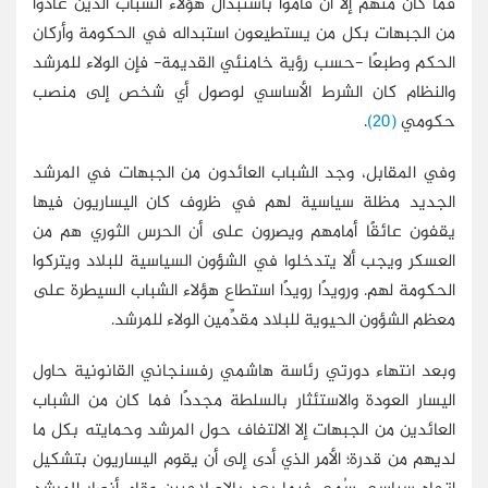
فما كان منهم إلا أن قاموا باستبدال هؤلاء الشباب الذين عادوا
من الجبهات بكل من يستطيعون استبداله في الحكومة وأركان
الحكم وطبعًا -حسب رؤية خامنئي القديمة- فإن الولاء للمرشد
والنظام كان الشرط الأساسي لوصول أي شخص إلى منصب
حكومي
(20)
.
وفي المقابل، وجد الشباب العائدون من الجبهات في المرشد
الجديد مظلة سياسية لهم في ظروف كان اليساريون فيها
يقفون عائقًا أمامهم ويصرون على أن الحرس الثوري هم من
العسكر ويجب ألا يتدخلوا في الشؤون السياسية للبلاد ويتركوا
الحكومة لهم. ورويدًا رويدًا استطاع هؤلاء الشباب السيطرة على
معظم الشؤون الحيوية للبلاد مقدِّمين الولاء للمرشد.
وبعد انتهاء دورتي رئاسة هاشمي رفسنجاني القانونية حاول
اليسار العودة والاستئثار بالسلطة مجددًا فما كان من الشباب
العائدين من الجبهات إلا الالتفاف حول المرشد وحمايته بكل ما
لديهم من قدرة؛ الأمر الذي أدى إلى أن يقوم اليساريون بتشكيل