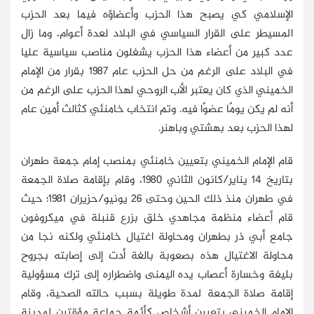
الإسلامي كي يصبح هذا الحزب وأعضاؤه فيما بعد الحزب
المسيطر على القرار السياسي في البلاد لعدة أعوام، وما زال
عدد كبير من أعضاء هذا الحزب يشغلون مناصب سياسية عليا
في البلاد على الرغم من حل الحزب عام 1987 بقرار من الإمام
الخميني الذي كان يعتبر الأب الروحي لهذا الحزب على الرغم من
أنه لم يكن يومًا عضوًا فيه. وتم انتخاب خامنئي كثالث أمين عام
لهذا الحزب بعد بهشتي وباهنر.
قام الإمام الخميني بتعيين خامنئي بمنصب إمام جمعة طهران
بتاريخ 14 يناير/كانون الثاني 1980، وقام بإقامة صلاة الجمعة
في طهران منذ ذلك الحين وحتى 26 يونيو/حزيران 1981؛ حيث
قام أعضاء منظمة مجاهدي خلق بزرع قنبلة في ميكروفون
جامع أبي ذر بطهران ومحاولة اغتيال خامنئي ولكنه نجا من
محاولة الاغتيال هذه بصعوبة بالغة أدت إلى إصابته بجروح
بليغة وخسارة أعصاب يده اليمنى واضطراره إلى ترك مسؤولية
إقامة صلاة الجمعة لمدة طويلة بسبب حالته الصحية، وقام
الإمام الخميني بتعيين أشخاص كأئمة جماعة مؤقتين لمدينة