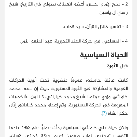
2 – صلح الإمام الحسن، أعظم انعطاف بطولي في التاريخ، شيخ
راضي آل ياسين.
3 – تفسير ظلال القرآن، سيد قطب.
4 – المسلمون في حركة الهند التحررية، عبد المنعم النمر.
الحياة السياسية
قبل الثورة
كانت عائلة خامنئي عمومًا منضوية تحت ألوية الحركات
القومية والمشاركة في الثورة الدستورية حيث إن عمه، محمد
خامنئي، وزوج عمته، الشيخ محمد خياباني، كانا من الشخصيات
المعروفة في الحركة الدستورية، وتم إعدام محمد خياباني إبَّان
حكم الشاه
(7)
.
ولكن حياة علي خامنئي السياسية بدأت عمليًّا عام 1952 عندما
التقى بـ"مجتبى نواب صفوي" زعيم حركة فدائي الإسلام