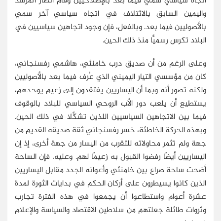
اتجاه سياسي سُمي فيما بعد بالإصلاحيين وقام أنصار المرشد
واليمين السابق بالائتلاف في اتجاه سياسي آخر سمي
بالأصوليين فيما بعد. وبالفعل، فإن وجود اتجاهين سياسيين في
البلاد تكرس رسميًّا منذ ذلك الحين.
وعلى الرغم من أن صديق درب خامنئي، هاشمي رفسنجاني،
كان من مؤسسي التيار اليميني الذي عُرف فيما بعد بالأصوليين
ولكنه تصور أنه وبما أن اليساريين يفتقدون إلى زعيم يوحدهم،
يستطيع أن يلعب دور الأب الروحي السياسي للبلاد بالوقوف
فيما بين الاتجاهين السياسيين اللذين تشكَّلا في ذلك الحين.
وبهذه الحركة الخاطئة، خسر رفسنجاني ثقة صديقه القديم من
جهة ولم تثمر محاولاته للتقرب من اليسار من جهة أخرى، إذ إن
اليساريين أيضًا رفضوا القبول به زعيمًا لهم. وعليه، فإن الساحة
أضحت ساحة صراع بين خامنئي وأعوانه الجدد مقابل اليساريين
الذين كانوا يسيطرون على أركان الحكم في بدايات الثورة لمدة
عشرة أعوام واستطاعوا أن يجمعوا في هذه الفترة تجارب
وثروات طائلة جعلتهم من سلاطين الاقتصاد والسياسة والإعلام