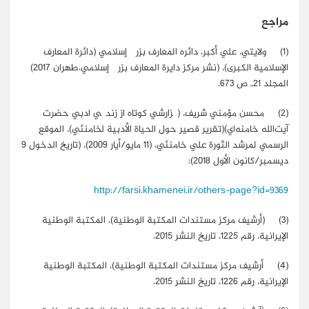
مراجع
(1)
ولايتي، علي أكبر،
دائره المعارف بزرگ إسلامي (دائرة المعارف
الإسلامية الكبرى)
، (
نشر مرکز دايرة المعارف بزرگ إسلامي،طهران 2017)
المجلد 21ـ ص 673.
(2)
محسن مؤمني شريف، (گزارشي کوتاه از زندگي ادبي حضرت
آيت‌الله خامنه‌اي)(تقرير قصير حول الحياة الأدبية لخامنئي)، الموقع
الرسمي لمرشد الثورة علي خامنئي، (11 مايو/أيار 2009)، (تاريخ الدخول 9
ديسمبر/كانون الأول 2018):
http://farsi.khamenei.ir/others-page?id=9369
(3)
(أرشيف مركز مستندات المكتبة الوطنية)، المكتبة الوطنية
الإيرانية، رقم 1225، تاريخ النشر 2015.
(4)
أرشيف مركز مستندات المكتبة الوطنية)، المكتبة الوطنية
الإيرانية، رقم 1226، تاريخ النشر 2015.