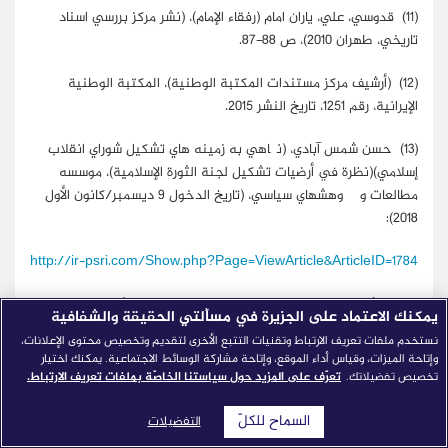
(11)
قدوسي، علي،
ياران امام (رفقاء الإمام)
، (نشر مركز بررسي اسناد
تاريخي، طهران 2010)، ص 88-87.
(12)
(أرشيف مركز مستندات المكتبة الوطنية)، المكتبة الوطنية
الإيرانية، رقم 1251، تاريخ النشر 2015.
(13)
حسن شمس آبادي، (
نگاهي به زمينه هاي تشکيل شوراي انقلاب
إسلامي)(نظرة في أرضيات تشكيل لجنة الثورة الإسلامية)
،
موسسه
مطالعات و پژوهشهاي سياسي
، (تاريخ الدخول 9 ديسمبر/كانون الأول
2018):
http://ir-psri.com/Show.php?Page=ViewArticle&ArticleID=1784
(14)
هاشمي رفسنجاني، علي اكبر،
انقلاب و
پيروزي(الثورة والانتصار)
،
يمكنك الاعتماد على الجزيرة في مسألتي الحقيقة والشفافية
(دفتر نشر معارف إسلامي، طهران، 2014)
، ص183.
نستخدم ملفات تعريف الارتباط وتقنيات التتبع الأخرى لتقديم وتخصيص محتوى الإعلانات،
وإتاحة الميزات، وقياس أداء الموقع، وإتاحة مشاركة الوسائط الاجتماعية. يمكنك اختيار
(15)
المرجع السابق.
تخصيص تفضيلاتك.
تعرّف على المزيد حول سياستنا الخاصّة بملفات تعريف الارتباط.
(16)
(
نگاهي گذار به زندگي نامه حضرت آيت الله العظمي سيد علي
السماح للكلّ
التفضيلات
حسيني خامنه اي) (مرور بالسيرة الذاتية لآية الله العظمى السيد علي