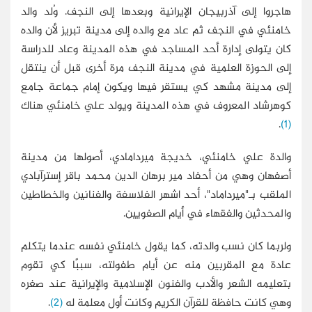
هاجروا إلى آذربيجان الإيرانية وبعدها إلى النجف. وُلد والد
خامنئي في النجف ثم عاد مع والده إلى مدينة تبريز لأن والده
كان يتولى إدارة أحد المساجد في هذه المدينة وعاد للدراسة
إلى الحوزة العلمية في مدينة النجف مرة أخرى قبل أن ينتقل
إلى مدينة مشهد كي يستقر فيها ويكون إمام جماعة جامع
كوهرشاد المعروف في هذه المدينة ويولد علي خامنئي هناك
.
(1)
والدة علي خامنئي، خديجة ميردامادي، أصولها من مدينة
أصفهان وهي من أحفاد مير برهان‌ الدين محمد باقر إسترآبادي
الملقب بـ"ميرداماد"، أحد اشهر الفلاسفة والفنانين والخطاطين
والمحدثين والفقهاء في أيام الصفويين.
ولربما كان نسب والدته، كما يقول خامنئي نفسه عندما يتكلم
عادة مع المقربين منه عن أيام طفولته، سببًا كي تقوم
بتعليمه الشعر والأدب والفنون الإسلامية والإيرانية عند صغره
وهي كانت حافظة للقرآن الكريم وكانت أول معلمة له
(2)
.