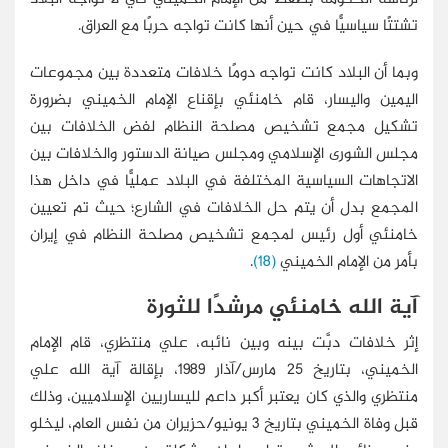
تشتتًا سياسيًّا في حين أنها كانت تواجه حربًا مع العراق.
وبما أن البلاد كانت تواجه دومًا خلافات متعددة بين مجموعات
اليمين واليسار، قام خامنئي بإقناع الإمام الخميني بضرورة
تشكيل مجمع تشخيص مصلحة النظام لفض الخلافات بين
مجلس الشورى الإسلامي ومجلس صيانة الدستور والخلافات بين
الاتجاهات السياسية المختلفة في البلاد عمليًّا في داخل هذا
المجمع بدل أن يتم حل الخلافات في الشارع؛ حيث تم تعيين
خامنئي أول رئيس لمجمع تشخيص مصلحة النظام في إيران
بأمر من الإمام الخميني
(18)
.
آية الله خامنئي مرشدًا للثورة
إثر خلافات دبَّت بينه وبين نائبه، علي منتظري، قام الإمام
الخميني، بتاريخ 25 مارس/آذار 1989، بإقالة آية الله علي
منتظري والذي كان يعتبر أكبر داعم لليساريين الإسلاميين، وذلك
قبل وفاة الخميني بتاريخ 3 يونيو/حزيران من نفس العام، ليخلو