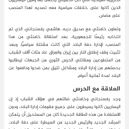
الكاريزما القيادية التي كان الخميني يحظى بها وقَبِلَ اليساريون
الذين كانوا على خلافات سياسية معه تصديه لهذا المنصب
على مضض.
وتعاون خامنئي مع صديق دربه، هاشمي رفسنجاني، الذي تم
انتخابه رئيسًا للجمهورية، بعد استقالة خامنئي من هذا
المنصب، لإدارة دفة البلاد التي كانت مشتتة سياسيًّا. وبعد
تثبيت وقف إطلاق النار بين إيران والعراق عاد مئات آلاف الشباب
من المتطوعين ومقاتلي الحرس الثوري من الجبهات ليطالبوا
بحصتهم من إدارة البلاد ومشاغل تليق بمن ضحوا ودافعوا عن
البلاد لمدة ثمانية أعوام.
العلاقة مع الحرس
وجد رفسنجاني وخامنئي ضالتهم في هؤلاء الشباب إذ إن
اليساريين كانوا يسيطرون على جميع مقومات إدارة البلاد، ودون
الاستفادة من هذه الطاقة الجديدة كان من المستحيل أن يتمكن
المرشد الجديد والرئيس الجديد من السيطرة على دفة البلاد،