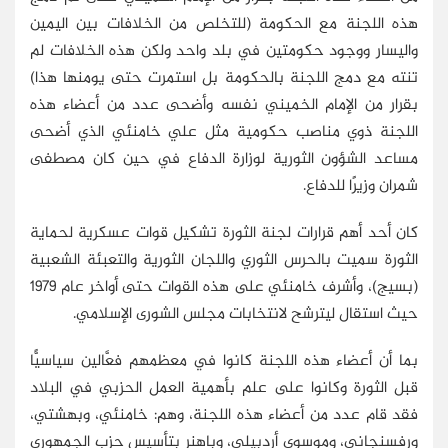
هذه اللجنة مع الحكومة (للتخلص من الخلافات بين اليمين
واليسار ووجود حكومتين في بلد واحد ولكن هذه الخلافات لم
تنته مع دمج اللجنة بالحكومة بل استمرت حتى يومنها هذا)
بقرار من الإمام الخميني نفسه وأضحى عدد من أعضاء هذه
اللجنة ذوي مناصب حكومية مثل علي خامنئي الذي أضحى
مساعد الشؤون الثورية لوزارة الدفاع في حين كان مصطفى
شمران وزيرًا للدفاع.
كان أحد أهم قرارات لجنة الثورة تشكيل قوات عسكرية لحماية
الثورة سميت بالحرس الثوري واللجان الثورية والتعبئة الشعبية
(بسيج)، وأشرف خامنئي على هذه القوات حتى أواخر عام 1979
حيث استقال ليترشح لانتخابات مجلس الشورى الإسلامي.
بما أن أعضاء هذه اللجنة كانوا في معظمهم فعَّالين سياسيًّا
قبل الثورة وكانوا على علم بأهمية العمل الحزبي في البلاد
فقد قام عدد من أعضاء هذه اللجنة، وهم: خامنئي، وبهشتي،
ورفسنجاني، وموسوي أردبيلي، وباهنر بتأسيس حزب الجمهوري