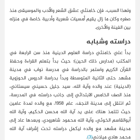
ولهذا السبب، فإن خامنئي عشق الشعر والأدب والموسيقى منذ
صغره وكان ما زال يقيم أمسيات شعرية وأدبية خاصة في منزله
بين الفينة والأخرى.
دراسته وشبابه
بدأ علي خامنئي دراسة العلوم الدينية منذ سن الرابعة في
المكتب (مدارس ذلك الحين)؛ حيث بدأ بتعلم القراءة وحفظ
القرآن الكريم واستمر بالدراسة في مدرسة نواب في مدينة
مشهد حتى الثانية المتوسطة وبدأ بدراسة الدروس الحوزوية
(الدينية) عند والده وآية الله، سيد جليل حسيني سيستاني،
منذ الصف الخامس الابتدائي إلى جانب دراسته في المدرسة،
ثم انتقل إلى مدينة النجف، عام 1958، مع والده لمدة عامين
حيث تتلمذ هناك على يد آية الله محسن الحكيم، وآية الله
أبوالقاسم الخوئي، وآية الله محمود شاهرودي، وبعدها عاد إلى
مدينة مشهد مع والده ليكمل دراسته تحت إشراف آية الله
محمد هادي ميلاني
(3)
.