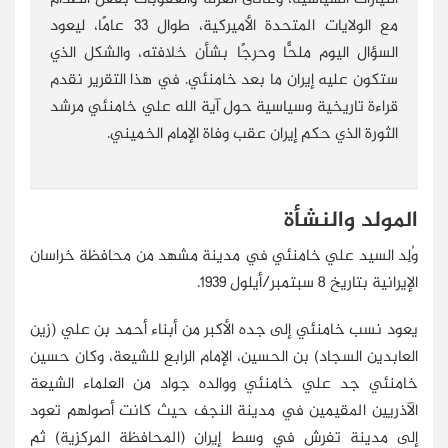
مع الولايات المتحدة الأميركية، طوال 33 عامًا، ليعود
السؤال اليوم ملحًّا وحرجًا بشأن خلافته، والشكل الذي
ستكون عليه إيران ما بعد خامنئي. في هذا التقرير نقدم
قراءة تاريخية وسياسية حول آية الله علي خامنئي مرشد
الثورة الذي حكم إيران عقب وفاة الإمام الخميني.
المولد والنشأة
وُلِد السيد علي خامنئي في مدينة مشهد من محافظة خراسان
الإيرانية بتاريخ 8 سبتمبر/أيلول 1939.
يعود نسب خامنئي إلى جده الأكبر من أبناء أحمد بن علي (زين
العابدين السجاد) بن الحسين، الإمام الرابع للشيعة، وكان حسين
خامنئي جد علي خامنئي ووالده جواد من العلماء الشيعة
الآذريين المقيمين في مدينة النجف حيث كانت أصولهم تعود
إلى مدينة تفرش في وسط إيران (المحافظة المركزية) ثم