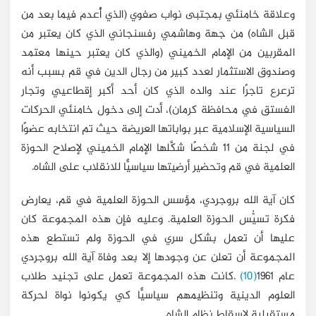
وعلاقة خامنئي بمجتبى نواب صفوي (الذي أُعدم فيما بعد من
قبل الشاه) من جهة وهاشمي رفسنجاني الذي كان يعتبر من
المقربين من الإمام الخميني (والذي كان يعتبر حينها معتمد
وصندوق الاستثمار لعدد كبير من رجال الدين في قم بسبب أنه
ترعرع تاجرًا عند والده الذي كان أحد أكبر إقطاعيي وتجار
الفستق في محافظة كرمان)، أدت إلى دخول خامنئي الحركات
السياسية الإسلامية عبر بواباتها العريضة حيث تم انتخابه عضوًا
في لجنة من 11 شخصًا شكَّلها الإمام الخميني لإصلاح الحوزة
العلمية في قم وتحضير أرضيتها سياسيًّا للانقلاب على الشاه.
كان آية الله بروجردي، مؤسس الحوزة العلمية في قم، يعارض
فكرة تسيُّس الحوزة العلمية. وعليه فإن هذه المجموعة كان
عليها أن تعمل بشكل سري في الحوزة ولم تستطع هذه
المجموعة أن تعلن عن وجودها إلا بعد وفاة آية الله بروجردي
عام 1961
(10)
.كانت هذه المجموعة تعمل على تجنيد طلاب
العلوم الدينية وتنظيمهم سياسيًّا كي يكونوا نواة لحركة
مستقبلية لإسقاط نظام الشاه.