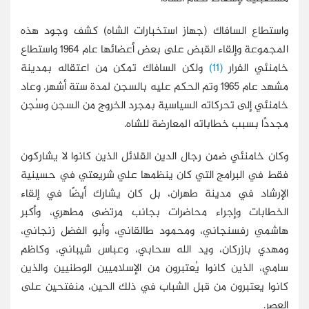
واستطاع السافاك (جهاز استخبارات الشاه) كشف وجود هذه
المجموعة وإلقاء القبض على بعض أعضائها عام 1964 واستطاع
خامنئي الفرار
(11)
ولكن السافاك تمكن من اعتقاله بمدينة
مشهد عام 1965 وتم الحكم عليه بالسجن لمدة ستة أشهر. وعاد
خامنئي إلى تحركاته السياسية بمجرد الخروج من السجن وسُجن
مجددًا بسبب خطاباته المعارضة للشاه.
وكان خامنئي ضمن رجال الدين القلائل الذين كانوا لا يشاركون
فقط في البرامج التي كان ينظمها علي شريعتي في حسينية
الإرشاد في مدينة طهران، بل كان يشارك أيضًا في إلقاء
الخطابات وإجراء محاضرات بجانب مرتضى مطهري، وأكبر
هاشمي رفسنجاني، ومحمود طالقاني، وأبو الفضل زنجاني،
ومهدي بازركان، ويد الله سحابي، وعباس شيباني، وكاظم
سامي، الذين كانوا يُعتبرون من الإسلاميين الوطنيين والذين
كانوا يعتبرون من قبل الشباب في ذلك الحين، منفتحين على
العصر.