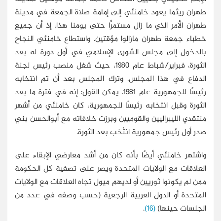
طهران ريثما يعود خامنئي إلى إمامة صلاة الجمعة في مدينة
طهران الأمر الذي ما زال مستمرًّا حتى يومنا هذا، إذ أن جميع
خطباء جمعة طهران مازالوا مؤقتين. واستطاع خامنئي النجاح
بالدخول إلى مجلس الشورى الإسلامي في أول دورة له بعد
الثورة، فبراير/شباط عام 1980، حيث شغل منصب رئيس لجنة
الدفاع في هذا المجلس. وترك المجلس بعد أن تم انتخابه
رئيسًا للجمهورية عام 1981. يمكن القول: إنه في فترة ما بعد
الثورة وقبل انتخابه رئيسًا للجمهورية، كان خامنئي من أشهر
منتقدي الليبراليين والقوميين وبرزت خلافاته مع أبوالحسن بني
صدر أول رئيس جمهورية انتُخب بعد الثورة.
واشتهر خامنئي أيضًا بأنه كان من أشد معارضي الإبقاء على
العلاقات مع الولايات المتحدة ويصر على تصفية كل الحكومة
ممن لم يكونوا ثوريين أو لديهم ميول تجاه العلاقات مع الولايات
المتحدة أو الدول العربية الرجعية (حسب وصفه في عدد من
الجلسات حينها)
(16)
.