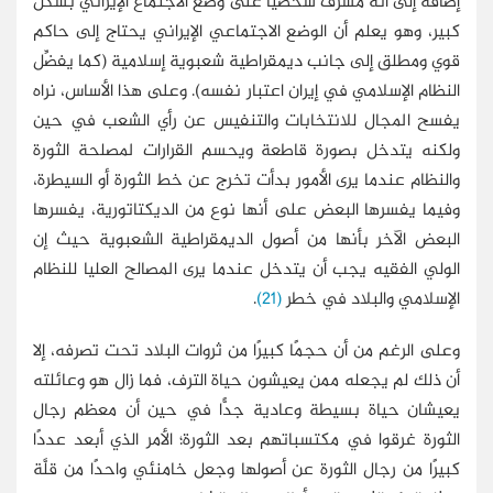
إضافة إلى أنه مشرف شخصيًّا على وضع الاجتماع الإيراني بشكل
كبير، وهو يعلم أن الوضع الاجتماعي الإيراني يحتاج إلى حاكم
قوي ومطلق إلى جانب ديمقراطية شعبوية إسلامية (كما يفضِّل
النظام الإسلامي في إيران اعتبار نفسه). وعلى هذا الأساس، نراه
يفسح المجال للانتخابات والتنفيس عن رأي الشعب في حين
ولكنه يتدخل بصورة قاطعة ويحسم القرارات لمصلحة الثورة
والنظام عندما يرى الأمور بدأت تخرج عن خط الثورة أو السيطرة،
وفيما يفسرها البعض على أنها نوع من الديكتاتورية، يفسرها
البعض الآخر بأنها من أصول الديمقراطية الشعبوية حيث إن
الولي الفقيه يجب أن يتدخل عندما يرى المصالح العليا للنظام
الإسلامي والبلاد في خطر
(21)
.
وعلى الرغم من أن حجمًا كبيرًا من ثروات البلاد تحت تصرفه، إلا
أن ذلك لم يجعله ممن يعيشون حياة الترف، فما زال هو وعائلته
يعيشان حياة بسيطة وعادية جدًّا في حين أن معظم رجال
الثورة غرقوا في مكتسباتهم بعد الثورة؛ الأمر الذي أبعد عددًا
كبيرًا من رجال الثورة عن أصولها وجعل خامنئي واحدًا من قلَّة