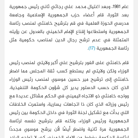
عام 1981، وبعد اغتيال محمد علي رجائي ثاني رئيس جمهورية
بعد الثورة، قام أعضاء حزب الجمهورية الإسلامية وجامعة
مدرسي الحوزة العلمية في قم بترشيح خامنئي لمنصب رئاسة
الجمهورية واستطاعوا إقناع الإمام الخميني بالعدول عن رؤيته
المتمثلة في عدم ترشح رجال الدين لمناصب حكومية مثل
رئاسة الجمهورية
(17)
.
قام خامنئي على الفور بترشيح علي أكبر ولايتي لمنصب رئيس
الوزراء ولكن ولايتي لم يستطع كسب ثقة المجلس مما اضطر
خامنئي إلى ترشيح مير حسين موسوي لمنصب رئيس الوزراء
الذي كان حسب الدستور يدير كل شؤون الحكومة التنفيذية.
وواجه خامنئي ذو الاتجاه اليميني في الحكم مشاكل عديدة مع
رئيس وزرائه الذي كان ذا اتجاهات يسارية، واستمرت الخلافات
التي بدأت مع تشكيل لجنة الثورة في داخل الحكومة بين رئيس
الجمهورية ورئيس الوزراء، ولكنه قام بترشيح نفسه لرئاسة
الجمهورية مرة ثانية واضطر أيضًا لأن يرشح موسوي مجددًا
لرئاسة الحكومة بضغط من الإمام الخميني كي لا تواجه البلاد