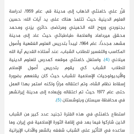
قرَّر علي خامنئي الذهاب إلى مدينة قم، عام 1959، لدراسة
العلوم الدينية حيث تتلمذ هناك على يد آيات الله: حسين
بجنوردي وروح الله الخميني ومرتضى حائري يزدي ومحمد
محقق ميرداماد والعلامة طباطبائي حيث عاد إلى مدينة
مشهد مجددًا، عام 1964، ليبدأ بتدريس العلوم الفقهية وأصول
المكاسب والتفسير للطلاب الشباب، عند أستاذه القديم آية الله
ميلاني
(4)
. واستغل خامنئي موقعه كمدرس للعلوم الدينية
للطلاب الشباب كي يقوم بتدريس أصول الإسلام
والأيديولوجيات الإسلامية للشباب حيث كان يقنعهم بضرورة
إسقاط نظام الشاه، وتم اعتقاله مرارًا ولكنه استمر بهذا العمل
حتى عام 1977 حيث تم اعتقاله وإبعاده إلى مدينة إيرانشهر
في محافظة سيستان وبلوشستان
(5)
.
استطاع خامنئي في هذه الفترة تجنيد عدد كبير من الشباب
الذين شاركوا فيما بعد في إقامة الثورة الإسلامية في إيران. وما
ساعده في التأثير على الشباب شغفه بالشعر والآداب الإيرانية