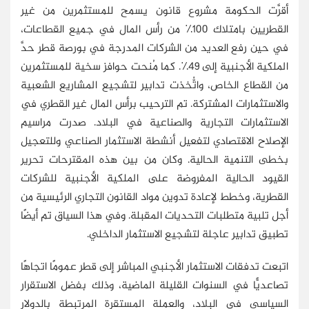
أقرَّت الحكومة مشروع قانون يسمح للمستثمرين من غير
القطريين بامتلاك 100٪ من رأس المال في جميع القطاعات،
في حين رفع العديد من الشركات المدرجة في بورصة قطر حدَّ
الملكية الأجنبية إلى 49٪. كما مُنحت حوافز سخية للمستثمرين
من القطاع الخاص، واتُّخذت تدابير لتشجيع المشاريع الشعبية
والاستثمارات المشتركة. تم الترحيب برأس المال غير القطري في
الاستثمارات التجارية والصناعية في البلاد. صدرت مراسيم
الإصلاح الاقتصادي لتفعيل أنشطة الاستثمار الصناعي وللتعجيل
بخطى التنمية الحالية. وكان من بين هذه المقترحات تحرير
القيود الحالية المفروضة على الملكية الأجنبية للشركات
القطرية، وخطط لإعادة تدوين مواد القانون التجاري الرئيسية من
أجل تلبية متطلبات التحديات المقبلة. وفي هذا السياق تم أيضًا
تطبيق تدابير عاجلة لتشجيع الاستثمار الداخلي.
اتبعت تدفقات الاستثمار الأجنبي المباشر إلى قطر عمومًا اتجاهًا
تصاعديًّا في السنوات القليلة الماضية، وذلك بفضل الاستقرار
السياسي في البلاد، والعملة المستقرة المرتبطة بالدولار