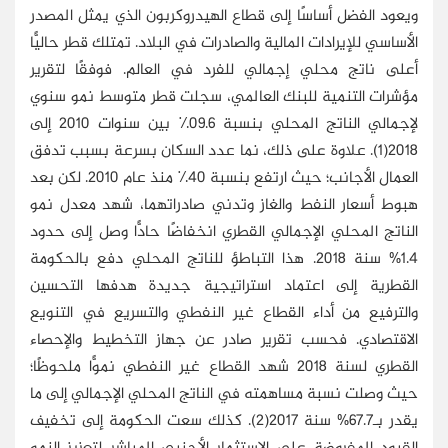
ويعود الفضل أساسًا إلى قطاع الهيدروكربون الذي يمثل المصدر
الأساسي للإيرادات المالية والصادرات في البلاد. تمتلك قطر حاليًّا
أعلى ناتج محلي إجمالي للفرد في العالم. فوفقًا لتقرير
مؤشرات التنمية للبنك العالمي، سجلت قطر متوسط ​​نمو سنوي
لإجمالي الناتج المحلي بنسبة 09.6٪ بين سنوات 2010 إلى
2018(1). علاوة على ذلك، نما عدد السكان بسرعة بسبب تدفق
العمال الأجانب؛ حيث ارتفع بنسبة 40٪ منذ عام 2010. لكن بعد
هبوط أسعار النفط والغاز وتدني صادراتهما، شهد معدل نمو
الناتج المحلي الإجمالي القطري انخفاضًا حادًّا وصل إلى حدود
1.4% سنة 2018. هذا التباطؤ للناتج المحلي دفع بالحكومة
القطرية إلى اعتماد استراتيجية جديدة هدفها التحسين
والترفيع من أداء القطاع غير النفطي والتسريع في التنويع
الاقتصادي. فحسب تقرير صادر عن جهاز التخطيط والإحصاء
القطري لسنة 2018 شهد القطاع غير النفطي نموًّا ملحوظًا؛
حيث وصلت نسبة مساهمته في الناتج المحلي الإجمالي إلى ما
يقدر بـ67.7% سنة 2017(2). كذلك سعت الحكومة إلى تخفيف