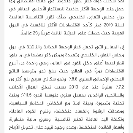
لقد سجلت دولة قطر تطورًا ملحوظًا في أدائها الاقتصادي مما
جعل منها الوجهة الأكثر جاذبية للاستثمار الأجنبي المباشر في
دول مجلس التعاون الخليجي. صنَّف تقرير التنافسية العالمية
لسنة 2019 قطر كأحد الاقتصاديات الأكثر تنافسية في الدول
العربية حيث حصلت على المرتبة الثانية عربيًّا و29 عالميًّا.
إن المعايير التي تجعل قطر الوجهة الجذابة والناشئة في دول
مجلس التعاون الخليجي متعددة ويمكن ذكر بعضها في ما يلي:
قطر لديها أعلى دخل للفرد في العالم، وهي واحدة من أسرع
الاقتصادات نموًّا في العالم؛ حيث يبلغ نمو متوسط ​​الناتج
المحلي الإجمالي السنوي 8.6٪، ونمو سكاني سريع بلغ أكثر من
7.2٪ سنويًّا منذ عام 2010 بسبب تدفق العمال الأجانب
والسائحين الوافدين بمعدل سنوي متوسط ​​قدره 11.5٪؛ وبنية
تحتية متطورة، وبيئة آمنة مع انخفاض المخاطر السياسية،
ومعدلات الرشوة والفساد منخفضة، وتنوع القوى العاملة،
وتكلفة اليد العاملة تعتبر تنافسية، وسوق مالية متطورة،
وأسعار الفائدة المنخفضة، وعدم وجود قيود على تحويل الأرباح