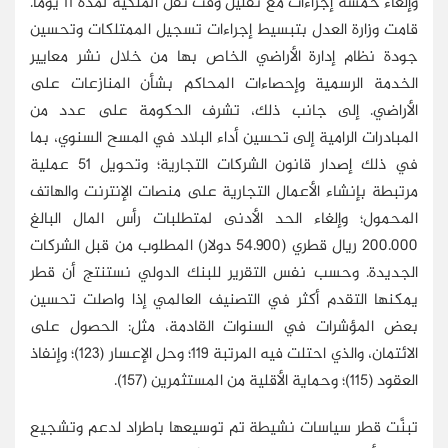
وإلغاء خمسة إجراءات مع تقليل وقت نقل الملكية لمدة 11 يومًا.
قامت وزارة العدل بتبسيط إجراءات تسجيل الممتلكات وتحسين
جودة نظام إدارة الأراضي الخاص بها من خلال نشر معايير
الخدمة الرسمية وإحصاءات المحاكم بشأن المنازعات على
الأراضي. إلى جانب ذلك، تشرف الحكومة على عدد من
المبادرات الرامية إلى تحسين أداء البلاد في المسح السنوي، بما
في ذلك إصدار قانون الشركات التجارية؛ وتحويل 51 عملية
مرتبطة بإنشاء الأعمال التجارية على منصات الإنترنت والهاتف
المحمول؛ وإلغاء الحد الأدنى لمتطلبات رأس المال البالغ
200.000 ريال قطري (54.900 دولار) المطلوب من قبل الشركات
الجديدة. وحسب نفس التقرير للبنك الدولي نستنتج أن قطر
يمكنها التقدم أكثر في التصنيف العالمي إذا واصلت تحسين
بعض المؤشرات في السنوات القادمة، مثل: الحصول على
الائتمان، والذي احتلت فيه المرتبة 119؛ وحل الإعسار (123)؛ وإنفاذ
العقود (115)؛ وحماية الأقلية من المستثمرين (157).
تبنَّت قطر سياسات نشيطة تم توسيعها باطراد لدعم وتشجيع