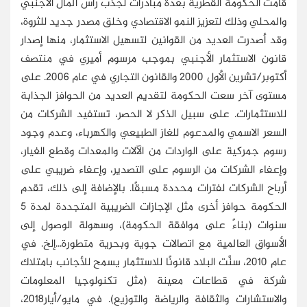
قامت الحكومة القطرية بعدة مبادرات لجذب رأس المال الأجنبي
والمحلي وذلك لتعزيز النمو الاقتصادي وخلق مصدر جديد للثروة،
وقد أصدرت العديد من القوانين لتسهيل الاستثمار، منها إصدار
قانون الاستثمار الأجنبي بموجب مرسوم أميري في منتصف
أكتوبر/تشرين الأول 2000 والقانون التجاري في عام 2006. على
مستوى آخر سعت الحكومة لتقديم العديد من الحوافز الجذابة
للاستثمارات. على سبيل الذكر لا الحصر، تستفيد الشركات من
السعر الاسمي والمدعوم للغاز الطبيعي والكهرباء، وعدم وجود
رسوم جمركية على الواردات من الآلات والمعدات وقطع الغيار،
وإعفاء الشركات من الرسوم على التصدير، وإعفاء ضريبي على
أرباح الشركات لفترات محددة مسبقًا. بالإضافة إلى ذلك، تقدم
الحكومة حوافز أخرى مثل الإجازات الضريبية المتجددة لمدة 5
سنوات (بناءً على موافقة الحكومة)، وسهولة الوصول إلى
الأسواق العالمية مع اتصالات جوية وبحرية متطورة...إلخ. في
عام 2010، سنَّت البلاد قانونًا للاستثمار يسمح للأجانب بامتلاك
شركة في قطاعات معينة (مثل تكنولوجيا المعلومات
والاستشارات والثقافة والرياضة والتوزيع). في مايو/أيار2018،