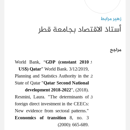
زهير مرابط
أ
ستاذ
الاقتصاد بجامعة قطر
مراجع
World Bank, “
GDP (constant 2010
US$) Qatar
” World Bank. 3/12/2019,
Planning and Statistics Authority in the
State of Qatar "
Qatar Second National
development 2018-2022
", (2018).
Resmini, Laura. "The determinants of
foreign direct investment in the CEECs:
New evidence from sectoral patterns."
Economics of transition
8, no. 3
(2000): 665-689.