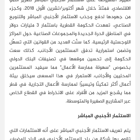
القيود المفروضة على الاستثمار الأجنبي المباشر لتعزيز النمو
الاقتصادي. فمثلًا خلال شهر أكتوبر/تشرين الأول 2018، وكجزء
من جهودها لدفع وجذب الاستثمار الأجنبي المباشر والتنويع
الصناعي، تعهدت الحكومة القطرية باستثمار 3 مليارات دولار
في المناطق الحرة الجديدة والمجموعات الصناعية حول المراكز
اللوجستية الرئيسية. كما سنَّت العديد من القوانين التي تسهِّل
وتضمن استمرارية تدفق المستثمرين الأجانب. كذلك سعت
الحكومة إلى تحسين موقعها في تصنيفات البنك الدولي
بخصوص "سهولة ممارسة الأعمال" مما سيفيد المستثمرين
المحليين والأجانب. الاستمرار في هذا المسعى سيخلق بيئة
أعمال أكثر تمكينًا وتيسيرًا لممارسة الأعمال التجارية في قطر
مما يشجع المزيد من الأفراد على الانخراط في القطاع الخاص
عبر المشاريع الصغيرة والمتوسطة.
الاستثمار الأجنبي المباشر
يتم تعريف الاستثمار الأجنبي المباشر على أنه الاستثمارات التي
تقوم بها شركة من بلد المستثمر الأجنبي في البلد المضيف.