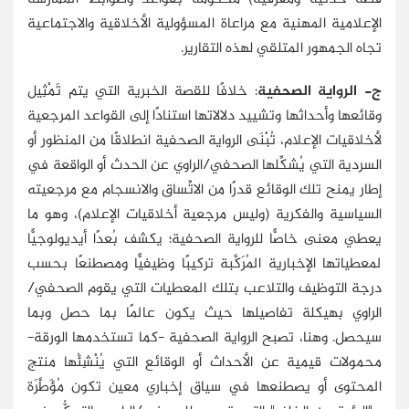
الإعلامية المهنية مع مراعاة المسؤولية الأخلاقية والاجتماعية
تجاه الجمهور المتلقي لهذه التقارير.
ج- الرواية الصحفية
: خلافًا للقصة الخبرية التي يتم تَمْثِيل
وقائعها وأحداثها وتشييد دلالاتها استنادًا إلى القواعد المرجعية
لأخلاقيات الإعلام، تُبْنَى الرواية الصحفية انطلاقًا من المنظور أو
السردية التي يُشكِّلها الصحفي/الراوي عن الحدث أو الواقعة في
إطار يمنح تلك الوقائع قدرًا من الاتِّساق والانسجام مع مرجعيته
السياسية والفكرية (وليس مرجعية أخلاقيات الإعلام)، وهو ما
يعطي معنى خاصًّا للرواية الصحفية؛ يكشف بُعدًا أيديولوجيًّا
لمعطياتها الإخبارية المُرَكَّبة تركيبًا وظيفيًّا ومصطنعًا بحسب
درجة التوظيف والتلاعب بتلك المعطيات التي يقوم الصحفي/
الراوي بهيكلة تفاصيلها حيث يكون عالمًا بما حصل وبما
سيحصل. وهنا، تصبح الرواية الصحفية -كما تستخدمها الورقة-
محمولات قيمية عن الأحداث أو الوقائع التي يُنْشِئُها منتج
المحتوى أو يصطنعها في سياق إخباري معين تكون مُؤَطَّرَة