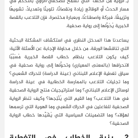
بـ"الرؤية من الخلف" التي تسمح للصحفي/الراوي بالتحكُّم في
مسار الحدث أو الوقائع زيادة ونقصانًا، تلوينًا وتعديلًا، تشويهًا
وتزييفًا، فبركة واصطناعًا، وبعبارة مختصرة، فإن التلاعب بالقصة
الخبرية يُحَوِّلها إلى رواية صحفية.
يساعدنا هذا المدخل النظري في استكشاف المشكلة البحثية
التي تناقشها الورقة، من خلال محاولة الإجابة عن الأسئلة الآتية:
كيف يكون التلاعب بنظام خطاب القصة الخبرية مُسَبِّبًا
لانحرافها (بالمعنى المعياري) وتحوُّلها إلى رواية صحفية في
سياق تغطية الإعلام اللبناني (عينة الدراسة) للحراك الشعبي؟
وما تجليات التلاعب بالممارسة الخطابية في عينة الدراسة
لوسائل الإعلام اللبناني؟ وما استراتيجيات منتج الرواية الصحفية
في هذا التلاعب؟ وما القيم التي يُنْتِجها؟ وكيف تنظر الرواية
الصحفية للفاعلين في الحراك الشعبي وما الهوية التي ترسمها
لهؤلاء؟ وما التضمينات السياسية التي يُشَيِّدها خطاب الرواية
الصحفية؟
2. بنية الخطاب في التغطية