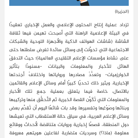
(الجزيرة)
تزداد عملية إنتاج المحتوى الإعلامي والعمل الإخباري تعقيدًا
في البيئة الإعلامية الراهنة التي أصبحت تهيمن فيها ثقافة
الشاشة (شاشات الهواتف الذكية والأجهزة اللوحية والشبكات
الاجتماعية التي تحوَّلت إلى وسائل سائدة تفرض سلطتها حتى
على نشاط مؤسسات الإعلام التقليدي العالمية)؛ حيث التدفقُ
الهائل للأخبار والمعلومات والبيانات -مسنودًا بتأثير
الخوارزميات- وتعدُّدُ مصادرها ورواياتها واختلافُ أجندتها
الإخبارية. ويثير ذلك تحديًا كبيرًا أمام وسائل الإعلام والقائمين
بالاتصال، خاصة فيما يتعلق بعملية جمع تلك الأخبار
والمعلومات التي تُكَوِّن القصة الخبرية ثم التَّحقُّق منها وتركيبها
وبنائها وصَوْغِها وتفسيرها. وقد بات شائعًا اليوم أن تُقدِّم بعض
وسائل الإعلام العربية، في سياق حالة الاستقطاب التي تعيشها
دول المنطقة، قصصًا إخبارية وروايات متناقضة لأحداث ووقائع
معلومة (ماذا؟) وسرديات متضاربة لفاعلين هويتهم معروفة