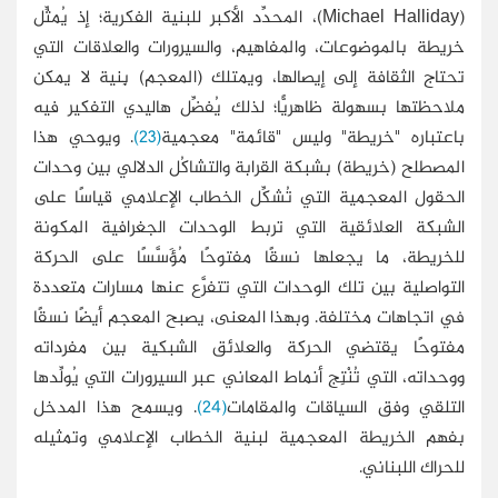
(Michael Halliday)، المحدِّد الأكبر للبنية الفكرية؛ إذ يُمثِّل
خريطة بالموضوعات، والمفاهيم، والسيرورات والعلاقات التي
تحتاج الثقافة إلى إيصالها، ويمتلك (المعجم) بِنية لا يمكن
ملاحظتها بسهولة ظاهريًّا؛ لذلك يُفضِّل هاليدي التفكير فيه
باعتباره "خريطة" وليس "قائمة" معجمية
(23)
. ويوحي هذا
المصطلح (خريطة) بشبكة القرابة والتشاكُل الدلالي بين وحدات
الحقول المعجمية التي تُشكِّل الخطاب الإعلامي قياسًا على
الشبكة العلائقية التي تربط الوحدات الجغرافية المكونة
للخريطة، ما يجعلها نسقًا مفتوحًا مُؤَسَّسًا على الحركة
التواصلية بين تلك الوحدات التي تتفرَّع عنها مسارات متعددة
في اتجاهات مختلفة. وبهذا المعنى، يصبح المعجم أيضًا نسقًا
مفتوحًا يقتضي الحركة والعلائق الشبكية بين مفرداته
ووحداته، التي تُنْتِج أنماط المعاني عبر السيرورات التي يُولِّدها
التلقي وفق السياقات والمقامات
(24)
. ويسمح هذا المدخل
بفهم الخريطة المعجمية لبنية الخطاب الإعلامي وتمثيله
للحراك اللبناني.