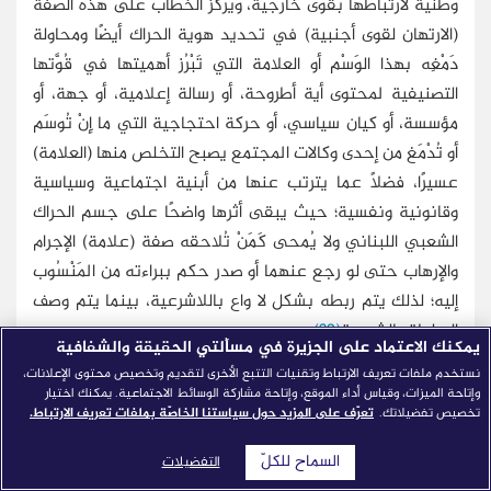
وطنية لارتباطها بقوى خارجية، ويركز الخطاب على هذه الصفة
(الارتهان لقوى أجنبية) في تحديد هوية الحراك أيضًا ومحاولة
دَمْغِه بهذا الوَسْم أو العلامة التي تَبْرُز أهميتها في قُوَّتها
التصنيفية لمحتوى أية أطروحة، أو رسالة إعلامية، أو جهة، أو
مؤسسة، أو كيان سياسي، أو حركة احتجاجية التي ما إِنْ تُوسَم
أو تُدْمَغ من إحدى وكالات المجتمع يصبح التخلص منها (العلامة)
عسيرًا، فضلًا عما يترتب عنها من أبنية اجتماعية وسياسية
وقانونية ونفسية؛ حيث يبقى أثرها واضحًا على جسم الحراك
الشعبي اللبناني ولا يُمحى كَمَنْ تُلاحقه صفة (علامة) الإجرام
والإرهاب حتى لو رجع عنهما أو صدر حكم ببراءته من المَنْسُوب
إليه؛ لذلك يتم ربطه بشكل لا واع باللاشرعية، بينما يتم وصف
السلطة بالشرعية
(32)
.
يمكنك الاعتماد على الجزيرة في مسألتي الحقيقة والشفافية
نستخدم ملفات تعريف الارتباط وتقنيات التتبع الأخرى لتقديم وتخصيص محتوى الإعلانات،
- أما الهوية
الثانية
فتُمَثِّل "هوية وطنية" (الأنا)؛ تحافظ على
وإتاحة الميزات، وقياس أداء الموقع، وإتاحة مشاركة الوسائط الاجتماعية. يمكنك اختيار
استقلال لبنان وسيادته ومصالحه الوطنية. ويمكن إبراز هذه
تخصيص تفضيلاتك.
تعرّف على المزيد حول سياستنا الخاصّة بملفات تعريف الارتباط.
الاستراتيجية الخطابية لتقديم الآخر سلبًا والأنا إيجابًا من خلال
السماح للكلّ
التفضيلات
نمطي الهوية المشار إليهما أعلاه؛ وهنا يتضح الأسلوب الذي