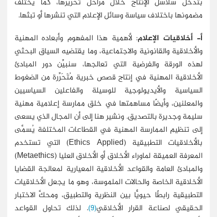
بتدخل سلاسل الإنتاج خلال مراحل تحريرها، كما يختلف
مضمونها باختلاف سياسة وسائل الإعلام التي تنشرها أو تبثها.
أ- أخلاقيات الإعلام
: لأهمية هذا المفهوم وأبعاده المهنية
والأخلاقية والقانونية والاجتماعية، وما يقتضيه السياق البحثي
لهذه الورقة والفرضية التي تعالجها، سنبيِّن دور المبادئ
الأخلاقية المهنية في إنتاج قصص خبرية مُتَحَرِّرة من الضغوط
السياسية والأيديولوجية للوسيلة والفاعلين السياسيين
والمعلنين، وأيضًا مساهمتها في خلق ممارسة إعلامية مهنية
سليمة وجديرة بالتصديق. ونشير هنا إلى أن المجال الذي يسعى
إلى تنظيم الممارسة المهنية في القطاعات المختلفة يُسمَّى
بالأخلاقيات التطبيقية (
Applied
Ethics
) التي تستخدم
المعرفة العميقة لماوراء الأخلاق أو الأخلاق العليا (
Metaethics
)
والمبادئ العامة والقواعد الأخلاقية المعيارية لمعالجة القضايا
الأخلاقية الخاصة والحالات الملموسة، وهو ما يجعل الأخلاقيات
التطبيقية رابطًا حيويًّا بين النظرية والتطبيق، ومحكَّ الاختبار
الحقيقي لصناعة القرار الأخلاقي
(9)
. لذلك تحاول القواعد