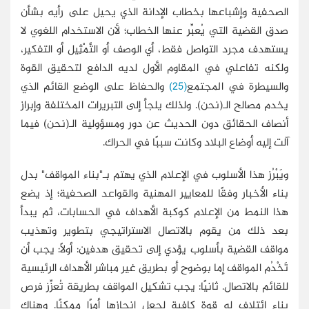
الصحفية وإشباعها بخطاب الإدانة الذي يحيل على رأيه بشأن
صدق القضية التي يُعبِّر عنها الخطاب؛ لأن الاستخدام اللغوي لا
يستهدف مجرد التواصل فقط، أي الوصف أو التَّمْثِيل أو التفكير،
ولكنه تفاعلي في المقاوم الأول لديه الدافع لتحقيق القوة
والسيطرة في المجتمع
(25)
والحفاظ على الوضع القائم الذي
يخدم مصالح الـ(نحن). ولذلك يلجأ إلى التبريرات المختلفة وإبراز
أنصاف الحقائق دون الحديث عن دور ومسؤولية الـ(نحن) فيما
آلت إليه أوضاع البلاد وكانت سببًا في الحراك.
ويَبْرُز هذا الأسلوب في الإعلام الذي يهتم بـ"بناء المواقف" بدل
بناء الأخبار وفقًا للمعايير المهنية والقواعد الصحفية؛ إذ يضع
هذا النمط من الإعلام كوكبة الأهداف في الحسابات، ثم يبدأ
بعد ذلك من يقوم بالاتصال الاستراتيجي بتطوير وتهذيب
مواقف القضية بأسلوب يؤدي إلى تحقيق هدفين: أولًا: يجب أن
تَخْدُم المواقف إما بوضوح أو بطريق غير مباشر الأهداف الرئيسية
للقائم بالاتصال. ثانيًا: يجب تشكيل المواقف بطريقة تُعزِّز فرص
بناء ائتلاف له قوة كافية لجعل إنجازها أمرًا ممكنًا. وهناك