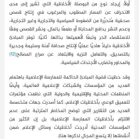
أولًا: إيجاد نوع من البوصلة الأخلاقية التي تشير إلى مدى
الانحراف عن المسار المطلوب والمرغوب في إنتاج قصص
صحفية مُتحرِّرة من الضغوط السياسية والتجارية وغير التجارية،
وعدم النشر بدافع المحاباة أو طمعًا بالمال، ونشر القصص وفقًا
للاستقصاء الحر وتبعًا لأهميتها بذاتها. ثانيًا: توفر المبادئ
الأخلاقية دليلًا هاديًا عمليًّا لإنتاج صحافة آمنة وسليمة وجديرة
بالتصديق، والتعامل النزيه والابتعاد عن صراع المصالح
(12)
والمحاور وتضارب الأجندات السياسية.
وقد حظيت قضية المبادئ الحاكمة للممارسة الإعلامية باهتمام
العديد من المؤسسات والشبكات الإعلامية العالمية، وأيضًا
المنظمات المحلية والإقليمية والدولية التي نظمت مؤتمرات
لتعميق الوعي بأخلاقيات الإعلام، كما أصدرت جهات متخصصة
العديد من التقارير التي توضح المخاطر المترتبة على عدم
الالتزام بأخلاقيات الممارسة الإعلامية؛ بل إن الكثير من
المؤسسات المدنية أدرجت أخلاقيات وسائل الإعلام ضمن
أنشطتها (لا يتسع المجال لذكرها هنا).