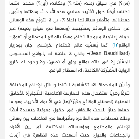
(من؟) في سياق زمني (متى؟) ومكاني (أين؟) محدد، مثلما
تختلف أيضًا حول تَشْيِيد معاني هذه الأحداث ودلالتها وتأويل
معطياتها وتأطير سياقاتها (لماذا؟)، بل لا تتورَّع هذه الوسائل
عن اختلاق الوقائع وتَسْيِيقِها (وضعها في سياق بعينه) عبر
حملة إعلامية مبرمجة تخلق وهمًا بالواقع المصطنع أو "فوق-
الواقع"
(1)
-كما يُسمِّيه عالم الاجتماع الفرنسي، جان بودريار
(Jean Baudrillard)- والذي لا علاقة له بالواقع المحسوس
المُعَيَّن إلا في ذاته (واقع رمزي أو نصي)، ولا وجود له خارج
الرواية المُفَبْرَكَة/الكاذبة، أي اصطناع الواقع.
وتُبيِّن الملاحظة الاستكشافية لنشاط وسائل الإعلام المختلفة
شرقًا وغربًا استفحال هذه الممارسة الإعلامية المُتَجاوِزَة للأخلاق
المهنية (اصطناع الوقائع وفَبْرَكَتِها) في الأعوام الأخيرة، وهو ما
جعلها مثارًا للبحث والنقاش في حقول معرفية متعددة أيضًا؛
وذلك لامتدادات هذه الظاهرة وتأثيراتها في العلاقات بين وسائل
الإعلام والمجتمع ومؤسساته المختلفة ثم بين الأفراد
والجماعات والدول؛ حيث أسهمت هذه الظاهرة في أزمات