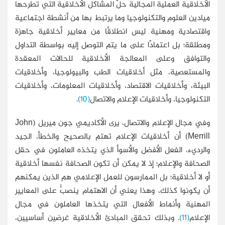
الأخلاقية العملية المجالية حلَّ المشاكل الأخلاقية التي تطرحها
ميادين العلوم والتكنولوجيا وما يرتبط بها من أنشطة اجتماعية
واقتصادية ومهنية ليس انطلاقًا من معايير أخلاقية جاهزة
ومطلقة؛ بل اعتمادًا على ما يتم التوصل إليه بواسطة التداول
والتوافق وعلى المعالجة الأخلاقية للحالات المعقدة
والمستعصية، مثل أخلاقيات الطب والبيولوجيا، وأخلاقيات
البيئة، وأخلاقيات الاقتصاد، وأخلاقيات المعلومات، وأخلاقيات
التكنولوجيا، وأخلاقيات الإعلام والاتصال
(10)
.
وفي مجال الإعلام والاتصال، يرى الأكاديمي جون ميريل (
John
Merrill
) أن أخلاقيات الإعلام تهتم بالصحيح والخطأ، الجيد
والرديء، الفعل الأفضل والأسوأ الذي يتخذه العاملون في حقل
الصحافة والإعلام؛ إذ لا يمكن أن تكون الصحافة نفسها أخلاقية
أو لا أخلاقية؛ بل الممارسون للعمل الإعلامي هم الذين يمكنهم
أن يكونوا كذلك، وهذا يعني أن الاهتمام ينصبُّ على المعايير
المهنية وأنماط الأفعال التي يتخذها العاملون في مجال
الإعلام
(11)
. وبذلك تحقق المبادئ الأخلاقية غرضين أساسيين،