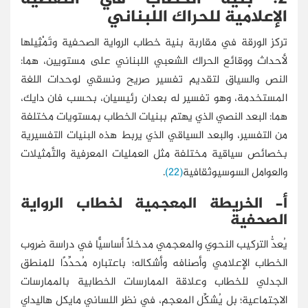
الإعلامية للحراك اللبناني
تركز الورقة في مقاربة بنية خطاب الرواية الصحفية وتَمْثِيلها
لأحداث ووقائع الحراك الشعبي اللبناني على مستويين، هما:
النص والسياق لتقديم تفسير صريح ونسقي لوحدات اللغة
المستخدمة، وهو تفسير له بعدان رئيسيان، بحسب فان دايك،
هما: البعد النصي الذي يهتم ببنيات الخطاب بمستويات مختلفة
من التفسير، والبعد السياقي الذي يربط هذه البنيات التفسيرية
بخصائص سياقية مختلفة مثل العمليات المعرفية والتَّمثيلات
والعوامل السوسيوثقافية
(22)
.
أ- الخريطة المعجمية لخطاب الرواية
الصحفية
يُعدُّ التركيب النحوي والمعجمي مدخلًا أساسيًّا في دراسة ضروب
الخطاب الإعلامي وأصنافه وأشكاله؛ باعتباره مُحدِّدًا للمنطق
الجدلي للخطاب وعلاقة الممارسات الخطابية بالممارسات
الاجتماعية؛ بل يُشكِّل المعجم، في نظر اللساني مايكل هاليداي