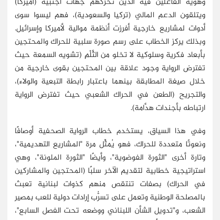
وهوية الفاعلين فيه الذين تحرِّكهم جهات أجنبية (أميركا)
ويتلقون الدعم المالي (تركيا والسعودية)، فهم ليسوا سوى
أدوات لمشاريع خارجية أفرزت أنظمة موالية لأميركا وإسرائيل.
وبذلك يركز الخطاب على رسم صورة سلبية للحراك والمحتجين
بأبعاد فكرية وسلوكية لا تخلو من الثَّلْمِ (تشويه السمعة حيث
تفترض الرواية وجود علاقة بين المحتجين بقوى خارجية من
خلال صيغة المطابقة بينهما باعتبار رابطة التبعية والولاء)،
والتجريح (الطعن في الحراك الشعبي حيث تفترض الرواية
ارتباطه بأجندات هدَّامة).
وفي هذا السياق، يستخدم خطاب الرواية الصحفية أوصافًا
ونعوتًا متعددة للحراك، فهو يُمثِّل مرة "المشاريع التهديمية"،
وتارة أخرى "الثورة الفوضوية"، وأيضًا "الثورة الملونة"، وهي
استراتيجية خطابية لتقديم الآخر سلبًا (المحتجين والمشاركين
في الحراك) بصفات تنتقص منهم كذوات لبنانية تعبث
بالمصلحة الوطنية وتعمل على تسرُّب إرادات دولية للعب بمصير
الشعب، و"تدويل الشأن اللبناني ووضعه تحت الفصل السابع"،