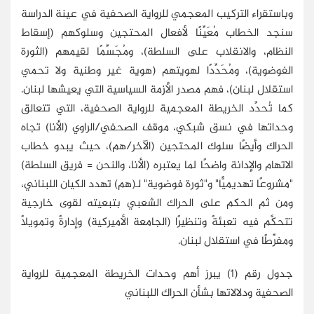
وباستقراء التركيب المعجمي للرواية الصحفية في عينة الدراسة
سنجد الخطاب مُعَيِّنًا لأفعال المحتجين وسلوكهم (إسقاط
النظام، والانقلاب على السلطة)، ومُجَسِّمًا لقيمهم (الثورة
الفوضوية)، ومُحَدِّدًا لهويتهم (هوية غير وطنية ولا تحمي
استقلال لبنان)، فهم مصدر الأزمة السياسية التي يعيشها لبنان.
كما تُحدِّد الخريطة المعجمية للرواية الصحفية، التي تتعالق
وحداتها في نسق شبكي، موقف الصحفي/الراوي (الأنا) تجاه
الحراك وأيضًا سلوك المحتجين (الآخر/هم)، حيث يبدو خطاب
الاتهام والإدانة واضحًا لما يعتبره (الأنا، والنحن = فريق السلطة)
"مشروعًا تهديميًّا" و"ثورة فوضوية" لـ(هم) تهدد الكيان اللبناني،
ومن ثم الحكم على الحراك الشعبي بتبعيته لقوى خارجية
تتحكَّم فيه تعبئةً وتنظيرًا (الجامعة الأميركية) وإدارةً وتمويلًا
ومفرِّطًا في استقلال لبنان.
جدول رقم (1) يبرز أهم وحدات الخريطة المعجمية للرواية
الصحفية ودلالاتها بشأن الحراك اللبناني