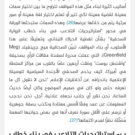
أساليب كثيرة لبناء مثل هذه المواقف تتراوح ما بين اختيار سمات
معينة لقضية معينة لكي تنير أو تعتم اختيار لغة معينة أو صور
مرئية يتم من خلالها عرضها
(26)
. وهذه السمات ستبحثها الورقة
في محور "استراتيجيات التلاعب في بناء خطاب الرواية
الصحفية" بشأن تغطية الحراك اللبناني. وتعليقًا على هذا
الأسلوب، أي بناء المواقف، تبيِّن الصحافية ميج جرينفيلد (Meg
Greenfield)، التي عملت محررة لصفحة مقالات الرأي بصحيفة
"واشنطن بوست" وظلت أربعين عامًا بالقرب من مراكز السلطة
في أميركا، كيف يخدم الصحفي الأجندة السياسية للوسيلة
الإعلامية بانحرافه عن أخلاقيات الإعلام "نحن لا نقول كل ما
نعرفه حتى ولو كان في صميم الموضوع وكان أيضًا حديث
الساعة. نحن نقرر أي جانب نجعله علانية. أجل، نحن نحجب
المعلومات عن عمد وفقًا لأسس معتادة ونكذب بصفة جوهرية
أو نرسم على الأقل صورة نعرف أنها في بعض جوانبها المهمة
مُضَلِّلَة نظرًا لعدم اكتمالها"
(27)
.
ب- استراتيجيات التلاعب في بناء خطاب