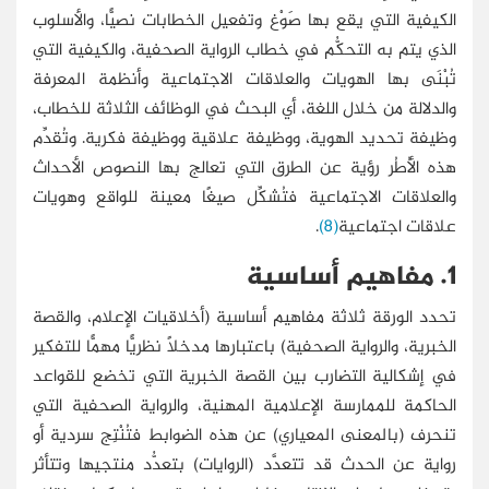
الكيفية التي يقع بها صَوْغ وتفعيل الخطابات نصيًّا، والأسلوب
الذي يتم به التحكُّم في خطاب الرواية الصحفية، والكيفية التي
تُبْنَى بها الهويات والعلاقات الاجتماعية وأنظمة المعرفة
والدلالة من خلال اللغة، أي البحث في الوظائف الثلاثة للخطاب،
وظيفة تحديد الهوية، ووظيفة علاقية ووظيفة فكرية. وتُقدِّم
هذه الأُطُر رؤية عن الطرق التي تعالج بها النصوص الأحداث
والعلاقات الاجتماعية فتُشكِّل صيغًا معينة للواقع وهويات
علاقات اجتماعية
(8)
.
1. مفاهيم أساسية
تحدد الورقة ثلاثة مفاهيم أساسية (أخلاقيات الإعلام، والقصة
الخبرية، والرواية الصحفية) باعتبارها مدخلًا نظريًّا مهمًّا للتفكير
في إشكالية التضارب بين القصة الخبرية التي تخضع للقواعد
الحاكمة للممارسة الإعلامية المهنية، والرواية الصحفية التي
تنحرف (بالمعنى المعياري) عن هذه الضوابط فتُنْتِج سردية أو
رواية عن الحدث قد تتعدَّد (الروايات) بتعدُّد منتجيها وتتأثر