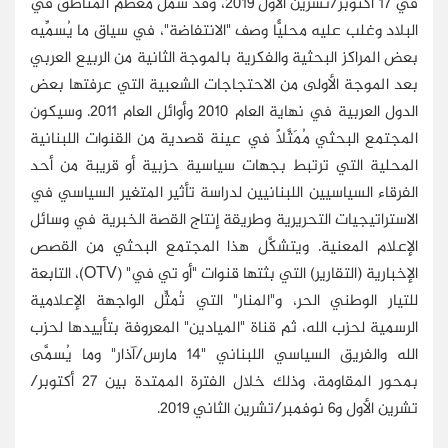
في 17 أكتوبر/تشرين الأول 2019، وقد شمل معظم المناطق في
البلاد وغلب عليه محليًّا وصف "الانتفاضة"، في سياق ما يُسمِّيه
بعض المراكز البحثية والفكرية بالموجة الثانية من الربيع العربي
بعد الموجة الأولى من الاحتجاجات الشعبية التي عرفتها بعض
الدول العربية في نهاية العام 2010 وأوائل العام 2011. وسيكون
المجتمع البحثي مُمَثَّلًا في عينة قصدية من القنوات اللبنانية
المحلية التي ترتبط بجهات سياسية حزبية أو قريبة من أحد
الفرقاء السياسيين اللبنانيين لدراسة تأثير المتغير السياسي في
الاستراتيجيات التحريرية وطريقة إنتاج القصة الخبرية في وسائل
الإعلام المعنية. ويتشكَّل هذا المجتمع البحثي من القصص
الإخبارية (التقارير) التي بثتها قنوات "أو تي في" (OTV)، التابعة
للتيار الوطني الحر، و"المنار" التي تُمثِّل الواجهة الإعلامية
الرسمية لحزب الله، ثم قناة "الميادين" المعروفة بتأييدها لحزب
الله والفريق السياسي اللبناني "14 مارس/آذار" وما يُسمَّى
بمحور المقاومة، وذلك خلال الفترة الممتدة بين 27 أكتوبر/
تشرين الأول و6 نوفمبر/تشرين الثاني 2019.