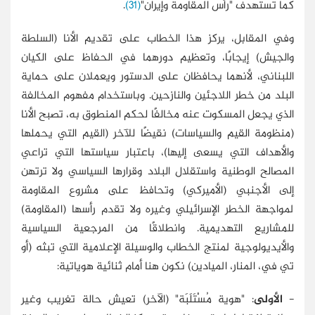
كما تستهدف "رأس المقاومة وإيران"
(31)
.
وفي المقابل، يركز هذا الخطاب على تقديم الأنا (السلطة
والجيش) إيجابًا، وتعظيم دورهما في الحفاظ على الكيان
اللبناني، لأنهما يحافظان على الدستور ويعملان على حماية
البلد من خطر اللاجئين والنازحين. وباستخدام مفهوم المخالفة
الذي يجعل المسكوت عنه مخالفًا لحكم المنطوق به، تصبح الأنا
(منظومة القيم والسياسات) نقيضًا للآخر (القيم التي يحملها
والأهداف التي يسعى إليها)، باعتبار سياستها التي تراعي
المصالح الوطنية واستقلال البلاد وقرارها السياسي ولا ترتهن
إلى الأجنبي (الأميركي) وتحافظ على مشروع المقاومة
لمواجهة الخطر الإسرائيلي وغيره ولا تقدم رأسها (المقاومة)
للمشاريع التهديمية. وانطلاقًا من المرجعية السياسية
والأيديولوجية لمنتج الخطاب والوسيلة الإعلامية التي تبثه (أو
تي في، المنار، الميادين) نكون هنا أمام ثنائية هوياتية:
-
الأولى
: "هوية مُسْتَلَبَة" (الآخر) تعيش حالة تغريب وغير