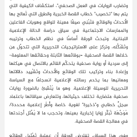
وتضارب الروايات في العمل الصحفي"، استكشاف الكيفية التي
يتم بها "تخصيب" خطاب القصة الخبرية والطرق التي تُعالج بها
الأحداث والوقائع فتَبْنِي صيغًا معينة للواقع وهويات الفاعلين
والممارسات الاجتماعية في سياق دراسة الحالة الإعلامية
اللبنانية. وتبحث الورقة أساسًا في نظام الخطاب وترتيبه
وتَشَكُّله، وتركز على الاستراتيجيات التحريرية التي تتحوَّل من
خلالها القصة الصحفية –بوقائعها الثابتة وحقائقها المعلومة-
إلى سردية أو رواية صحفية يتحكَّم القائم بالاتصال في هيكلها
وإعادة بناء وتركيب تلك الوقائع والأحداث وتَشْيِيد دلالاتها
ومعانيها بما يخدم رسالته الإعلامية انسجامًا مع السياسة
التحريرية للوسيلة الإعلامية. وهو ما يُنْشِئ بالضرورة روايات
صحفية متضاربة تختلف حيثياتها، وتتعارض سياقاتها باعتماد
سِجِلٍّ خطابي و"ذخيرة" لغوية خاصة وأُطُر إعلامية محددة/
مُوَجَّهَة تُبَئِّر زوايا إخبارية بعينها، وتحجب ما لا يُمِّثل أجندتها
في معالجة القصة الصحفية.
وفي هذا السياق، تفترض الورقة أن عملية تَمْثِيل الوقائع