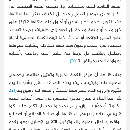
القصة الكاملة للخبر وخلفياته، ولا تختلف القصة الصحفية عن
الخبر العادي بمعيار الطول وحده بل تختلف بتكوينها وبنائها،
فقد تكون بحجم الخبر العادي أو أطول منه، ولكنها لا تركز على
خبر واحد أو واقعة واحدة بل تعود إلى خلفيات بعيدة تساعد
على تفسير الواقعة أو الحدث، كما تروي القصة الصحفية أخبارًا
متعددة في الحدث وتكون معه قصة متكاملة بتشابك خيوطها
وتداخل وقائعها بل تربط بين حاضر الخبر وماضيه وأسبابه
وعوامله البعيدة والقريبة
(20)
.
ونلاحظ هنا أن هيكل القصة الخبرية وتَمْثِيل وقائعها يخضعان
لعملية بناء وتركيب، حيث يتخذ الصحفي القرار بشأن ما يتم
تَبْئِيره والزاوية التي ينظر منها للحدث والقصة التي سيرويها
(21)
،
لكن هذا البناء لا يعني تدخل الصحفي في تلوين أحداث القصة
الخبرية، أو دَمْغِها بالرأي، أو أن يحدد ما يجب أن تكون عليه، كما
لا يعني التلاعب ببعض لحظاتها، أو صناعة الوقائع أو اصطناع
الواقع؛ إذ تظل عملية بناء وتركيب التقرير الإخباري (وهو يُقدِّم
قصة حدثية ومعرفية) محكومة بقواعد وضوابط الممارسة