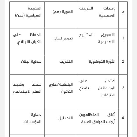
وحدات الخريطة
العقيدة
م
الهوية (هم)
المعجمية
السياسية (نحن)
التسويق للمشاريع
الحفاظ على
1
تدمير لبنان
التهديمية
الكيان اللبناني
2
الثورة الفوضوية
التخريب
حماية لبنان
اعتداء على
البلطجة/خارج
حفظ وضبط
3
المواطنين بقطع
القانون
السلم الاجتماعي
الطرقات
أغلق المتظاهرون
حماية
4
التعطيل
أبواب المرافق العامة
المؤسسات