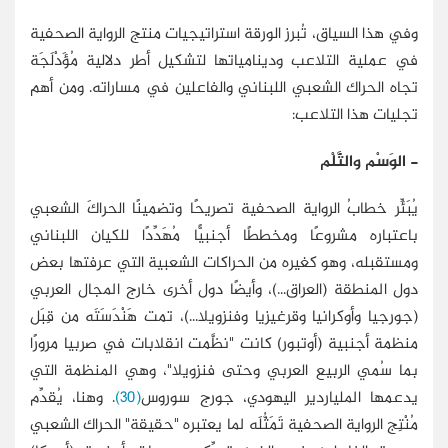
وفي هذا السياق، تُبرز الورقة استراتيجيات منتج الرواية الصحفية
في عملية التلاعب ودينامياتها لتشكيل أطر دلالية مُؤَدْلَجَة
تجاه الحراك الشعبي اللبناني والفاعلين في مساراته. ومن أهم
تجليات هذا التلاعب:
- الوَسْم والثَّلْم
يُبَئِّر خطابُ الرواية الصحفية تصريحًا وتضمينًا الحراكَ الشعبي
باعتباره مشروعًا ومخططًا أجنبيًّا مُهَدِّدًا للكيان اللبناني
ومستقبله، وهو كغيره من الحراكات الشعبية التي عرفتها بعض
دول المنطقة (العراق...)، وأيضًا دول أخرى خارج المجال العربي
(جورجيا وأوكرانيا وقرغيزيا وفنزويلا...)، تمت هَنْدَسَتَه من قِبَل
منظمة أجنبية (أوتبور) كانت "نظَّمت انقلابات في صربيا مرورًا
بما سُمي الربيع العربي وحتى فنزويلا"، وهي المنظمة التي
يدعمها الملياردير اليهودي، جورج سوروس
(30)
. وهنا، يُقدِّم
مُنْتِج الرواية الصحفية تَمَثُّلَه لما يعتبره "حقيقة" الحراك الشعبي