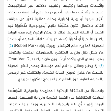
والأحداث وبنائها وتركيبها وتشييد دلالاتها عبر استراتيجيات
تحريرية مُتَلاعَب بها -ولو بأدنى درجة وفي أية قصة صحيفة-
تُنْتِج سردية أو رواية إخبارية وحالة دعائية تُعبِّر عن مواقف
القائم بالاتصال تكون مُشْبَعَة بقيم أيديولوجية مُتَجَاوِزة قيم
القصة أو الحالة الخبرية. لذلك لا يمكن الركون إلى هذه الرواية
باعتبارها خبرًا أو أخبارًا (قصة خبرية)، حاملةً للمعرفة أو مصدرًا
للمعرفة كما يرى عالم الاجتماع، روبرت بارك (Robert Park)
(2
)،
من خلال نقل وتزويد المتلقي بالمعلومات الدقيقة والكاملة،
وهو المعنى الذي يؤكده أيضًا توين فان دايك (Teun Van Dijk)
(3)
؛ إذ يعتبر وسائل الإعلام أهم مؤسسة ومصدر لنشر المعرفة
بالحدث من خلال نموذج الحالة الخبرية، والتثقيف غير الرسمي
بالمعرفة العامة حول العالم عبر النموذج الفكري التجريدي.
وانطلاقًا من المشكلة البحثية المطروحة والفرضية المُؤَسِّسَة
للعلاقة المتناقضة بين القصة الخبرية والرواية الصحفية، تهدف
الورقة إلى تتبُّع الاستراتيجيات التحريرية وميكانيزمات عملية