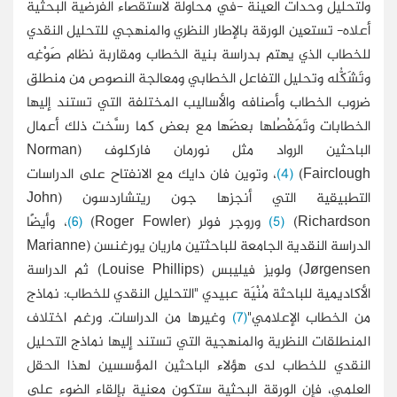
ولتحليل وحدات العينة -في محاولة لاستقصاء الفرضية البحثية
أعلاه- تستعين الورقة بالإطار النظري والمنهجي للتحليل النقدي
للخطاب الذي يهتم بدراسة بنية الخطاب ومقاربة نظام صَوْغِه
وتَشَكُّله وتحليل التفاعل الخطابي ومعالجة النصوص من منطلق
ضروب الخطاب وأصنافه والأساليب المختلفة التي تستند إليها
الخطابات وتَمَفْصُلها بعضَها مع بعض كما رسَّخت ذلك أعمال
الباحثين الرواد مثل نورمان فاركلوف (Norman
Fairclough)
(4)
، وتوين فان دايك مع الانفتاح على الدراسات
التطبيقية التي أنجزها جون ريتشاردسون (John
Richardson)
(5)
وروجر فولر (Roger Fowler)
(6)
، وأيضًا
الدراسة النقدية الجامعة للباحثتين ماريان يورغنسن (Marianne
Jørgensen) ولويز فيليبس (Louise Phillips) ثم الدراسة
الأكاديمية للباحثة مُنْيَة عبيدي "التحليل النقدي للخطاب: نماذج
من الخطاب الإعلامي"
(7)
وغيرها من الدراسات. ورغم اختلاف
المنطلقات النظرية والمنهجية التي تستند إليها نماذج التحليل
النقدي للخطاب لدى هؤلاء الباحثين المؤسسين لهذا الحقل
العلمي، فإن الورقة البحثية ستكون معنية بإلقاء الضوء على