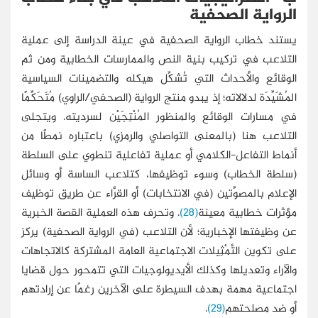
الرواية الصحفية
يستند خطاب الرواية الصحفية في عينة الدراسة إلى عملية
التلاعب في تركيب بنية النص والممارسات الخطابية ومن ثم
الوقائع والأحداث التي تُشكِّل هيكله والتضمينات السياسية
المُشَيِّدَة لدلالاته؛ إذ يبدو منتج الرواية (الصحفي/الراوي) مُتَحَكِّمًا
في مسارات الوقائع والمنظور المُنْتِجَيْن لسرديته. ويتجلى
التلاعب هنا (بالمعنى التواصلي والرمزي) باعتباره نمطًا من
أنماط التفاعل-الكلامي أو عملية تفاعلية تنطوي على السلطة
(سلطة الخطاب) وسوء توظيفها، كتلاعب الساسة أو وسائل
الإعلام بالمصوِّتين (في الانتخابات) أو القرَّاء عن طريق توظيف
مؤثرات خطابية معينة
(28)
. وتحرف هذه العملية القصة الخبرية
عن وظيفتها الإخبارية؛ لأن التلاعب (في الرواية الصحفية) يركز
على تكوين التَّمْثِيلات الاجتماعية العامة المشتركة كالاتجاهات
والآراء وتعديلها وكذلك الأيديولوجيات التي تتمحور حول قضايا
اجتماعية مهمة بهدف السيطرة على الآخرين رغمًا عن إرادتهم
أو ضد مصلحتهم
(29)
.