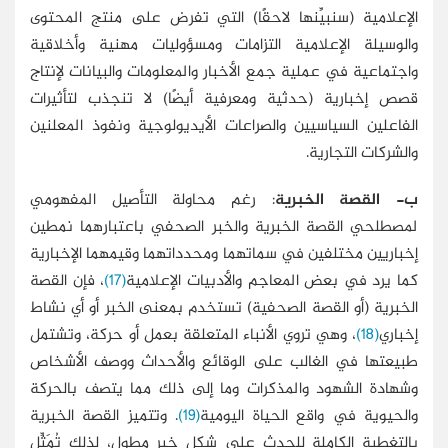
الإعلامية (سنبيِّنها لاحقًا) التي تفرض على منتج المحتوى
والوسيلة الإعلامية التزامات ومسؤوليات مهنية وأخلاقية
واجتماعية في عملية جمع الأخبار والمعلومات والبيانات لإنتاج
قصص إخبارية (حدثية ومعرفية أيضًا) لا تنجذب لتأثيرات
الفاعلين السياسيين والصراعات الأيديولوجية ونفوذ المعلنين
والشركات التجارية.
ب- القصة الخبرية
: رغم محاولة التأصيل المفهومي
لمصطلحي القصة الخبرية والخبر الصحفي باعتبارهما نمطين
إخباريين مختلفين في سماتهما ومحدداتهما وقيمهما الإخبارية
كما يرد في بعض المعاجم والأدبيات الإعلامية
(17)
، فإن القصة
الخبرية (أو القصة الصحفية) تستخدم بمعنى الخبر أو أي نشاط
إخباري
(18)
، وهي تروي الأنباء المتعلقة بعمل أو حركة، وتشتمل
طبيعتها في الغالب على الوقائع والأحداث ووصف الأشخاص
وشهادة الشهود والمذكرات وما إلى ذلك مما يتصف بالحركة
والحيوية في واقع الحياة اليومية
(19)
. وتتميز القصة الخبرية
بالتغطية الكاملة للحدث على شكل خبر مطول، لذلك تُمَثِّل