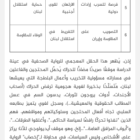
فرصة لتسرب إرادات
الارتهان لقوى
حماية استقلال
5
دولية
أجنبية
لبنان
التصويب على
التفريط في
6
الوفاء للمقاومة
المقاومة وإيران
استقلال لبنان
إذن، يُظهر هذا الحقل المعجمي للرواية الصحفية في عينة
الدراسة موقفًا صريحًا مضادًّا للحراك يُحمِّل المحتجين والفاعلين
في مساراته مسؤولية التخريب وأعمال البلطجة التي يعيشها
لبنان، مُتَسَلِّحًا بذخيرة لغوية هجومية ترفض الحراك (أصحاب
الأجندات، أدوات يروجون لثورات، يدسون السم في عسل
المطالب الحقوقية والمعيشية...)، وسجل لغوي يتميز بطابعه
السلبي تجاه أفعال المحتجين وسلوكياتهم ومواقفهم، فهم
الذين "نفذوا تحركًا رافضًا لسياسة الحاكم..."، وأغلقوا الطرقات..."،
و"أبواب المرافق العامة..."...إلخ، وهو موقف أيديولوجي للأنا؛ يركز
على الأشخاص وليس السياسات، في محاولة لـ"إخصاب" الرواية