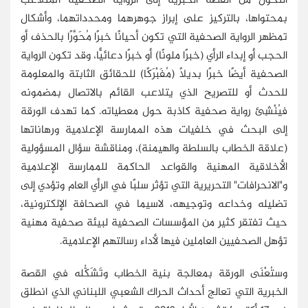
التحوُّل من القصة الخبرية إلى الرواية الصحفية المُتَلاعَب
بمحتواها، بالتركيز على إبراز جوهرهما ومحدداتهما، وأشكال
تمظهر الرواية الصحفية التي تكون أحيانًا خبرًا مُحَوَّرًا بالحذف أو
الحجب أو إبداء الرأي (خبرًا ملونًا) أو خبرًا دعائيًّا، وقد تكون الرواية
الصحفية أيضًا خبرًا بديلًا (مُفَبْرَكًا) للحقائق الثابتة والمعلومة
للحدث أو للتصريح الذي يتلاعب القائم بالاتصال بمضمونه
فيُنْشِئ رواية صحفية كاذبة حول معطياته. كما تهدف الورقة
إلى البحث في خلفيات هذه الممارسة الإعلامية ورهاناتها
(علاقة الخطاب بالسلطة والهيمنة)، ومناقشة سؤال المسؤولية
الأخلاقية المهنية والقواعد الحاكمة للممارسة الإعلامية
و"الانحرافات" التحريرية التي تؤثر سلبًا في الرأي العام وتؤدي إلى
تضليله وخداعه وتوجيهه، لاسيما في الصحافة الإلكترونية،
حيث تفتقر كثير من المؤسسات الصحفية لبيئة صحفية مهنية
تؤهل الصحفيين العاملين فيها لأداء رسالتهم الإعلامية.
وستُعْنَى الورقة بمعالجة بنية الخطاب وتَشَكُّله في القصة
الخبرية التي تعالج أحداث الحراك الشعبي اللبناني الذي انطلق