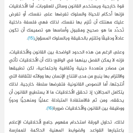
قوة خارجية ويستخدم القانون وسائل للعقوبات، أما الأخلاقيات
فإنها أحكام للحياة والسلوك تفرضها على نفسك، أو تفرض
عليك مهنتك أن تُلزم بها نفسك، لذلك فهي فلسفة داخلية
تُحدِّد ما هو صحيح ومقبول وأساسها هو تصميمك أن تكون
عادلًا ودقيقًا وتلتزم بالحقيقة وبالسلوك المسؤول
(15)
.
وعلى الرغم من هذه الحدود الواضحة بين القانون والأخلاقيات،
فإنه لا يمكن الفصل بينهما في الواقع؛ ذلك أن الأخلاقيات تأتي
من مصادر متعددة دينية وثقافية واجتماعية، لكن تطبيقها
والالتزام بها ينبع من مدى اقتناع الإنسان بها وولائه للثقافة التي
أنتجتها، أما النصوص القانونية فتفرضها سلطة خارجية. لذلك
يتكامل المجالان؛ إذ تحقق الأخلاقيات ما لا يستطيع القانون أن
يحققه، ومن ثم فالاستفادة المتبادلة عمليًّا ومنهجيًّا ودورًا
ووظيفة بين القانون والأخلاقيات ضرورة
(16)
.
لذلك، تحاول الورقة استخدام مفهوم جامع لأخلاقيات الإعلام
باعتبارها القواعد والضوابط المهنية الحاكمة للممارسة