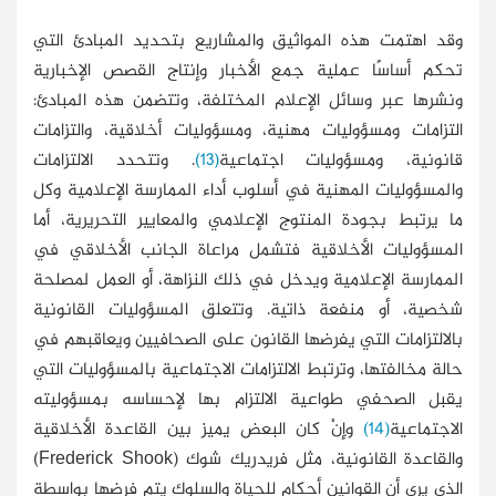
وقد اهتمت هذه المواثيق والمشاريع بتحديد المبادئ التي
تحكم أساسًا عملية جمع الأخبار وإنتاج القصص الإخبارية
ونشرها عبر وسائل الإعلام المختلفة، وتتضمن هذه المبادئ:
التزامات ومسؤوليات مهنية، ومسؤوليات أخلاقية، والتزامات
قانونية، ومسؤوليات اجتماعية
(13)
. وتتحدد الالتزامات
والمسؤوليات المهنية في أسلوب أداء الممارسة الإعلامية وكل
ما يرتبط بجودة المنتوج الإعلامي والمعايير التحريرية، أما
المسؤوليات الأخلاقية فتشمل مراعاة الجانب الأخلاقي في
الممارسة الإعلامية ويدخل في ذلك النزاهة، أو العمل لمصلحة
شخصية، أو منفعة ذاتية. وتتعلق المسؤوليات القانونية
بالالتزامات التي يفرضها القانون على الصحافيين ويعاقبهم في
حالة مخالفتها، وترتبط الالتزامات الاجتماعية بالمسؤوليات التي
يقبل الصحفي طواعية الالتزام بها لإحساسه بمسؤوليته
الاجتماعية
(14)
وإِنْ كان البعض يميز بين القاعدة الأخلاقية
والقاعدة القانونية، مثل فريدريك شوك (Frederick Shook)
الذي يرى أن القوانين أحكام للحياة والسلوك يتم فرضها بواسطة