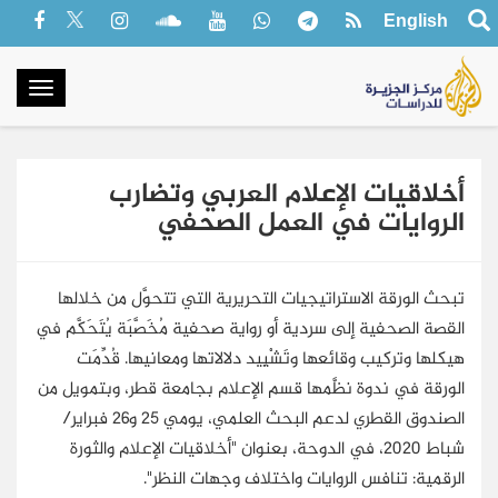
English
oggle
gation
أخلاقيات الإعلام العربي وتضارب
الروايات في العمل الصحفي
تبحث الورقة الاستراتيجيات التحريرية التي تتحوَّل من خلالها
القصة الصحفية إلى سردية أو رواية صحفية مُخَصَّبَة يُتَحَكَّم في
هيكلها وتركيب وقائعها وتَشْيِيد دلالاتها ومعانيها. قُدِّمَت
الورقة في ندوة نظَّمها قسم الإعلام بجامعة قطر، وبتمويل من
الصندوق القطري لدعم البحث العلمي، يومي 25 و26 فبراير/
شباط 2020، في الدوحة، بعنوان "أخلاقيات الإعلام والثورة
الرقمية: تنافس الروايات واختلاف وجهات النظر".