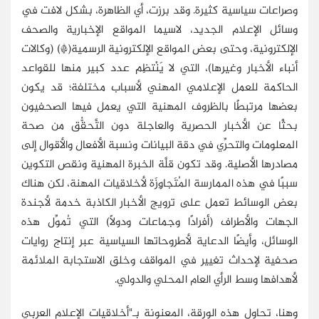
وصراعات سياسية كثيرة. وقد برزت، أي الظاهرة، بشكل لافت في
وسائل الإعلام الجديد، لاسيما المواقع الإخبارية والصحف
الإلكترونية، وحتى بعض المواقع الإلكترونية الرسمية(*) (وكالات
أنباء الأخبار وغيرها)، التي لا يَنْتظِم عدد كبير منها للقواعد
الحاكمة للعمل الإعلامي المهني لأسباب مختلفة؛ قد يكون
بعضها مرتبطًا بالظروف المهنية التي يعمل فيها الصحفيون
بحثًا عن الأخبار الحصرية والعاجلة دون التَّحقُّق من صحة
المعلومات والتحرِّي في دقة البيانات ونسبة الأفعال والأقوال إلى
مصادرها الأصلية. وقد تكون قلَّة الخبرة المهنية ونقص التكوين
سببًا في هذه الممارسة المُتَجاوِزَة لأخلاقيات المهنة، لكن هناك
بعض الوسائط تعمل على ترويج الأخبار الكاذبة خدمة لأجندة
الجهات والأطراف (أفرادًا وجماعات ودولًا) التي تُموِّل هذه
الوسائل، وأيضًا الدعاية لأطروحاتها السياسية عبر إنتاج روايات
صحفية لإحداث تغيير في المواقف وخلق الاستجابة الملائمة
لأهدافها وسط الرأي العام المحلي والدولي.
وهنا، تحاول هذه الورقة، المعنونة بـ"أخلاقيات الإعلام العربي