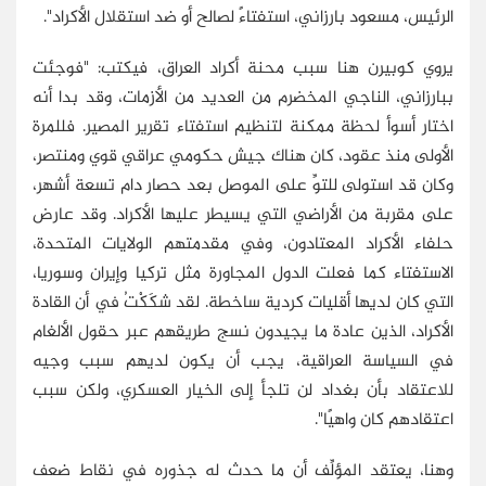
الرئيس، مسعود بارزاني، استفتاءً لصالح أو ضد استقلال الأكراد".
يروي كوبيرن هنا سبب محنة أكراد العراق، فيكتب: "فوجئت
ببارزاني، الناجي المخضرم من العديد من الأزمات، وقد بدا أنه
اختار أسوأ لحظة ممكنة لتنظيم استفتاء تقرير المصير. فللمرة
الأولى منذ عقود، كان هناك جيش حكومي عراقي قوي ومنتصر،
وكان قد استولى للتوِّ على الموصل بعد حصار دام تسعة أشهر،
على مقربة من الأراضي التي يسيطر عليها الأكراد. وقد عارض
حلفاء الأكراد المعتادون، وفي مقدمتهم الولايات المتحدة،
الاستفتاء كما فعلت الدول المجاورة مثل تركيا وإيران وسوريا،
التي كان لديها أقليات كردية ساخطة. لقد شكَكْتُ في أن القادة
الأكراد، الذين عادة ما يجيدون نسج طريقهم عبر حقول الألغام
في السياسة العراقية، يجب أن يكون لديهم سبب وجيه
للاعتقاد بأن بغداد لن تلجأ إلى الخيار العسكري، ولكن سبب
اعتقادهم كان واهيًا".
وهنا، يعتقد المؤلِّف أن ما حدث له جذوره في نقاط ضعف