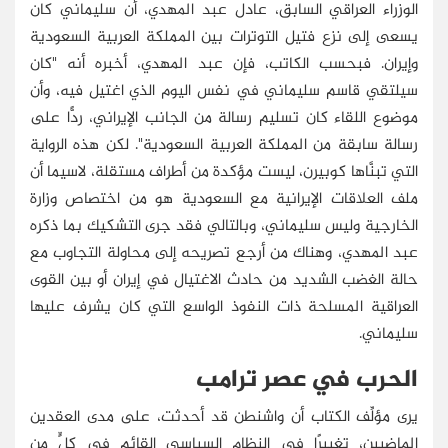
الوزراء العراقي السابق، عادل عبد المهدي، أن سليماني كان
يسعى إلى نزع فتيل التوترات بين المملكة العربية السعودية
وإيران. فبحسب الكاتب، فإن عبد المهدي، أخبره أنه "كان
سيلتقي قاسم سليماني في نفس اليوم الذي اغتيل فيه، وأن
موضوع اللقاء كان تسليم رسالة من الجانب الإيراني، ردًّا على
رسالة سابقة من المملكة العربية السعودية". لكن هذه الرواية
التي تبنَّاها كوبيرن، ليست مؤكدة من أطراف مستقلة، لاسيما أن
ملف العلاقات الإيرانية مع السعودية هو من اختصاص وزارة
الخارجية وليس سليماني، وبالتالي فقد جرى التشكيك بما ذكره
عبد المهدي، وهناك من أرجع تصريحه إلى محاولة التجاوب مع
حالة الغضب الشديد من حادث الاغتيال في إيران أو بين القوى
العراقية المسلحة ذات النفوذ الواسع التي كان يشرف عليها
سليماني.
الحرب في عصر ترامب
يرى مؤلِّف الكتاب أن واشنطن قد أحدثت، على مدى العقدين
الماضيين، تغييرًا في النظام السياسي القائم في كلٍّ من