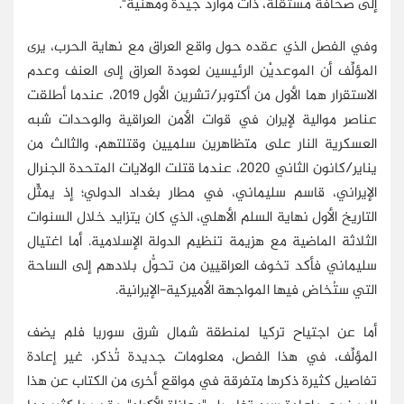
إلى صحافة مستقلة، ذات موارد جيدة ومهنية".
وفي الفصل الذي عقده حول واقع العراق مع نهاية الحرب، يرى
المؤلِّف أن الموعديْن الرئيسين لعودة العراق إلى العنف وعدم
الاستقرار هما الأول من أكتوبر/تشرين الأول 2019، عندما أطلقت
عناصر موالية لإيران في قوات الأمن العراقية والوحدات شبه
العسكرية النار على متظاهرين سلميين وقتلتهم، والثالث من
يناير/كانون الثاني 2020، عندما قتلت الولايات المتحدة الجنرال
الإيراني، قاسم سليماني، في مطار بغداد الدولي؛ إذ يمثِّل
التاريخ الأول نهاية السلم الأهلي، الذي كان يتزايد خلال السنوات
الثلاثة الماضية مع هزيمة تنظيم الدولة الإسلامية. أما اغتيال
سليماني فأكد تخوف العراقيين من تحوُّل بلادهم إلى الساحة
التي ستُخاض فيها المواجهة الأميركية-الإيرانية.
أما عن اجتياح تركيا لمنطقة شمال شرق سوريا فلم يضف
المؤلِّف، في هذا الفصل، معلومات جديدة تُذكر، غير إعادة
تفاصيل كثيرة ذكرها متفرقة في مواقع أخرى من الكتاب عن هذا