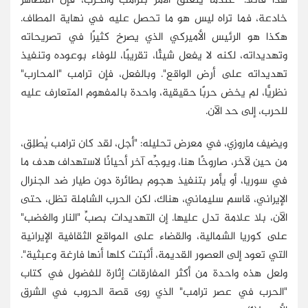
هذا قائلًا: "عندما يتعلق الأمر بترامب والحرب، فإن المظاهر
خادعة، فما تراه ليس هو ما تحصل عليه في نهاية المطاف.
هكذا هو الرئيس الأميركي الذي يصرخ كثيرًا في تصريحاته
وتهديداته، لكنه لا يفعل شيئًا، تقريبًا، للوفاء بوعوده وتنفيذ
تهديداته على أرض الواقع". وبالفعل، فإن ترامب "المحارب"
نظريًّا، لم يخض حربًا حقيقية، واحدة بالمفهوم المتعارف عليه
للحرب، إلى حد الآن.
ويضيف ماروزي، في معرض تحليله: "أجل، لقد كان ترامب يُطلِق،
من حين لآخر، صاروخًا هنا، ويوجِّه آخر أحيانًا لاستهداف هدف ما
في سوريا، أو يأمر بتنفيذ هجوم بطائرة دون طيار ضد الجنرال
الإيراني، قاسم سليماني، هناك، لكن الحرب الشاملة تظل، حتى
الآن، بلا علامة تدل عليها. إن التهديدات بصبِّ "النار والغضب"
على كوريا الشمالية، والقضاء على المواقع الثقافية الإيرانية
التي تعود إلى العصور القديمة، أثبتت كلها أنها فارغة وعبثية".
ولعل هذه واحدة من أكثر المفارقات إثارة للفضول في كتاب
"الحرب في عصر ترامب" الذي روى قصة الحروب في الشرق