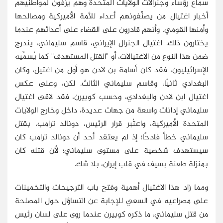
سماع رؤساء وجنرالات الولايات المتحدة وهم يزفُّون لمواطنيهم
أخبار اغتيال من يصنِّفونهم أعداء للأمة الأميركية ومصالحها
وأمنها القومي، وأنهم قادرون على القضاء على أعدائهم عندما
يختارون ذلك. اغتيال الجنرال الإيراني، قاسم سليماني، يندرج
ضمن هذا النوع من الاغتيالات، أو "القتل المستهدف" كما يُسمِّيه
الإسرائيليون، فقد كان أسامة بن لادن هو أول من اغتيل، وكان
البغدادي ثانيًا، وقاسم سليماني الثالث. لكن، وعلى عكس
اغتيال ابن لادن والبغدادي، وحسب كوبيرن، فقد لاقى اغتيال
سليماني إدانات واسعة من جهات عديدة، داخل وخارج الولايات
المتحدة الأميركية، واعتُبر قرار الرئيس، دونالد ترامب، بقتل
سليماني خطأ فادحًا؛ إذ لم يعتقد أحد أن دونالد ترامب كان
سيستهدف شخصية على مستوى سليماني؛ لأن قتله كان
بمنزلة طعنة بسيف في قلب إيران، بلا شك.
ومما زاد هذا الاغتيال أهمية وفتح باب الترجيحات والتخمينات
على مصراعيه في السعي للإجابة عن التساؤل حول المصلحة
من قتل سليماني، ما ذكره كوبيرن عندما روى على لسان رئيس