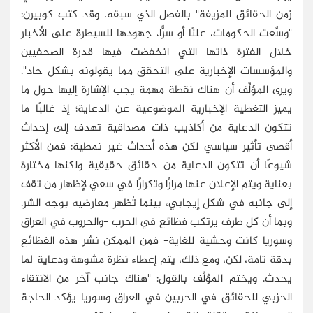
زمن الحقائق المزيفة" بالفصل الذي سبقه، وقد كتب كوبيرن:
"وسَّعت الحكومات، علنًا أو سرًّا، جهودها للسيطرة على الأخبار
خلال الفترة ذاتها التي انخفضت فيها قدرة الصحفيين
والمؤسسات الإخبارية على التحقق مما يقولونه بشكل حاد".
ويرى المؤلِّف أن هناك نقطة مهمة يجب الإشارة إليها حول ما
يميز التغطية الإخبارية الموضوعية عن الدعاية؛ إذ غالبًا ما
تتكون الدعاية من أكاذيب ذات مصداقية تهدف إلى إحداث
أقصى تأثير سياسي لكن هذه أحداث غير نمطية: فمن الأكثر
شيوعًا أن تتكون الدعاية من حقائق حقيقية ولكنها مختارة
بعناية ويتم الإعلان عنها مرارًا وتكرارًا في سعي لإظهار من تقف
إلى جانبه في شكل إيجابي، بينما تُظهر معارضيه بوجه الشر.
وبما أن كل طرف يرتكب فظائع في الحرب -والحروب في العراق
وسوريا كانت وحشية للغاية- فمن الممكن نشر هذه الفظائع
بدقة تامة، لكن، ومع ذلك، يتم إعطاء نظرة مشوهة ودعاية لما
يحدث. ويختم المؤلِّف بالقول: "هناك جانب آخر من الانتقاء
الحزبي للحقائق في الحربين في العراق وسوريا يؤكد الحاجة