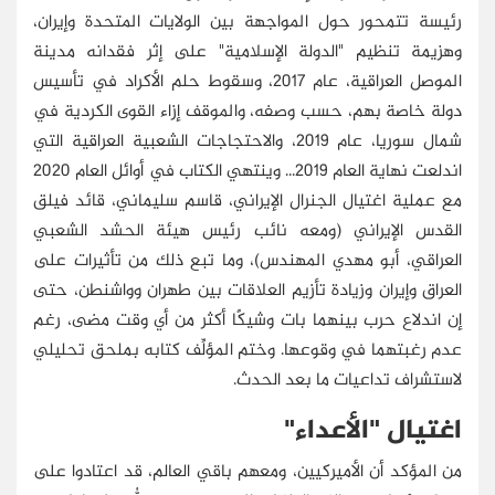
رئيسة تتمحور حول المواجهة بين الولايات المتحدة وإيران،
وهزيمة تنظيم "الدولة الإسلامية" على إثر فقدانه مدينة
الموصل العراقية، عام 2017، وسقوط حلم الأكراد في تأسيس
دولة خاصة بهم، حسب وصفه، والموقف إزاء القوى الكردية في
شمال سوريا، عام 2019، والاحتجاجات الشعبية العراقية التي
اندلعت نهاية العام 2019... وينتهي الكتاب في أوائل العام 2020
مع عملية اغتيال الجنرال الإيراني، قاسم سليماني، قائد فيلق
القدس الإيراني (ومعه نائب رئيس هيئة الحشد الشعبي
العراقي، أبو مهدي المهندس)، وما تبع ذلك من تأثيرات على
العراق وإيران وزيادة تأزيم العلاقات بين طهران وواشنطن، حتى
إن اندلاع حرب بينهما بات وشيكًا أكثر من أي وقت مضى، رغم
عدم رغبتهما في وقوعها. وختم المؤلِّف كتابه بملحق تحليلي
لاستشراف تداعيات ما بعد الحدث.
اغتيال "الأعداء"
من المؤكد أن الأميركيين، ومعهم باقي العالم، قد اعتادوا على