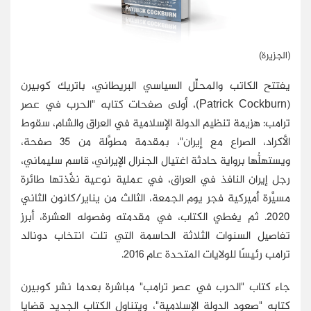
(الجزيرة)
يفتتح الكاتب والمحلِّل السياسي البريطاني، باتريك كوبيرن
(
Patrick Cockburn
)، أولى صفحات كتابه "الحرب في عصر
ترامب: هزيمة تنظيم الدولة الإسلامية في العراق والشام، سقوط
الأكراد، الصراع مع إيران"، بمقدمة مطوَّلة من 35 صفحة،
ويستهلُّها برواية حادثة اغتيال الجنرال الإيراني، قاسم سليماني،
رجل إيران النافذ في العراق، في عملية نوعية نفَّذتها طائرة
مسيَّرة أميركية فجر يوم الجمعة، الثالث من يناير/كانون الثاني
2020. ثم يغطي الكتاب، في مقدمته وفصوله العشرة، أبرز
تفاصيل السنوات الثلاثة الحاسمة التي تلت انتخاب دونالد
ترامب رئيسًا للولايات المتحدة عام 2016.
جاء كتاب "الحرب في عصر ترامب" مباشرة بعدما نشر كوبيرن
كتابه "صعود الدولة الإسلامية"، ويتناول الكتاب الجديد قضايا