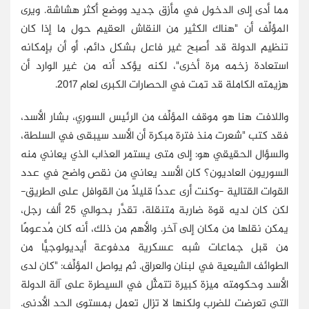
مما أدى إلى الدخول في مأزق جديد ووضع أكثر هشاشة. ويرى
المؤلِّف أن "هناك الكثير من النقاش العقيم حول ما إذا كان
تنظيم الدولة قد أصبح غير فاعل بشكل دائم، أو أن بإمكانه
استعادة زخمه مرة أخرى"، لكنه يؤكد أنه من غير الوارد أن
هزيمته الكاملة قد تمت في الحصارات الكبرى لعام 2017.
واللافت هنا هو موقف المؤلِّف من الرئيس السوري، بشار الأسد،
فقد كتب "شعرت منذ فترة مبكرة أن الأسد سيبقى في السلطة،
والسؤال الحقيقي هو: إلى متى يستمر العذاب الذي يعاني منه
السوريون العاديون؟ كان الأسد يعاني من نقص واضح في عدد
القوات القتالية -وكنت أرى عددًا قليلًا من القوافل على الطريق-
لكن كان لديه قوة ضاربة متنقلة، تقدَّر بحوالي 25 ألف رجل،
يمكن نقلها من مكان إلى آخر. والأهم من ذلك، أنه كان مُدعومًا
من قبل جماعات شبه عسكرية مدفوعة أيديولوجيًّا من
الطوائف الشيعية في لبنان والعراق. ثم يواصل المؤلِّف: "كان لدى
الأسد وحكومته ميزة كبيرة تتمثَّل في السيطرة على آلة الدولة
التي تعرضت للضرب ولكنها لا تزال تعمل بمستوى الحد الأدنى.