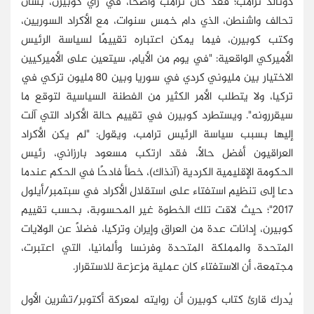
دونالد ترامب؛ فقد كان ترامب واضحًا، في رأي كوبيرن، بشأن
تحالف واشنطن، الذي دام خمس سنوات، مع الأكراد السوريين،
وكتب كوبيرن، فيما يمكن اعتباره تقييمًا لسياسة الرئيس
الأميركي الواقعية: "في يوم من الأيام، سيتعين على الأميركيين
الاختيار بين مليوني كردي في سوريا وبين 80 مليون تركي في
تركيا، ولا يتطلب الأمر الكثير من الفطنة السياسية لتوقع ما
سيقررونه". ويستطرد كوبيرن في تقييم حالة الأكراد التي آلت
إليها بسبب سياسة الرئيس ترامب، ويقول: "لم يكن الأكراد
العراقيون أفضل حالًا، فقد ارتكب مسعود بارزاني، رئيس
الحكومة الإقليمية الكردية (آنذاك)، خطأ فادحًا في الحكم عندما
دعا إلى تنظيم استفتاء على استقلال الأكراد في سبتمبر/أيلول
2017"؛ حيث لاقت تلك الخطوة غير المحسوبة، بحسب تقييم
كوبيرن، إدانات عدة من العراق وإيران وتركيا، فضلًا عن الولايات
المتحدة والمملكة المتحدة وفرنسا وألمانيا، التي اعتبرت،
مجتمعة، أن الاستفتاء كان عملية مزعزعة للاستقرار.
يُدرك قارئ كتاب كوبيرن أن روايته لمعركة أكتوبر/تشرين الأول