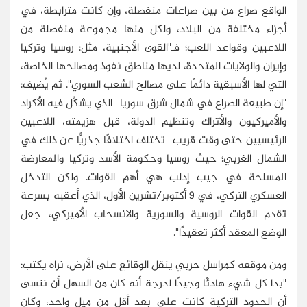
الواقع صراع من بين صراعات منفصلة، وإن كانت مترابطة، في
أجزاء مختلفة من البلاد، ولكل منها مجموعة منفصلة من
اللاعبين وقواعد اللعب؛ فـ"القوى الأجنبية، مثل: روسيا وتركيا
وإيران والولايات المتحدة، لديها مناطق نفوذ ومصالحها الخاصة،
التي لها الأسبقية دائمًا على مصالح الشعب السوري". ثم يُضيف:
"إن طبيعة الصراع في شمال شرق سوريا -الذي يشكِّل فيه الأكراد
والأميركيون والأتراك وتنظيم الدولة، قبل هزيمته، اللاعبين
الرئيسيين حتى وقت قريب- تختلف اختلافًا جذريًّا عن ذلك في
الشمال الغربي؛ حيث روسيا وحكومة الأسد وتركيا والمعارضة
المسلحة في جيب إدلب هي أهم القوات. ولكن التدخل
العسكري التركي، في 9 أكتوبر/تشرين الأول، الذي أعقبه بسرعة
تقدم القوات الروسية والسورية والانسحاب الأميركي، جعل
الوضع المعقد أكثر تعقيدًا".
ومن موقعه كمراسل حربي ينقل الوقائع على الأرض، نراه يكتب:
"بدا كل شيء هادئًا وجيدًا لدرجة أنه كان من السهل أن ننسى
أن الحدود التركية كانت على بعد أقل من ميل واحد، وكان