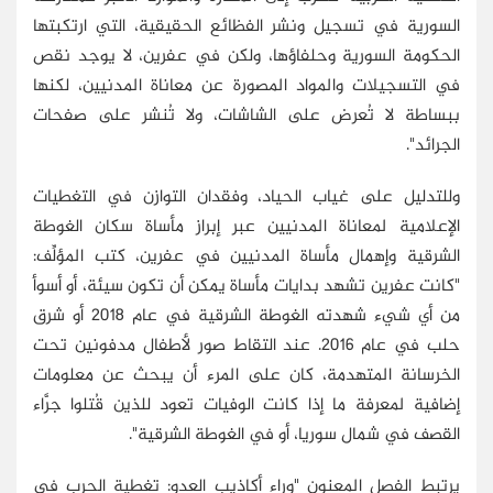
السورية في تسجيل ونشر الفظائع الحقيقية، التي ارتكبتها
الحكومة السورية وحلفاؤها، ولكن في عفرين، لا يوجد نقص
في التسجيلات والمواد المصورة عن معاناة المدنيين، لكنها
ببساطة لا تُعرض على الشاشات، ولا تُنشر على صفحات
الجرائد".
وللتدليل على غياب الحياد، وفقدان التوازن في التغطيات
الإعلامية لمعاناة المدنيين عبر إبراز مأساة سكان الغوطة
الشرقية وإهمال مأساة المدنيين في عفرين، كتب المؤلِّف:
"كانت عفرين تشهد بدايات مأساة يمكن أن تكون سيئة، أو أسوأ
من أي شيء شهدته الغوطة الشرقية في عام 2018 أو شرق
حلب في عام 2016. عند التقاط صور لأطفال مدفونين تحت
الخرسانة المتهدمة، كان على المرء أن يبحث عن معلومات
إضافية لمعرفة ما إذا كانت الوفيات تعود للذين قُتلوا جرَّاء
القصف في شمال سوريا، أو في الغوطة الشرقية".
يرتبط الفصل المعنون "وراء أكاذيب العدو: تغطية الحرب في