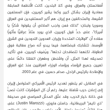
أفغانستان والعراق. وفي كلا البلدين، كانت الأنظمة السابقة
معادية لإيران بشكل كبير. وكما يشير كوبيرن، فإن المسلمين
الشيعة، والمتحالفين مع إيران، هم أكبر المستفيدين في العراق
وسوريا ولبنان؛ "لذلك فمن واجب الملالي أن يقولوا: شكرًا يا
أميركا"، على حدِّ قول كوبيرن، الذي يورد مثلًا عراقيًّا مأثورًا
مفاده أن "الولايات المتحدة وإيران، العدوين اللدودين في الشرق
الأوسط، تتشابك قبضتاهما، فيما يبدو أنه صراع مغالبة فوق
الطاولة، لكنهما تتصافحان تحتها". ويُضيف كوبيرن، في تأكيد
تصديقه لهذا المثل، أن واشنطن وطهران اتفقتا دائمًا على
تعيين جميع الرؤساء ورؤساء الوزراء العراقيين منذ غزو العراق
والإطاحة بالرئيس الراحل، صدام حسين، في عام 2003.
في المقابل، لم يتطور تهديد الرئيس الأميركي المتواصل لإيران
إلى إعلان حرب شاملة عليها، رغم أن كل المؤشرات كانت تصبُّ
في خانة خيار الحرب. وقد علَّق المحلِّل السياسي في صحيفة
"ذي تايمز" البريطانية، جاستن ماروزي، (Justin Marozzi) على