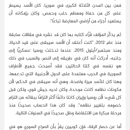
فمن بين المدن الثلاثة الكبرى في سوريا، كان الأسد يسيطر
على كل من حماة ومعظم حلب وحمص، وكان بإمكانه أن
يستعيد أجزاء من أراضي المعارضة تباعًا".
ثم يذكِّر المؤلف قُرَّاء كتابه بما كان قد نشره في مقالات سابقة
منذ عام 2012، "كنت أعتقد أن الأسد سيبقى على قيد الحياة،
ومنذ سبتمبر/أيلول 2015، عندما تدخلت روسيا عسكريًّا إلى
جانبه، أدركت أنه كان في طريقه إلى النصر، والسبب في ذلك
هو نفسه في كلتا الحالتين: فقد أصبحت جميع الأطراف
السورية في الحرب معتمدة على الدول الأجنبية التي تدعمها،
وهنا كان للأسد ميزة واضحة، وهي أنه سيبقى في الحكم؛ لأن
مكونات نظامه كانت موحدة، وكان لديه جيش قوي، ولكن قبل
كل شيء؛ لأن روسيا وإيران كانتا دائمًا أكثر التزامًا ببقائه من التزام
خصومه بتغيير نظامه". وقد كان هذا الحساب صحيحًا منذ
مرحلة مبكرة من الانتفاضة وظل صحيحًا في السنوات التالية.
أما عن حصار الرقة، فإن كوبيرن يقرُّ بأن الصراع السوري هو في