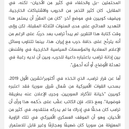
المحتملين -بل والحلفاء في كثير من الأحيان- لكنه، في
المقابل، كان كثير التذمر من الحروب والاشتباكات الخارجية.
ويضيف كوبيرن في موضع آخر: "كان من المقرَّر أن يستمر هذا
التهديد العدائي على مدى السنوات الثلاثة المقبلة، لكن وإلى
وقت كتابة هذا التقرير، لم يبدأ ترامب بعد حربًا، على الرغم من
أنه يترنَّح على حافة حرب مع إيران. هذا، بينما تتناوب وسائل
الإعلام المعادية والمؤسسات السياسية الخارجية في واشنطن
بين إدانة ترامب باعتباره داعية للحرب، وبين أن لديه رغبة في
تهدئة الأوضاع، أو أنه أحمق".
أما عن قرار ترامب، الذي اتخذه في أكتوبر/تشرين الأول 2019،
بسحب القوات الأميركية من شمال شرق سوريا؛ فقد اعتبره
كوبيرن "خيانة للأكراد السوريين، وجرى الإعلان عنه بطريقة
فوضوية". ومع ذلك، فإن الكاتب عقَّب على حُكمه هذا ورأى أن
ترامب كان محقًّا في إدراك ما لم يدركه منتقدوه، في كثير من
الأحيان، وهو أن الموقف العسكري الأميركي في تلك الزاوية
المعزولة من سوريا كان ضعيفًا ومجازفًا وغير قابل للاستمرار.