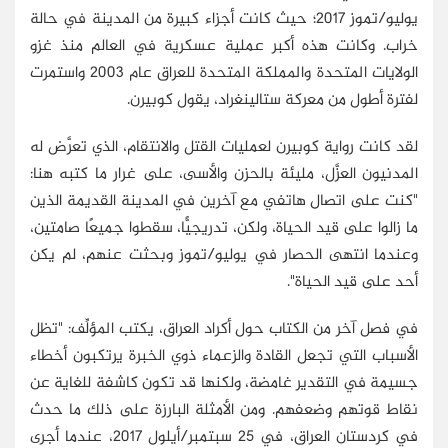
يوليو/تموز 2017؛ حيث كانت أجزاء كبيرة من المدينة في حالة
خراب. وكانت هذه أكبر عملية عسكرية في العالم منذ غزو
الولايات المتحدة والمملكة المتحدة للعراق عام 2003 واستمرت
لفترة أطول من معركة ستالينغراد، يقول كوبيرن.
لقد كانت رواية كوبيرن لعمليات القتل والانتقام، الذي تعرَّض له
المدنيون العزَّل، مليئة بالحزن والأسى، على غرار ما كتبه هنا:
"كنت على اتصال هاتفي مع آخرين في المدينة القديمة الذين
ما زالوا على قيد الحياة، ولكن، تدريجيًّا، سقطوا جميعًا صامتين،
وعندما انتهى الحصار في يوليو/تموز وبحثت عنهم، لم يكن
أحد على قيد الحياة".
في فصل آخر من الكتاب حول أكراد العراق، يكتب المؤلِّف: "تظل
الأسباب التي تجعل القادة والزعماء ذوي الخبرة يرتكبون أخطاء
جسيمة في التقدير غامضة، ولكنها قد تكون كاشفة للغاية عن
نقاط قوتهم وضعفهم. ومن الأمثلة البارزة على ذلك ما حدث
في كردستان العراق، في 25 سبتمبر/أيلول 2017، عندما أجرى