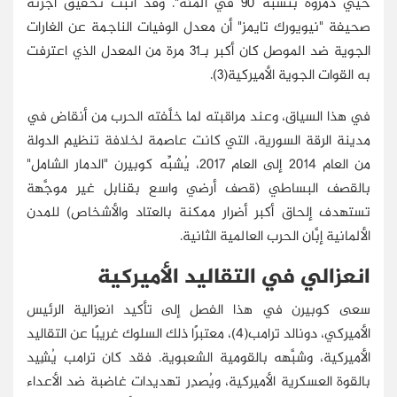
حيي دمَّروه بنسبة 90 في المئة". وقد أثبت تحقيق أجرته
صحيفة "نيويورك تايمز" أن معدل الوفيات الناجمة عن الغارات
الجوية ضد الموصل كان أكبر بـ31 مرة من المعدل الذي اعترفت
به القوات الجوية الأميركية(3).
في هذا السياق، وعند مراقبته لما خلَّفته الحرب من أنقاض في
مدينة الرقة السورية، التي كانت عاصمة لخلافة تنظيم الدولة
من العام 2014 إلى العام 2017، يُشبِّه كوبيرن "الدمار الشامل"
بالقصف البساطي (قصف أرضي واسع بقنابل غير موجَّهة
تستهدف إلحاق أكبر أضرار ممكنة بالعتاد والأشخاص) للمدن
الألمانية إبَّان الحرب العالمية الثانية.
انعزالي في التقاليد الأميركية
سعى كوبيرن في هذا الفصل إلى تأكيد انعزالية الرئيس
الأميركي، دونالد ترامب(4)، معتبرًا ذلك السلوك غريبًا عن التقاليد
الأميركية، وشبَّهه بالقومية الشعبوية. فقد كان ترامب يُشِيد
بالقوة العسكرية الأميركية، ويُصدِر تهديدات غاضبة ضد الأعداء