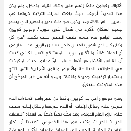
الأتراك يقولون دائمًا إنهم على وشك القيام بتدخل. ولم يكن
هذا تهديدًا أجوف؛ حيث بلغت الغارات التركية ذروتها في
عفرين، عام 2018. وقد يكون في ذلك نذير بالمصير الذي ينتظر
جميع السكان الأكراد في شمال شرق سوريا"، ويوجز كوبيرن
وصف الواقع في جملة بليغة التعبير؛ حيث يكتب: "في كل
مكان كان لدي شعور بالعيش داخل بيت من الورق، قد ينهار في
أي لحظة. غالبًا ما تُقارَن سوريا بالمستنقع الآسن، لكنني كتبت
أن القياس الأفضل هو أنها حساء سامٌّ عظيم؛ حيث المكونات
هي الطوائف المتنازعة والأعراق والقوى الأجنبية التي تُنتج
باستمرار تركيبات جديدة وقاتلة". ويبدو أنه من غير المرجَّح أن
هذه المكونات ستتغيَّر.
وفي موضوع آخر، بدا كوبيرن يائسًا من تغيُّر واقع الإملاءات التي
تُفرض على وسائل الإعلام، أو التي تفرضها وسائل إعلام معينة
على الرأي العام الدولي، وقد وجَّه نقدًا لاذعًا لما أسماه "التغطية
الحزبية للحرب"، وكتب في هذا الخصوص: "اعتدنا أن نعزو
التغطية الحزبية للحرب إلى المهارة والموارد الأكبر للمعارضة