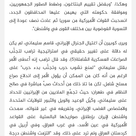
وهكذا، "وبفضل تقييم البنتاغون، وضغط الصقور الجمهوريين،
وموافقة حكومته التي يهيمن عليها المحافظون الجدد،
انسحبت القوات الأميركية من سوريا ثم عادت نصف عودة إلى
التسوية الفوضوية بين مختلف القوى في واشنطن".
ويرى كوبيرن أن اغتيال الجنرال الإيراني، قاسم سليماني، لم يكن
له دلالة على تغيير حقيقي في استراتيجية ترامب لتجنُّب
الصراعات العسكرية الشاملة(5)، وقد قال ترامب إنه أعطى الأمر
بقتل سليماني "لمنع نشوب حرب وتجنُّب بدء حرب" على
الرغم من أنه كان من الممكن أن يؤول الأمر إلى اندلاع صراع
مسلح شامل، لكن ما تلا ذلك من أحداث صبَّ مباشرة في صالح
النظام في طهران؛ حيث تجمَّع الملايين من الإيرانيين للحداد
على سليماني، وكَيْل الوعيد والويل والثبور للولايات المتحدة.
ولامتصاص الغضب الإيراني، وتفريغه في غير قنواته، سمحت
واشنطن لإيران بإطلاق صواريخها البالستية على القواعد
الأميركية في عين الأسد، في غرب العراق، وفي أربيل في
كردستان العراق ولم ترد على ذلك. وقد "التزمت واشنطن درجة