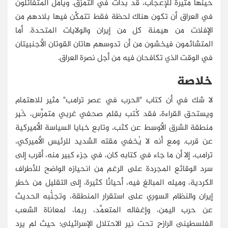
حينها مثيرة للإعجاب، قد بدأت في التمزق. ويأمل المتفائلون
في العراق أن تكون هناك لحظة فقط تتمكَّن فيها بلادهم من
الإفلات من هيمنة كل من إيران والولايات المتحدة. أما
المتشائمون فيخشون من أن تدوسهم هاتان القوتان الأجنبيتان
في الوقت الذي تكافحان فيه من أجل نصرة العراق.
خلاصة
لا شك في أن كتاب "الحرب في عصر ترامب" مثير للاهتمام
ويستحق القراءة، فقد كُتب بقلم صحفي غربي متمرِّس، خَبِر
منطقة الشرق الأوسط عن كثب، وتابع خبايا السياسة الأميركية
عن قرب. ومع أنه لا يُخفي مقته الشديد للرئيس الأميركي،
ترامب، إلا أن ما جاء في كتابه كان، في جزء كبير منه، أقرب إلى
سرد الوقائع المجردة على الرغم من انحيازه الواضح للأطراف
الكردية، وميله المبالغ فيه، أحيانًا كثيرة، إلى التقليل من خطر
إيران والنظام السوري على استقرار المنطقة، وتجنُّبه الحديث
عن حرب اليمن، وإغفاله المتعمَّد، ربما، لمعاناة الشعب
الفلسطيني الرازح تحت نير الاحتلال الإسرائيلي؛ حيث لم يرد