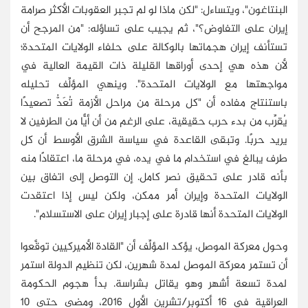
البنتاغون"، ويتساءل: "لكن ماذا لو لم تجبر العقوبات الأكثر صرامة
إيران على التفاوض؟"، ثم يجيب على تساؤله: "من المرجح أن
تستأنف إيران هجماتها بالوكالة على حلفاء الولايات المتحدة؛
لأن هذه هي إحدى أوراقها القليلة ذات القيمة العالية في
مواجهتها مع الولايات المتحدة". وينهي المؤلِّف تحليله
باستنتاج مفاده أن "كل مرحلة من مراحل الأزمة تُعَدُّ تصعيدًا
يُقرِّب من بدء حرب حقيقية، على الرغم من أن أيًّا من الطرفين لا
يريد حربًا. وتبقى القاعدة في سياسة الشرق الأوسط أن كل
طرف يبالغ في استخدام ما في يده، في مرحلة ما، اعتقادًا منه
بأنه قادر على تحقيق نصر كامل. إن التوصل إلى اتفاق بين
الولايات المتحدة وإيران أمر ممكن، ولكن ليس إذا اعتقدت
الولايات المتحدة أنها قادرة على إجبار إيران على الاستسلام".
وحول معركة الموصل، يؤكد المؤلِّف أن "القادة الأميركيين توقَّعوا
أن تستمر معركة الموصل لمدة شهرين، لكن تنظيم الدولة استمر
لمدة تسعة أشهر وهو يقاتل بشراسة. بدأ هجوم الحكومة
العراقية في 16 أكتوبر/تشرين الأول 2016، ومضى حتى 10