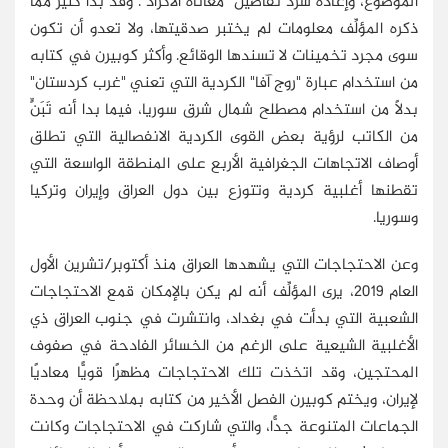
الموضوع، وإعادة سرد تفاصيل "معاناة الأكراد". وقد بدا كثير مما
ذكره المؤلِّف معلومات لم يختبر صدقيتها، ولا تعدو أن تكون
سوى مجرد تخمينات لا تسندها الوقائع. وأكثر كوبيرن في كتابه
من استخدام عبارة "روج آفا" الكردية التي تعني "غرب كردستان"
بدلًا من استخدام مصطلح شمال شرق سوريا، فيما بدا أنه تَبَنٍّ
من الكاتب لرؤية بعض القوى الكردية الانفصالية التي تطلق
أوصاف الاتجاهات الجغرافية الأربع على المنطقة الواسعة التي
تقطنها أغلبية كردية وتتوزع بين دول العراق وإيران وتركيا
وسوريا.
وعن الاحتجاجات التي يشهدها العراق منذ أكتوبر/تشرين الأول
العام 2019، يرى المؤلِّف أنه لم يكن بالإمكان قمع الاحتجاجات
الشعبية التي بدأت في بغداد، وانتشرت في جنوب العراق ذي
الأغلبية الشيعية على الرغم من الخسائر الفادحة في صفوف
المحتجين، وقد اتخذت تلك الاحتجاجات مظهرًا قويًّا معاديًا
لإيران، ويختم كوبيرن الفصل الأخير من كتابه بملاحظة أن وحدة
الجماعات المتنوعة جدًّا، والتي شاركت في الاحتجاجات وكانت