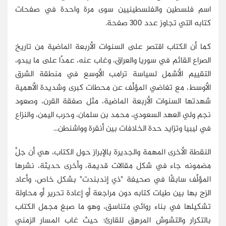
اسم فلسطين والفلسطينيين سوى مرة واحدة في صفحات
كتابه التي تجاوز عدد 300 صفحة.
كما أن الكتاب اقتصر على السنوات الأربعة الماضية من تاريخ
الصراع القائم في سوريا والعراق، وغاب عنه، عمدًا على ما يبدو،
التقييم الأشمل لسياسة ترامب الأوسع في منطقة الشرق
الأوسط، مع تغاضي المؤلِّف عن محطات كبرى وشديدة الأهمية
شهدتها السنوات الأربعة الماضية، مثل صفقة القرن، وصعود
نجم ولي العهد السعودي، محمد بن سلمان، وحرب اليمن، والنزاع
في ليبيا وتزايد حدة الخلافات بين أنقرة وواشنطن...
النقطة الأخرى المهمة والجديرة بالإبراز حول الكتاب، هي أن جلَّ
مضمونه جاء في شكل مقالات قديمة، وأخرى حديثة، نشرها
المؤلِّف سابقًا في صحيفة "ذي إندبندت" بشكل خاص، وأعاد
الزج بها بين طيات كتابه دون مراجعة أو إعادة تحرير أو محاولة
تشكيلها في بناء روائي متناسق، وهو ما صبغ مجمل الكتاب
بالتكرار والتشوش المرهِق للقارئ؛ حيث غاب المسار الزمني