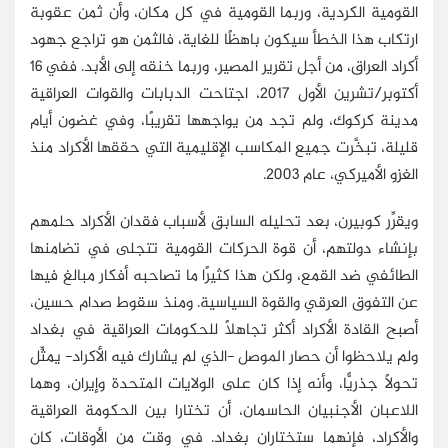
القومية الكردية، وربما القومية في كل مكان، وأن ثمن عقوبة
ارتكاب هذا الخطأ سيكون باهظًا للغاية، فالثمن هو تراجع جهود
أكراد العراق، من أجل تقرير المصير، وربما خنقه إلى الأبد. ففي 16
أكتوبر/تشرين الأول 2017، اجتاحت الدبابات والقوات العراقية
مدينة كركوك، ولم تجد من يواجهها تقريبًا، وفي غضون أيام
قليلة، تبخَّرت جميع المكاسب الإقليمية التي حققها الأكراد منذ
الغزو الأميركي، عام 2003.
ويقرِّر كوبيرن، بعد تحليله السابق لأسباب فقدان الأكراد حلمهم
بإنشاء دولتهم، أن قوة الحركات القومية تتجلى في تضامنها
الطائفي ضد القمع، ولكن هذا كثيرًا ما تصاحبه أفكار مبالغ فيها
عن التفوق العرقي والقوة السياسية. ومنذ سقوط صدام حسين،
أصبح القادة الأكراد أكثر تجاهلًا للحكومات العراقية في بغداد
ولم يلاحظوا أن حصار الموصل -الذي لم يشارك فيه الأكراد- يمثِّل
تحولًا جذريًّا، وأنه إذا كان على الولايات المتحدة وإيران، وهما
اللاعبان الأجنبيان الحاسمان، أن تختارا بين الحكومة العراقية
والأكراد، فإنهما ستختاران بغداد. في وقت من الأوقات، كان