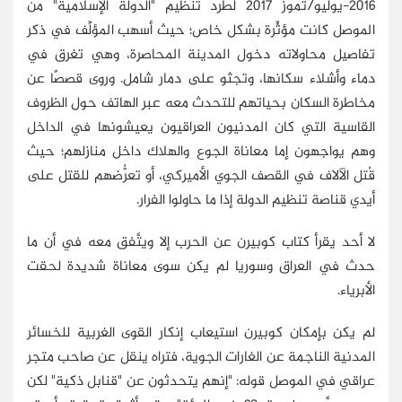
2016-يوليو/تموز 2017 لطرد تنظيم "الدولة الإسلامية" من
الموصل كانت مؤثِّرة بشكل خاص؛ حيث أسهب المؤلِّف في ذكر
تفاصيل محاولاته دخول المدينة المحاصرة، وهي تغرق في
دماء وأشلاء سكانها، وتجثو على دمار شامل. وروى قصصًا عن
مخاطرة السكان بحياتهم للتحدث معه عبر الهاتف حول الظروف
القاسية التي كان المدنيون العراقيون يعيشونها في الداخل
وهم يواجهون إما معاناة الجوع والهلاك داخل منازلهم؛ حيث
قُتل الآلاف في القصف الجوي الأميركي، أو تعرُّضهم للقتل على
أيدي قناصة تنظيم الدولة إذا ما حاولوا الفرار.
لا أحد يقرأ كتاب كوبيرن عن الحرب إلا ويتَّفق معه في أن ما
حدث في العراق وسوريا لم يكن سوى معاناة شديدة لحقت
الأبرياء.
لم يكن بإمكان كوبيرن استيعاب إنكار القوى الغربية للخسائر
المدنية الناجمة عن الغارات الجوية، فتراه ينقل عن صاحب متجر
عراقي في الموصل قوله: "إنهم يتحدثون عن "قنابل ذكية" لكن