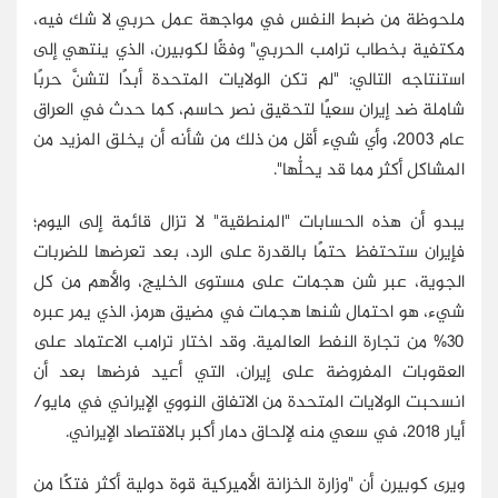
ملحوظة من ضبط النفس في مواجهة عمل حربي لا شك فيه،
مكتفية بخطاب ترامب الحربي" وفقًا لكوبيرن، الذي ينتهي إلى
استنتاجه التالي: "لم تكن الولايات المتحدة أبدًا لتشنَّ حربًا
شاملة ضد إيران سعيًا لتحقيق نصر حاسم، كما حدث في العراق
عام 2003، وأي شيء أقل من ذلك من شأنه أن يخلق المزيد من
المشاكل أكثر مما قد يحلُّها".
يبدو أن هذه الحسابات "المنطقية" لا تزال قائمة إلى اليوم؛
فإيران ستحتفظ حتمًا بالقدرة على الرد، بعد تعرضها للضربات
الجوية، عبر شن هجمات على مستوى الخليج، والأهم من كل
شيء، هو احتمال شنها هجمات في مضيق هرمز، الذي يمر عبره
30% من تجارة النفط العالمية. وقد اختار ترامب الاعتماد على
العقوبات المفروضة على إيران، التي أعيد فرضها بعد أن
انسحبت الولايات المتحدة من الاتفاق النووي الإيراني في مايو/
أيار 2018، في سعي منه لإلحاق دمار أكبر بالاقتصاد الإيراني.
ويرى كوبيرن أن "وزارة الخزانة الأميركية قوة دولية أكثر فتكًا من