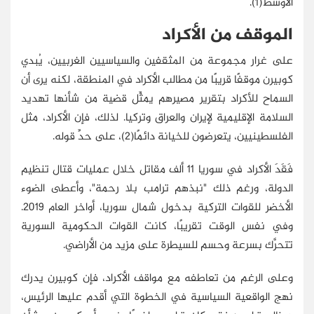
الأوسط(1).
الموقف من الأكراد
على غرار مجموعة من المثقفين والسياسيين الغربيين، يُبدي
كوبيرن موقفًا قريبًا من مطالب الأكراد في المنطقة، لكنه يرى أن
السماح للأكراد بتقرير مصيرهم يمثِّل قضية من شأنها تهديد
السلامة الإقليمية لإيران والعراق وتركيا. لذلك، فإن الأكراد، مثل
الفلسطينيين، يتعرضون للخيانة دائمًا(2)، على حدِّ قوله.
فَقَدَ الأكراد في سوريا 11 ألف مقاتل خلال عمليات قتال تنظيم
الدولة، ورغم ذلك "نبذهم ترامب بلا رحمة"، وأعطى الضوء
الأخضر للقوات التركية بدخول شمال سوريا، أواخر العام 2019.
وفي نفس الوقت تقريبًا، كانت القوات الحكومية السورية
تتحرَّك بسرعة وحسم للسيطرة على مزيد من الأراضي.
وعلى الرغم من تعاطفه مع مواقف الأكراد، فإن كوبيرن يدرك
نهج الواقعية السياسية في الخطوة التي أقدم عليها الرئيس،