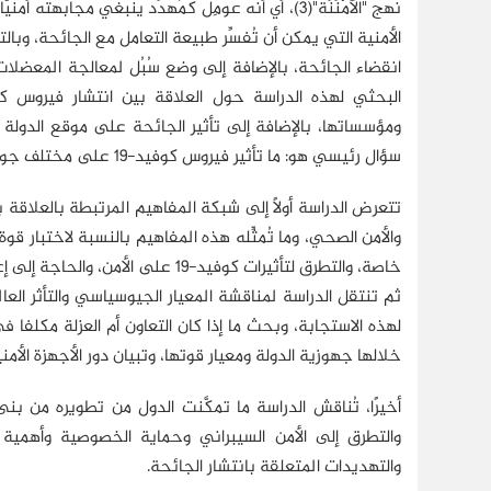
نهج "الأَمْنَنَة"(3)، أي أنه عومِل كمُهدِّد ينبغي م
الأمنية التي يمكن أن تُفسِّر طبيعة التعامل مع الجائحة، وبال
انقضاء الجائحة، بالإضافة إلى وضع سُبُل لمعالجة المعضلات 
ومؤسساتها، بالإضافة إلى تأثير الجائحة على موقع الدولة ا
سؤال رئيسي هو: ما تأثير فيروس كوفيد-19 على مختلف جوانب الأمن في الدولة؟
تتعرض الدراسة أولًا إلى شبكة المفاهيم المرتبطة بالعلاقة بين
والأمن الصحي، وما تُمثِّله هذه المفاهيم بالنسبة لاختبار قو
خاصة، والتطرق لتأثيرات كوفيد-19 ع
لهذه الاستجابة، وبحث ما إذا كان التعاون أم العزلة مكلفا
خلالها جهوزية الدولة ومعيار قوتها، وتبيان دور الأجهزة ال
والتطرق إلى الأمن السيبراني وحماية الخصوصية وأهمية
والتهديدات المتعلقة بانتشار الجائحة.