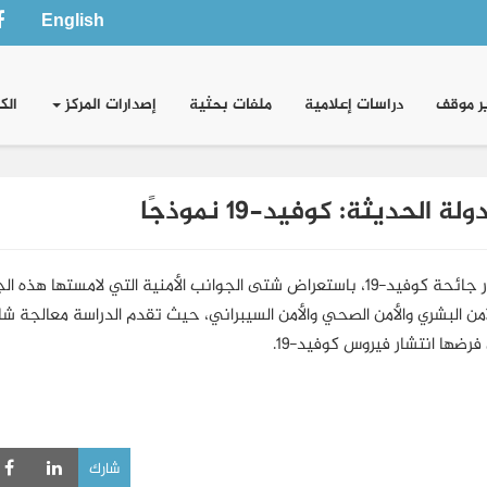
English
ر موقف
دراسات إعلامية
ملفات بحثية
إصدارات المركز
الك
حديثة: كوفيد-19 نموذجًا
تبحث الدراسة العلاقة بين الصحة والأمن في ضوء أزمة انتشار جائحة كوفيد-19، باستعراض شتى الجوانب الأمنية التي لامستها 
أمن البشري والأمن الصحي والأمن السيبراني، حيث تقدم الدراسة معالجة شا
 فرضها انتشار فيروس كوفيد-19.
شارك