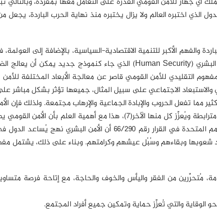
ملك أي جهاز للأمن القومي القدرة على التعامل معها بمفرده، وبالتالي تبر
دول الذي اختبره العالم ولا يزال يختبره منذ نهاية الحرب الباردة، يجعل من
دة والفهم الأكبر للتنمية الاقتصادية-السياسية، بالإضافة إلى العولمة،
مفهوم جديد يتناول هذه التعقيدات(6)، وهو مفهوم الأمن البشري (Human Security) الذي جاء كنموذج جديد يمكن
هوم التقليدي للأمن القومي قاصر عن معالجة الأبعاد المختلفة للأمن 
ئي والاستبعاد الاجتماعي على سبيل المثال، جميعها تؤثر بشكل مباشر على
ثير مما تفعل الحروب والإبادة الجماعية والإرهاب مجتمعة. ولذلك فإن الأم
يتضمن الاعتراف بأن التنمية والسلام والأمن وحقوق الإنسان مترابطة ويُعزِّز كل منها الآخر(7)، هذا مع أهمية العلم بأ
وأوسع من الأمن البشري والصحي. وتعتبر الجمعية العامة للأمم المتحدة في القرار رقم 66/290 أن الأمن البشري ن
راد شعوبها وبقاءهم وسُبُل عيشهم وكرامتهم. وبناء على ذلك، يشتمل مفه
ة، مُتحرِّرين من الفقر واليأس والخوف والحاجة، مع إتاحة فرصة متساوي
 الوقاية والتي تُعزِّز حماية وتمكين جميع أفراد المجتمع.