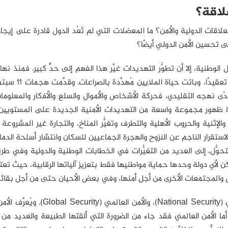
ات الدولية والأمن؟ ما المعضلات التي لم تَعُد الدول قادرة على إيجا
 تحسين الأمن الدولي أيضًا؟
الوطنية، إلا أن تطوُّر التهديدات غيَّر هذا الفهم إلى حدٍّ كبير. فمنذ نها
الباردة ومع تنامي ظاهرة العولمة، أصبح الوضع الدولي
، يتحدّى نهجه التقليدي، فحركة الأشخاص والأموال والسلع والأفكار والمعلوم
رة ظهور مجموعة واسعة من التهديدات الأمنية الجديدة على المستويين
الإثنية والحروب الأهلية والتطرف وتغيُّر المناخ، والتجارة غير المشروعة 
لاستقرار الناجم عن النزوح والهجرة الجماعيين للسكان وانتشار أسلحة الدمار
حوُّل، إلى العديد من التغيُّرات في الخطابات الوطنية والدولية وفي طر
 لأي دولة وحدها حماية مواطنيها فقط بتعزيز آلياتها الرقابية، حيث تعت
والمجتمعات الأخرى من أجل أمنها، وفي بعض الأحيان حتى من أجل بقائها(4
هُنا يبرز التداخل بين مفهومين أساسيين، هما: الأمن القومي (National Security)، وا
ما الأمن العالمي فقد جاء من الضرورة التي ألقتها الطبيعة والعديد من ال