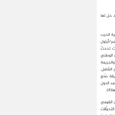
د حل لها
ية الحرب
 أكثر تعقيدًا، وباتت حياة الملايين مُهدَّدة بالصراعات. وقدَّمت هجمات 11 سبتمبر/أيلول
ات تحدثُ
 الوطني
والجريمة
 الشامل.
يقة صُنع
مد الدول
).
لأمن العالمي (Global Security). ويُعرَّف الأمن القومي
تحوُّلات