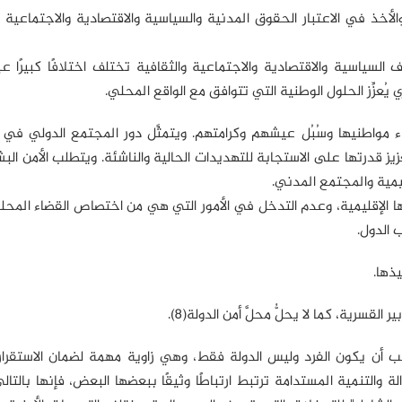
والأخذ في الاعتبار الحقوق المدنية والسياسية والاقتصادية والاجتماعية و
سياسية والاقتصادية والاجتماعية والثقافية تختلف اختلافًا كبيرًا عبر
يُعزِّز الحلول الوطنية التي تتوافق مع الواقع المحلي.
ء مواطنيها وسُبُل عيشهم وكرامتهم. ويتمثَّل دور المجتمع الدولي في
ز قدرتها على الاستجابة للتهديدات الحالية والناشئة. ويتطلب الأمن البشر
ليمية والمجتمع المدني.
تها الإقليمية، وعدم التدخل في الأمور التي هي من اختصاص القضاء المحل
 الدول.
ذها.
القسرية، كما لا يحلُّ محلَّ أمن الدولة(8).
يجب أن يكون الفرد وليس الدولة فقط، وهي زاوية مهمة لضمان الاستقرا
لة والتنمية المستدامة ترتبط ارتباطًا وثيقًا ببعضها البعض، فإنها بالتا