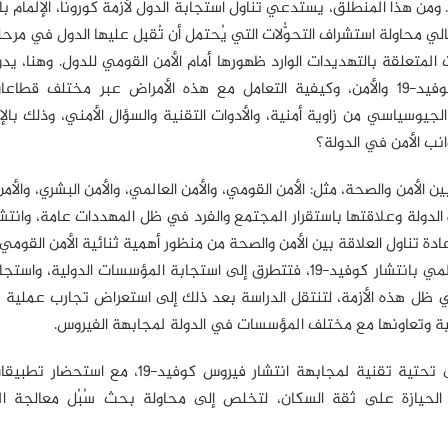
جابهته أمنيًّا. ومن هذا المنطلق، يستدعي تناول استجابة الدول لأزمة كورونا، الإلمام 
تالي محاولة استشراف التحوُّلات التي يُحتمل أن تُقبِل عليها الدول في مرحل
المتعلقة بالتهديدات الوارد ظهورها أمام الأمن القومي للدول. وهنا، يدو
البحثي لهذه الدراسة حول العلاقة بين انتشار فيروس كوفيد-19 والأمن، وكيفية التعامل مع هذه الأمراض عبر مختلف
لجيوسياسي من زاوية أمنية، والأدوات التقنية والسؤال الأمني، وذلك بال
 الأمن والصحة، مثل: الأمن القومي، والأمن العالمي، والأمن البشري، والأمن
ة الدولة وعلاقتها باستقرار المجتمع والفرد في ظل المهددات عامة، وانتشار
لى الأمن، والحاجة إلى إعادة تناول العلاقة بين الأمن والصحة من منظور أهمية ثنائية الأمن القو
ثم تنتقل الدراسة لمناقشة المعيار الجيوسياسي والتأثر العالمي بانتشار كوفيد-19، فتتطرق إلى استجابة المؤسسات الدول
 في ظل هذه الأزمة، لتنتقل الدراسة بعد ذلك إلى استعراض تجارب عملية 
أمنية وتعاونها مع مختلف المؤسسات في الدولة لمجابهة الفيروس.
أخيرًا، تُناقش الدراسة ما تمكَّنت الدول من تطويره من بنى تحتية تقنية لمجابهة انتشار فيروس 
 الحيازة على ثقة السكان، لتخلص إلى محاولة بحث سُبُل معالجة ا