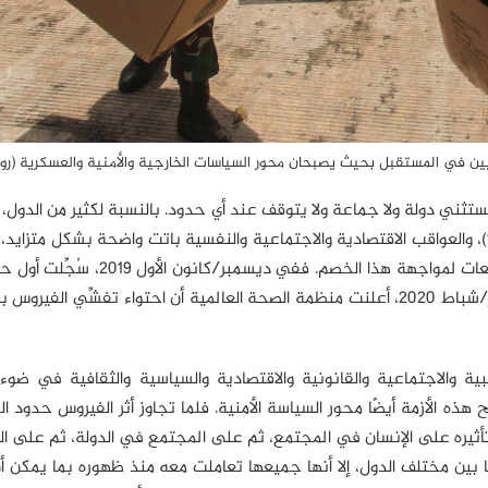
تثني دولة ولا جماعة ولا يتوقف عند أي حدود. بالنسبة لكثير من الدول، 
الصراع كأنه مشهد حرب، فأعداد "الضحايا" في تنامٍ مستمر(1)، والعواقب الاقتصادية والاجتماعية والنفسية باتت واضحة بشكل م
حالة عدم اليقين بين الأفراد، ولكن أيضًا تعزَّز تماسُك المجتمعات لمواجهة هذا الخصم. 
بفيروس كوفيد-19 في مدينة ووهان بالصين، وفي 21 فبراير/شباط 2020، أعلنت منظمة الصحة العالمية أن احتواء تفشِّي ال
ية والاجتماعية والقانونية والاقتصادية والسياسية والثقافية في ضوء
هذه الأزمة أيضًا محور السياسة الأمنية. فلما تجاوز أثر الفيروس حدود ال
ن تأثيره على الإنسان في المجتمع، ثم على المجتمع في الدولة، ثم على ا
 بين مختلف الدول، إلا أنها جميعها تعاملت معه منذ ظهوره بما يمكن أن