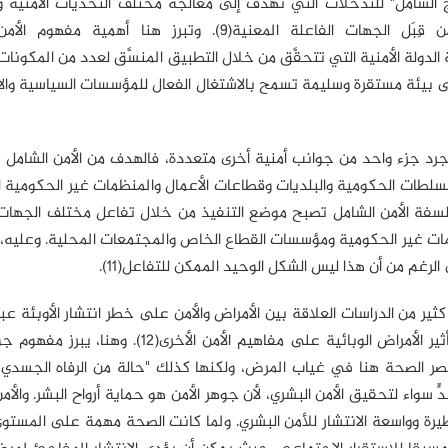
ج الشامل" للتدخلات التي تهدف إلى معالجة مختلف التحديات الأمنية و
والتحديات الاجتماعية والاقتصادية بطريقة متماسكة من قِبَل الجهات الفاعلة المعنية(9). وتبرز هنا أ
 النهائي لسياسة الدولة الأمنية التي تتحقَّق من خلال التطبيق المنسَّق لعدد من المكونا
ى بيئة مستقرة وسليمة تسمح بالاشتغال الفعال للمؤسسات السياسية وال
رد جزء واحد من جوانب أمنية أخرى متعددة، فالهدف من الأمن الشامل ه
لطات الحكومية والبلديات وقطاعات الأعمال والمنظمات غير الحكومية ا
سفة الأمن الشامل تصبح موضع التنفيذ من خلال تفاعل مختلف الجهات 
نظمات غير الحكومية ومؤسسات القطاع الخاص والمجتمعات المحلية. وعليه، 
لرغم من أن هذا ليس الشكل الوحيد الممكن للتفاعل(11).
كثير من الدراسات العلاقة بين الأمراض والأمن على خطر انتشار الأوبئة عبر
وأُعطِيَ الاهتمام بشكل متزايد لمسألة أكثر اتساعًا، وهي تأثير الأمراض الوبائية على مفاهيم الأمن ا
ُحصر الصحة هنا في غياب المرض، ولكنها كذلك "حالة من الرفاه الجسدي
 سواء لتحقيق الأمن البشري، لأن جوهر الأمن هو حماية أرواح البشر. والأ
يرة وواسعة الانتشار للأمن البشري. ولما كانت الصحة مهمة على المستوى