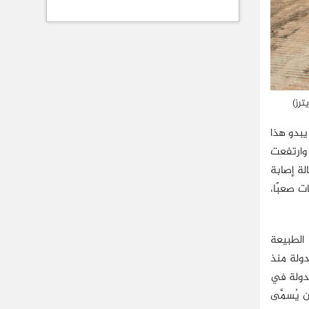
يبدو هذا
تزايد، وارتفعت
ففي ديسمبر/كانون الأول 2019، سُجِّلت أول حالة إصابة
فيروس بات صعبًا،
 الطبيعة
دولة منذ
لدولة في
 يُسمَّى