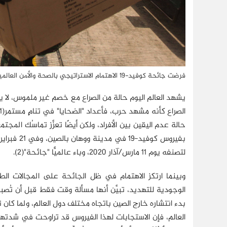
فرضت جائحة كوفيد-19 الاهتمام الاستراتيجي بالصحة والأمن العالميين في المستقبل بحيث يصبحان محور السياسات الخارجية والأمنية والعسكرية (رويترز)
يشهد العالم اليوم حالة من الصراع مع خصم غير ملموس، لا يس
لتصنفه يوم 11 مارس/آذار 2020، وباء عالميًّا "جائحة"(2).
وبينما ارتكز الاهتمام في ظل الجائحة على المجالات الطب
الوجودية للتهديد، تبيَّن أنها مسألة وقت فقط قبل أن تُصبح 
بدء انتشاره خارج الصين باتجاه مختلف دول العالم، ولما كا
العالم، فإن الاستجابات لهذا الفيروس قد تراوحت في شدتها