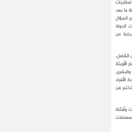
بالمقاربات
ة ما بعد
ر السؤال
 قطاعات الدولة
إجابة عن
 الشامل،
 الأوبئة
مي والبشري.
ية، واستجابة الأفراد
تختبر من
كوفيد-19، مع استحضار تطبيقات وأمثلة
لمعضلات