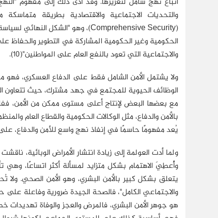
اتباع نهج شامل لتعزيزها. وقد أدى ذلك إلى مفهوم "النه
(Comprehensive Security)، وهو "الشكل
الحكومية وغير الحكومية المشاركة في التطوير والحفاظ عل
والاجتماعية التي تعود بالنفع العام على المواطنين"(10).
ولا يشتمل الأمن الشامل فقط على الدفاع العسكري، فهو مج
الوظائف الحيوية للمجتمع في جهد مشترك، حيث تتعاون الس
مع بعضها البعض لإنتاج أعلى مستوى ممكن من الأمن، ففل
بالأمن والدفاع، مثل الوكالات الحكومية والقطاع العام والم
يُعد مفهومًا حاسمًا في إنفاذ نهج واسع للأمن والدفاع، على ا
ولما أدت العولمة إلى زيادة انتشار الأمراض الوبائية، ناقشت 
يتعلق بشكل كبير بالأمن البشري، وهو الأمن الصحي. ولا ت
والاجتماعي الكامل"، فالصحة الجيدة ضرورية وفاعلة على حدٍّ
هو جوهر الأمن البشري، فالمرض والعجز والوفاة تهديدات خط