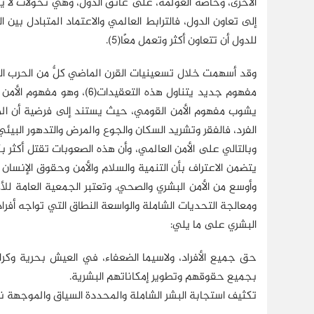
الأخرى، وخاصة العولمة، على عاتق الدول، وهي تحوُّلات لا ي
إلى تعاون الدول، فالترابط العالمي والاعتماد المتبادل بين ال
للدول أن تتعاون أكثر وتعمل معًا(5).
وقد أسهمت خلال تسعينيات القرن الماضي كلٌّ من الحرب البار
يشوب مفهوم الأمن القومي، حيث يستند إلى فرضية أن المف
الفرد، فالفقر وتشريد السكان والجوع والمرض والتدهور البي
وبالتالي على الأمن العالمي، وأن هذه الصعوبات تقتل أكثر بك
ومعالجة التحديات الشاملة والواسعة النطاق التي تواجه أف
البشري على ما يلي:
حق جميع الأفراد، ولاسيما الضعفاء، في العيش بحرية وكرام
بجميع حقوقهم وتطوير إمكاناتهم البشرية.
تكثيف استجابة البشر الشاملة والمحددة السياق والموجهة نحو