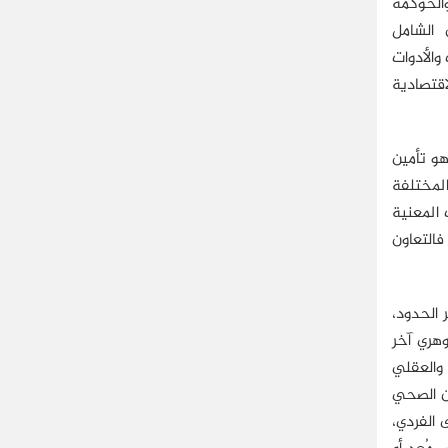
الحوكمة
همية مفهوم الأمن الشامل
ت والأدوات
اقتصادية
و تأمين
لمختلفة
المعنية
فالتعاون
 الحدود،
لأخرى(12). وهنا، يبرز مفهوم جوهري آخر
 والعقلي
من الصحي
 الفردي،