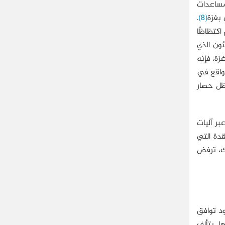
لمساعدات
 بغزة
(8)
.
اكتظاظًا
 مربعًا، يشكِّل اللاجئون الذي
في قطاع غزة، فإنه
لواقع في
 حصار
بر آليات
ة المعقدة التي
. لذلك، ترفض
وجود توافق
. يتألف