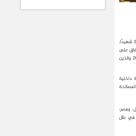
توقفت الحرب الإسرائيلية على قطاع غزة، في 21 مايو/أيار 2021، بعدما خلَّفت دمارًا واسعًا في المساكن والبنية التحتية وأكثر من 250 شهيدًا،
و الاتفاق على
الجهة التي ستتولى ملف الإعمار. يضاف إلى ذلك، الحاجة الماسَّة لتقديم مساعدات إغاثية لسكان القطاع المحاصرين منذ العام 2007 والذين
 داخلية
لمصالحة
، ومصر،
ر في ظل