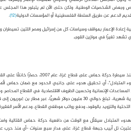
اص وبعض الشخصيات الوطنية. ولكن حتى الآن لم يتبلور هذا المجلس 
 تقديم الدعم عن طريق السلطة الفلسطينية أو المؤسسات الدولية
(12)
.
ملية إعادة الإعمار بمواقف وسياسات كل من إسرائيل ومصر اللتين تسيطران 
 تشهد تغيرًا في موازين القوى.
طبقت إسرائيل منذ سيطرة حركة حماس على قطاع غزة، عام 2007، حصارً
ة "الهدوء المتبادل"، أي تحقيق هدوء على جانبي الحدود مع ضمان حماس لأم
المساعدات الإنسانية وتحسين الظروف الاقتصادية في القطاع المحاصر. 
الإطار، نسَّقت إسرائيل منذ العام 2018، إدخال مساعدات قطرية شهرية، تبلغ حوالي 30 مليون دولار شهريًّا، عبر مطار ب
التحتية والتزويد بالوقود، ودفع رواتب موظفي القطاع، ودعم الأسر الفقيرة
دوء المتبادل سيقلِّل مع الوقت من دافعية حركة حماس القتالية واستع