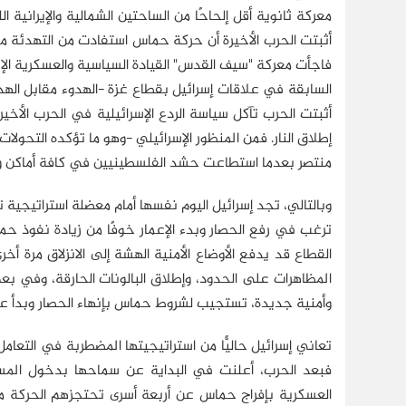
معركة ثانوية أقل إلحاحًا من الساحتين الشمالية والإيرانية الل
أثبتت الحرب الأخيرة أن حركة حماس استفادت من التهدئة من
فاجأت معركة "سيف القدس" القيادة السياسية والعسكرية ال
السابقة في علاقات إسرائيل بقطاع غزة -الهدوء مقابل الهد
أثبتت الحرب تآكل سياسة الردع الإسرائيلية في الحرب الأخ
إطلاق النار. فمن المنظور الإسرائيلي -وهو ما تؤكده التحو
منتصر بعدما استطاعت حشد الفلسطينيين في كافة أماكن وجودهم، بمن ف
وبالتالي، تجد إسرائيل اليوم نفسها أمام معضلة استراتيجية 
ترغب في رفع الحصار وبدء الإعمار خوفًا من زيادة نفوذ حم
القطاع قد يدفع الأوضاع الأمنية الهشة إلى الانزلاق مر
المظاهرات على الحدود، وإطلاق البالونات الحارقة، وفي بع
وأمنية جديدة، تستجيب لشروط حماس بإنهاء الحصار وبدأ عمل
تعاني إسرائيل حاليًّا من استراتيجيتها المضطربة في التع
فبعد الحرب، أعلنت في البداية عن سماحها بدخول المساعد
العسكرية بإفراج حماس عن أربعة أسرى تحتجزهم الحركة م