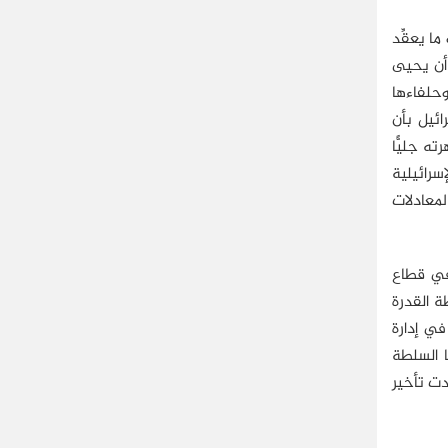
و ما يعقِّد
 أن يحيى
 وحلفاءها
ئيل بأن
 وهو ما أظهرته جليًّا
سرائيلية
لمعادلات
 في قطاع
 الأمنية على القطاع، عام 2007، فقدت السلطة القدرة
ي إدارة
 السلطة
عام 2014، لدعم ميزانيتها وتعمدت تأخير