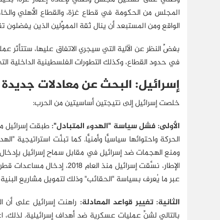
المجلس من الحكومة في قطاع غزة، والقطاع الأهلي والخ
الواقع ومن المستبعد أن ينال ثقة المموِّلين الذين يفضلون
بغضِّ النظر عن الآلية التي سيجري الاتفاق عليها، ستتأثر ع
في حدود القطاع، وكذلك التطورات الفلسطينية الداخلية التي
إسرائيل: البحث عن معادلات جديدة
خلصت إسرائيل إلى نتيجتين أساسيتين من الحرب:
الأولى: فشل سياسة "الهدوء المتبادل":
الحركة واحتوائها سياسيًّا وأمنيًّا. كما تبنَّت استراتيجي
ومنع الهجمات ضد إسرائيل في مقابل سماح إسرائيل بإدخال 
عبر ما يُعرف بسياسة "الحقائب" وذلك لتمويل مشاريع البنية 
الثانية: تغيير قواعد المعادلة:
راهنت إسرائيل على أن اله