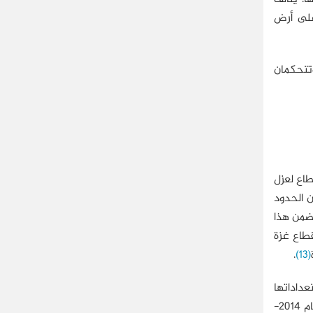
على أرض
وتتحكمان
ا خانقًا على القطاع لعزل
ن الحدود
وضمن هذا
ن غوريون إلى قطاع غزة
.
(13)
داداتها
بالتالي لشنِّ عمليات عسكرية ضد أهداف إسرائيلية. لذلك، اعتبرت تل أبيب جبهة قطاع غزة، على مدار سبع سنوات -أي منذ حرب عام 2014-