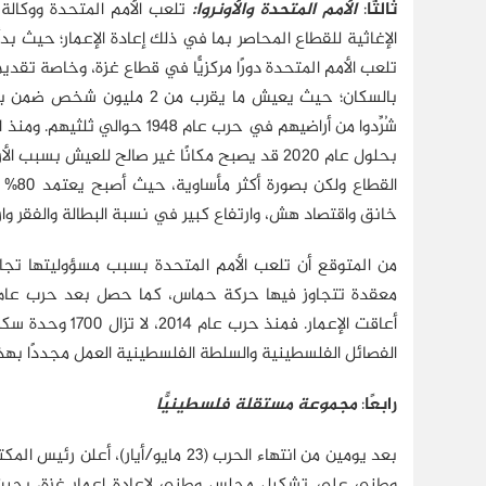
ثالثًا
:
الأمم المتحدة والأونروا:
تلعب الأمم المتحدة ووكالة 
الإغاثية للقطاع المحاصر بما في ذلك إعادة الإعمار؛ حيث بدأت
تلعب الأمم المتحدة دورًا مركزيًّا في قطاع غزة، وخاصة تقديم 
بحلول عام 2020 قد يصبح مكانًا غير صالح للعيش بسبب الأزمات الإنسانية المتراكمة وضعف البنية التحتية
القطاع ولكن بصورة أكثر مأساوية، حيث أصبح يعتمد 80% (1.8 مليون نسمة) من سكان القطاع على المساعدات الإغاثية
خانق واقتصاد هش، وارتفاع كبير في نسبة البطالة والفقر وارتفا
من المتوقع أن تلعب الأمم المتحدة بسبب مسؤوليتها تجاه ا
أعاقت الإعمار. 
الفصائل الفلسطينية والسلطة الفلسطينية العمل مجددًا بهذه 
رابعًا
:
مجموعة مستقلة فلسطينيًّا
بعد يومين من انتهاء الحرب (23 ما
وطني على تشكيل مجلس وطني لإعادة إعمار غزة، بحيث ي