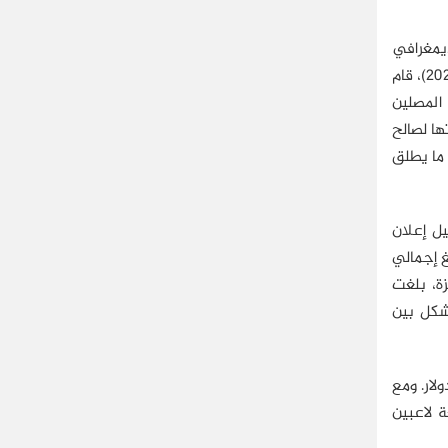
الواقع الديمغرافي
. فمع انطلاق اليوم الأول من رمضان (13 أبريل/نيسان 2021)، قام
المصلين
ها لصالح
ما يطلق
يل إعلان
بلغ إجمالي
غزة، بلغت
كل كامل، و50 ألف وحدة سكنية بشكل بين
 غزة كان أبرزها تعهد قطر ومصر بتخصيص كل منهما 500 مليون دولار. ومع
ة لاعبين