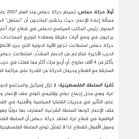
أولًا
:
حركة حماس:
تسيطر
مسألة إعادة الإعمار؛ حيث يخشى المانحون أن "تستغل" الح
السنوار، رئيس المكتب السياسي لحماس في قطاع غزة، أعلن أن ا
يرغبون في وضع آليات دقيقة ومعقدة لتوزيع المساعدات، ت
الحرب الأخيرة. فبالرغم من الحصار المشدَّد، استطاعت حماس
بأكثر من 4 آلاف صاروخ، أي أربع مرات أكثر مما فعلت في حرب الخمسين يومًا في عام 2014
السابقة مع القطاع وحرمان الحركة من القدرة على مراكمة ال
ثانيًا
:
السلطة الفلسطينية:
لا تزال إسرائيل والمجتمع الدو
على التأثير في مجريات القضايا السياسية والأمنية في ا
ملف الإعمار كونها السلطة الشرعية المعترف بها دوليًّا
وصول الأموال للقطاع، لذا لا تفضِّل تولي السلطة الفلسطينية