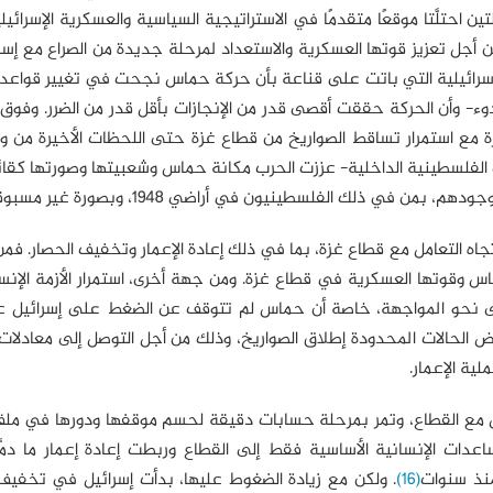
تين احتلَّتا موقعًا متقدمًا في الاستراتيجية السياسية والعسكرية الإسرائيل
 أجل تعزيز قوتها العسكرية والاستعداد لمرحلة جديدة من الصراع مع إسر
إسرائيلية التي باتت على قناعة بأن حركة حماس نجحت في تغيير قواعد 
وء- وأن الحركة حققت أقصى قدر من الإنجازات بأقل قدر من الضرر. وفوق
يرة مع استمرار تساقط الصواريخ من قطاع غزة حتى اللحظات الأخيرة من
لات الفلسطينية الداخلية- عززت الحرب مكانة حماس وشعبيتها وصورتها كق
ي ذلك الفلسطينيون في أراضي 1948، وبصورة غير مسبوقة
تجاه التعامل مع قطاع غزة، بما في ذلك إعادة الإعمار وتخفيف الحصار. فمن
اس وقوتها العسكرية في قطاع غزة. ومن جهة أخرى، استمرار الأزمة الإن
ة أخرى نحو المواجهة، خاصة أن حماس لم تتوقف عن الضغط على إسرائيل 
ض الحالات المحدودة إطلاق الصواريخ، وذلك من أجل التوصل إلى معادلا
ية الإعمار.
امل مع القطاع، وتمر بمرحلة حسابات دقيقة لحسم موقفها ودورها في ملف 
ات الإنسانية الأساسية فقط إلى القطاع وربطت إعادة إعمار ما دمَّرت
نذ سنوات
(16)
. ولكن مع زيادة الضغوط عليها، بدأت إسرائيل في تخفيف