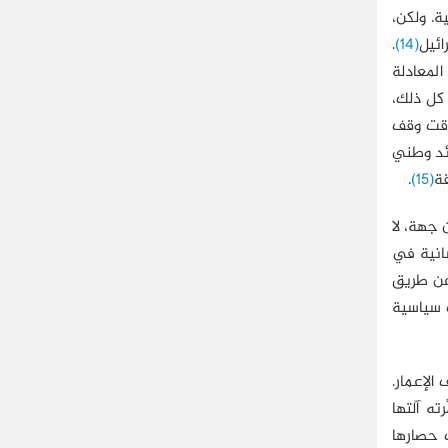
ية. ولكن،
ائيل
(14)
.
المعادلة
 كل ذلك،
 وقت وقف
ائد وطني
.
(15)
 جهة، لا
سانية في
عن طريق
ت سياسية
الإعمار.
ه آلتها
 حصارها