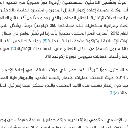
غوث وتشغيل اللاجئين الفلسطينين (أونروا) دورًا محوريًّا في تقديم ا
 الوكالة بعملية إعادة إعمار المنازل المدمرة والمتضررة الخاصة باللاجئين
المساعدات الإغاثية للقطاع المحاصر والذي يعد واحدًا من أكثر بقاع العالم 
بالسكان؛ حيث يعيش ما يقرب من 2 مليون شخص ضمن بقعة جغرافية مستطيلة تبلغ مساحتها 360 كيلومترًا
شُرِّدوا من أراضيهم في حرب عام 1948 حوالي ثلثيهم. ومنذ العام 2012، أصدرت الأمم المتحدة تحذيرًا بأنه إذا لم يُغيَّر الواقع 
(9)
. ومنذ ذلك الحين، تغير ا
(10)
في ظل
ع أعداد الإصابات بفيروس كورونا (كوفيد 19).
للاجئين، دورًا شريكًا -كما حصل في مرات سابقة- في إعادة الإعمار ع
معقدة تتجاوز فيها حركة حماس، كما حصل بعد حرب عام 2014؛ حيث اتسمت عمليات الإعمار بالبطء الشديد والبيروقراطي
فمنذ حرب عام 2014، لا تزال 1700 وحدة سكنية دون إعمار بسبب هذه الآلية المعقدة والتي تتحكم فيها إسرائيل
الآلية
(11)
.
يو/أيار)، أعلن رئيس المكتب الإعلامي الحكومي بغزة (تديره حركة حماس)، سلامة معروف، عن 
كون المجلس المدخل الرسمي والدولي لعمليات الإعمار ويشرف عليها