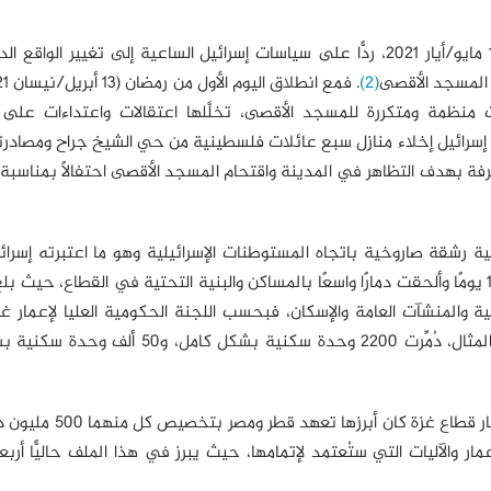
أطلقت حماس معركة "سيف القدس"، كما تسميها، في 10 مايو/أيار 2021، ردًّا على سياسات إسرائيل الساعية إلى تغيير 
 المسجد الأقصى
(2)
ت منظمة ومتكررة للمسجد الأقصى، تخلَّلها اعتقالات واعتداءات على 
إسرائيل إخلاء منازل سبع عائلات فلسطينية من حي الشيخ جراح ومصادرت
 بهدف التظاهر في المدينة واقتحام المسجد الأقصى احتفالًا بمناسبة 
 رشقة صاروخية باتجاه المستوطنات الإسرائيلية وهو ما اعتبرته إسرائ
. استمرت الحرب 11 يومًا وألحقت دمارًا واسعًا بالمساكن والبنية التحتية في القطاع، حيث 
ية التحتية والمنشآت العامة والإسكان، فبحسب اللجنة الحكومية العليا لإعمار 
الخسائر 292 مليون دولار. وفي قطاع الإسكان، على سبيل المثال، دُمِّرت 2200 وحدة سكنية بش
تعهدت مجموعة من الدول بتقديم الدعم المالي لإعادة إعمار قطاع
ار والآليات التي ستُعتمد لإتمامها، حيث يبرز في هذا الملف حاليًّا أربع