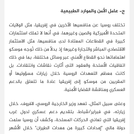
ج- عامل الأمن والموارد الطبيعية
تختلف روسيا عن منافسيها الآخرين في إفريقيا، مثل الولايات
المتحدة الأميركية والصين وغيرهما، في أنها لا تملك استثمارات
كبيرة في القطاعات المعتادة لدى منافسيها، مثل الاستثمار
الاقتصادي المباشر والتجارة وغيرها؛ إذ بدلًا من ذلك تُوجه موسكو
اهتماماتها نحو القطاع الأمني عبر وسائل مختلفة، بما في ذلك
اتفاقيات الأسلحة والعقود التى أثارت نقاشات وانتقادات. بل
كانت معظم التعهدات الروسية خلال زيارات مسؤوليها أو
المقربين من موسكو إلى إفريقيا عادة ما تتعلق بالدعم
العسكري ومناقشة القضايا الأمنية.
وعلى سبيل المثال، تعهد وزير الخارجية الروسي، لافروف، خلال
زيارته، في فبراير/شباط، بتقديم دعم عسكري لدول غرب
إفريقيا التي تعاني الحركات المسلحة، وكشف أن روسيا سلمت
دولة مالي "إمدادات كبيرة من معدات الطيران" خلال الأشهر