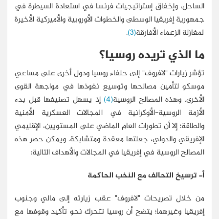
الساحل، وإخفاق إستراتيجيات فرنسا في استعادة السيطرة في
جمهورية إفريقيا الوسطى والخطوات الأوروبية والأميركية الأخيرة
لمغازلة الزعماء الأفارقة
(3)
.
ما الذي تريده روسيا؟
تؤشر زيارات "لافروف" إلى حلفاء روسيا ودول أخرى على مساعي
موسكو لتأمين مصالحها وتوسيع نفوذها في مواجهة القوى
الأخرى. وهذه المصالح الروسية
(4)
إذ يسهل تصنيفها قبل بدء
الأزمة الروسية-الأوكرانية في المجالات العسكرية الأمنية
والطاقة؛ إلا أن تطورات العام الماضي على المستويين، الإقليمي
الإفريقي والدولي، جعلتها معقدة ومتشابكة. ويمكن حصر هذه
المصالح الروسية في إفريقيا في المجالات والأهداف التالية:
أ- ترسيخ التحالف مع النخب الحاكمة
من خلال تصريحات "لافروف" عقب زيارته إلى مالي وجنوب
إفريقيا وغيرهما؛ يتضح أن روسيا تتحرك نحو تأكيد وقوفها مع