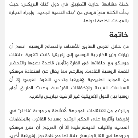
خطة مشابهة جارية التطبيق في دول كتلة البريكس؛ حيث
بدأت الكتلة منحَ قروض من "بنك التنمية الجديد" وإجراء التجارة
بالعملات الخاصة لدولها.
خاتمة
من خلال العرض السابق للأهداف والمصالح الروسية، اتضح أن
زيارات وزير الخارجية الروسي إلى إفريقيا كانت لتقوية علاقات
موسكو مع حلفائها في القارة وتأمين قاعدة دعمها والتحضير
للقمة الروسية القادمة. وبالرغم مما يقال عن استفادة موسكو
من الموارد الطبيعية لإفريقيا وتحدي النفوذ الغربي؛ إلا أن
السياسات الغربية والإخفاقات الفرنسية مهدت الطريق أمام
روسيا بين الدول الإفريقية غير الراضية بباريس والغرب.
وبالرغم من الانتقادات الموجهة لأنشطة مجموعة "فاغنر" في
إفريقيا وآثارها على الحكم الرشيد وسيادة القانون والمنظمات
المدنية والآليات الديمقراطية؛ إلا أن المرجح أن تعزز موسكو
وجودها في القارة وترسخ علاقاتها مع قادة دول إفريقية أخرى.