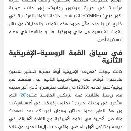
الأمني للحكومات المضيفة والمجاورة. وهناك محطات بحرية
فرنسية في جزيرة ريونيون ومايوت، إلى جانب عملية
"كوريمبي" (CORYMBE) شبه الدائمة للقوات الفرنسية في
خليج غينيا. وقد مكَّن وجود هذه القواعد والعمليات من نقل
القوات الفرنسية من مالي وبوركينا فاسو ونشرها في مهام
عسكرية أخرى.
في سياق القمة الروسية-الإفريقية
الثانية
كانت جولات "لافروف" الإفريقية أيضًا بمنزلة تحضير لقمتين
قادمتين: الأولى: قمة روسيا-إفريقيا الثانية التي ستُعقد في
يوليو/تموز القادم (2023) في سانت بطرسبرغ، ثاني أكبر مدينة
في روسيا، والثانية: قمة البريكس الخامسة عشرة
(26)
التي
ستُجرى في مدينة "ديربان" بجنوب إفريقيا، في أغسطس/آب
من هذا العام. وهما حدثان مهمان لموسكو بعد تعهدات
واشنطن الأخيرة في القمة الأميركية مع القادة الأفارقة، في
ديسمبر/كانون الأول الماضي، والتي دعت إليها العديد من قادة