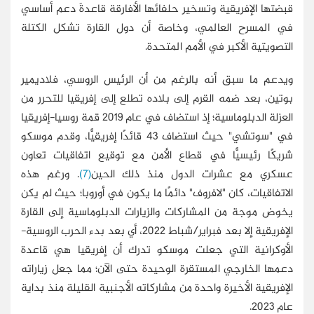
قبضتها الإفريقية وتسخير حلفائها الأفارقة قاعدةَ دعم أساسي
في المسرح العالمي، وخاصة أن دول القارة تشكل الكتلة
التصويتية الأكبر في الأمم المتحدة.
ويدعم ما سبق أنه بالرغم من أن الرئيس الروسي، فلاديمير
بوتين، بعد ضمه القرم إلى بلاده تطلع إلى إفريقيا للتحرر من
العزلة الدبلوماسية؛ إذ استضاف في عام 2019 قمة روسيا-إفريقيا
في "سوتشي" حيث استضاف 43 قائدًا إفريقيًّا، وقدم موسكو
شريكًا رئيسيًّا في قطاع الأمن مع توقيع اتفاقيات تعاون
عسكري مع عشرات الدول منذ ذلك الحين
(7)
. ورغم هذه
الاتفاقيات، كان "لافروف" دائمًا ما يكون في أوروبا؛ حيث لم يكن
يخوض موجة من المشاركات والزيارات الدبلوماسية إلى القارة
الإفريقية إلا بعد فبراير/شباط 2022، أي بعد بدء الحرب الروسية-
الأوكرانية التي جعلت موسكو تدرك أن إفريقيا هي قاعدة
دعمها الخارجي المستقرة الوحيدة حتى الآن؛ مما جعل زياراته
الإفريقية الأخيرة واحدة من مشاركاته الأجنبية القليلة منذ بداية
عام 2023.