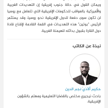
ويمكن القول في حالة جنوب إفريقيا: إن التهديدات الغربية
والأميركية بالعواقب للحكومات الإفريقية التي تتعامل مع روسيا
لن تكون سوى دفعة للدول الإفريقية نحو روسيا، وقد يستثمر
الرئيس "بوتين" هذه التهديدات في القمة القادمة لإقناع قادة
دول القارة بقبول بدائله للهيمنة الغربية.
نبذة عن الكاتب
حكيم أَلَادَيْ نجم الدين
باحث نيجيري مختص بالقضايا التعليمية ومهتم بالشؤون
الإفريقية.