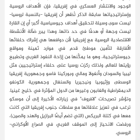
الوجود والانتشار العسكري في إفريقيا، فإن الأهداف الروسية
وإستراتيجياتها سابقة الذكر تُظهر أن إفريقيا -بالنسبة لروسيا-
ليست سوى وسيلة لتحقيق أهداف جيوسياسية أكبر؛ أي إن القارة
ليست وجهة أو هدفًا في حد ذاتها. وهذا يبرر ضآلة الأنشطة
الاقتصادية الروسية مع إفريقيا لأن دوافعها هي إشراك حلفائها
الأفارقة لتأمين موطئ قدم في موارد ثمينة ومواقع
جيوستراتيجية، وهو ما يمكِّنها من إزاحة النفوذ الغربي وتطبيع
رؤيتها للعالم. ولذلك ركزت روسيا على حلفاء إستراتيجيين مثل
ليبيا والسودان وأنغولا ومالي وبوركينا فاسو وجمهورية إفريقيا
الوسطى وإثيوبيا ونيجيريا والسنغال وجمهورية الكونغو
الديمقراطية والغابون وغيرها من الدول المؤثرة في خليج غينيا.
وتؤشر تصريحات "لافروف" في زياراته الأخيرة إلى أن موسكو
ترغب في تعزيز علاقاتها مع سلطات جنوب إفريقيا التي كانت
معها في كتلة البريكس (التي تضم أيضًا البرازيل والهند والصين)،
ورفضت الانحياز إلى الموقف الغربي في الصراع الأوكراني-
الروسي.