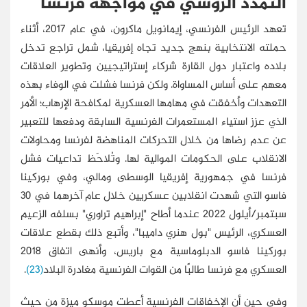
التمدد الروسي في مواجهة فرنسا
تعهد الرئيس الفرنسي، إيمانويل ماكرون، في عام 2017، أثناء
حملته الانتخابية بنهج جديد تجاه إفريقيا، شمل تراجع تدخل
بلاده واعتبار دول القارة شركاء إستراتيجيين وتطوير العلاقات
معهم على أساس المساواة. ولكن فرنسا فشلت في الوفاء بهذه
التعهدات وأخفقت في مهامها العسكرية لمكافحة الإرهاب؛ الأمر
الذي عزز استياء المستعمرات الفرنسية السابقة ودفعها للتعبير
عن عدم رضاها من خلال التحركات المناهضة لفرنسا ومحاولات
الانقلاب على الحكومات الموالية لها. وتُلاحَظ تداعيات فشل
فرنسا في جمهورية إفريقيا الوسطى ومالي، وفي بوركينا
فاسو التي شهدت انقلابين عسكريين خلال عام آخرهما في 30
سبتمبر/أيلول 2022 عندما أطاح "إبراهيم تراوري" بسلفه الزعيم
العسكري، الرئيس "بول هنري داميبا"، وأتبع ذلك بقطع علاقات
بوركينا فاسو الدبلوماسية مع باريس، وأنهى اتفاق 2018
العسكري مع فرنسا طالبًا من القوات الفرنسية مغادرة البلاد
(23)
.
وفي حين أن الإخفاقات الفرنسية أعطت موسكو ميزة من حيث