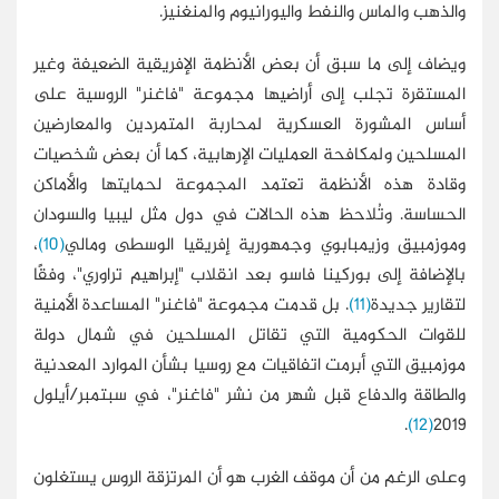
والذهب والماس والنفط واليورانيوم والمنغنيز.
ويضاف إلى ما سبق أن بعض الأنظمة الإفريقية الضعيفة وغير
المستقرة تجلب إلى أراضيها مجموعة "فاغنر" الروسية على
أساس المشورة العسكرية لمحاربة المتمردين والمعارضين
المسلحين ولمكافحة العمليات الإرهابية، كما أن بعض شخصيات
وقادة هذه الأنظمة تعتمد المجموعة لحمايتها والأماكن
الحساسة. وتُلاحظ هذه الحالات في دول مثل ليبيا والسودان
وموزمبيق وزيمبابوي وجمهورية إفريقيا الوسطى ومالي
(10)
،
بالإضافة إلى بوركينا فاسو بعد انقلاب "إبراهيم تراوري"، وفقًا
لتقارير جديدة
(11)
. بل قدمت مجموعة "فاغنر" المساعدة الأمنية
للقوات الحكومية التي تقاتل المسلحين في شمال دولة
موزمبيق التي أبرمت اتفاقيات مع روسيا بشأن الموارد المعدنية
والطاقة والدفاع قبل شهر من نشر "فاغنر"، في سبتمبر/أيلول
.
(12)
2019
وعلى الرغم من أن موقف الغرب هو أن المرتزقة الروس يستغلون