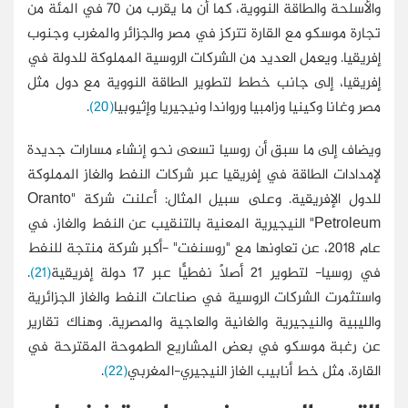
والأسلحة والطاقة النووية، كما أن ما يقرب من 70 في المئة من
تجارة موسكو مع القارة تتركز في مصر والجزائر والمغرب وجنوب
إفريقيا. ويعمل العديد من الشركات الروسية المملوكة للدولة في
إفريقيا، إلى جانب خطط لتطوير الطاقة النووية مع دول مثل
مصر وغانا وكينيا وزامبيا ورواندا ونيجيريا وإثيوبيا
(20)
.
ويضاف إلى ما سبق أن روسيا تسعى نحو إنشاء مسارات جديدة
لإمدادات الطاقة في إفريقيا عبر شركات النفط والغاز المملوكة
للدول الإفريقية. وعلى سبيل المثال: أعلنت شركة "Oranto
Petroleum" النيجيرية المعنية بالتنقيب عن النفط والغاز، في
عام 2018، عن تعاونها مع "روسنفت" -أكبر شركة منتجة للنفط
في روسيا- لتطوير 21 أصلًا نفطيًّا عبر 17 دولة إفريقية
(21)
.
واستثمرت الشركات الروسية في صناعات النفط والغاز الجزائرية
والليبية والنيجيرية والغانية والعاجية والمصرية. وهناك تقارير
عن رغبة موسكو في بعض المشاريع الطموحة المقترحة في
القارة، مثل خط أنابيب الغاز النيجيري-المغربي
(22)
.