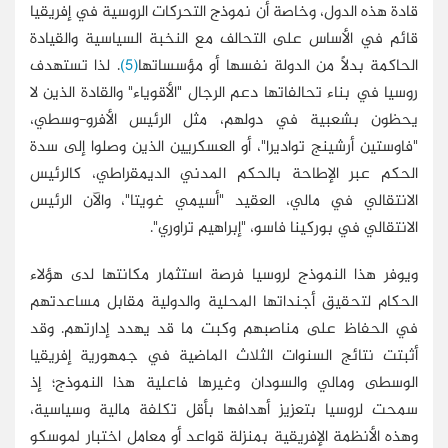
قادة هذه الدول، وخاصة أن نموذج التحركات الروسية في إفريقيا
قائم في الأساس على التحالف مع النخبة السياسية والقيادة
الحاكمة بدلًا من الدولة نفسها أو مؤسساتها
(5)
. لذا تستهدف
روسيا في بناء تحالفاتها دعم الرجال "الأقوياء" والقادة الذين لا
يحظون بشعبية في دولهم، مثل الرئيس الأفرو-وسطي،
"فاوستين أرشينج تواديرا"، أو العسكريين الذين وصلوا إلى سدة
الحكم عبر الإطاحة بالحكم المدني الديمقراطي، كالرئيس
الانتقالي في مالي، العقيد "أسيمي غويتا"، والآن الرئيس
الانتقالي في بوركينا فاسو، "إبراهيم تراوري".
ويوفر هذا النموذج لروسيا فرصة استثمار مكانتها لدى هؤلاء
الحكام لتحقيق أجنداتها المحلية والدولية مقابل مساعدتهم
في الحفاظ على مناصبهم وكبت ما قد يهدد إدارتهم. وقد
أثبتت نتائج السنوات الثلاث الماضية في جمهورية إفريقيا
الوسطى ومالي والسودان وغيرها فاعلية هذا النموذج؛ إذ
سمحت لروسيا بتعزيز أهدافها بأقل تكلفة مالية وسياسية،
وهذه الأنظمة الإفريقية بمنزلة قواعد أو معامل اختبار لموسكو