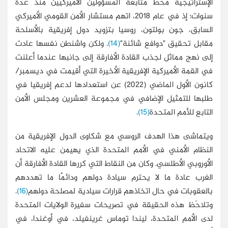
الإستراتيجية محط متابعة المسؤولين الأميركيين منذ عدة
سنوات؛ إذ في عام 2018، اتهم مستشار الأمن القومي الأميركي
السابق، جون بولتون، روسيا بتزويد دول إفريقية بالأسلحة
مقابل تحقيق "دوافع شائنة"
(14)
. ولكن واشنطن نفسها عادت
إلى نهج مماثل لجذب القادة الأفارقة إلى جانبها عندما أعلنت
في القمة الأميركية الإفريقية الأخيرة التي أقيمت في ديسمبر/
كانون الأول الماضي (2022) عن استعدادها لدعم إفريقيا في
طلبها للتمثيل الإضافي في مجموعة العشرين ومجلس الأمن
التابع للأمم المتحدة
(15)
.
ويتماشى هذا الهدف الروسي مع شكاوى الدول الإفريقية من
النظام الأمني في الأمم المتحدة الذي يهيمن عليه الاتحاد
الأوروبي الأطلسي. وكان من النقاط التي كررها القادة الأفارقة أن
الغرب عادة ما لا يحترم سيادة دولهم ودائمًا ما تهددهم
بالعقوبات في حال اتخاذهم قرارات سيادية لمصلحة دولهم
(16)
.
وتلاحَظ هذه الحقيقة في تصريحات سفيرة الولايات المتحدة
لدى الأمم المتحدة، ليندا توماس غرينفيلد، في أوغندا، في