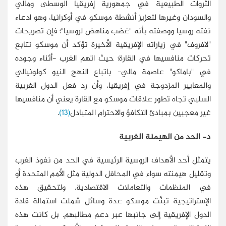
الثروات الطبيعية في جمهورية إفريقيا الوسطى ومالي
والسودان وغيرها لتعزيز أنشطة موسكو في أوكرانيا، وهو ادعاء
نفته روسيا ووصفته بأنه "غضب مناهض لروسيا"؛ فإن تصريحات
"لافروف" في زياراته الإفريقية الأخيرة تؤكد أن موسكو تتابع
تحركات منافسيها في القارة؛ حيث اتهم الغرب -أثناء وجوده
في "باماكو" عاصمة مالي- باتباع النهج النيو كولونيالي
والمعايير المزدوجة في إفريقيا، وأن رد فعل الدول الغربية
السلبي تجاه تطور علاقات موسكو مع القارة يعني أن منافسيها
غير معجبين بمبادئ التكافؤ والاحترام المتبادل
(13)
.
د- الحد من الهيمنة الغربية
يتمثل أحد الأهداف الروسية الرئيسية في الحد من نفوذ الغرب
وتقليل هيمنته سواء في المحافل الدولية مثل الأمم المتحدة أو
في المنظمات والتعاملات الاقتصادية. ولتحقيق هذه
الإستراتيجية تبنَّت موسكو عدة وسائل شملت استمالة قادة
الدول الإفريقية إلى جانبها عبر دعم مطالبهم. بل كانت هذه