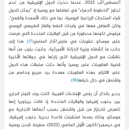
أغسطس/آب 2022، عندما حذرت الدول الإفريقية من عدم
تجاوز "الخطوط الحمراء" في تعاملها مع روسيا؛ إذ "يمكن للدول
شراء المنتجات الزراعية الروسية، بما في ذلك الأسمدة والقمح"،
ولكن التعامل معها في واردات النفط والغاز الطبيعي الروسي
مرفوض لكونها محظورة من قبل الولايات المتحدة التي فرضت
على موسكو عقوبات في مارس/آذار الماضي
(17)
. هذا إلى
جانب ما كشفته وزيرة الخزانة الأميركية، جانيت يلين، من أنها
ناقشت مع الدول الإفريقية التي زارتها في جولاتها الأخيرة
قضية العقوبات على روسيا، وأنها حثت سلطات هذه الدول
على الالتزام بهذه العقوبات مهددة برد سريع وحاسم من
واشنطن في حال خرقها
(18)
.
جدير بالذكر أن رفض الإملاءات الغربية كانت وراء التوتر الجاري
بين جنوب إفريقيا والولايات المتحدة؛ إذ قالت بريتوريا إنها
تتعرض للابتزاز من قبل واشنطن بسبب أعمالها التجارية مع
موسكو، وذلك بعدما استقبلت قاعدة بحرية جنوب إفريقية،
في ديسمبر/كانون الأول الماضي (2022)، سفينة شحن روسية