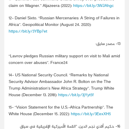
claim on Wagner.” Aljazeera (2022):
https://bit.ly/3WJAhgc
12-
Daniel Sixto. “Russian Mercenaries: A String of Failures in
Africa”. Geopolitical Monitor (August 24، 2020):
https://bit.ly/3YBp7et
13-
مصدر سابق:
“Lavrov pledges Russian military support on visit to Mali amid
concern over abuses”. France24
14-
US National Security Council. “Remarks by National
Security Advisor Ambassador John R. Bolton on the The
Trump Administration’s New Africa Strategy”. Trump White
House (December 13، 2018):
https://bit.ly/3jYyt5f
15-
“Vision Statement for the U.S.-Africa Partnership”. The
White House (December 15، 2022):
https://bit.ly/3EexXH5
16-
حكيم ألادي نجم الدين، "القمة الأميركية الإفريقية في سياق