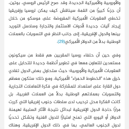
والأوروبية والأميركية الجديدة. وقد صرح الرئيس الروسي، بوتين،
أن جزءًا كبيرًا من القمة سيناقش كيف يمكن لروسيا وإفريقيا
تخطي العقوبات الأميركية المفروضة على موسكو من خلال
إيجاد آليات جديدة لأدوات الاستثمار والتجارة وسلاسل التوريد
بينها والدول الإفريقية، إلى جانب النظر في التسويات بالعملات
الوطنية بدلًا من الدولار الأميركي
(29)
.
وفي حين أن حلفاء روسيا المقربين هم فقط من سيكونون
مستعدين للتعاون معها في تطوير أنظمة جديدة للتحايل على
العقوبات الأميركية والأوروبية؛ حيث ستحاول بعض الدول تفادي
خرق هذه "الخطوط الحمراء" الأميركية. ومع ذلك؛ ستكون معظم
دول القارة على استعداد للمشاركة في فكرة التعاملات التجارية
والتسويات بعملاتهم الوطنية بدلًا من العملات الغربية، بل
كانت الفكرة محل ترحيب لدى سلطات جنوب إفريقيا التي كررت
مرارًا حاجة الدول الإفريقية لبدائل نتيجة الآثار السلبية لهيمنة
الدولار أو اليورو التي تمنح امتيازًا للدول الغنية وتشكل تحديًا
لدول الجنوب العالمي، بما في ذلك الدول الإفريقية. وهناك