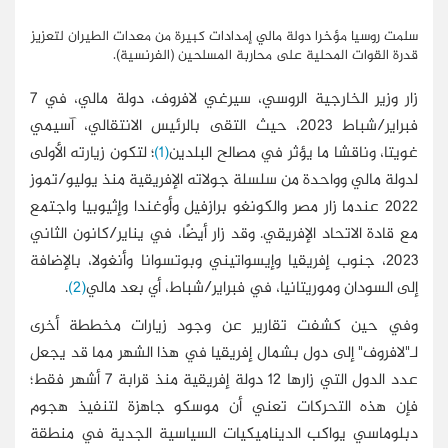
سلمت روسيا مؤخرا دولة مالي إمدادات كبيرة من معدات الطيران لتعزيز
قدرة القوات المحلية على محاربة المسلحين (الفرنسية).
زار وزير الخارجية الروسي، سيرغي لافروف، دولة مالي، في 7
فبراير/شباط 2023، حيث التقى بالرئيس الانتقالي، آسيمي
غويتا، وناقشا ما يؤثر في مصالح البلدين
(1)
؛ لتكون زيارته الأولى
لدولة مالي وواحدة من سلسلة جولاته الإفريقية منذ يوليو/تموز
2022 عندما زار مصر والكونغو برازفيل وأوغندا وإثيوبيا واجتمع
مع قادة الاتحاد الإفريقي. وقد زار أيضًا، في يناير/كانون الثاني
2023، جنوب إفريقيا وإيسواتيني وبوتسوانا وأنغولا، بالإضافة
إلى السودان وموريتانيا، في فبراير/شباط، أي بعد مالي
(2)
.
وفي حين كشفت تقارير عن وجود زيارات مخططة أخرى
لـ"لافروف" إلى دول بشمال إفريقيا في هذا الشهر مما قد يجعل
عدد الدول التي زارها 12 دولة إفريقية منذ قرابة 7 أشهر فقط؛
فإن هذه التحركات تعني أن موسكو جاهزة لتنفيذ هجوم
دبلوماسي يواكب الديناميكيات السياسية الجدية في منطقة