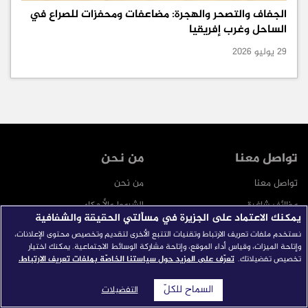
الجفاف والتصحر والهجرة: مضاعفات ومحفزات للصراع في
الساحل وغرب إفريقيا
29 يوليو 2026
تواصل معنا
من نحن
تواصل معنا
من نحن
وظائف شاغرة
الشروط والأحكام
يمكنك الاعتماد على الجزيرة في مسألتي الحقيقة والشفافية
ترددات البث
سياسة الخصوصية
نستخدم ملفات تعريف الارتباط وتقنيات التتبع الأخرى لتقديم وتخصيص محتوى الإعلانات،
وإتاحة الميزات، وقياس أداء الموقع، وإتاحة مشاركة الوسائط الاجتماعية. يمكنك اختيار
النشرة الإخبارية
سياسة ملفات تعريف الارتباط
تخصيص تفضيلاتك.
تعرّف على المزيد حول سياستنا الخاصّة بملفات تعريف الارتباط.
بيانات صحفية
التفضيلات
السماح للكلّ
التفضيلات
قنواتنا
شبكتنا