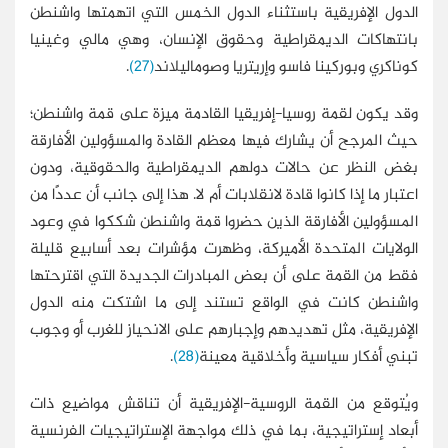
الدول الإفريقية باستثناء الدول الخمس التي اتهمتها واشنطن
بانتهاكات الديمقراطية وحقوق الإنسان، وهي مالي وغينيا
كوناكري وبوركينا فاسو وإريتريا وصوماليلاند
(27)
.
وقد يكون لقمة روسيا-إفريقيا القادمة ميزة على قمة واشنطن؛
حيث المرجح أن يشارك فيها معظم القادة والمسؤولين الأفارقة
بغض النظر عن حالات دولهم الديمقراطية والحقوقية، ودون
اعتبار ما إذا كانوا قادة لانقلابات أم لا. هذا إلى جانب أن عددًا من
المسؤولين الأفارقة الذين حضروا قمة واشنطن شككوا في وعود
الولايات المتحدة الأميركة، وظهرت مؤشرات بعد أسابيع قليلة
فقط من القمة على أن بعض المبادرات الجديدة التي اقترحتها
واشنطن كانت في الواقع تستند إلى ما اشتكت منه الدول
الإفريقية، مثل تهديدهم وإجبارهم على الانحياز للغرب أو وجوب
تبني أفكار سياسية وأخلاقية معينة
(28)
.
ويُتوقع من القمة الروسية-الإفريقية أن تناقش مواضيع ذات
أبعاد إستراتيجية، بما في ذلك مواجهة الإستراتيجيات الفرنسية