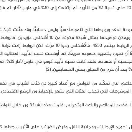
تميز صعود ممداني السياسي وارتفاع شعبيته بالسرعة، فلقد حصل على الجنسية الأميركية في 2018، وفاز ب
2021، ولما خاض سباق عمادة نيويورك، حصل في بداية 2025 على نسبة 1% من التأييد ثم ارتفعت إلى 
عة العقد وروابطها التي تنمو هندسيًّا وليس حسابيًّا. وقد مثَّلت شبكات
الاجتماعي والاتصال المباشر إستراتيجية ممداني الانتخابية، ويمكن توضيحها بمثال شبكة مكونة من 10
ا أن تهوي بشعبية خصومه سريعًا، كما أوضحت نسب التأييد المتتالية ا
عليها منافس ممداني الرئيسي، أندري كومو، إما لفض
اعي التي تمكِّنه من التواصل مع أعداد كبيرة من فئات الشباب في نفس
موضوعات التي تجذب الفئات التي تشعر بالإحباط من الوضع الاقتصادي.
، فقصد المطاعم والباعة المتجولين، فنمت هذه الشبكة من خلال التواصل
 تجميد الإيجارات، ومجانية النقل، وفرض الضرائب على الأثرياء، جعلها 