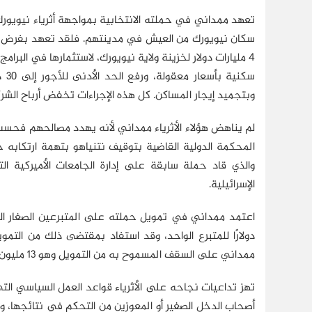
تعهد ممداني في حملته الانتخابية بمواجهة أثرياء نيويورك
وبتجميد إيجار المساكن. كل هذه الإجراءات تخفض أرباح الشر
لم يناهض هؤلاء الأثرياء ممداني لأنه يهدد مصالحهم فحسب، 
المحكمة الدولية القاضية بتوقيف نتنياهو بتهمة ارتكابه جر
والذي قاد حملة سابقة على إدارة الجامعات الأميركية ا
الإسرائيلية.
ممداني على السقف المسموح به من التمويل وهو 13 مليون دولار، وكان مجمل تمويل حملة الانتخابية 21 مليون دولار.(3)
تهز تداعيات نجاحه على الأثرياء قواعد العمل السياسي التي
أصحاب الدخل الصغير أو المعوزين من التحكم في نتائجها، وسي