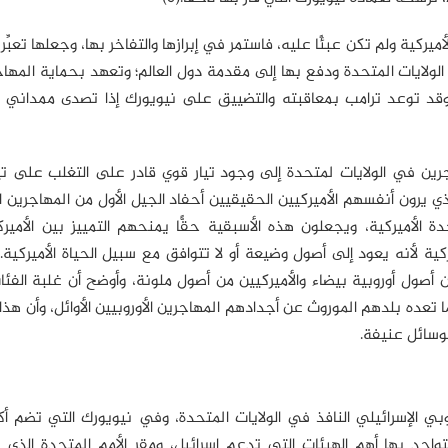
كية ولم تكن عبئًا عليه، فاستمر في إبرازها والتفاخر بها، وجعلها تعبِّر 
 الولايات المتحدة ودفع بها إلى مقدمة دول العالم؛ وتعهد بحماية المه
. وقد توعد ترامب بمعاقبته والتضييق على نيويورك إذا تصدى ممداني 
رين في الولايات لمتحدة إلى وجود تيار قوي قادر على التغلب على تيا
لذي يرون أنفسهم الأميركيين الحقيقيين أحفاد الجيل الأول من المهاجرين ال
دة الأميركية، ويجعلون هذه الأسبقية حقًّا يمنحهم التمييز بين الأمي
ة لأنه يعود إلى أصول وضيعة أو لا تتوافق مع سبيل الحياة الأميركية. و
أصول أوروبية بيضاء والأميركيين من أصول ملونة، وأوضح أن غلبة الفئات
 تعده بلدهم الموروث عن أجدادهم المهاجرين الأوروبيين الأوائل، وأن هذا 
وسائل عنيفة.
ي الإسرائيلي النافذ في الولايات المتحدة، وفي نيويورك التي تضم أك
تواجد بها أهم الهيئات التي تدعم إسرائيل، ومقر الأمم المتحدة الذي