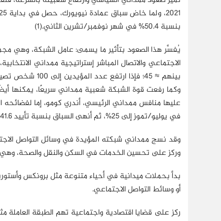
بنسبة 50.4% في شهر نوفمبر/تشرين الثاني.(1)
يُفسَّر هذا الصعود بتأثير ما يسمى: عامل الشبكة، وهي مجمو
وكما رفعت قوة الشبكة شعبية ممداني سريعًا، يمكنها أيضً
في يوليو/تموز إلى 25%، ثم أنهى السباق بنسبة تأييد 41.6% بعد أن خرج من السباق بعض المتسابقين. (2)
وقد نسج ممداني شبكته المؤيدة في وسائل التواصل الاجتم
وركز على تحسين الخدمات في السكن والنقل والصحة، وهي ال
بدأ بحملات ميدانية في أحياء متنوعة مثل برونكس وأستوريا
أو وسائط التواصل الاجتماعي.
ركز على قضايا اقتصادية واجتماعية تهم الطبقة العاملة مثل