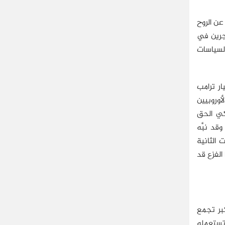
عن الروح
اجرين في
لسياسات
ر ترامب
أوروبيين
ركي الحق
قد نبَّه
 الثانية
الفزع قد
بر تجمع
 تستعمله