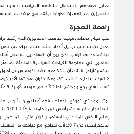
مقابل تعهدهم باستعمال سلطتهم السياسية لحماية مصالح
والمعوزين بقدرتهم، إذا تعاونوا ووثقوا في مرشحهم السيا
رافعة الهجرة
قلب نجاح ممداني موجة مناهضة المهاجرين التي ركبها ترامب ل
وبنائه، فخالف ترامب الذي يرى أن المهاجرين يهددون أسلوب
العنصري في مهاجمة القيادات السياسية المناوئة له، مث
سبتمبر/أيلول 2025، أن يأخذ معه عضو الكونغر
لا تعرف التنظيمات الحديثة، وهذا نكران لهويتها الأمير
نفس الشيء مع ممداني، لما شكَّك في هويته الأميركية وألمح إ
يمثل ممداني نموذج المهاجر، فهو أوغندي من أبوين هندي
للاستعمار واللامساواة، وأسس في الجامعة فرعًا لمنظمة ط
وعالم النفس المناهض للاستعمار فرانز فانون، ثم عمل م
المحلية، ففاز بمقعد في مجلس الولاية، ثم أعلن، في 2024، ترشحه لعمادة نيويورك التي فاز بها لاحقًا.(5)