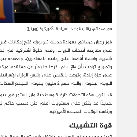
فوز ممداني يقلب قواعد السياسة الأمريكية (رويترز).
فوز زهران ممداني بعمادة مدينة نيويورك فتح إمكانات غير
على معارضة أصحاب الثروات، وقدم حلولًا اشتراكية في مدي
شعبية واسعة أقامها على إدانته للمهاجرين، وتعهده بترحي
وتصريح ترامب بأن «الإسلام يكرهنا» ليعبِّر عن معتقده، ويك
على غزة إبادة، وتوعد بالقبض على رئيس الوزراء الإسرائيلي، 
اللوبي اليهودي، والتي تضم 2 مليون يهودي، التجمع السكاني الأكبر لليهود في العالم بعد إسرائيل.
قد تكون هذه التحولات ظرفية وسطحية ولن تستمر في نيويور
جديدًا قد يتكرر على مستويات أعلى مثل منصب حاكم نيو
ورئاسة الولايات المتحدة الأميركية.
قوة التشبيك