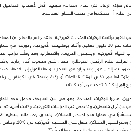
 هؤلاء الرعاة. لكن نجاح ممداني سيعيد الأمل لأصحاب المداخيل ا
سي، على أن يتحكموا في نتيجة السباق السياسي.
لفوز برئاسة الولايات المتحدة الأميركية، فلقد جاهر بالدفاع عن المهاج
يعمل ترامب على ترحيل أعداد هائلة منهم، تبلغ في تصريحاته نحو 20 مليون مهاجر، وأشاد بوطنيتهم الأميركية، ودوره
 الحياة الأميركية، ويشيعون الجريمة، والاضطراب. وقد وظَّف ترامب هذ
ل اقتراحه على الرئيس الصومالي، حسن شيخ محمود، أثناء زيارته واش
س من أصول صومالية، إلهان عمر. واستمراره في السخرية منها بالقول إن بلادها، يقص
كية، وتمثيلها في نفس الوقت قطاعات أميركية واسعة في الكونغرس. وفع
لى إمكانية تهجيره من أميركا.(4)
ين، هاجرا للولايات المتحدة، وهو في سن السابعة، فحمل معه النظرة 
لاب من أجل فلسطين، وتخصص في الدراسات الإفريقية، وكانت أطروحته عن
ستشارًا في قضايا منع احتجاز المساكن، والتحق بعد ذلك بتنظيم الاش
الديمقراطيين في 2017؛ لأنه يتوافق مع مواقفه من فلسطين ومنع احتجا