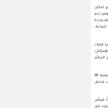
في تمكين
ار، ويقدر توفير نحو
لخزينة ولاية نيويورك، لاستثمارها في البرامج الاجتماعية، مثل النقل المجاني، وبقالات مملوكة للولاية، وبناء نحو 200 ألف وحدة
 دولارًا للساعة بحلول 2030، وهو ضعف الحد الحالي البالغ نحو 16 دولارًا للساعة،
ذ قرارات
إسرائيل،
الجرائم
اعتمد ممداني في تمويل حملته على المتبرعين الصغار الذين يبلغ عددهم نحو 180 ألف متبرع، أسهموا بنحو 8 ملايين دولار، بمتوسط 98
 لكل دولار من التبرعات، فحصل
ا، فييأس
رياء، في