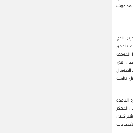
لمحدودة
رين الذي
م في حماية بلدهم
ا الموقف
نطن، في
د الصومال
ل ترامب
الناقدة
 المفكر
تراكيين
ز المساكن. حصل على الجنسية الأميركية في 2018، وخاض الانتخابات