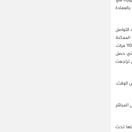
عضوية مجلس ولاية نيويورك في
10% في مارس/آذار، ثم فاز بالعمادة
 التواصل
 أشخاص مؤيدين، فالروابط الممكنة
بينهم ≈ 45؛ فإذا ارتفع عدد المؤيدين إلى 100 شخص تصير الروابط بينهم 4950، فالأشخاص زادوا 10 مرات، لكن الروابط زادت قرابة 110 مرات.
لتي حصل
ائحه الجنسية أو لفساده، فلقد كانت نسبة تأييد كومو في مارس/آذار 39%، ثم تراجعت
 الوقت،
 المباشر
كلها تحت