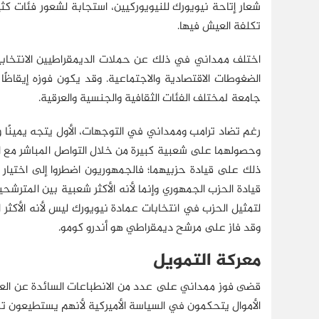
شعار إتاحة نيويورك للنيويوركيين، استجابة لشعور فئات كث
تكلفة العيش فيها.
اختلف ممداني في ذلك عن حملات الديمقراطيين الانتخابية
الضغوطات الاقتصادية والاجتماعية. وقد يكون فوزه إيقاظًا
جامعة لمختلف الفئات الثقافية والجنسية والعرقية.
رغم تضاد ترامب وممداني في التوجهات، الأول يتجه يمينًا وا
وحصولهما على شعبية كبيرة من خلال التواصل المباشر مع ال
ذلك على قيادة حزبيهما؛ فالجمهوريون اضطروا إلى اختيار
قيادة الحزب الجمهوري وإنما لأنه الأكثر شعبية بين المترش
لتمثيل الحزب في انتخابات عمادة نيويورك ليس لأنه الأكثر ام
وقد فاز على مرشح ديمقراطي هو أندرو كومو.
معركة التمويل
قضى فوز ممداني على عدد من الانطباعات السائدة عن العلاق
الأموال يتحكمون في السياسة الأميركية لأنهم يستطيعون ت