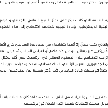
يرة من سكان نيويورك بالغربة داخل مدينتهم لأنهم لم يعودوا قادرين 
 السابقة التي كانت تركز على تمثل التنوع الثقافي والجنسي والعرقي
 لبقية الديمقراطيين بإعادة توجيه خطابهم الانتخابي إلى هذه الضغوط
لثاني يتجه يسارًا، إلا أنهما يتشابهان في صعودهما السياسي خارج الأطر 
أميركيين عبر وسائل التواصل الاجتماعي أو التواصل المباشر، ثم فرض نف
 ترامب لتمثيلهم على المستوى الوطني في الرئاسيات ليس لأنه يمتثل 
حين الجمهوريين للسباق الرئاسي. كذلك ممداني، لم تختره قيادة الحزب ال
تثالًا لتوجيهات قيادة الحزب، بل لأنه الأكثر شعبية بين المتنافسين الديم
ة بين المال والسياسة في الولايات المتحدة، فلقد كان هناك انطباع ب
مويل حملات انتخابات باهظة الثمن لضمان فوز مرشحيهم.