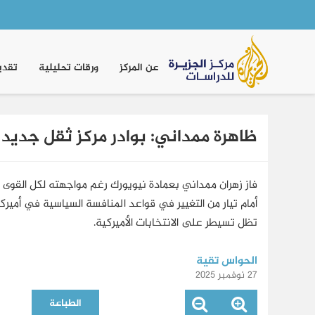
Main
navigation
عن المركز
ورقات تحليلية
تقدي
ظاهرة ممداني: بوادر مركز ثقل جديد 
فاز زهران ممداني بعمادة نيويورك رغم مواجهته لكل القوى 
أمام تيار من التغيير في قواعد المنافسة السياسية في أميرك
تظل تسيطر على الانتخابات الأميركية.
الحواس تقية
27 نوفمبر 2025
الطباعة