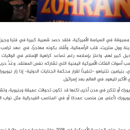
 مسبوقة في السياسة الأميركية، فلقد حصد شعبية كبيرة في فترة وجيزة
نة وول ستريت، قلب الرأسمالية، وأشاد بكونه مهاجرًا، في عهد ترامب 
ل كبير لهم، واعتز بإسلامه رغم تصاعد كراهية الإسلام في الولايات ا
سب أصوات الفئات الأميركية اليمنية التي تشاركه نفس المعتقد. وعَدَّ حرب
بنيامين نتنياهو -تنفيذًا لقرار محكمة الجنايات الدولية- إذا زار نيويور
ك أو تتكرر في مدن أخرى لكنها قد تكون تحولات عميقة وبنيوية، وتشكّ
يورك (أعلى من منصب عمدة) أو في المناصب الفيدرالية مثل نواب ا