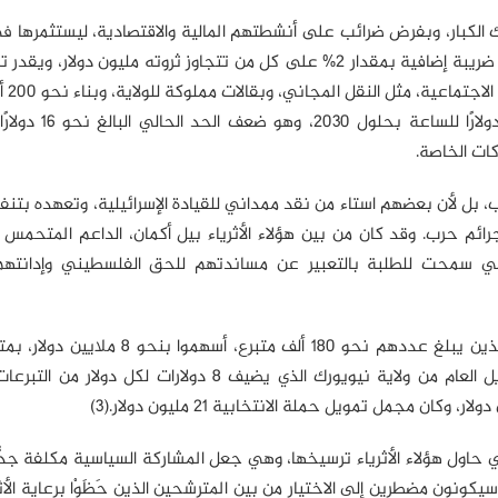
 الكبار، وبفرض ضرائب على أنشطتهم المالية والاقتصادية، ليستثمرها 
سكان نيويورك من العيش في مدينتهم. فلقد تعهد بفرض ضريبة إضافية بمقدار 2% على كل من تتجاوز ثروته مليون دول
4 مليارات دولار 
سكنية بأسعار معقولة، ورفع الحد الأدنى للأجور إلى 30
كات الخاصة.
بل لأن بعضهم استاء من نقد ممداني للقيادة الإسرائيلية، وتعهده بتنفي
ائم حرب. وقد كان من بين هؤلاء الأثرياء بيل أكمان، الداعم المتحمس ل
لتي سمحت للطلبة بالتعبير عن مساندتهم للحق الفلسطيني وإدانتهم 
دولارًا للمتبرع الواحد، وقد استفاد بمقتضى ذلك من التمويل العام من ولاية نيويورك الذي يضيف 8 دولارات
 حاول هؤلاء الأثرياء ترسيخها، وهي جعل المشاركة السياسية مكلفة جدًّ
كونون مضطرين إلى الاختيار من بين المترشحين الذين حَظَوْا برعاية الأث