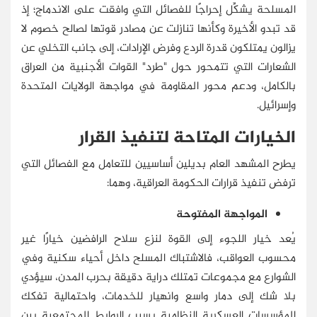
المسلحة يشكِّل إحراجًا للفصائل التي وافقت على الاندماج؛ إذ
قد تبدو الأخيرة وكأنها تنازلت عن مصادر قوتها لصالح خصوم لا
يزالون يمتلكون قدرة الردع وفرض الإرادات، إلى جانب التخلي عن
الشعارات التي تتمحور حول "طرد" القوات الأجنبية من العراق
بالكامل، ودعم محور المقاومة في مواجهة الولايات المتحدة
وإسرائيل.
الخيارات المتاحة لتنفيذ القرار
يطرح المشهد العام بديلين أساسيين للتعامل مع الفصائل التي
ترفض تنفيذ قرارات الحكومة العراقية، وهما:
المواجهة المفتوحة
يُعد خيار اللجوء إلى القوة لنزع سلاح الرافضين خيارًا غير
محسوب العواقب، فالاشتباك المسلح داخل أحياء سكنية وفي
الشوارع مع مجموعات تمتلك دراية دقيقة بحرب المدن، سيؤدي
بلا شك إلى دمار واسع وانهيار للخدمات، واحتمالية تفكك
المؤسسات العسكرية النظامية بسبب الروابط المجتمعية بين