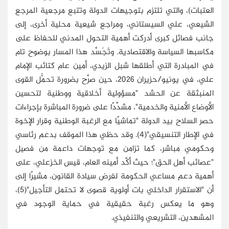
العتبات)، والتي تلتزم بتوجيهات الدولة وتتبع مرجعية المرجع
الشيعي، علي السيستاني، ومراجع شيعية محلية أخرى، إلى
جانب فصائل كبرى أدركت أهمية التحول المدني للحفاظ على
مكاسبها السياسة والاقتصادية. وتَجَسَّد هذا المسار بوضوح تام
في المبادرة التي أطلقها شبل الزيدي، أمين عام كتائب الإمام
علي، في يونيو/حزيران 2026، حين صرَّح بضرورة تحمُّل القوى
المنبثقة عن الحشد "مسؤولية أخلاقية ووطنية لتحسين
الأوضاع الأمنية والخدمية"، مشدِّدًا على ضرورة المباشرة بإجراءات
حصر السلاح بيد الدولة "تماشيًا مع الرغبة الوطنية وقرار الإخوة
في الإطار التنسيقي"(4). وقد حظي هذا الموقف بدعم رئاسي
وحكومي مباشر، كما تزامن مع توجهات داعمة من فصيل
"عصائب أهل الحق"؛ حيث أكَّد أمينه العام، قيس الخزعلي، على
أهمية دعم مساعي الحكومة لفرض سيادة القانون، مشيرًا إلى
أن "الاستقرار الداخلي بات أولوية قصوى لا تحتمل التأجيل"(5)،
وهو ما يعكس رغبة حقيقية في حماية الوجود في
المشهدين، التشريعي والتنفيذي.