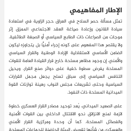
الإطار المفاهيمي
تمثل مسألة حصر السلاح في العراق حجر الزاوية في استعادة
سيادة القانون وإعادة صياغة العقد الاجتماعي الممزق إثر
موجات من الصراعات ذات الطابع السياسي أو الصبغة الطائفية.
ولا يقتصر هذا المفهوم على كونه إجراء أمنيًّا بل يتجاوزه ليكون
الضامن الأساسي لاستقلالية الإرادة الوطنية والقرار السياسي
والأمني. إن وجود مظاهر مسلحة خارج قرار القيادة العامة للقوات
المسلحة يفرض سطوة خفية على دوائر صنع القرار، ويحيل
التنافس السياسي إلى سباق تسلح يجعل مجمل القرارات
السياسية وحتى تشريعات مجلس النواب رهينة توازنات القوة
الميدانية المسلحة ذات النفوذ.
على الصعيد الميداني، يُعد توحيد مصادر القرار العسكري خطوة
لازمة لمنع الانزلاق نحو الاقتتال الداخلي بين القوات الأمنية
والفصائل المسلحة. كما أن وحدة ومركزية القرار الأمني
والعسكري من شأنها تقويض البيئة الحاضنة للجماعات المسلحة