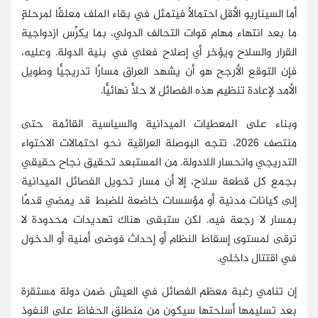
أما السيناريو الأقل احتمالًا فيتمثل في بقاء الملف معلقًا لمرحلةٍ
ما بعد انتهاء مهام قوات التحالف الدولي، بما يكرِّس ازدواجية
القرار والسلاح ويؤخر أي إصلاح فعلي في بنية الدولة. وعليه،
فإن التوقع الأرجح هو أن يشهد العراق مسارًا تدريجيًّا وطويل
الأمد لإعادة تنظيم هذه الفصائل لا حلًّا نهائيًّا.
وبناء على المعطيات الميدانية والسياسية القائمة حتى
منتصف 2026، تتجه البوصلة العراقية نحو احتمالات الاحتواء
التدريجي وانحسار اللادولة. من المستبعد تحقيق نجاح حقيقي
بجمع كل قطعة سلاح، إلا أن مسار تحويل الفصائل الميدانية
إلى كيانات مدنية أو مؤسسات خاضعة للضبط قد يمضي قدمًا
بمسار لا رجعة فيه. لكن ستبقى هناك تهديدات محدودة لا
ترقى لمستوى إسقاط النظام أو إحداث فوضى أمنية أو الدخول
في اقتتال داخلي.
إن تنامي رغبة معظم الفصائل في العيش ضمن دولة مستقرة
بعد تسليمها أسلحتها سيكون من منطلق الحفاظ على النفوذ