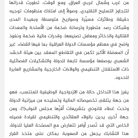
من غرب وشمال غربي العراق. ومع الوقت، تطورت قدراتها
لتتجاوز التسليح التقليدي، وصولًا إلى امتلاك منظومات توجيه
دقيقة وطائرات مسيَّرة وصواريخ متوسطة وبعيدة المدى
وشبكات رصد متطورة وترسانة ضخمة من الأسلحة والمعدات
القتالية والذخائر ومعامل تصنيعها، وقدرات مالية ضخمة ونفوذ
واضح في معظم مؤسسات الدولة العراقية بما فيها القضاء. غير
أن المعضلة الأكبر تكمن في التقاطع المعقد بين هيئة الحشد
الشعبي بوصفها مؤسسة تابعة للدولة والتشكيلات الفصائلية
ذات الاستقلال التنظيمي والولاءات الخارجية والمشاريع العابرة
للحدود.
يفرز هذا التداخل حالة من الازدواجية الوظيفية للمنتسب، فهو
من جهة يتلقى تخصيصاته المالية وتسليحه من ميزانية الدولة
وتحت غطاء قانوني بتشريعات أقرَّها مجلس النواب(1)، ومن
جهة أخرى يدين بالولاء العقائدي والتنظيمي لقيادة فصيله
الخاص التي قد تُصدر أوامر تتعارض مع المصلحة العليا للدولة.
هذا التشابك يجعل من الصعوبة بمكان على متخذ القرار