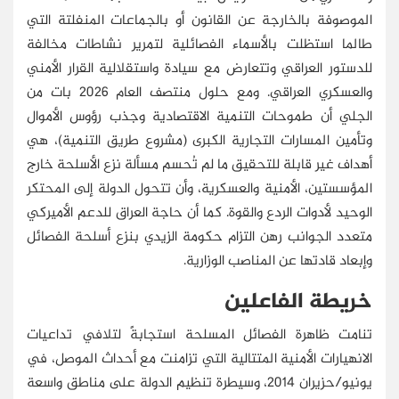
الموصوفة بالخارجة عن القانون أو بالجماعات المنفلتة التي
طالما استظلت بالأسماء الفصائلية لتمرير نشاطات مخالفة
للدستور العراقي وتتعارض مع سيادة واستقلالية القرار الأمني
والعسكري العراقي. ومع حلول منتصف العام 2026 بات من
الجلي أن طموحات التنمية الاقتصادية وجذب رؤوس الأموال
وتأمين المسارات التجارية الكبرى (مشروع طريق التنمية)، هي
أهداف غير قابلة للتحقيق ما لم تُحسم مسألة نزع الأسلحة خارج
المؤسستين، الأمنية والعسكرية، وأن تتحول الدولة إلى المحتكر
الوحيد لأدوات الردع والقوة. كما أن حاجة العراق للدعم الأميركي
متعدد الجوانب رهن التزام حكومة الزيدي بنزع أسلحة الفصائل
وإبعاد قادتها عن المناصب الوزارية.
خريطة الفاعلين
تنامت ظاهرة الفصائل المسلحة استجابةً لتلافي تداعيات
الانهيارات الأمنية المتتالية التي تزامنت مع أحداث الموصل، في
يونيو/حزيران 2014، وسيطرة تنظيم الدولة على مناطق واسعة