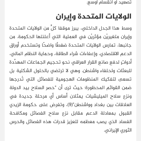
تصعيد أو انقسام أوسع.
الولايات المتحدة وإيران
وسط هذا الجدل الداخلي، يبرز موقفا كلٍّ من الولايات المتحدة
وإيران متغيريْن مؤثريْن في العملية التي أعلنتها الحكومة. من
جانبها، تمارس الولايات المتحدة ضغطًا واضحًا وتستخدم أوراق
الدعم الاقتصادي، وإعفاءات شراء الطاقة، وحماية النظام المالي،
أدواتٍ لدفع صانع القرار العراقي نحو تحجيم الجماعات المهدِّدة
للبعثات ولحلفاء واشنطن. وهي لا ترتضي بالحلول الشكلية بل
تسعى لتفكيك المنظومات الهجومية للفصائل التي تُدرجها
ضمن القوائم المحظورة؛ حيث ترى أن "حصر السلاح بيد الدولة
ونزع سلاح الميليشيات يمثلان أساس أي مرحلة جديدة في
العلاقات بين بغداد وواشنطن"(9)، وتفرض على حكومة الزيدي
القبول بمعادلة الدعم مقابل نزع سلاح الفصائل ومكافحة
الفساد الذي يصب معظمه لتعزيز قدرات هذه الفصائل والحرس
الثوري الإيراني.