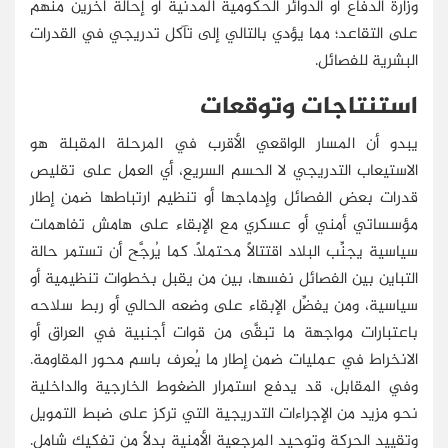
وزارة الدفاع أو الدوائر الحكومية المدنية أو إحالة آخرين منهم
على التقاعد؛ مما يؤدي بالتالي إلى تآكل تدريجي في القدرات
البشرية للفصائل.
استنتاجات وتوقعات
يبدو أن المسار الواقعي الأقرب في المرحلة المقبلة هو
الاستيعاب التدريجي لا الحسم السريع، أي العمل على تقليص
قدرات بعض الفصائل وإدماجها أو تنظيم ارتباطها ضمن إطار
مؤسساتي أمني أو عسكري مع الإبقاء على هامش تفاهمات
سياسية يجنِّب البلاد اقتتالًا محتملًا. كما يُرجَّح أن تستمر حالة
التباين بين الفصائل نفسها، بين من يقبل بخطوات تنظيمية أو
سياسية، ومن يفضِّل الإبقاء على وضعه الحالي أو ربط سلاحه
باعتبارات مواجهة ما تبقَّى من قوات أجنبية في العراق أو
الانخراط في عمليات ضمن إطار ما يُعرف باسم محور المقاومة.
وفي المقابل، قد يدفع استمرار الضغوط الخارجية والداخلية
نحو مزيد من الإجراءات التدريجية التي تركز على ضبط التمويل
وتقييد الحركة وتوحيد المرجعية الأمنية بدلًا من تفكيك شامل.