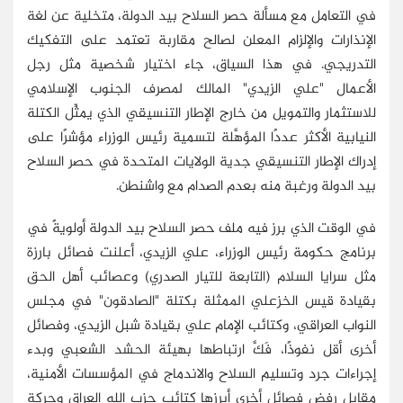
في التعامل مع مسألة حصر السلاح بيد الدولة، متخلية عن لغة
الإنذارات والإلزام المعلن لصالح مقاربة تعتمد على التفكيك
التدريجي. في هذا السياق، جاء اختيار شخصية مثل رجل
الأعمال "علي الزيدي" المالك لمصرف الجنوب الإسلامي
للاستثمار والتمويل من خارج الإطار التنسيقي الذي يمثِّل الكتلة
النيابية الأكثر عددًا المؤهَّلة لتسمية رئيس الوزراء مؤشرًا على
إدراك الإطار التنسيقي جدية الولايات المتحدة في حصر السلاح
بيد الدولة ورغبة منه بعدم الصدام مع واشنطن.
في الوقت الذي برز فيه ملف حصر السلاح بيد الدولة أولويةً في
برنامج حكومة رئيس الوزراء، علي الزيدي، أعلنت فصائل بارزة
مثل سرايا السلام (التابعة للتيار الصدري) وعصائب أهل الحق
بقيادة قيس الخزعلي الممثلة بكتلة "الصادقون" في مجلس
النواب العراقي، وكتائب الإمام علي بقيادة شبل الزيدي، وفصائل
أخرى أقل نفوذًا، فَكَّ ارتباطها بهيئة الحشد الشعبي وبدء
إجراءات جرد وتسليم السلاح والاندماج في المؤسسات الأمنية،
مقابل رفض فصائل أخرى أبرزها كتائب حزب الله العراق وحركة