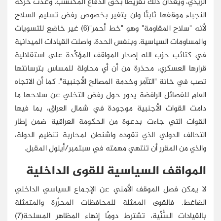
الزيدي، ويَعُدَّان ذلك تفريطًا بحق الدفاع المكتسب. وعدَّت حركة
النجباء موقفها ثابتًا ولن يتغير بخصوص رفض تسليم السلاح
لأنه "سلاح المقاومة" وهو "خط أحمر"(6) غير خاضع للتسويات
والمساومات السياسية. وبنفس الحدة، واصلت القيادات الميدانية
في كتائب حزب الله إصدار المواقف المؤكِّدة على استقلالية
قرارها العسكري، محذرة من أن أي محاولة للمساس بترسانتها
تصب في خانة "التآمر وخدمة المصالح الأجنبية". كما أن الاتجاه
العام للفصائل الرافضة يدور حول رفض التخلي عن سلاحها ما
دامت القوات الأجنبية موجودة في شمال العراق، بما فيها
القوات التي جاءت بدعوة من الحكومة العراقية ضمن إطار
التحالف الدولي الذي تقوده واشنطن لمحاربة تنظيم الدولة،
والذي من المقرر أن تنتهي مهمته في سبتمبر/أيلول المقبل.
المواقف السياسية للقوى الداخلية
لا يمكن فصل الموقف الأمني عن الإجماع السياسي الداخلي
الضاغط. فالقوى الممثلة للمحافظات المحرَّرة والمتمثلة
بالقيادات السُّنِّية، تشترط دومًا إنهاء المظاهر المسلحة(7)