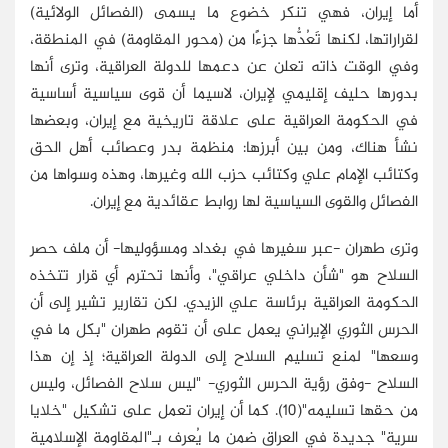
أما إيران، فهي تنكر خضوع ما يسمى (الفصائل الولائية)
لقراراتها، لكنها تَعُدُّها جزءًا من (محور المقاومة) في المنطقة،
وفي الوقت ذاته تعلن عن دعمها للدولة العراقية، وترى أنها
بدورها حليف إقليمي لإيران، لاسيما أن قوى سياسية أساسية
في الحكومة العراقية على علاقة تاريخية مع إيران، وبعضها
نشأ هناك، ومن بين أبرزها: منظمة بدر وعصائب أهل الحق
وكتائب الإمام علي وكتائب حزب الله وغيرها، وهذه وسواها من
الفصائل والقوى السياسية لها روابط عقائدية مع إيران.
وترى طهران -عبر سفيرها في بغداد ومسؤوليها- أن ملف حصر
السلاح هو "شأن داخلي عراقي"، وأنها تحترم أي قرار تتخذه
الحكومة العراقية برئاسة علي الزيدي. لكن تقارير تشير إلى أن
الحرس الثوري الإيراني يعمل على أن تقوم طهران "بكل ما في
وسعها" لمنع تسليم السلاح إلى الدولة العراقية؛ إذ إن هذا
السلاح -وفق رؤية الحرس الثوري- "ليس سلاح الفصائل، وليس
من حقها تسليمه"(10). كما أن إيران تعمل على تشكيل "خلايا
سرية" جديدة في العراق ضمن ما يُعرف بـ"المقاومة الإسلامية