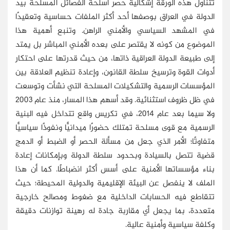
تتناول هذه الورقة إشكالية حصر أسلحة الفصائل المسلحة بيد
الدولة في العراق بوصفها أحد أكثر الملفات حساسية وتعقيدًا
في المشهد السياسي والأمني الراهن. وتنبع أهمية هذا
الموضوع من كونه لا يقتصر على بعده الأمني المباشر بل يمتد
إلى طبيعة الدولة العراقية ذاتها، من حيث قدرتها على احتكار
أدوات القوة وترسيخ سلطة القانون، وإعادة تنظيم العلاقة بين
المؤسسات الرسمية والتشكيلات المسلحة التي نشأت وتوسعت
في ظل ظروف استثنائية. وقد أسهم هذا المسار، منذ عام 2003
ولا سيما بعد عام 2014، في تكريس واقع تتداخل فيه البنية
الرسمية مع قوى مسلحة تمتلك حضورًا ميدانيًّا ونفوذًا سياسيًّا
متفاوتًا؛ الأمر الذي جعل من مسألة الحصر أو الضبط أو الدمج
قضية تتصل بالسيادة وبحدود سلطة الدولة وبإمكانات إعادة
بناء مؤسساتها الأمنية على أسس أكثر انضباطًا. كما أن هذا
الملف لا ينفصل عن البيئة الإقليمية والدولية المحيطة؛ حيث
تتقاطع فيه الحسابات الداخلية مع ضغوط ومصالح خارجية
متعددة، بما يجعل أي مقاربة جادة له رهينة توازنات دقيقة
وكلفة سياسية وأمنية عالية.