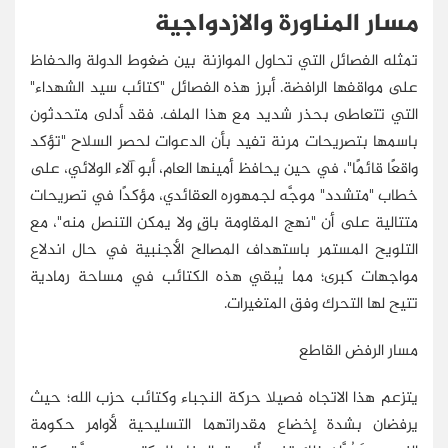
مسار المناورة والازدواجية
تمثله الفصائل التي تحاول الموازنة بين ضغوط الدولة والحفاظ
على مواقفها الرافضة. أبرز هذه الفصائل "كتائب سيد الشهداء"
التي تتعاطى بحذر شديد مع هذا الملف. فقد أدلى متحدثون
باسمها بتصريحات مرنة تفيد بأن الدعوات لحصر السلاح "تؤكد
واقعًا قائمًا"، في حين يحافظ أمينها العام، أبو آلاء الولائي، على
خطاب "متشدد" موجَّه لجمهوره العقائدي، مؤكدًا في تصريحات
متتالية على أن "نهج المقاومة باقٍ ولا يمكن التنصل منه"، مع
التلويح المستمر باستهداف المصالح الأجنبية في حال اندلاع
مواجهات كبرى؛ مما يُبقي هذه الكتائب في مساحة رمادية
تتيح لها التحرك وفق المتغيرات.
مسار الرفض القاطع
يتزعم هذا الاتجاه فصيلا حركة النجباء وكتائب حزب الله؛ حيث
يرفضان بشدة إخضاع مقدراتهما التسليحية لأوامر حكومة