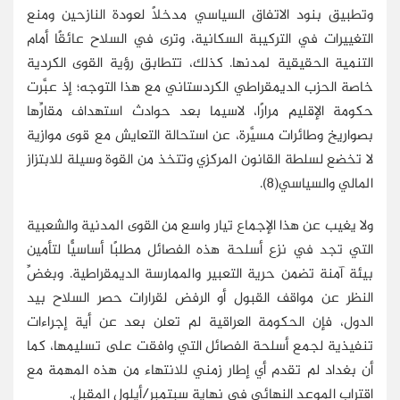
وتطبيق بنود الاتفاق السياسي مدخلًا لعودة النازحين ومنع
التغييرات في التركيبة السكانية، وترى في السلاح عائقًا أمام
التنمية الحقيقية لمدنها. كذلك، تتطابق رؤية القوى الكردية
خاصة الحزب الديمقراطي الكردستاني مع هذا التوجه؛ إذ عبَّرت
حكومة الإقليم مرارًا، لاسيما بعد حوادث استهداف مقارِّها
بصواريخ وطائرات مسيَّرة، عن استحالة التعايش مع قوى موازية
لا تخضع لسلطة القانون المركزي وتتخذ من القوة وسيلة للابتزاز
المالي والسياسي(8).
ولا يغيب عن هذا الإجماع تيار واسع من القوى المدنية والشعبية
التي تجد في نزع أسلحة هذه الفصائل مطلبًا أساسيًّا لتأمين
بيئة آمنة تضمن حرية التعبير والممارسة الديمقراطية. وبغضِّ
النظر عن مواقف القبول أو الرفض لقرارات حصر السلاح بيد
الدول، فإن الحكومة العراقية لم تعلن بعد عن أية إجراءات
تنفيذية لجمع أسلحة الفصائل التي وافقت على تسليمها، كما
أن بغداد لم تقدم أي إطار زمني للانتهاء من هذه المهمة مع
اقتراب الموعد النهائي في نهاية سبتمبر/أيلول المقبل.