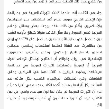
من يتتبع عدد تلك الأسئلة يجد أنها لا تزيد عن عدد الأصابع.
جاء في الكتاب أنه: عندما كانت الثورات العربية في بداياتها،
فإن الإعلام الغربي صورها على أنها استقطاب بين العلمانيين
والإسلاميين، وأكثر من ذلك، فقد روجت بعض وسائل الإعلام
العربية نفس الصورة. وهنا سأل الكاتب سؤالا يتعلق بأوجه الشبه
بين ما حصل في بداية الثورات وبين ما حصل عام 1979 في إيران
من مظاهرات ضد الشاة تخللها استقطاب إسلامي علماني
انتهى بانتصار التيار الإسلامي، وتكلل بتأسيس الجمهورية
الإسلامية في إيران. والواقع أن المتابع لوسائل الإعلام سواء
الغربية أو العربية وتغطيتها للثورات العربية في بداياتها،
سيشاهد بوضوح فريقين لا ثالث لهما في الميادين وعلى
الشاشات وفي تعليقات المراقبين: الشعب بكل فئاته ضد
السلطة بكل ألوانها. وهذا ما أكده الكاتب نفسه في ثنايا حديثه
عن أن الثورات العربية لم يكن لها لون سياسي واضح، بل بين
الكاتب كيف أن الثورات خلت من أي شعارات إسلامية أو حزبية
إلخ.