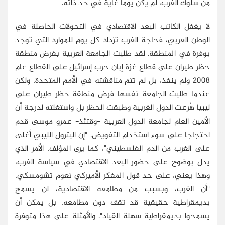
من سلوك الغرب، لم يكن يوما غاية في حد ذاته.
لا يغفل الكاتب البعد الاقتصادي في التحولات الحاصلة في
الوطن العربي، فحاجة الغرب تزداد كل يوم للموارد التي توجد
بوفرة في المنطقة. لقد طلبت الجامعة العربية بفرض منطقة
حظر طيران على قطاع غزة إبان حرب إسرائيل على القطاع عام
2008 ولم ينفذ، بل لم تتم مناقشته في الأمم المتحدة، ولكن
عندما طلبت الجامعة نفسها فرض منطقة حظر طيران على
ليبيا هُرعت الدول الغربية وطبقت الحظر بل واستغلته لدرجة أن
الأمين العام لجامعة الدول العربية –وقتئذ- عمرو موسى قدم
احتجاجا على سوء استخدام التفويض. "إن البترول الليبي أغلى
على الغرب من الدم الفلسطيني"، كما يرى المؤلف، الأمر الذي
يدل بوضوح على حضور البعد الاقتصادي في سياسة الغرب،
وهذا يعني، على حد قول المفكر الأميركي نعوم تشومسكي،
"أن الغرب، وبسبب من مطامعه الاقتصادية، لن يسمح
بديمقراطية حقيقية قد تقف دون مطامعه، بل يمكن أن
يسمحوا بديمقراطية سهلة القياد". والأمثلة على هذا متوفرة