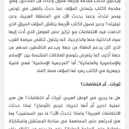
ويحتوي الكتاب مقدمة وأربعة فصول وعددا من الملاحق، وفي
مقدمة الكتاب يتساءل المؤلف عما حدث بالفعل في تونس
ومصر ابتداءً، وعما يحدث الآن في المنطقة العربية، وعن
توقيته؟. وعبر فصول الكتاب الأربعة يناقش المؤلف السياق الذي
اندلعت فيه الانتفاضات مع تركيز على العوامل التي أدت إليها
سواء الداخلية منها والخارجية، كما يتناول تناقض سياسة الغرب
الذي كان يدعم الطغاة من جهة ويدعم الناشطين ضدهم من
جهة أخرى، كما يتعرض بتوسع للعلاقات الملتبسة بين "الإسلام
والإسلاموية والعلمانية". أما "المرجعية الإسلامية" فهي قضية
جوهرية في الكتاب يفرد لها المؤلف فصلا كاملا.
ثورات.. أم انتفاضات؟
هل ما يجري في الوطن العربي ثورات أم انتفاضات؟ هل هي
عملية تحرير أم أنها تحريك غربي للأوضاع؟ لماذا حدثت
الانتفاضات العربية؟ ولماذا تحدث الآن؟ ما دور المسلمين؟ وما
هي قدرتهم على المساهمة في صناعة المستقبل والمشاركة