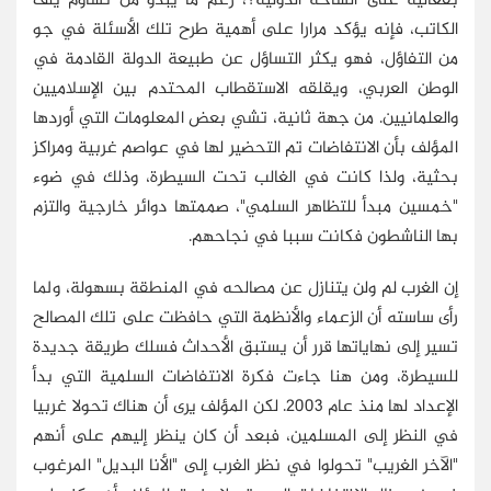
بفعالية على الساحة الدولية؟، رغم ما يبدو من تشاؤم يلف
الكاتب، فإنه يؤكد مرارا على أهمية طرح تلك الأسئلة في جو
من التفاؤل، فهو يكثر التساؤل عن طبيعة الدولة القادمة في
الوطن العربي، ويقلقه الاستقطاب المحتدم بين الإسلاميين
والعلمانيين. من جهة ثانية، تشي بعض المعلومات التي أوردها
المؤلف بأن الانتفاضات تم التحضير لها في عواصم غربية ومراكز
بحثية، ولذا كانت في الغالب تحت السيطرة، وذلك في ضوء
"خمسين مبدأ للتظاهر السلمي"، صممتها دوائر خارجية والتزم
بها الناشطون فكانت سببا في نجاحهم.
إن الغرب لم ولن يتنازل عن مصالحه في المنطقة بسهولة، ولما
رأى ساسته أن الزعماء والأنظمة التي حافظت على تلك المصالح
تسير إلى نهاياتها قرر أن يستبق الأحداث فسلك طريقة جديدة
للسيطرة، ومن هنا جاءت فكرة الانتفاضات السلمية التي بدأ
الإعداد لها منذ عام 2003. لكن المؤلف يرى أن هناك تحولا غربيا
في النظر إلى المسلمين، فبعد أن كان ينظر إليهم على أنهم
"الآخر الغريب" تحولوا في نظر الغرب إلى "الأنا البديل" المرغوب