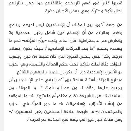
قصروا كثيرا في فهم تاريخهم وثقافتهم مما جعل نظرتهم
لحال الأمة مجتزأة، وفي بعض الأحيان مضرة.
من جهة أخرى، يرى المؤلف أن الإسلاميين ليس لديهم برنامج
واضح، وبالرغم من أن الإسلام دين شامل يقبل التعددية ولا
يتعارض مع الديمقراطية فإن العالم يتجه –برأي المؤلف- نحو ما
يسمى بحقبة "ما بعد الحركات الإسلامية"، حيث يكون الإسلام
مرجعا ولكن ليس بنفس الصورة التي كان عليها من قبل، ويضرب
المؤلف مثالا لذلك بتركيا تحت حكم العدالة والتنمية، وهو الحزب
ذو الأصول الإسلامية دون أن يكون إسلاميا بالمفهوم الشائع.
ويطرح المؤلف أسئلة سبعة يرى أنه ينبغي على الإسلاميين أن
يجيبوا عليها بدقة: 1- من هو المسلم؟، 2- ما الموقف من
العنف؟، 3- هل الشريعة نظام مغلق أم منفتح؟، 4- ما الموقف
من إنشاء الأحزاب الإسلامية؟، 5- ما دور المرأة في الحزب
والمجتمع؟، 6- ما طبيعة علاقة المسلمين بغير المسلمين، 7-
وهل هناك خيار غير المواجهة في العلاقة مع الغرب؟.