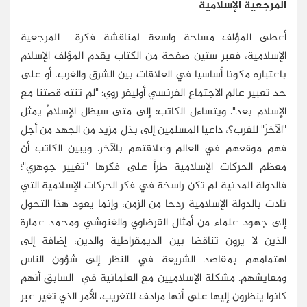
المرجعية الإسلامية
أعطى المؤلف مساحة واسعة لمناقشة فكرة المرجعية
الإسلامية، فعبر ستين صفحة من الكتاب يقدم المؤلف الإسلام
باعتباره مكونا أساسيا في العلاقات بين الشرق والغرب، أو على
حد تعبير عالم الاجتماع الفرنسي أوليفر روي: "لم تنته قصتنا مع
الإسلام بعد". ويتساءل الكاتب: إلى متى سيظل الإسلامُ يمثل
"الآخرَ" للغرب؟، داعيا المسلمين إلى بذل مزيد من الجهد من أجل
فهم موقعهم في العالم وعلاقتهم بالآخر. ويبين الكاتب أن
معظم الحركات الإسلامية طرأ على فكرها "تغيير جوهري"؛
فالدولة المدنية لم تكن راسخة في فكر الحركات الإسلامية التي
نادت بالدولة الإسلامية ردحا من الزمن، وإنما يعود هذا التحول
إلى جهود علماء من أمثال القرضاوي والغنوشي ومحمد عمارة
الذين لا يرون تناقضا بين الديمقراطية والدين، إضافة إلى
اهتمامهم بمقاصد الشريعة في النظر إلى شؤون الناس
ومعايشهم. مشكلة الإسلاميين مع العلمانية في السابق أنهم
كانوا ينظرون إليها على أنها مرادف للتغريب، الأمر الذي تغير عبر