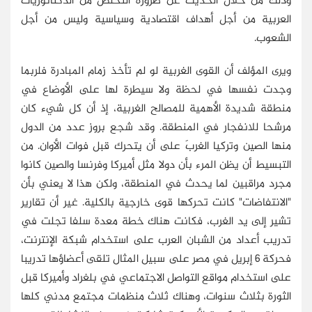
وذلك من خلال الحديث عن ضرورة التخلص من الدكتاتوريات
العربية من أجل أهداف اقتصادية وسياسية وليس من أجل
الشعوب.
ويرى المؤلف أن القوى الغربية لو لم تأخذ زمام المبادرة فلربما
وجدت نفسها في لحظة ولا سيطرة لها على الأوضاع في
منطقة شديدة الأهمية للمصالح الغربية، إذ أن كل شيء كان
مرشحا للانفجار في المنطقة. وقد شجع بروز عدد من الدول
منها الصين وتركيا الغربَ على أن يتحرك قبل فوات الأوان. من
التبسيط أن يظن المرء بأن دولا مثل أميركا وفرنسا والصين كانوا
مجرد مراقبين لما يحدث في المنطقة، ولكن هذا لا يعني بأن
"الانتفاضات" كانت تحركها قوى خارجية بالكلية. غير أن تقارير
تشير إلى يد الغرب، فكانت هناك خطة معدة سلفا تجلت في
تدريب أعداد من الشبان العرب على استخدام شبكة الإنترنت،
فحركة 6 إبريل في مصر على سبيل المثال تلقى أعضاؤها تدريبا
على استخدام مواقع التواصل الاجتماعي في بلغراد وأميركا قبل
الثورة بثلاث سنوات، وهناك ثلاث منظمات مجتمع مدني كلها