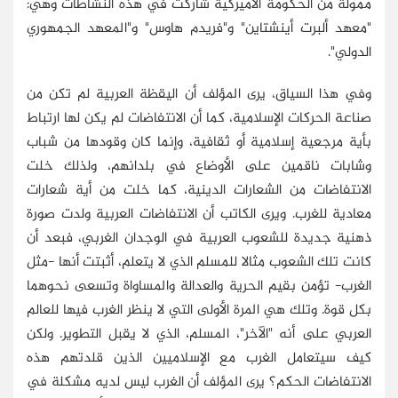
ممولة من الحكومة الأميركية شاركت في هذه النشاطات وهي:
"معهد ألبرت أينشتاين" و"فريدم هاوس" و"المعهد الجمهوري
الدولي".
وفي هذا السياق، يرى المؤلف أن اليقظة العربية لم تكن من
صناعة الحركات الإسلامية، كما أن الانتفاضات لم يكن لها ارتباط
بأية مرجعية إسلامية أو ثقافية، وإنما كان وقودها من شباب
وشابات ناقمين على الأوضاع في بلدانهم، ولذلك خلت
الانتفاضات من الشعارات الدينية، كما خلت من أية شعارات
معادية للغرب. ويرى الكاتب أن الانتفاضات العربية ولدت صورة
ذهنية جديدة للشعوب العربية في الوجدان الغربي، فبعد أن
كانت تلك الشعوب مثالا للمسلم الذي لا يتعلم، أثبتت أنها -مثل
الغرب- تؤمن بقيم الحرية والعدالة والمساواة وتسعى نحوهما
بكل قوة. وتلك هي المرة الأولى التي لا ينظر الغرب فيها للعالم
العربي على أنه "الآخر"، المسلم، الذي لا يقبل التطوير. ولكن
كيف سيتعامل الغرب مع الإسلاميين الذين قلدتهم هذه
الانتفاضات الحكم؟ يرى المؤلف أن الغرب ليس لديه مشكلة في