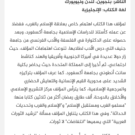
الناشر: بنجوين، لندن ونيويورك
لغة الكتاب: الإنجليزية
لمؤلف هذا الكتاب اهتمام خاص بعلاقة الإسلام بالغرب، ففضلا
عن عمله كأستاذ للدراسات الإسلامية بجامعة أكسفورد، وبعد
حصوله على الدكتوارة في الفلسفة والأدب الفرنسي من جامعة
جنيف التي درس الأدب لطلابها، تنوعت اهتمامات المؤلف، حيث
زار دولا عديدة في أميركا الجنوبية وأفريقيا والهند كناشط
اجتماعي، ثم أخيرا إلى المملكة المتحدة حيث يحاضر بكلية
سانت أنطوني بجامعة أكسفورد. كما عرف المؤلف بتركيزه
الشديد على محورية القيم الإنسانية والتعايش الحضاري
والمرجعية الإسلامية، كما يترأس المؤلف مركز التشريع الإسلامي
والأخلاق بالدوحة. ألف طارق رمضان أكثر من ثلاثين كتابا منها:
"مسلمو الغرب ومستقبل الإسلام" و"الإسلام والغرب وتحديات
الحداثة". وفي هذا الكتاب يتناول المؤلف مسألة "ترشيد الثورات
العربية" التي يسميها "انتفاضات" لا ثورات.