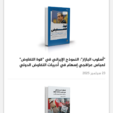
"أسلوب البازار": النموذج الإيراني في "قوة التفاوض"
لعباس عراقجي إسهام في أدبيات التفاوض الدولي
23 سبتمبر 2025