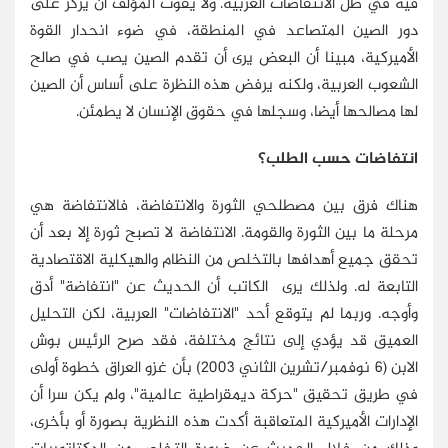
فيه في ظل الانتفاضات العربية. ولا يفوت المؤلف أن يركز على
دور الصين المتصاعد في المنطقة، في ضوء انحدار القوة
الأميركية، مبينا أن البعض يرى أن تقدم الصين يصب في صالح
الشعوب العربية، ولكنه يرفض هذه النظرة على أساس أن الصين
لها مصالحها أيضا، وسجلها في حقوق الإنسان لا يطمئن.
انتفاضات حسب الطلب؟
هناك فرق بين مصطلحي الثورة والانتفاضة، فالانتفاضة هي
مرحلة ما بين الثورة والقومة. الانتفاضة لا تصبح ثورة إلا بعد أن
تحقق جميع أهدافها بالتخلص من النظام والهيكلية الاقتصادية
التابعة له. ولذلك يرى الكاتب أن الحديث عن "انتفاضة" أدق
وأوجه. وربما لم يتوقع أحد "الانتفاضات" العربية، لكن التحليل
العميق قد يؤدي إلى نتائج مختلفة، فقد صرح الرئيس بوش
الابن (6 نوفمبر/تشرين الثاني 2003) بأن غزو العراق خطوة أولى
في طريق تحقيق "حركة ديمقراطية عالمية"، ولم يكن سرا أن
الإدارات الأميركية المتعاقبة أكدت هذه النظرية بصورة أو بأخرى،