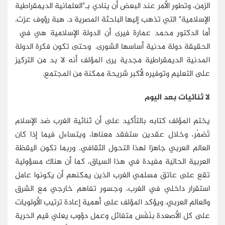
الزمن، وتطور الأمر عند البعض أن ينادي بـ"العلمانية الديمقراطية
الإسلامية" التي تذهب إليها الباحثة المصرية د. هبة رؤوف عزت.
أما الدكتور محمد عمارة فيرى أن الدولة الإسلامية هي في
الحقيقة دولة مدنية أساسها الشورى. وحتى تكون فكرة الدولة
المدنية الديمقراطية مجدية يرى المؤلف أنه لا بد من التركيز
على التعليم وتوفيره لأكبر شريحة ممكنة من المجتمع.
لا ثنائيات بعد اليوم
يختم المؤلف كتابه بالتأكيد على أن ثنائية الغرب ضد الإسلام
تَضمُر، وخلال عقدين ستفقد معناها، ويتساءل فيما إذا كان
العالم العربي جاهزا لهذا التحول الثقافي. وربما تكون اليقظة
العربية الحالية مفيدة في هذا السياق، كما أن هناك مسؤولية
تقع على عاتق مسلمي الغرب الذين يمكنهم أن يكونوا عامل
استقرار داخلي في الغرب، وجسور تفاهم خارجي مع الشرق
والعالم العربي. ويؤكد المؤلف على أهمية إعادة ترتيب الأولويات
على كل الأصعدة بنَفَس متفائل وعمل دؤوب يعلي قيم الحرية