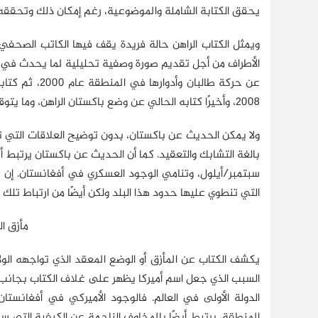
يحقق الكتابة الشاملة والموضوعية، رغم إمكان ذلك وتحققه 
ويمثل الكتاب الراهن حالة فريدة يقف فيها الكاتب الصحفي 
الأطراف من أجل تقديم صورة وصفية تحليلية لما يحدث في هذه
عن حركة طالبا
2008، وأخيرًا كتابه الحالي عن وضع باكستان الراهن، وما يتوقعه لها من مستقبل.
ولا يمكن الحديث عن باكستان، بدون توضيح العلاقات التي ت
بالغة التشابك والتعقيد. كما أن الحديث عن باكستان يرتبط
سبتمبر/أيلول، وتنامي الوجود العسكري في أفغانستان. إن ص
التي تنطوي عليها حدود هذا البلد ولكن أيضًا من ارتباط تلك 
مأزق ال
يكشف الكتاب عن المأزق أو الوضع المعقد الذي تواجهه الو
السبب الذي جعل اسم أميركا يظهر على غلاف الكتاب بجانب دول
الدولة الأولى في العالم. فالوجود الأميركي في أفغانستان
المنطقة، يرتبط أيضًا بالمخاوف الناجمة عن الكيفية التي