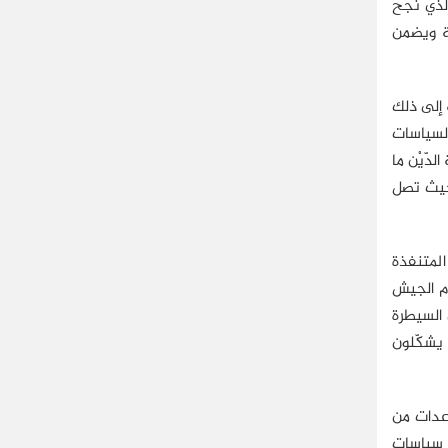
الذي نجح
ة ويضمن
 المساعدات، إضافة إلى ذلك
لسياسات
دّيْن ما
 حيث تصل
المتنفذة
دم الجيش
السيطرة
رب من 40000 طالباني باكستاني يشكّلون
اعدات من
د سياسات