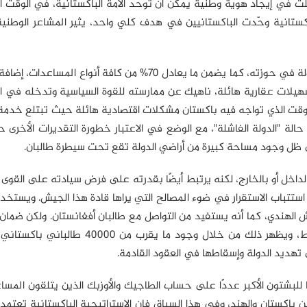
لت في إيجاد هوية وطنية يمكن أن توحد الأمة الباكستانية، في الوقت 
كستانية وحّدت الباكستانيين في هدف كلي واحد، يثير المشاعر الوطني
ويضمن الجيش الباكستاني نتيجة لذلك 30% من ميزانية الدولة في حوزته، كما يضمن ما يعادل 70% من كافة أنواع
سهيلات عقارية هائلة، ناهيك عن ممارسته للقوة السياسية وتدخله في ا
وقت الذي تواجه فيه باكستان مشكلات اقتصادية هائلة حيث تبتلع خدمة ال
ب من حالة "الدولة الفاشلة"، مع الوضع في الاعتبار خطورة التقديرات الأخرى
لداخل أو بالخارج، لكنه يرتبط أيضًا بقدرته على فرض سيادته على القوى 
ستتباب الاستقرار في ضوء المصالح التي يراها قادة هذا الجيش. ويستخ
لهندي، كما أنه يستفيد من التواصل مع طالبان أفغانستان. ولكن ضمان 
التامة على هذه الجماعات أمر غير مضمون على طول الخط، ويظهر ذلك من خلال وجود ما يق
 في تهديد الدولة وإسقاطها في العقود القادمة.
ا للبشتون الأكبر عددًا على حساب الطاجيك والأوزبك الذين يتلقون المس
 باكستان والهند، وفي هذا السياق فإن الإستراتيجية الباكستانية تعتم