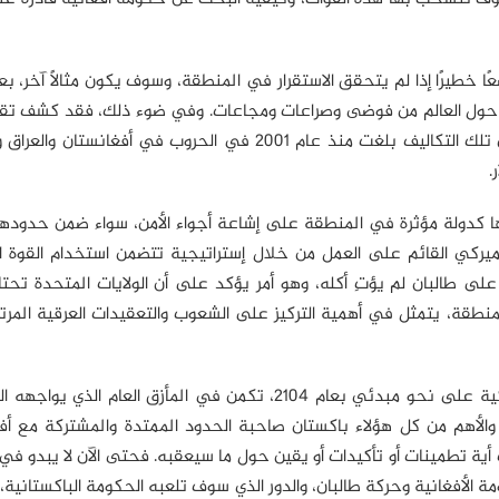
خطيرًا إذا لم يتحقق الاستقرار في المنطقة، وسوف يكون مثالاً آخر، بعد
 حول العالم من فوضى وصراعات ومجاعات. وفي ضوء ذلك، فقد كشف تق
بجامعة براون الأميركية حول تكاليف الحرب على الإرهاب أن تلك التكاليف بلغت منذ عام 2001 في الحروب في أف
ها كدولة مؤثرة في المنطقة على إشاعة أجواء الأمن، سواء ضمن حدودها
 الأميركي القائم على العمل من خلال إستراتيجية تتضمن استخدام القوة 
 على طالبان لم يؤتِ أكله، وهو أمر يؤكد على أن الولايات المتحدة تح
طقة، يتمثل في أهمية التركيز على الشعوب والتعقيدات العرقية المرتب
إن مشكلة الخروج من أفغانستان التي حددتها الإدارة الأميركية على نحو مبدئي بعام 2104، تكمن في المأزق العا
د، والأهم من كل هؤلاء باكستان صاحبة الحدود الممتدة والمشتركة مع أف
تطمينات أو تأكيدات أو يقين حول ما سيعقبه. فحتى الآن لا يبدو في ا
ة الأفغانية وحركة طالبان، والدور الذي سوف تلعبه الحكومة الباكستانية،