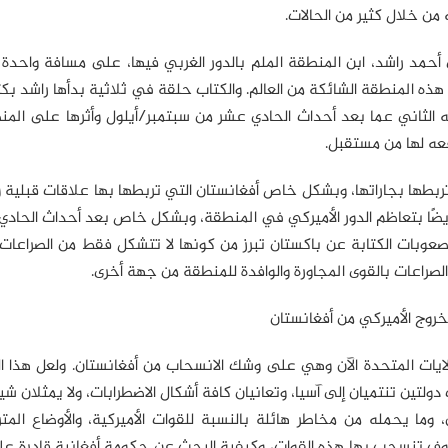
من خلال كثير من الحالات.
أحمد راشد، ابن المنطقة الملم بالدور الغربي فيها، على مسافة واحدة
 المنطقة الشائكة من العالم. والكتاب حلقة في ثلاثية بدأها راشد بكتا
ن وأدوارها في المنطقة عام 2000، ثم كتابه الثاني عما بعد أحداث الحادي عشر من سبتمبر/أيلول وأثرها على
ربطها بجاراتها، وبشكل خاص أفغانستان التي تربطها بها علاقات قبلية
 أيضًا بتعاظم الدور الأميركي في المنطقة، وبشكل خاص بعد أحداث الحاد
عوبات الكتابة عن باكستان تبرز من كونها لا تتشكل فقط من الصراعات 
الصراعات بالقوى المجاورة والوافدة للمنطقة من جهة أخرى.
خروج الأميركي من أفغانستان
لايات المتحدة الآن وهي على وشك الانسحاب من أفغانستان. ولعل هذا ا
تين تنتميان إلى آسيا، وتعانيان كافة أشكال الاضطرابات، ولا يمثلان شيئ
، وما يحمله من مخاطر هائلة بالنسبة للقوات الأميركية، والأوضاع الم
 سوف تنسحب بها هذه القوات، وكيفية البحث عن حكومة أفغانية قادرة ع