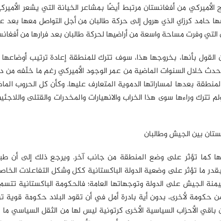
 الأميركي من أفغانستان مرتبط أيضًا بمشاعر الخيانة التي يشعر الأميرك
 حامد كرزاي الذي هرول إلى حركة طالبان من أجل التواصل معها بعد عل
 التي وفرت مساحة واسعة من أراضيها لحركة طالبان بعد فرارها من أفغانس
 القول بأنها، بخروجها هذا، سوف تترك للمنطقة إعادة ترتيب أوضاعها 
ا حدث خلال السنوات الماضية من عمر الوجود الأميركي رغم ما خلّفه من دم
منطقة بعدها لمساراتها الدموية المتعارف عليها. وكأن كل الحروب الما
م تترك وراءها سوى هذا الخراب والانهيارات والمخدرات والقتلى واللاجئي
ستان بين الجيش وطالبان
ها كما تؤثر على وضع المنطقة من جانب آخر. ويرجع ذلك إلى أن طب
در ما تؤثر على وضعية الدولة الباكستانية ككل وشكل التفاعلات الخاص
يمنة الجيش على الدولة وتوجهاتها العامة؛ فالحكومة الباكستانية تتس
ن حكومة لأخرى، بدون أية بادرة أمل في أن تقود البلاد حكومة قوية ت
اقي الأحزاب السياسية الأخرى كرتونية ليس لها من الثقل السياسي ما 