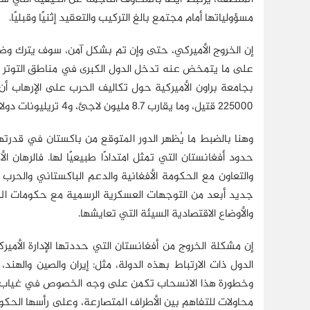
مسؤولياتها أمام مجتمع بالغ التركيب والتعقيد إثنيًا وقبليًا.
إن الخروج الأميركي، حتى وإن تم بشكل آمن، سوف يترك وضعًا 
على ما يتمخض عنه تدخل الدول الكبرى في مناطق التوتر
225000 قتيل، وما يقارب 8.7 مليون لاجئ، و4 تريليونات دولار.
وهنا بالضبط ما يُظهر الدور المتوقع من باكستان في قدرت
حدود أفغانستان التي تمثل امتدادًا طبيعيًا لها. فالرهان
والتعاون مع الحكومة الأفغانية والدعم الباكستاني والحرب
جديد أبعد من التوجهات العسكرية الرسمية مع حكومات المن
والأوضاع الاقتصادية السيئة التي تعايشها.
الدول ذات الارتباط بهذه الدولة، مثل: إيران والصين والهن
وخطورة هذا الانسحاب تكمن على وجه الخصوص في غياب أية 
محاولات للتفاهم بين الأطراف المتصارعة، وعلى رأسها الحكوم