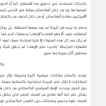
بالحركات المسلحة، في تحقيق هذا الاستقرار. كما أن الخروج
تعرضوا لها، إما من خلال أفغانستان ممثلة في شخص رئيسها
الأميركيين مغادرة أفغانستان، أو من خلال الخوف من باكستان
وعلى ما يبدو فإن أميركا لم يعد يهمها المنطقة، بل يمكن
المتعارف عليه، ألا وهو العنف و"الإرهاب" وحمامات الدم. فم
لم يكن بعد كل هذه السنوات إلا فترة استراحة سوف تعود ال
الشعارات المرتبطة "بالحرب على الإرهاب" لم تحقق شيئًا، ول
مستقبل أكثر دموية مما سبق.
باك
تواجه باكستان مشكلات سياسية كثيرة وعميقة تؤثر علي
المشكلات لا تؤثر على شريحة اجتماعية باكستانية معينة بق
دول الجوار. ويتحدد الإطار السياسي الباكستاني من خلال ه
بشكل عام، كما أنها تعاني من الفساد المزمن الذي ينتقل م
الفساد بقوة وحسم. وباستثناء حزب الشعب الباكستاني فإن ب