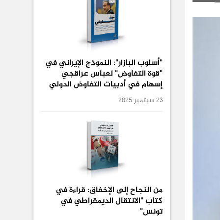
"أسلوب البازار": النموذج الإيراني في
"قوة التفاوض" لعباس عراقجي
إسهام في أدبيات التفاوض الدولي
23 سبتمبر 2025
من النجاح إلى الإخفاق: قراءة في
كتاب "الانتقال الديمقراطي في
تونس"