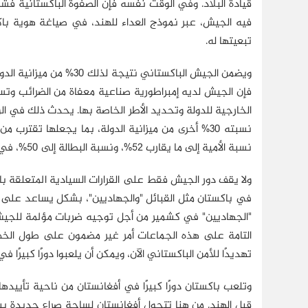
قيادة البلاد. وفي الوقت نفسه فإن الصفوة الباكستانية فش
فيه الجيش، عبر نموذج العداء للهند، في صياغة هوية با
تبعيتها له.
فإن الجيش لديه إمبراطورية صناعية معفاة من الضرائب وت
الخارجية للدولة وتحديد الأطر الخاصة بها. يحدث ذلك في ال
نسبته 30% أخرى من ميزانية الدولة، بما يجعلها تقتر
نسبة الأمية إلى ما يقارب 52%، ونسبة البطالة إلى 50%، في ظل وجود مساحة كبيرة من أراضي الدولة تقع تحت سيطرة طالبان.
ولا يقف دور الجيش فقط على القرارات السيادية المتعلقة با
في باكستان مثل القبائل "والجهاديين"، بشكل يساعد على ا
"الجهاديين" في كشمير من أجل توجيه ضربات مؤلمة للجيش ا
تهديدًا للأمن الباكستاني الآن، ويمكن أن يلعبوا دورًا كبيرًا
وتلعب باكستان دورًا كبيرًا في أفغانستان من ناحية تأييده
قبل الهند. من هنا تتحول أفغانستان لساحة صراع جديدة بين