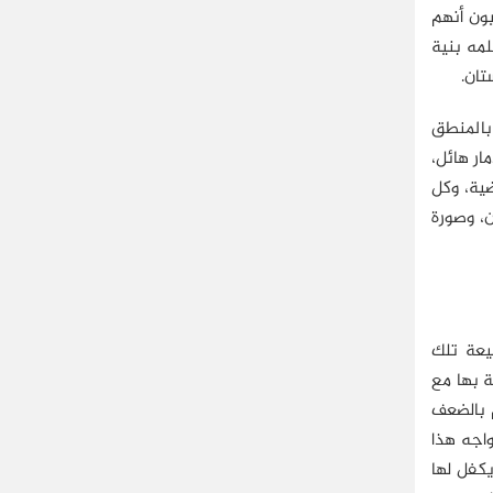
يون أنهم
مه بنية
تان.
بالمنطق
ار هائل،
ضية، وكل
ن، وصورة
يعة تلك
ة بها مع
م بالضعف
واجه هذا
يكفل لها