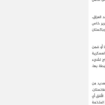
 العراق،
رير خاص
غانستان والعراق وباكستان
 أو ضمن
العسكرية
تاج لشيء
طة بها،
م الذي يواجهه العديد من
غانستان.
لأفق أي
 المتخمة